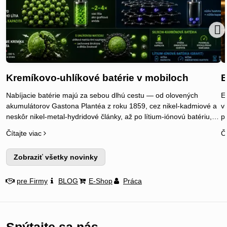
Kremíkovo-uhlíkové batérie v mobiloch
E
Nabíjacie batérie majú za sebou dlhú cestu — od olovených
E
akumulátorov Gastona Plantéa z roku 1859, cez nikel-kadmiové a
vl
neskôr nikel-metal-hydridové články, až po lítium-iónovú batériu,
p
ktorú v roku 1991 ako prvá komerčne uviedla Sony. Najnovšou
j
Čítajte viac
Čí
kapitolou tohto vývoja sú kremíkovo-uhlíkové (Si-C) batérie, ktoré v
p
roku 2026 prinášajú do mobilných telefónov výrazne väčšiu
O
Zobraziť všetky novinky
kapacitu.
M
s
J
pre Firmy
BLOG
E-Shop
Práca
s
p