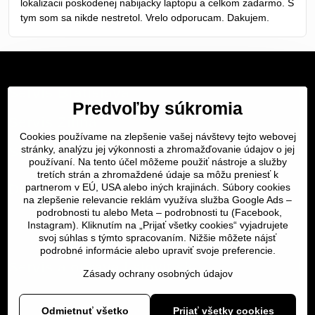
lokalizacii poskodenej nabijacky laptopu a celkom zadarmo. S
tym som sa nikde nestretol. Vrelo odporucam. Dakujem.
Servis Bratislava
Predvoľby súkromia
Servis Žilina
Cookies používame na zlepšenie vašej návštevy tejto webovej
Servis Košice
stránky, analýzu jej výkonnosti a zhromažďovanie údajov o jej
používaní. Na tento účel môžeme použiť nástroje a služby
tretích strán a zhromaždené údaje sa môžu preniesť k
Dôležité odkazy
partnerom v EÚ, USA alebo iných krajinách. Súbory cookies
na zlepšenie relevancie reklám využíva služba Google Ads –
podrobnosti tu
alebo Meta –
podrobnosti tu
(Facebook,
SERVIS KURIÉROM
Instagram). Kliknutím na „Prijať všetky cookies“ vyjadrujete
svoj súhlas s týmto spracovaním. Nižšie môžete nájsť
podrobné informácie alebo upraviť svoje preferencie.
Servis a oprava | slovit.sk
Zásady ochrany osobných údajov
©
2026
Copyright
Odmietnuť všetko
Prijať všetky cookies