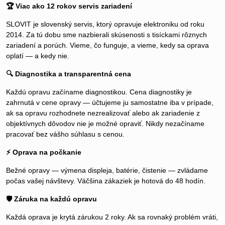
🏆 Viac ako 12 rokov servis zariadení
SLOVIT je slovenský servis, ktorý opravuje elektroniku od roku
2014. Za tú dobu sme nazbierali skúsenosti s tisíckami rôznych
zariadení a porúch. Vieme, čo funguje, a vieme, kedy sa oprava
oplatí — a kedy nie.
🔍 Diagnostika a transparentná cena
Každú opravu začíname diagnostikou. Cena diagnostiky je
zahrnutá v cene opravy — účtujeme ju samostatne iba v prípade,
ak sa opravu rozhodnete nezrealizovať alebo ak zariadenie z
objektívnych dôvodov nie je možné opraviť. Nikdy nezačíname
pracovať bez vášho súhlasu s cenou.
⚡ Oprava na počkanie
Bežné opravy — výmena displeja, batérie, čistenie — zvládame
počas vašej návštevy. Väčšina zákaziek je hotová do 48 hodín.
🛡️ Záruka na každú opravu
Každá oprava je krytá zárukou 2 roky. Ak sa rovnaký problém vráti,