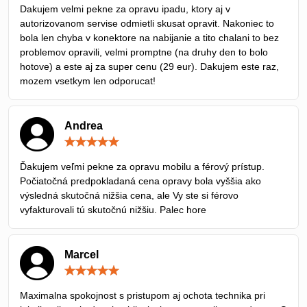
/
Dakujem velmi pekne za opravu ipadu, ktory aj v
5
autorizovanom servise odmietli skusat opravit. Nakoniec to
bola len chyba v konektore na nabijanie a tito chalani to bez
problemov opravili, velmi promptne (na druhy den to bolo
hotove) a este aj za super cenu (29 eur). Dakujem este raz,
mozem vsetkym len odporucat!
Andrea
Hodnotenie:
5
/
Ďakujem veľmi pekne za opravu mobilu a férový prístup.
5
Počiatočná predpokladaná cena opravy bola vyššia ako
výsledná skutočná nižšia cena, ale Vy ste si férovo
vyfakturovali tú skutočnú nižšiu. Palec hore
Marcel
Hodnotenie:
5
/
Maximalna spokojnost s pristupom aj ochota technika pri
5