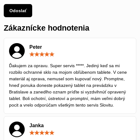
Odoslať
Zákaznícke hodnotenia
Peter
Hodnotenie:
5
/
Ďakujem za opravu. Super servis *****. Jediný keď sa mi
5
rozbilo ochranné sklo na mojom obľúbenom tablete. V cene
materiál aj oprava, nemusel som kupovať nový. Promptne,
hneď ponuka doneste pokazený tablet na prevádzku v
Bratislave a zanedlho oznam príďte si vyzdvihnúť opravený
tablet. Boli ochotní, ústretoví a promptní, mám veľmi dobrý
pocit a vrelo odporúčam všetkým tento servis Slovitu.
Janka
Hodnotenie:
5