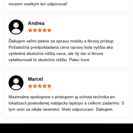
mozem vsetkym len odporucat!
Andrea
Hodnotenie:
5
/
Ďakujem veľmi pekne za opravu mobilu a férový prístup.
5
Počiatočná predpokladaná cena opravy bola vyššia ako
výsledná skutočná nižšia cena, ale Vy ste si férovo
vyfakturovali tú skutočnú nižšiu. Palec hore
Marcel
Hodnotenie:
5
/
Maximalna spokojnost s pristupom aj ochota technika pri
5
lokalizacii poskodenej nabijacky laptopu a celkom zadarmo. S
tym som sa nikde nestretol. Vrelo odporucam. Dakujem.