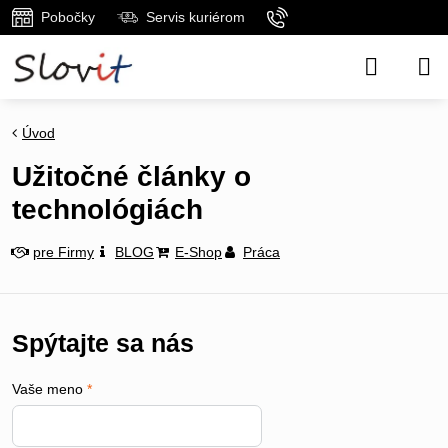
Pobočky
Servis kuriérom
Úvod
Užitočné články o
technológiách
pre Firmy
BLOG
E-Shop
Práca
Spýtajte sa nás
Vaše meno
*