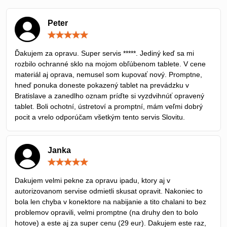
Peter
Hodnotenie:
5
/
Ďakujem za opravu. Super servis *****. Jediný keď sa mi
5
rozbilo ochranné sklo na mojom obľúbenom tablete. V cene
materiál aj oprava, nemusel som kupovať nový. Promptne,
hneď ponuka doneste pokazený tablet na prevádzku v
Bratislave a zanedlho oznam príďte si vyzdvihnúť opravený
tablet. Boli ochotní, ústretoví a promptní, mám veľmi dobrý
pocit a vrelo odporúčam všetkým tento servis Slovitu.
Janka
Hodnotenie:
5
/
Dakujem velmi pekne za opravu ipadu, ktory aj v
5
autorizovanom servise odmietli skusat opravit. Nakoniec to
bola len chyba v konektore na nabijanie a tito chalani to bez
problemov opravili, velmi promptne (na druhy den to bolo
hotove) a este aj za super cenu (29 eur). Dakujem este raz,