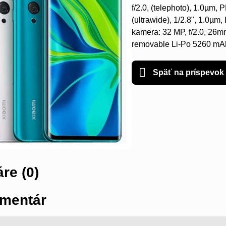
f/2.0, (telephoto), 1.0µm,
(ultrawide), 1/2.8", 1.0µm,
kamera: 32 MP, f/2.0, 26m
removable Li-Po 5260 mAh
Späť na príspevok
re (0)
mentár