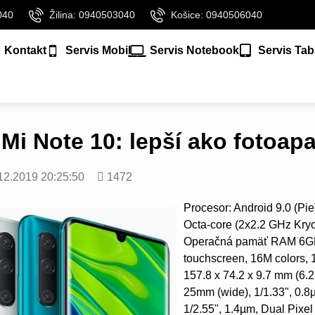
040
Žilina: 0940503040
Košice: 0940506040
Kontakt
Servis Mobil
Servis Notebook
Servis Tab
Mi Note 10: lepší ako fotoap
né
Počet
12.2019 20:25:50
1472
zobrazení
Procesor: Android 9.0 (P
Octa-core (2x2.2 GHz Kry
Operačná pamäť RAM 6GB. 
touchscreen, 16M colors, 
157.8 x 74.2 x 9.7 mm (6.2
25mm (wide), 1/1.33", 0.8
1/2.55", 1.4µm, Dual Pixe