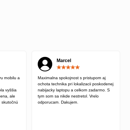
Marcel
Hodnotenie:
Hodnotenie:
5
5
/
/
u mobilu a
Maximalna spokojnost s pristupom aj
5
5
ochota technika pri lokalizacii poskodenej
la vyššia
nabijacky laptopu a celkom zadarmo. S
cena, ale
tym som sa nikde nestretol. Vrelo
tú skutočnú
odporucam. Dakujem.