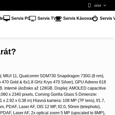
účet
let
Servis PC
Servis TV
Servis Kávovar
Servis 
arát?
ie); MIUI 11, Qualcomm SDM730 Snapdragon 730G (8 nm),
o 470 Gold & 6x1.8 GHz Kryo 470 Silver), GPU Adreno 618
Interné úložisko až 128GB. Displej: AMOLED capacitive
1080 x 2340 pixels, Corning Gorilla Glass 5 Dimenzie:
1 x 2.92 x 0.38 in) Hlavná kamera: 108 MP (7P lens), f/1.7,
µm, PDAF, Laser AF, OIS 12 MP, f/2.0, 50mm (telephoto),
l PDAF, Laser AF, 2x optical zoom 5 MP (upscaled to 8MP),