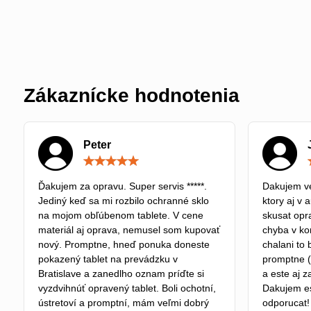
Zákaznícke hodnotenia
Peter
Hodnotenie:
5
/
Ďakujem za opravu. Super servis *****.
Dakujem ve
5
Jediný keď sa mi rozbilo ochranné sklo
ktory aj v 
na mojom obľúbenom tablete. V cene
skusat opra
materiál aj oprava, nemusel som kupovať
chyba v kon
nový. Promptne, hneď ponuka doneste
chalani to 
pokazený tablet na prevádzku v
promptne (
Bratislave a zanedlho oznam príďte si
a este aj z
vyzdvihnúť opravený tablet. Boli ochotní,
Dakujem e
ústretoví a promptní, mám veľmi dobrý
odporucat!