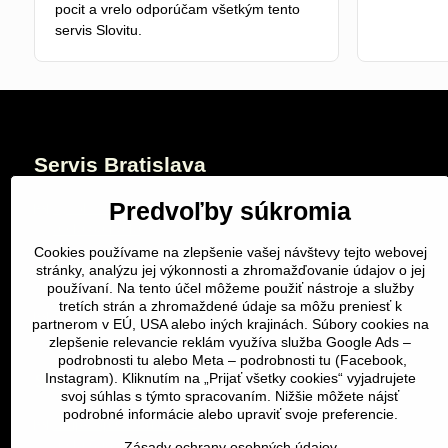
pocit a vrelo odporúčam všetkým tento
servis Slovitu.
Servis Bratislava
Predvoľby súkromia
Vysoká 34
0940 604 040
Cookies používame na zlepšenie vašej návštevy tejto webovej
Servis Žilina
stránky, analýzu jej výkonnosti a zhromažďovanie údajov o jej
používaní. Na tento účel môžeme použiť nástroje a služby
tretích strán a zhromaždené údaje sa môžu preniesť k
Revolučná 2
partnerom v EÚ, USA alebo iných krajinách. Súbory cookies na
0940 503 040
zlepšenie relevancie reklám využíva služba Google Ads –
podrobnosti tu
alebo Meta –
podrobnosti tu
(Facebook,
Servis Košice
Instagram). Kliknutím na „Prijať všetky cookies“ vyjadrujete
svoj súhlas s týmto spracovaním. Nižšie môžete nájsť
podrobné informácie alebo upraviť svoje preferencie.
v Tip-Top ČS armády 18
0940 506 040
Zásady ochrany osobných údajov