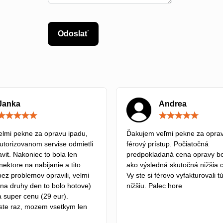
Odoslať
Janka
Andrea
Hodnotenie:
5
/
lmi pekne za opravu ipadu,
Ďakujem veľmi pekne za oprav
5
autorizovanom servise odmietli
férový prístup. Počiatočná
vit. Nakoniec to bola len
predpokladaná cena opravy bo
ektore na nabijanie a tito
ako výsledná skutočná nižšia 
bez problemov opravili, velmi
Vy ste si férovo vyfakturovali 
na druhy den to bolo hotove)
nižšiu. Palec hore
a super cenu (29 eur).
ste raz, mozem vsetkym len