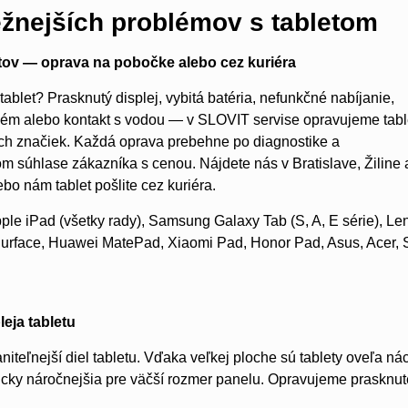
ežnejších problémov s tabletom
etov — oprava na pobočke alebo cez kuriéra
ablet? Prasknutý displej, vybitá batéria, nefunkčné nabíjanie,
lém alebo kontakt s vodou — v SLOVIT servise opravujeme tabl
ch značiek. Každá oprava prebehne po diagnostike a
 súhlase zákazníka s cenou. Nájdete nás v Bratislave, Žiline 
bo nám tablet pošlite cez kuriéra.
le iPad (všetky rady), Samsung Galaxy Tab (S, A, E série), Le
Surface, Huawei MatePad, Xiaomi Pad, Honor Pad, Asus, Acer, 
leja tabletu
raniteľnejší diel tabletu. Vďaka veľkej ploche sú tablety oveľa 
icky náročnejšia pre väčší rozmer panelu. Opravujeme prasknuté