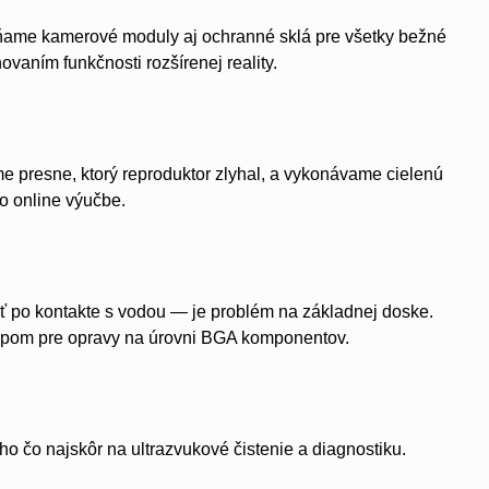
ňame kamerové moduly aj ochranné sklá pre všetky bežné
aním funkčnosti rozšírenej reality.
e presne, ktorý reproduktor zlyhal, a vykonávame cielenú
o online výučbe.
ť po kontakte s vodou — je problém na základnej doske.
opom pre opravy na úrovni BGA komponentov.
ho čo najskôr na ultrazvukové čistenie a diagnostiku.