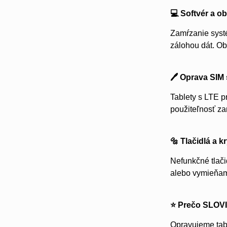
💻 Softvér a o
Zamŕzanie systé
zálohou dát. Ob
🖊️ Oprava SIM 
Tablety s LTE p
použiteľnosť za
🔩 Tlačidlá a kr
Nefunkčné tlači
alebo vymieňa
⭐ Prečo SLOV
Opravujeme tabl