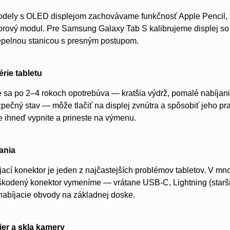
odely s OLED displejom zachovávame funkčnosť Apple Pencil, 
orový modul. Pre Samsung Galaxy Tab S kalibrujeme displej so z
pelnou stanicou s presným postupom.
rie tabletu
te sa po 2–4 rokoch opotrebúva — kratšia výdrž, pomalé nabíjan
zpečný stav — môže tlačiť na displej zvnútra a spôsobiť jeho pr
ie ihneď vypnite a prineste na výmenu.
ania
ací konektor je jeden z najčastejších problémov tabletov. V mn
odený konektor vymeníme — vrátane USB-C, Lightning (staršie 
nabíjacie obvody na základnej doske.
er a skla kamery