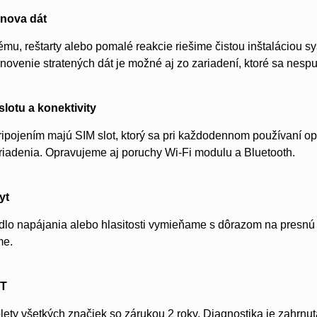
bnova dát
mu, reštarty alebo pomalé reakcie riešime čistou inštaláciou
novenie stratených dát je možné aj zo zariadení, ktoré sa nespu
slotu a konektivity
ripojením majú SIM slot, ktorý sa pri každodennom používaní o
riadenia. Opravujeme aj poruchy Wi-Fi modulu a Bluetooth.
yt
dlo napájania alebo hlasitosti vymieňame s dôrazom na presnú 
me.
IT
ety všetkých značiek so zárukou 2 roky. Diagnostika je zahrn