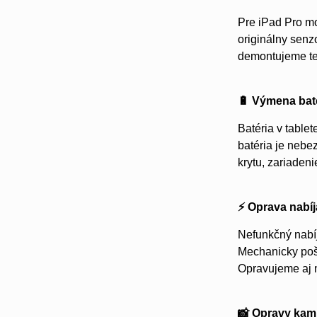
Pre iPad Pro m
originálny senz
demontujeme te
🔋 Výmena baté
Batéria v table
batéria je nebe
krytu, zariaden
⚡ Oprava nabíj
Nefunkčný nabíj
Mechanicky pošk
Opravujeme aj 
📸 Opravy kami