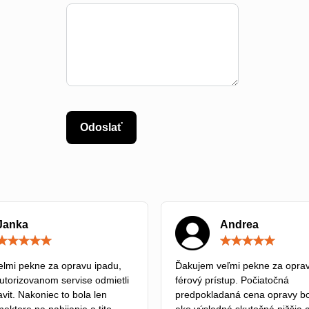
Odoslať
Janka
Andrea
Hodnotenie:
5
/
lmi pekne za opravu ipadu,
Ďakujem veľmi pekne za oprav
5
autorizovanom servise odmietli
férový prístup. Počiatočná
vit. Nakoniec to bola len
predpokladaná cena opravy bo
ektore na nabijanie a tito
ako výsledná skutočná nižšia 