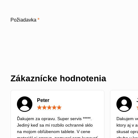
Požiadavka
*
Zákaznícke hodnotenia
Peter
Hodnotenie:
5
/
Ďakujem za opravu. Super servis *****.
Dakujem ve
5
Jediný keď sa mi rozbilo ochranné sklo
ktory aj v 
na mojom obľúbenom tablete. V cene
skusat opra
materiál aj oprava, nemusel som kupovať
chyba v kon