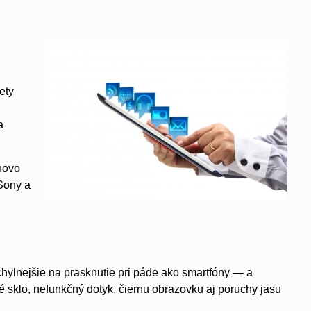
ety
a
novo
Sony a
náchylnejšie na prasknutie pri páde ako smartfóny — a
 sklo, nefunkčný dotyk, čiernu obrazovku aj poruchy jasu