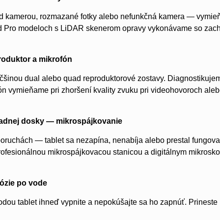
ad kamerou, rozmazané fotky alebo nefunkčná kamera — vymie
ad Pro modeloch s LiDAR skenerom opravy vykonávame so zachov
roduktor a mikrofón
čšinou dual alebo quad reproduktorové zostavy. Diagnostikujem
n vymieňame pri zhoršení kvality zvuku pri videohovoroch aleb
ladnej dosky — mikrospájkovanie
oruchách — tablet sa nezapína, nenabíja alebo prestal fungova
ofesionálnou mikrospájkovacou stanicou a digitálnym mikrosk
rózie po vode
vodou tablet ihneď vypnite a nepokúšajte sa ho zapnúť. Prineste 