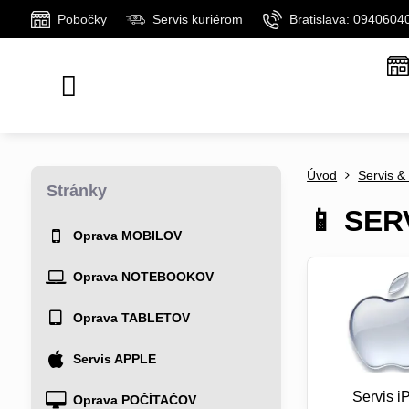
Pobočky
Servis kuriérom
Bratislava: 0940604
Úvod
Servis &
Stránky
📱 SER
Oprava MOBILOV
Oprava NOTEBOOKOV
Oprava TABLETOV
Servis APPLE
Servis i
Oprava POČÍTAČOV