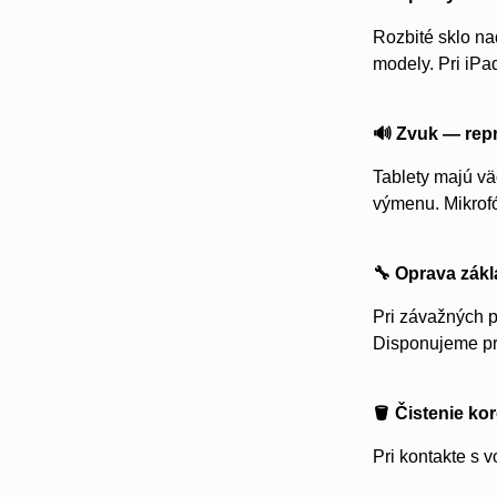
Rozbité sklo n
modely. Pri iP
🔊 Zvuk — rep
Tablety majú vä
výmenu. Mikrofó
🔧 Oprava zák
Pri závažných p
Disponujeme pr
🪣 Čistenie ko
Pri kontakte s 