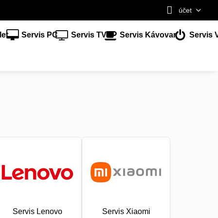
účet
let
Servis PC
Servis TV
Servis Kávovar
Servis 
Servis Lenovo
Servis Xiaomi