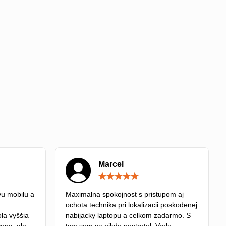
Marcel
Hodnotenie:
Hodnotenie:
5
5
/
/
u mobilu a
Maximalna spokojnost s pristupom aj
5
5
ochota technika pri lokalizacii poskodenej
la vyššia
nabijacky laptopu a celkom zadarmo. S
cena, ale
tym som sa nikde nestretol. Vrelo