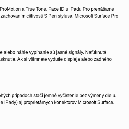
ProMotion a True Tone. Face ID u iPadu Pro prenášame
achovaním citlivosti S Pen stylusa. Microsoft Surface Pro
ie alebo náhle vypínanie sú jasné signály. Nafúknutá
asknutie. Ak si všimnete vydutie displeja alebo zadného
ohých prípadoch stačí jemné vyčistenie bez výmeny dielu.
iPady) aj proprietárnych konektorov Microsoft Surface.