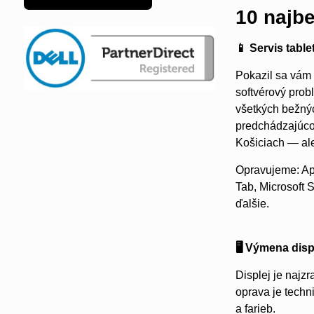
10 najb
📱 Servis tabl
Pokazil sa vám t
softvérový prob
všetkých bežný
predchádzajúcom
Košiciach — ale
Opravujeme: App
Tab, Microsoft 
ďalšie.
🖥️ Výmena disp
Displej je najz
oprava je techn
a farieb.