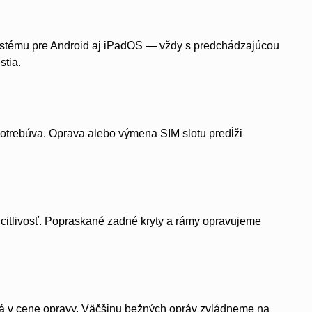
 systému pre Android aj iPadOS — vždy s predchádzajúcou
stia.
potrebúva. Oprava alebo výmena SIM slotu predĺži
citlivosť. Popraskané zadné kryty a rámy opravujeme
utá v cene opravy. Väčšinu bežných opráv zvládneme na