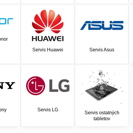
onor
Servis Huawei
Servis Asus
ony
Servis LG
Servis ostatných
tabletov