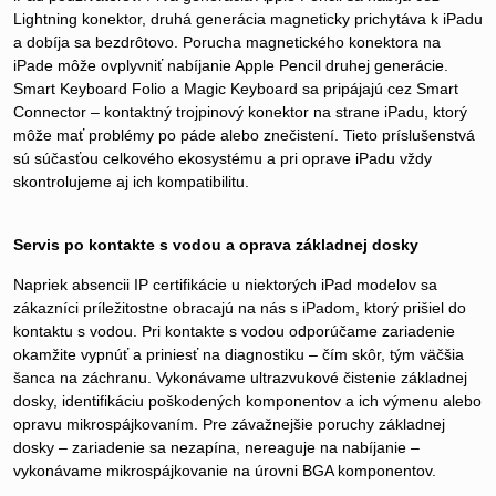
Lightning konektor, druhá generácia magneticky prichytáva k iPadu
a dobíja sa bezdrôtovo. Porucha magnetického konektora na
iPade môže ovplyvniť nabíjanie Apple Pencil druhej generácie.
Smart Keyboard Folio a Magic Keyboard sa pripájajú cez Smart
Connector – kontaktný trojpinový konektor na strane iPadu, ktorý
môže mať problémy po páde alebo znečistení. Tieto príslušenstvá
sú súčasťou celkového ekosystému a pri oprave iPadu vždy
skontrolujeme aj ich kompatibilitu.
Servis po kontakte s vodou a oprava základnej dosky
Napriek absencii IP certifikácie u niektorých iPad modelov sa
zákazníci príležitostne obracajú na nás s iPadom, ktorý prišiel do
kontaktu s vodou. Pri kontakte s vodou odporúčame zariadenie
okamžite vypnúť a priniesť na diagnostiku – čím skôr, tým väčšia
šanca na záchranu. Vykonávame ultrazvukové čistenie základnej
dosky, identifikáciu poškodených komponentov a ich výmenu alebo
opravu mikrospájkovaním. Pre závažnejšie poruchy základnej
dosky – zariadenie sa nezapína, nereaguje na nabíjanie –
vykonávame mikrospájkovanie na úrovni BGA komponentov.