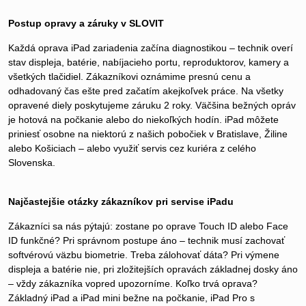
Postup opravy a záruky v SLOVIT
Každá oprava iPad zariadenia začína diagnostikou – technik overí
stav displeja, batérie, nabíjacieho portu, reproduktorov, kamery a
všetkých tlačidiel. Zákazníkovi oznámime presnú cenu a
odhadovaný čas ešte pred začatím akejkoľvek práce. Na všetky
opravené diely poskytujeme záruku 2 roky. Väčšina bežných opráv
je hotová na počkanie alebo do niekoľkých hodín. iPad môžete
priniesť osobne na niektorú z našich pobočiek v Bratislave, Žiline
alebo Košiciach – alebo využiť servis cez kuriéra z celého
Slovenska.
Najčastejšie otázky zákazníkov pri servise iPadu
Zákazníci sa nás pýtajú: zostane po oprave Touch ID alebo Face
ID funkčné? Pri správnom postupe áno – technik musí zachovať
softvérovú väzbu biometrie. Treba zálohovať dáta? Pri výmene
displeja a batérie nie, pri zložitejších opravách základnej dosky áno
– vždy zákazníka vopred upozorníme. Koľko trvá oprava?
Základný iPad a iPad mini bežne na počkanie, iPad Pro s