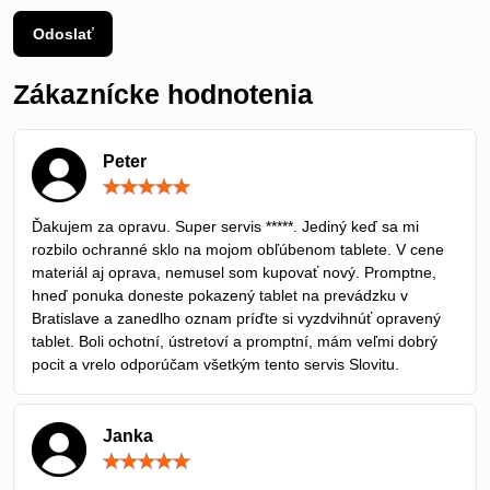
Odoslať
Zákaznícke hodnotenia
Peter
Hodnotenie:
5
/
Ďakujem za opravu. Super servis *****. Jediný keď sa mi
5
rozbilo ochranné sklo na mojom obľúbenom tablete. V cene
materiál aj oprava, nemusel som kupovať nový. Promptne,
hneď ponuka doneste pokazený tablet na prevádzku v
Bratislave a zanedlho oznam príďte si vyzdvihnúť opravený
tablet. Boli ochotní, ústretoví a promptní, mám veľmi dobrý
pocit a vrelo odporúčam všetkým tento servis Slovitu.
Janka
Hodnotenie:
5