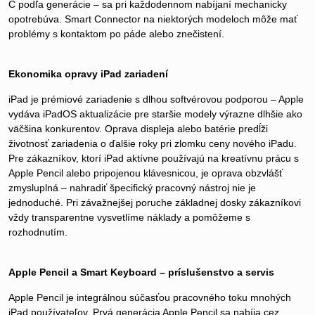
C podľa generácie – sa pri každodennom nabíjaní mechanicky
opotrebúva. Smart Connector na niektorých modeloch môže mať
problémy s kontaktom po páde alebo znečistení.
Ekonomika opravy iPad zariadení
iPad je prémiové zariadenie s dlhou softvérovou podporou – Apple
vydáva iPadOS aktualizácie pre staršie modely výrazne dlhšie ako
väčšina konkurentov. Oprava displeja alebo batérie predĺži
životnosť zariadenia o ďalšie roky pri zlomku ceny nového iPadu.
Pre zákazníkov, ktorí iPad aktívne používajú na kreatívnu prácu s
Apple Pencil alebo pripojenou klávesnicou, je oprava obzvlášť
zmysluplná – nahradiť špecifický pracovný nástroj nie je
jednoduché. Pri závažnejšej poruche základnej dosky zákazníkovi
vždy transparentne vysvetlíme náklady a pomôžeme s
rozhodnutím.
Apple Pencil a Smart Keyboard – príslušenstvo a servis
Apple Pencil je integrálnou súčasťou pracovného toku mnohých
iPad používateľov. Prvá generácia Apple Pencil sa nabíja cez