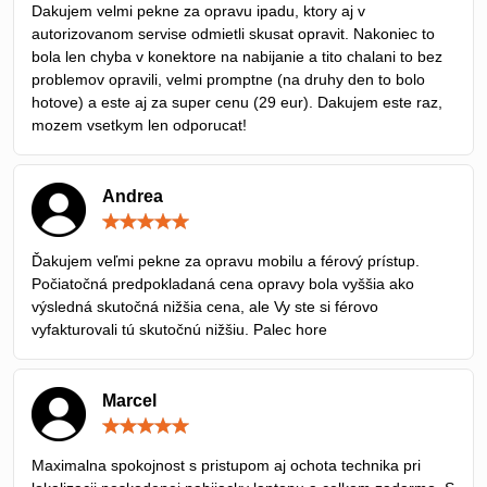
/
Dakujem velmi pekne za opravu ipadu, ktory aj v
5
autorizovanom servise odmietli skusat opravit. Nakoniec to
bola len chyba v konektore na nabijanie a tito chalani to bez
problemov opravili, velmi promptne (na druhy den to bolo
hotove) a este aj za super cenu (29 eur). Dakujem este raz,
mozem vsetkym len odporucat!
Andrea
Hodnotenie:
5
/
Ďakujem veľmi pekne za opravu mobilu a férový prístup.
5
Počiatočná predpokladaná cena opravy bola vyššia ako
výsledná skutočná nižšia cena, ale Vy ste si férovo
vyfakturovali tú skutočnú nižšiu. Palec hore
Marcel
Hodnotenie:
5
/
Maximalna spokojnost s pristupom aj ochota technika pri
5