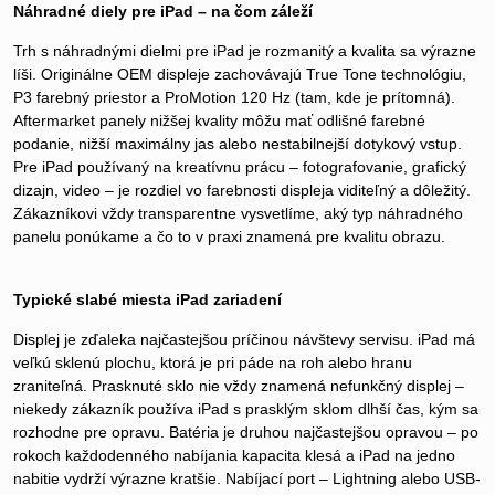
Náhradné diely pre iPad – na čom záleží
Trh s náhradnými dielmi pre iPad je rozmanitý a kvalita sa výrazne
líši. Originálne OEM displeje zachovávajú True Tone technológiu,
P3 farebný priestor a ProMotion 120 Hz (tam, kde je prítomná).
Aftermarket panely nižšej kvality môžu mať odlišné farebné
podanie, nižší maximálny jas alebo nestabilnejší dotykový vstup.
Pre iPad používaný na kreatívnu prácu – fotografovanie, grafický
dizajn, video – je rozdiel vo farebnosti displeja viditeľný a dôležitý.
Zákazníkovi vždy transparentne vysvetlíme, aký typ náhradného
panelu ponúkame a čo to v praxi znamená pre kvalitu obrazu.
Typické slabé miesta iPad zariadení
Displej je zďaleka najčastejšou príčinou návštevy servisu. iPad má
veľkú sklenú plochu, ktorá je pri páde na roh alebo hranu
zraniteľná. Prasknuté sklo nie vždy znamená nefunkčný displej –
niekedy zákazník používa iPad s prasklým sklom dlhší čas, kým sa
rozhodne pre opravu. Batéria je druhou najčastejšou opravou – po
rokoch každodenného nabíjania kapacita klesá a iPad na jedno
nabitie vydrží výrazne kratšie. Nabíjací port – Lightning alebo USB-