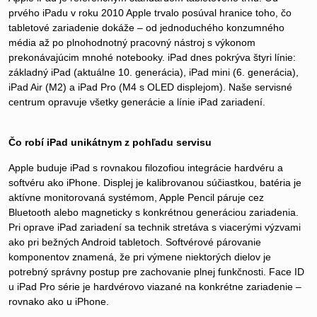
prvého iPadu v roku 2010 Apple trvalo posúval hranice toho, čo
tabletové zariadenie dokáže – od jednoduchého konzumného
média až po plnohodnotný pracovný nástroj s výkonom
prekonávajúcim mnohé notebooky. iPad dnes pokrýva štyri línie:
základný iPad (aktuálne 10. generácia), iPad mini (6. generácia),
iPad Air (M2) a iPad Pro (M4 s OLED displejom). Naše servisné
centrum opravuje všetky generácie a línie iPad zariadení.
Čo robí iPad unikátnym z pohľadu servisu
Apple buduje iPad s rovnakou filozofiou integrácie hardvéru a
softvéru ako iPhone. Displej je kalibrovanou súčiastkou, batéria je
aktívne monitorovaná systémom, Apple Pencil páruje cez
Bluetooth alebo magneticky s konkrétnou generáciou zariadenia.
Pri oprave iPad zariadení sa technik stretáva s viacerými výzvami
ako pri bežných Android tabletoch. Softvérové párovanie
komponentov znamená, že pri výmene niektorých dielov je
potrebný správny postup pre zachovanie plnej funkčnosti. Face ID
u iPad Pro série je hardvérovo viazané na konkrétne zariadenie –
rovnako ako u iPhone.