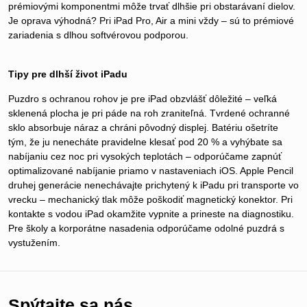
prémiovými komponentmi môže trvať dlhšie pri obstarávaní dielov.
Je oprava výhodná? Pri iPad Pro, Air a mini vždy – sú to prémiové
zariadenia s dlhou softvérovou podporou.
Tipy pre dlhší život iPadu
Puzdro s ochranou rohov je pre iPad obzvlášť dôležité – veľká
sklenená plocha je pri páde na roh zraniteľná. Tvrdené ochranné
sklo absorbuje náraz a chráni pôvodný displej. Batériu ošetríte
tým, že ju nenecháte pravidelne klesať pod 20 % a vyhýbate sa
nabíjaniu cez noc pri vysokých teplotách – odporúčame zapnúť
optimalizované nabíjanie priamo v nastaveniach iOS. Apple Pencil
druhej generácie nenechávajte prichytený k iPadu pri transporte vo
vrecku – mechanický tlak môže poškodiť magnetický konektor. Pri
kontakte s vodou iPad okamžite vypnite a prineste na diagnostiku.
Pre školy a korporátne nasadenia odporúčame odolné puzdrá s
vystužením.
Spýtajte sa nás