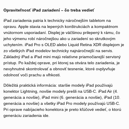
Opraviteľnosť iPad zariadení – čo treba vedieť
iPad zariadenia patria k technicky náročnejším tabletom na
opravu. Apple stavia na lepených konštrukciách a kompaktnom
vnútornom usporiadaní. Displej je väčšinou prilepený k rámu, čo
jeho výmenu robí náročnejšou ako u zariadení so skrutkovým
uchytením. iPad Pro s OLED alebo Liquid Retina XDR displejom je
zo všetkých iPad modelov technicky najnáročnejší na servis.
Základný iPad a iPad mini majú relatívne priamočiarejší servisný
prístup. Po každej oprave, pri ktorej sa otvára telo zariadenia, je
nevyhnutné skontrolovať a obnoviť tesnenie, ktoré ovplyvňuje
odolnosť voči prachu a vlhkosti.
Dôležitá praktická informácia: staršie modely iPad používajú
konektor Lightning, novšie modely prešli na USB-C. iPad Air (4.
generácia a novšie), iPad mini (6. generácia a novšie), iPad (10.
generácia a novšie) a všetky iPad Pro modely používajú USB-C.
Pri oprave nabíjacieho konektora je preto kľúčové vedieť, o ktorú
generáciu zariadenia ide.