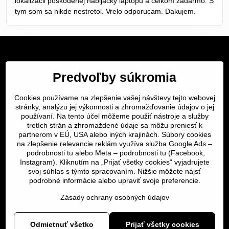
lokalizacii poskodenej nabijacky laptopu a celkom zadarmo. S
tym som sa nikde nestretol. Vrelo odporucam. Dakujem.
Servis Bratislava
Predvoľby súkromia
Servis Žilina
Cookies používame na zlepšenie vašej návštevy tejto webovej
stránky, analýzu jej výkonnosti a zhromažďovanie údajov o jej
Servis Košice
používaní. Na tento účel môžeme použiť nástroje a služby
tretích strán a zhromaždené údaje sa môžu preniesť k
Dôležité odkazy
partnerom v EÚ, USA alebo iných krajinách. Súbory cookies
na zlepšenie relevancie reklám využíva služba Google Ads –
podrobnosti tu
alebo Meta –
podrobnosti tu
(Facebook,
SERVIS KURIÉROM
Instagram). Kliknutím na „Prijať všetky cookies“ vyjadrujete
svoj súhlas s týmto spracovaním. Nižšie môžete nájsť
podrobné informácie alebo upraviť svoje preferencie.
Servis a oprava | slovit.sk
Zásady ochrany osobných údajov
Odmietnuť všetko
Prijať všetky cookies
©
2026
Copyright