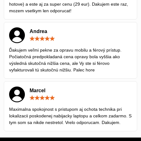
hotove) a este aj za super cenu (29 eur). Dakujem este raz,
mozem vsetkym len odporucat!
Andrea
Hodnotenie:
5
/
Ďakujem veľmi pekne za opravu mobilu a férový prístup.
5
Počiatočná predpokladaná cena opravy bola vyššia ako
výsledná skutočná nižšia cena, ale Vy ste si férovo
vyfakturovali tú skutočnú nižšiu. Palec hore
Marcel
Hodnotenie:
5
/
Maximalna spokojnost s pristupom aj ochota technika pri
5
lokalizacii poskodenej nabijacky laptopu a celkom zadarmo. S
tym som sa nikde nestretol. Vrelo odporucam. Dakujem.