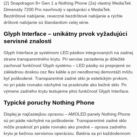
(2) Snapdragon 8+ Gen 1 a Nothing Phone (2a) vlastný MediaTek
Dimensity 7200 Pro navrhnutý v spolupráci s MediaTek.
Bezdrôtové nabíjanie, reverzné bezdrôtové nabíjanie a rýchle
drôtové nabíjanie sú štandardom celej série.
Glyph Interface – unikátny prvok vyžadujúci
servisné znalosti
Glyph Interface je systémom LED pásikov integrovaných na zadnej
strane transparentného krytu. Pri servise zariadenia je dôležité
zachovať funkčnosť Glyph systému – LED pásiky sú prepojené so
základnou doskou cez flex káble a pri neodbornej demontáži môžu
byť poškodené. Transparentné zadné sklo je estetickým prvkom,
no pri páde rovnako náchylné na prasknutie ako bežné sklo. Po
výmene zadného krytu testujeme plnú funkčnosť Glyph Interface.
Typické poruchy Nothing Phone
Displej je najčastejšou opravou – AMOLED panely Nothing Phone
sú pri páde náchylné na poškodenie. Transparentné zadné sklo
môže prasknúť pri páde rovnako ako predné – oprava zadného
krytu je bežnou servisnou operáciou. Batéria sa pri každodennom