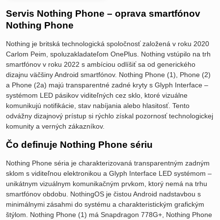
Servis Nothing Phone – oprava smartfónov
Nothing Phone
Nothing je britská technologická spoločnosť založená v roku 2020
Carlom Peim, spoluzakladateľom OnePlus. Nothing vstúpilo na trh
smartfónov v roku 2022 s ambíciou odlíšiť sa od generického
dizajnu väčšiny Android smartfónov. Nothing Phone (1), Phone (2)
a Phone (2a) majú transparentné zadné kryty s Glyph Interface –
systémom LED pásikov viditeľných cez sklo, ktoré vizuálne
komunikujú notifikácie, stav nabíjania alebo hlasitosť. Tento
odvážny dizajnový prístup si rýchlo získal pozornosť technologickej
komunity a verných zákazníkov.
Čo definuje Nothing Phone sériu
Nothing Phone séria je charakterizovaná transparentným zadným
sklom s viditeľnou elektronikou a Glyph Interface LED systémom –
unikátnym vizuálnym komunikačným prvkom, ktorý nemá na trhu
smartfónov obdobu. NothingOS je čistou Android nadstavbou s
minimálnymi zásahmi do systému a charakteristickým grafickým
štýlom. Nothing Phone (1) má Snapdragon 778G+, Nothing Phone