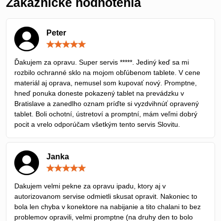
Zákaznícke hodnotenia
Peter
Hodnotenie:
5
/
Ďakujem za opravu. Super servis *****. Jediný keď sa mi
5
rozbilo ochranné sklo na mojom obľúbenom tablete. V cene
materiál aj oprava, nemusel som kupovať nový. Promptne,
hneď ponuka doneste pokazený tablet na prevádzku v
Bratislave a zanedlho oznam príďte si vyzdvihnúť opravený
tablet. Boli ochotní, ústretoví a promptní, mám veľmi dobrý
pocit a vrelo odporúčam všetkým tento servis Slovitu.
Janka
Hodnotenie:
5
/
Dakujem velmi pekne za opravu ipadu, ktory aj v
5
autorizovanom servise odmietli skusat opravit. Nakoniec to
bola len chyba v konektore na nabijanie a tito chalani to bez
problemov opravili, velmi promptne (na druhy den to bolo