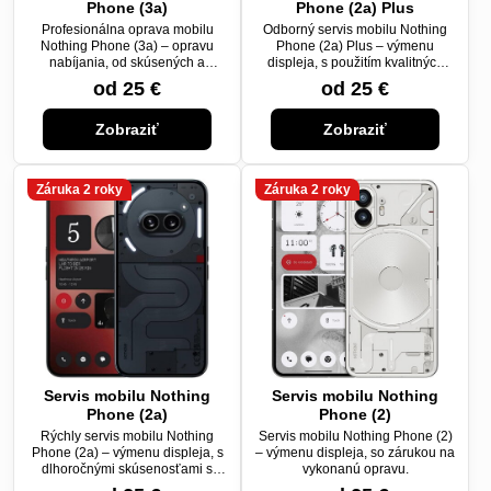
Phone (3a)
Phone (2a) Plus
Profesionálna oprava mobilu
Odborný servis mobilu Nothing
Nothing Phone (3a) – opravu
Phone (2a) Plus – výmenu
nabíjania, od skúsených a
displeja, s použitím kvalitných
certifikovaných technikov.
náhradných dielov.
od 25 €
od 25 €
Zobraziť
Zobraziť
Záruka 2 roky
Záruka 2 roky
Servis mobilu Nothing
Servis mobilu Nothing
Phone (2a)
Phone (2)
Rýchly servis mobilu Nothing
Servis mobilu Nothing Phone (2)
Phone (2a) – výmenu displeja, s
– výmenu displeja, so zárukou na
dlhoročnými skúsenosťami s
vykonanú opravu.
opravami.