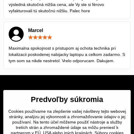
výsledná skutočná nižšia cena, ale Vy ste si férovo
vyfakturovali tú skutočnú nižšiu. Palec hore
Marcel
Hodnotenie:
5
/
Maximalna spokojnost s pristupom aj ochota technika pri
5
lokalizacii poskodenej nabijacky laptopu a celkom zadarmo. S
tym som sa nikde nestretol. Vrelo odporucam. Dakujem.
Servis Bratislava
Predvoľby súkromia
Servis Žilina
Cookies používame na zlepšenie vašej návštevy tejto webovej
Servis Košice
stránky, analýzu jej výkonnosti a zhromažďovanie údajov o jej
používaní. Na tento účel môžeme použiť nástroje a služby
tretích strán a zhromaždené údaje sa môžu preniesť k
Dôležité odkazy
partnerom v EÚ, USA alebo iných krajinách. Súbory cookies