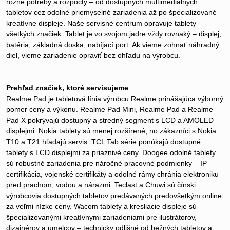
rôzne potreby a rozpočty – od dostupných multimediálnych
tabletov cez odolné priemyselné zariadenia až po špecializované
kreatívne displeje. Naše servisné centrum opravuje tablety
všetkých značiek. Tablet je vo svojom jadre vždy rovnaký – displej,
batéria, základná doska, nabíjací port. Ak vieme zohnať náhradný
diel, vieme zariadenie opraviť bez ohľadu na výrobcu.
Prehľad značiek, ktoré servisujeme
Realme Pad je tabletová línia výrobcu Realme prinášajúca výborný
pomer ceny a výkonu. Realme Pad Mini, Realme Pad a Realme
Pad X pokrývajú dostupný a stredný segment s LCD a AMOLED
displejmi. Nokia tablety sú menej rozšírené, no zákazníci s Nokia
T10 a T21 hľadajú servis. TCL Tab série ponúkajú dostupné
tablety s LCD displejmi za priaznivé ceny. Doogee odolné tablety
sú robustné zariadenia pre náročné pracovné podmienky – IP
certifikácia, vojenské certifikáty a odolné rámy chránia elektroniku
pred prachom, vodou a nárazmi. Teclast a Chuwi sú čínski
výrobcovia dostupných tabletov predávaných predovšetkým online
za veľmi nízke ceny. Wacom tablety a kresliacie displeje sú
špecializovanými kreatívnymi zariadeniami pre ilustrátorov,
dizajnérov a umelcov – technicky odlišné od bežných tabletov a