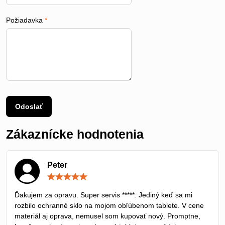
Požiadavka
*
Odoslať
Zákaznícke hodnotenia
Peter
Hodnotenie:
5
/
Ďakujem za opravu. Super servis *****. Jediný keď sa mi
5
rozbilo ochranné sklo na mojom obľúbenom tablete. V cene
materiál aj oprava, nemusel som kupovať nový. Promptne,