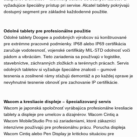
vyžadujúce špeciálny prístup pri servise. Alcatel tablety pokrývajú
dostupný segment pre základné každodenné použitie.
Odolné tablety pre profesionálne použitie
Odolné tablety Doogee a podobných výrobcov sú konštruované
pre extrémne pracovné podmienky. IP68 alebo IP69 certifikácia
zaručuje vodotesnosť, vojenské certifikáty MIL-STD odolnosť voči
pádom a vibráciám. Tieto zariadenia sa používajú v logistike,
stavebníctve, záchranných zložkách a terénnych prácach. Servis
odolných tabletov si vyžaduje špeciálne znalosti – gumové
tesnenia a zosilnené rámy sťažujú demontáž a po každej oprave je
nevyhnutné tesnenie obnoviť pre zachovanie IP certifikácie.
Wacom a kresliacie displeje – špecializovaný servis
Wacom je japonská spoločnosť vyrábajúca profesionálne kresliacie
tablety a displeje pre umelcov a dizajnérov. Wacom Cintiq a
Wacom MobileStudio Pro sú zariadeniami, ktoré zákazníci
intenzívne používajú pre profesionálnu prácu. Porucha displeja
Wacom Cintiq alebo Pen Display je kritickou situáciou pre