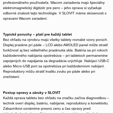
profesionálneho používateľa. Wacom zariadenia majú špeciálny
elektromagnetický digitizér pre pero – jeho oprava si vyžaduje
odborné znalosti tejto technológie. V SLOVIT máme skúsenosti s
opravami Wacom zariadení.
Typické poruchy – platí pre každý tablet
Bez ohľadu na výrobcu majú všetky tablety rovnaké vzory porúch.
Displej praskne pri páde – LCD alebo AMOLED panel môže stratiť
funkčnosť aj bez viditeľného prasknutia skla. Batéria sa pri rokoch
každodenného nabíjania opotrebúva – pri tabletoch permanentne
zapojených do napájania sa degradácia urýchľuje. Nabíjací USB-C
alebo Micro-USB port sa opotrebúva pri každodennom nabíjaní.
Reproduktory môžu stratiť kvalitu zvuku po páde alebo pri
znečistení.
Postup opravy a záruky v SLOVIT
Každá oprava tabletu bez ohľadu na značku začína diagnostikou –
technik overí displej, batériu, nabíjanie, reproduktory a konektivitu.
Zákazníkovi oznámime presnú cenu a čas opravy pred