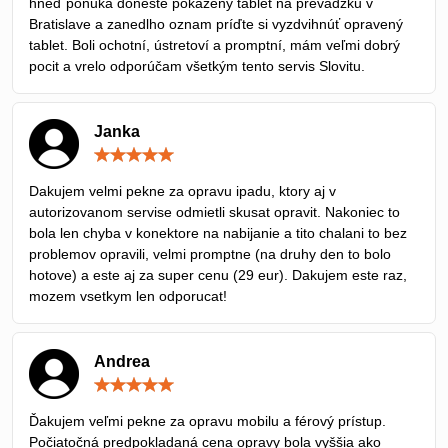
hneď ponuka doneste pokazený tablet na prevádzku v
Bratislave a zanedlho oznam príďte si vyzdvihnúť opravený
tablet. Boli ochotní, ústretoví a promptní, mám veľmi dobrý
pocit a vrelo odporúčam všetkým tento servis Slovitu.
Janka
Hodnotenie:
5
/
Dakujem velmi pekne za opravu ipadu, ktory aj v
5
autorizovanom servise odmietli skusat opravit. Nakoniec to
bola len chyba v konektore na nabijanie a tito chalani to bez
problemov opravili, velmi promptne (na druhy den to bolo
hotove) a este aj za super cenu (29 eur). Dakujem este raz,
mozem vsetkym len odporucat!
Andrea
Hodnotenie:
5
/
Ďakujem veľmi pekne za opravu mobilu a férový prístup.
5
Počiatočná predpokladaná cena opravy bola vyššia ako