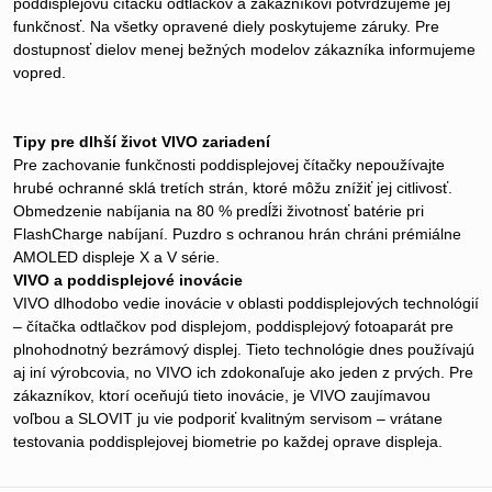
poddisplejovú čítačku odtlačkov a zákazníkovi potvrdzujeme jej
funkčnosť. Na všetky opravené diely poskytujeme záruky. Pre
dostupnosť dielov menej bežných modelov zákazníka informujeme
vopred.
Tipy pre dlhší život VIVO zariadení
Pre zachovanie funkčnosti poddisplejovej čítačky nepoužívajte
hrubé ochranné sklá tretích strán, ktoré môžu znížiť jej citlivosť.
Obmedzenie nabíjania na 80 % predĺži životnosť batérie pri
FlashCharge nabíjaní. Puzdro s ochranou hrán chráni prémiálne
AMOLED displeje X a V série.
VIVO a poddisplejové inovácie
VIVO dlhodobo vedie inovácie v oblasti poddisplejových technológií
– čítačka odtlačkov pod displejom, poddisplejový fotoaparát pre
plnohodnotný bezrámový displej. Tieto technológie dnes používajú
aj iní výrobcovia, no VIVO ich zdokonaľuje ako jeden z prvých. Pre
zákazníkov, ktorí oceňujú tieto inovácie, je VIVO zaujímavou
voľbou a SLOVIT ju vie podporiť kvalitným servisom – vrátane
testovania poddisplejovej biometrie po každej oprave displeja.