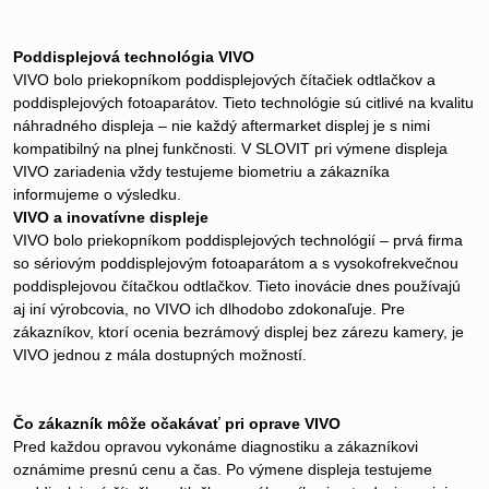
Poddisplejová technológia VIVO
VIVO bolo priekopníkom poddisplejových čítačiek odtlačkov a
poddisplejových fotoaparátov. Tieto technológie sú citlivé na kvalitu
náhradného displeja – nie každý aftermarket displej je s nimi
kompatibilný na plnej funkčnosti. V SLOVIT pri výmene displeja
VIVO zariadenia vždy testujeme biometriu a zákazníka
informujeme o výsledku.
VIVO a inovatívne displeje
VIVO bolo priekopníkom poddisplejových technológií – prvá firma
so sériovým poddisplejovým fotoaparátom a s vysokofrekvečnou
poddisplejovou čítačkou odtlačkov. Tieto inovácie dnes používajú
aj iní výrobcovia, no VIVO ich dlhodobo zdokonaľuje. Pre
zákazníkov, ktorí ocenia bezrámový displej bez zárezu kamery, je
VIVO jednou z mála dostupných možností.
Čo zákazník môže očakávať pri oprave VIVO
Pred každou opravou vykonáme diagnostiku a zákazníkovi
oznámime presnú cenu a čas. Po výmene displeja testujeme