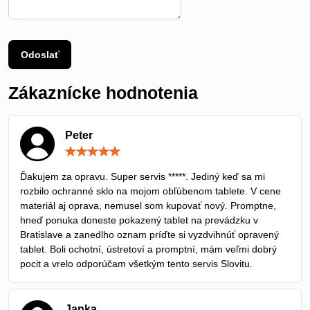
Odoslať
Zákaznícke hodnotenia
Peter
Hodnotenie:
5
/
Ďakujem za opravu. Super servis *****. Jediný keď sa mi
5
rozbilo ochranné sklo na mojom obľúbenom tablete. V cene
materiál aj oprava, nemusel som kupovať nový. Promptne,
hneď ponuka doneste pokazený tablet na prevádzku v
Bratislave a zanedlho oznam príďte si vyzdvihnúť opravený
tablet. Boli ochotní, ústretoví a promptní, mám veľmi dobrý
pocit a vrelo odporúčam všetkým tento servis Slovitu.
Janka