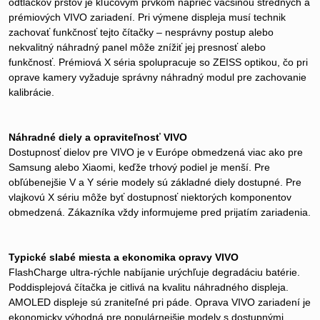
odtlačkov prstov je kľúčovým prvkom naprieč väčšinou stredných a
prémiových VIVO zariadení. Pri výmene displeja musí technik
zachovať funkčnosť tejto čítačky – nesprávny postup alebo
nekvalitný náhradný panel môže znížiť jej presnosť alebo
funkčnosť. Prémiová X séria spolupracuje so ZEISS optikou, čo pri
oprave kamery vyžaduje správny náhradný modul pre zachovanie
kalibrácie.
Náhradné diely a opraviteľnosť VIVO
Dostupnosť dielov pre VIVO je v Európe obmedzená viac ako pre
Samsung alebo Xiaomi, keďže trhový podiel je menší. Pre
obľúbenejšie V a Y série modely sú základné diely dostupné. Pre
vlajkovú X sériu môže byť dostupnosť niektorých komponentov
obmedzená. Zákazníka vždy informujeme pred prijatím zariadenia.
Typické slabé miesta a ekonomika opravy VIVO
FlashCharge ultra-rýchle nabíjanie urýchľuje degradáciu batérie.
Poddisplejová čítačka je citlivá na kvalitu náhradného displeja.
AMOLED displeje sú zraniteľné pri páde. Oprava VIVO zariadení je
ekonomicky výhodná pre populárnejšie modely s dostupnými