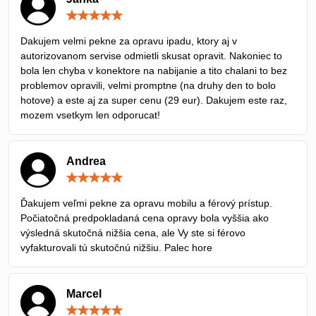
Hodnotenie:
5
/
Dakujem velmi pekne za opravu ipadu, ktory aj v
5
autorizovanom servise odmietli skusat opravit. Nakoniec to
bola len chyba v konektore na nabijanie a tito chalani to bez
problemov opravili, velmi promptne (na druhy den to bolo
hotove) a este aj za super cenu (29 eur). Dakujem este raz,
mozem vsetkym len odporucat!
Andrea
Hodnotenie:
5
/
Ďakujem veľmi pekne za opravu mobilu a férový prístup.
5
Počiatočná predpokladaná cena opravy bola vyššia ako
výsledná skutočná nižšia cena, ale Vy ste si férovo
vyfakturovali tú skutočnú nižšiu. Palec hore
Marcel
Hodnotenie: