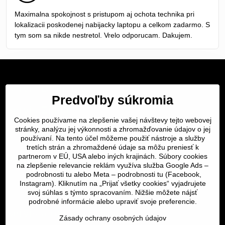
5
/
Maximalna spokojnost s pristupom aj ochota technika pri
5
lokalizacii poskodenej nabijacky laptopu a celkom zadarmo. S
tym som sa nikde nestretol. Vrelo odporucam. Dakujem.
Servis Bratislava
Predvoľby súkromia
Servis Žilina
Cookies používame na zlepšenie vašej návštevy tejto webovej
Servis Košice
stránky, analýzu jej výkonnosti a zhromažďovanie údajov o jej
používaní. Na tento účel môžeme použiť nástroje a služby
tretích strán a zhromaždené údaje sa môžu preniesť k
Dôležité odkazy
partnerom v EÚ, USA alebo iných krajinách. Súbory cookies
na zlepšenie relevancie reklám využíva služba Google Ads –
podrobnosti tu
alebo Meta –
podrobnosti tu
(Facebook,
SERVIS KURIÉROM
Instagram). Kliknutím na „Prijať všetky cookies“ vyjadrujete
svoj súhlas s týmto spracovaním. Nižšie môžete nájsť
podrobné informácie alebo upraviť svoje preferencie.
Servis a oprava | slovit.sk
Zásady ochrany osobných údajov