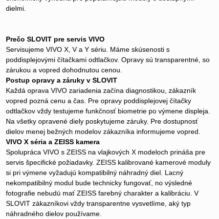
dielmi.
Prečo SLOVIT pre servis VIVO
Servisujeme VIVO X, V a Y sériu. Máme skúsenosti s
poddisplejovými čítačkami odtlačkov. Opravy sú transparentné, so
zárukou a vopred dohodnutou cenou.
Postup opravy a záruky v SLOVIT
Každá oprava VIVO zariadenia začína diagnostikou, zákazník
vopred pozná cenu a čas. Pre opravy poddisplejovej čítačky
odtlačkov vždy testujeme funkčnosť biometrie po výmene displeja.
Na všetky opravené diely poskytujeme záruky. Pre dostupnosť
dielov menej bežných modelov zákazníka informujeme vopred.
VIVO X séria a ZEISS kamera
Spolupráca VIVO s ZEISS na vlajkových X modeloch prináša pre
servis špecifické požiadavky. ZEISS kalibrované kamerové moduly
si pri výmene vyžadujú kompatibilný náhradný diel. Lacný
nekompatibilný modul bude technicky fungovať, no výsledné
fotografie nebudú mať ZEISS farebný charakter a kalibráciu. V
SLOVIT zákazníkovi vždy transparentne vysvetlíme, aký typ
náhradného dielov používame.