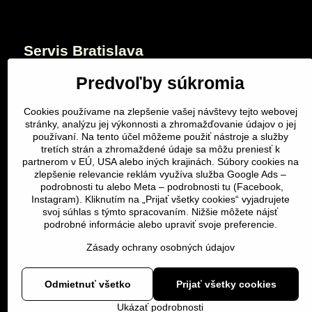
Servis Bratislava
Predvoľby súkromia
Vysoká 34
0940 604 040
Cookies používame na zlepšenie vašej návštevy tejto webovej
Servis Žilina
stránky, analýzu jej výkonnosti a zhromažďovanie údajov o jej
používaní. Na tento účel môžeme použiť nástroje a služby
tretích strán a zhromaždené údaje sa môžu preniesť k
Revolučná 2
partnerom v EÚ, USA alebo iných krajinách. Súbory cookies na
0940 503 040
zlepšenie relevancie reklám využíva služba Google Ads –
podrobnosti tu
alebo Meta –
podrobnosti tu
(Facebook,
Servis Košice
Instagram). Kliknutím na „Prijať všetky cookies“ vyjadrujete
svoj súhlas s týmto spracovaním. Nižšie môžete nájsť
podrobné informácie alebo upraviť svoje preferencie.
v Tip-Top ČS armády 18
0940 506 040
Zásady ochrany osobných údajov
Odmietnuť všetko
Prijať všetky cookies
Ukázať podrobnosti