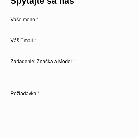
Spýtajte sa nás
Vaše meno
*
Váš Email
*
Zariadenie: Značka a Model
*
Požiadavka
*