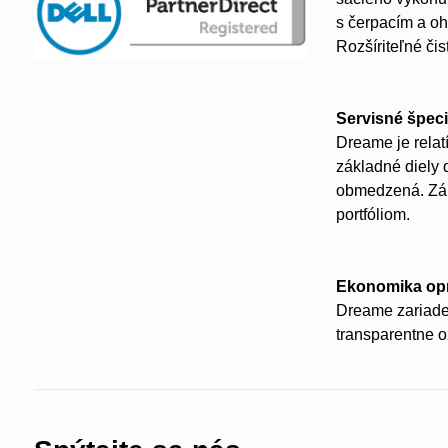
s čerpacím a o
Rozšíriteľné či
Servisné špeci
Dreame je relat
základné diely 
obmedzená. Zák
portfóliom.
Ekonomika opr
Dreame zariade
transparentne o