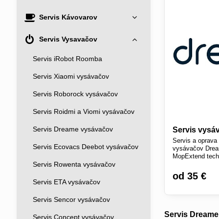
Servis Kávovarov
Servis Vysavačov
Servis iRobot Roomba
Servis Xiaomi vysávačov
Servis Roborock vysávačov
Servis Roidmi a Viomi vysávačov
Servis Dreame vysávačov
Servis vysáv
Servis a oprava
Servis Ecovacs Deebot vysávačov
vysávačov Drea
MopExtend tech
Servis Rowenta vysávačov
dokovacou stani
cez kuriéra.
od 35 €
Servis ETA vysávačov
Servis Sencor vysávačov
Servis Dreame
Servis Concept vysávačov