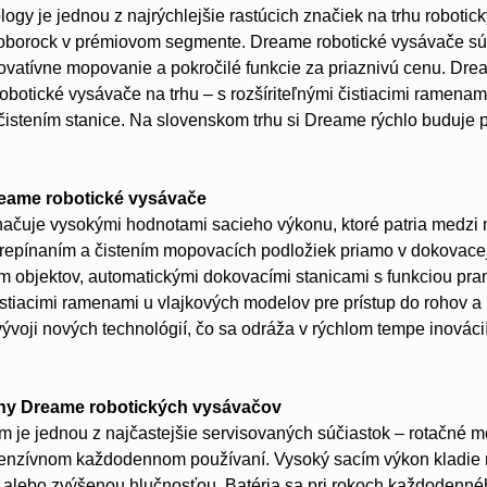
gy je jednou z najrýchlejšie rastúcich značiek na trhu roboti
borock v prémiovom segmente. Dreame robotické vysávače sú 
ovatívne mopovanie a pokročilé funkcie za priaznivú cenu. Dre
robotické vysávače na trhu – s rozšíriteľnými čistiacimi ramen
stením stanice. Na slovenskom trhu si Dreame rýchlo buduje poz
reame robotické vysávače
ačuje vysokými hodnotami sacieho výkonu, ktoré patria medzi 
epínaním a čistením mopovacích podložiek priamo v dokovacej 
 objektov, automatickými dokovacími stanicami s funkciou pra
čistiacimi ramenami u vlajkových modelov pre prístup do rohov
vývoji nových technológií, čo sa odráža v rýchlom tempe inovácií
hy Dreame robotických vysávačov
 je jednou z najčastejšie servisovaných súčiastok – rotačné 
ntenzívnom každodennom používaní. Vysoký sacím výkon kladie 
 alebo zvýšenou hlučnosťou. Batéria sa pri rokoch každodenné