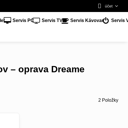
účet
let
Servis PC
Servis TV
Servis Kávovar
Servis 
ov – oprava Dreame
2
Položky