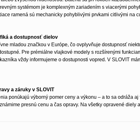
hrevným systémom je komplexným zariadením s viacerými pohyb
stiace ramená sú mechanicky pohyblivými prvkami citlivými na cu
fiká a dostupnosť dielov
ívne mladou značkou v Európe, čo ovplyvňuje dostupnosť niekt
dostupné. Pre prémiálne vlajkové modely s rozšírenými funkci
azníka vždy informujeme o dostupnosti vopred. V SLOVIT mám
avy a záruky v SLOVIT
nia ponúkajú výborný pomer ceny a výkonu – a to sa odráža aj
známime presnú cenu a čas opravy. Na všetky opravené diely a