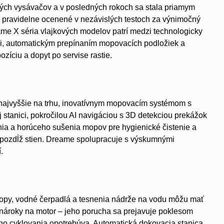
ckých vysávačov a v posledných rokoch sa stala priamym
pravidelne ocenené v nezávislých testoch za výnimočný
ame X séria vlajkových modelov patrí medzi technologicky
ami, automatickým prepínaním mopovacích podložiek a
íciu a dopyt po servise rastie.
najvyššie na trhu, inovatívnym mopovacím systémom s
stanici, pokročilou AI navigáciou s 3D detekciou prekážok
nia a horúceho sušenia mopov pre hygienické čistenie a
 a pozdĺž stien. Dreame spolupracuje s výskumnými
.
mopy, vodné čerpadlá a tesnenia nádrže na vodu môžu mať
nároky na motor – jeho porucha sa prejavuje poklesom
ho cyklovania opotrebúva. Automatická dokovacia stanica