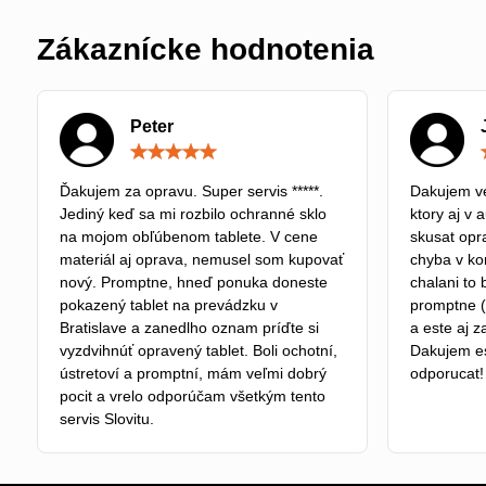
Zákaznícke hodnotenia
Peter
Hodnotenie:
5
/
Ďakujem za opravu. Super servis *****.
Dakujem ve
5
Jediný keď sa mi rozbilo ochranné sklo
ktory aj v 
na mojom obľúbenom tablete. V cene
skusat opra
materiál aj oprava, nemusel som kupovať
chyba v kon
nový. Promptne, hneď ponuka doneste
chalani to 
pokazený tablet na prevádzku v
promptne (
Bratislave a zanedlho oznam príďte si
a este aj z
vyzdvihnúť opravený tablet. Boli ochotní,
Dakujem e
ústretoví a promptní, mám veľmi dobrý
odporucat!
pocit a vrelo odporúčam všetkým tento
servis Slovitu.