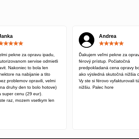
Janka
Andrea
Hodnotenie:
5
/
lmi pekne za opravu ipadu,
Ďakujem veľmi pekne za oprav
5
autorizovanom servise odmietli
férový prístup. Počiatočná
vit. Nakoniec to bola len
predpokladaná cena opravy bo
ektore na nabijanie a tito
ako výsledná skutočná nižšia 
bez problemov opravili, velmi
Vy ste si férovo vyfakturovali 
na druhy den to bolo hotove)
nižšiu. Palec hore
a super cenu (29 eur).
ste raz, mozem vsetkym len