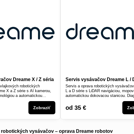
ačov Dreame X / Z séria
Servis vysávačov Dreame L / D
 vlajkových robotických
Servis a oprava robotických vysávačo
me X a Z série s AI kamerou,
L a D série s LiDAR navigáciou, mopo
nológiou a automatickou
automatickou dokovacou stanicou. Dia
cou. Oprava na pobočke alebo
a oprava na pobočke alebo cez kuriéra.
od 35 €
Zobraziť
Zob
 robotických vysávačov – oprava Dreame robotov