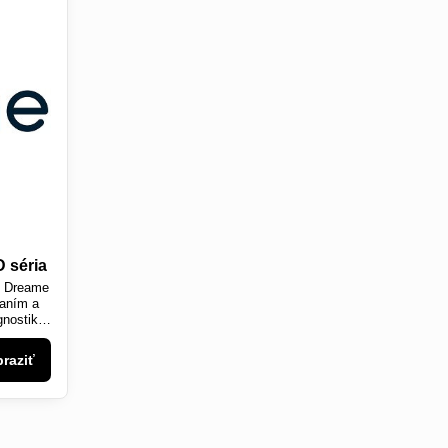
 séria
v Dreame
vaním a
gnostika
raziť