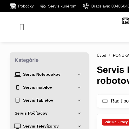
Pobočky
Servis kuriérom
Bratislava: 0940604
Úvod
PONUK
Kategórie
Servis
Servis Notebookov
roboto
Servis mobilov
Servis Tabletov
Radiť po
Servis Počítačov
Záruka 2 roky
Servis Televízorov