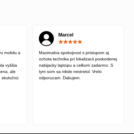
Marcel
Hodnotenie:
Hodnotenie:
5
5
/
/
u mobilu a
Maximalna spokojnost s pristupom aj
5
5
ochota technika pri lokalizacii poskodenej
la vyššia
nabijacky laptopu a celkom zadarmo. S
cena, ale
tym som sa nikde nestretol. Vrelo
tú skutočnú
odporucam. Dakujem.