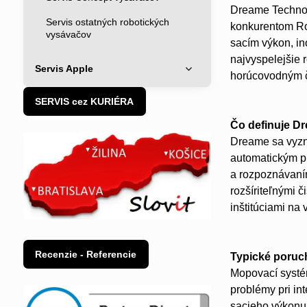
Dreame Technolo
Servis ostatných robotických
konkurentom Ro
vysávačov
sacím výkon, in
najvyspelejšie 
Servis Apple
horúcovodným či
SERVIS cez KURIÉRA
Čo definuje D
Dreame sa vyzn
automatickým pr
a rozpoznávaním
rozšíriteľnými 
inštitúciami na 
Recenzie - Referencie
Typické poruc
Mopovací systém
problémy pri i
sacieho výkonu