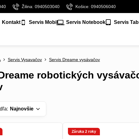
040
Žilina: 0940503040
Košice: 0940506040
Kontakt
Servis Mobil
Servis Notebook
Servis Tab
A
Servis Vysavačov
Servis Dreame vysávačov
 Dreame robotických vysávač
v
dľa:
Najnovšie
Záruka 2 roky