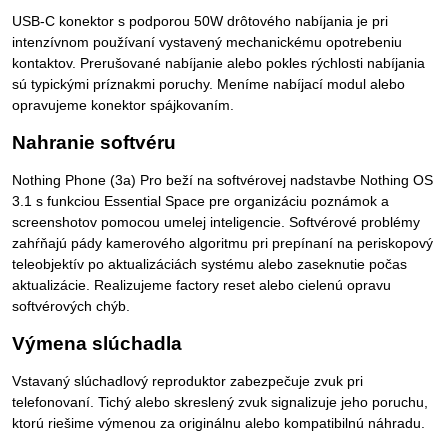
USB-C konektor s podporou 50W drôtového nabíjania je pri
intenzívnom používaní vystavený mechanickému opotrebeniu
kontaktov. Prerušované nabíjanie alebo pokles rýchlosti nabíjania
sú typickými príznakmi poruchy. Meníme nabíjací modul alebo
opravujeme konektor spájkovaním.
Nahranie softvéru
Nothing Phone (3a) Pro beží na softvérovej nadstavbe Nothing OS
3.1 s funkciou Essential Space pre organizáciu poznámok a
screenshotov pomocou umelej inteligencie. Softvérové problémy
zahŕňajú pády kamerového algoritmu pri prepínaní na periskopový
teleobjektív po aktualizáciách systému alebo zaseknutie počas
aktualizácie. Realizujeme factory reset alebo cielenú opravu
softvérových chýb.
Výmena slúchadla
Vstavaný slúchadlový reproduktor zabezpečuje zvuk pri
telefonovaní. Tichý alebo skreslený zvuk signalizuje jeho poruchu,
ktorú riešime výmenou za originálnu alebo kompatibilnú náhradu.