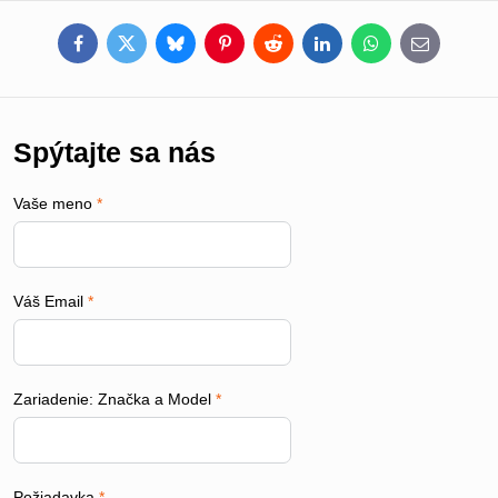
Facebook
Twitter
Bluesky
Pinterest
Reddit
LinkedIn
WhatsApp
E-
mail
Spýtajte sa nás
Vaše meno
*
Váš Email
*
Zariadenie: Značka a Model
*
Požiadavka
*