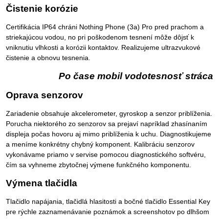
Čistenie korózie
Certifikácia IP64 chráni Nothing Phone (3a) Pro pred prachom a
striekajúcou vodou, no pri poškodenom tesnení môže dôjsť k
vniknutiu vlhkosti a korózii kontaktov. Realizujeme ultrazvukové
čistenie a obnovu tesnenia.
Po čase mobil vodotesnosť stráca
Oprava senzorov
Zariadenie obsahuje akcelerometer, gyroskop a senzor priblíženia.
Porucha niektorého zo senzorov sa prejaví napríklad zhasínaním
displeja počas hovoru aj mimo priblíženia k uchu. Diagnostikujeme
a meníme konkrétny chybný komponent. Kalibráciu senzorov
vykonávame priamo v servise pomocou diagnostického softvéru,
čím sa vyhneme zbytočnej výmene funkčného komponentu.
Výmena tlačidla
Tlačidlo napájania, tlačidlá hlasitosti a bočné tlačidlo Essential Key
pre rýchle zaznamenávanie poznámok a screenshotov po dlhšom