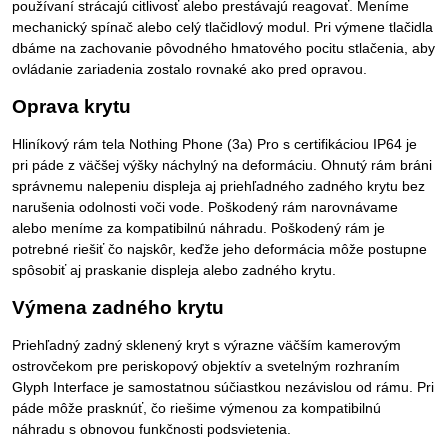
používaní strácajú citlivosť alebo prestávajú reagovať. Meníme
mechanický spínač alebo celý tlačidlový modul. Pri výmene tlačidla
dbáme na zachovanie pôvodného hmatového pocitu stlačenia, aby
ovládanie zariadenia zostalo rovnaké ako pred opravou.
Oprava krytu
Hliníkový rám tela Nothing Phone (3a) Pro s certifikáciou IP64 je
pri páde z väčšej výšky náchylný na deformáciu. Ohnutý rám bráni
správnemu nalepeniu displeja aj priehľadného zadného krytu bez
narušenia odolnosti voči vode. Poškodený rám narovnávame
alebo meníme za kompatibilnú náhradu. Poškodený rám je
potrebné riešiť čo najskôr, keďže jeho deformácia môže postupne
spôsobiť aj praskanie displeja alebo zadného krytu.
Výmena zadného krytu
Priehľadný zadný sklenený kryt s výrazne väčším kamerovým
ostrovčekom pre periskopový objektív a svetelným rozhraním
Glyph Interface je samostatnou súčiastkou nezávislou od rámu. Pri
páde môže prasknúť, čo riešime výmenou za kompatibilnú
náhradu s obnovou funkčnosti podsvietenia.