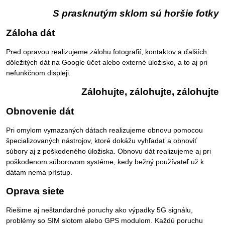
S prasknutým sklom sú horšie fotky
Záloha dát
Pred opravou realizujeme zálohu fotografií, kontaktov a ďalších
dôležitých dát na Google účet alebo externé úložisko, a to aj pri
nefunkčnom displeji.
Zálohujte, zálohujte, zálohujte
Obnovenie dát
Pri omylom vymazaných dátach realizujeme obnovu pomocou
špecializovaných nástrojov, ktoré dokážu vyhľadať a obnoviť
súbory aj z poškodeného úložiska. Obnovu dát realizujeme aj pri
poškodenom súborovom systéme, kedy bežný používateľ už k
dátam nemá prístup.
Oprava siete
Riešime aj neštandardné poruchy ako výpadky 5G signálu,
problémy so SIM slotom alebo GPS modulom. Každú poruchu