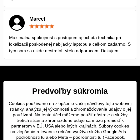
Marcel
Hodnotenie:
5
/
Maximalna spokojnost s pristupom aj ochota technika pri
5
lokalizacii poskodenej nabijacky laptopu a celkom zadarmo. S
tym som sa nikde nestretol. Vrelo odporucam. Dakujem.
Servis Bratislava
Predvoľby súkromia
Servis Žilina
Cookies používame na zlepšenie vašej návštevy tejto webovej
stránky, analýzu jej výkonnosti a zhromažďovanie údajov o jej
Servis Košice
používaní. Na tento účel môžeme použiť nástroje a služby
tretích strán a zhromaždené údaje sa môžu preniesť k
Dôležité odkazy
partnerom v EÚ, USA alebo iných krajinách. Súbory cookies
na zlepšenie relevancie reklám využíva služba Google Ads –
podrobnosti tu
alebo Meta –
podrobnosti tu
(Facebook,