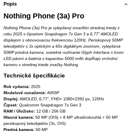
Popis
Nothing Phone (3a) Pro
Nothing Phone (3a) Pro je vylepšený smartfón strednej triedy z
roku 2025 s čipsetom Snapdragon 7s Gen 3 a 6,77" AMOLED
displejom s obnovovacou frekvenciou 120Hz. Periskopový 50MP
teleobjektív s 3x optickým a 60x digitálnym zoomom, vylepšená
50MP predná kamera, svetelné rozhranie Glyph Interface s tromi
LED pásmi a batéria s kapacitou 5000 mAh dopĺňajú vrcholnú
kameru v strednej triede značky Nothing.
Technické špecifikácie
Rok vydania:
2025
Modelové označenie:
A059P
Displej:
AMOLED, 6,77", FHD+ 1080×2392 px, 120Hz
Čipset:
Qualcomm Snapdragon 7s Gen 3
RAM / Úložisko:
12 GB / 256 GB
Hlavná kamera:
50 MP (OIS) + 8 MP ultraširokouhlá + 50 MP
periskopový teleobjektív (3x, OIS)
Predná kamera:
50 MP