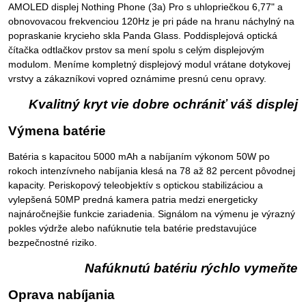
AMOLED displej Nothing Phone (3a) Pro s uhlopriečkou 6,77" a
obnovovacou frekvenciou 120Hz je pri páde na hranu náchylný na
popraskanie krycieho skla Panda Glass. Poddisplejová optická
čítačka odtlačkov prstov sa mení spolu s celým displejovým
modulom. Meníme kompletný displejový modul vrátane dotykovej
vrstvy a zákazníkovi vopred oznámime presnú cenu opravy.
Kvalitný kryt vie dobre ochrániť váš displej
Výmena batérie
Batéria s kapacitou 5000 mAh a nabíjaním výkonom 50W po
rokoch intenzívneho nabíjania klesá na 78 až 82 percent pôvodnej
kapacity. Periskopový teleobjektív s optickou stabilizáciou a
vylepšená 50MP predná kamera patria medzi energeticky
najnáročnejšie funkcie zariadenia. Signálom na výmenu je výrazný
pokles výdrže alebo nafúknutie tela batérie predstavujúce
bezpečnostné riziko.
Nafúknutú batériu rýchlo vymeňte
Oprava nabíjania