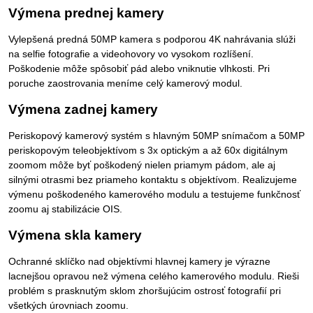
Výmena prednej kamery
Vylepšená predná 50MP kamera s podporou 4K nahrávania slúži
na selfie fotografie a videohovory vo vysokom rozlíšení.
Poškodenie môže spôsobiť pád alebo vniknutie vlhkosti. Pri
poruche zaostrovania meníme celý kamerový modul.
Výmena zadnej kamery
Periskopový kamerový systém s hlavným 50MP snímačom a 50MP
periskopovým teleobjektívom s 3x optickým a až 60x digitálnym
zoomom môže byť poškodený nielen priamym pádom, ale aj
silnými otrasmi bez priameho kontaktu s objektívom. Realizujeme
výmenu poškodeného kamerového modulu a testujeme funkčnosť
zoomu aj stabilizácie OIS.
Výmena skla kamery
Ochranné sklíčko nad objektívmi hlavnej kamery je výrazne
lacnejšou opravou než výmena celého kamerového modulu. Rieši
problém s prasknutým sklom zhoršujúcim ostrosť fotografií pri
všetkých úrovniach zoomu.