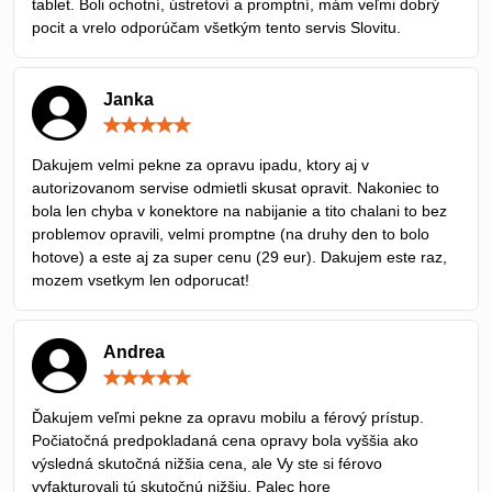
tablet. Boli ochotní, ústretoví a promptní, mám veľmi dobrý
pocit a vrelo odporúčam všetkým tento servis Slovitu.
Janka
Hodnotenie:
5
/
Dakujem velmi pekne za opravu ipadu, ktory aj v
5
autorizovanom servise odmietli skusat opravit. Nakoniec to
bola len chyba v konektore na nabijanie a tito chalani to bez
problemov opravili, velmi promptne (na druhy den to bolo
hotove) a este aj za super cenu (29 eur). Dakujem este raz,
mozem vsetkym len odporucat!
Andrea
Hodnotenie:
5
/
Ďakujem veľmi pekne za opravu mobilu a férový prístup.
5
Počiatočná predpokladaná cena opravy bola vyššia ako
výsledná skutočná nižšia cena, ale Vy ste si férovo
vyfakturovali tú skutočnú nižšiu. Palec hore