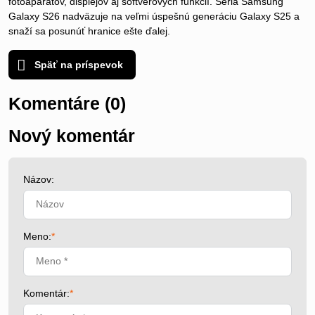
fotoaparátov, displejov aj softvérových funkcií. Séria Samsung
Galaxy S26 nadväzuje na veľmi úspešnú generáciu Galaxy S25 a
snaží sa posunúť hranice ešte ďalej.
Späť na príspevok
Komentáre (0)
Nový komentár
Názov:
Meno:
*
Komentár:
*