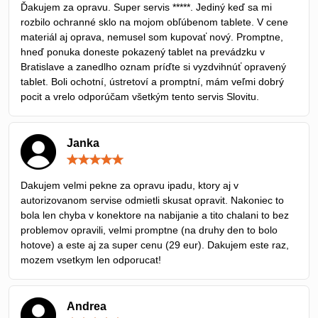
Ďakujem za opravu. Super servis *****. Jediný keď sa mi
5
rozbilo ochranné sklo na mojom obľúbenom tablete. V cene
materiál aj oprava, nemusel som kupovať nový. Promptne,
hneď ponuka doneste pokazený tablet na prevádzku v
Bratislave a zanedlho oznam príďte si vyzdvihnúť opravený
tablet. Boli ochotní, ústretoví a promptní, mám veľmi dobrý
pocit a vrelo odporúčam všetkým tento servis Slovitu.
Janka
Hodnotenie:
5
/
Dakujem velmi pekne za opravu ipadu, ktory aj v
5
autorizovanom servise odmietli skusat opravit. Nakoniec to
bola len chyba v konektore na nabijanie a tito chalani to bez
problemov opravili, velmi promptne (na druhy den to bolo
hotove) a este aj za super cenu (29 eur). Dakujem este raz,
mozem vsetkym len odporucat!
Andrea