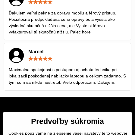
Hodnotenie:
5
/
Ďakujem veľmi pekne za opravu mobilu a férový prístup.
5
Počiatočná predpokladaná cena opravy bola vyššia ako
výsledná skutočná nižšia cena, ale Vy ste si férovo
vyfakturovali tú skutočnú nižšiu. Palec hore
Marcel
Hodnotenie:
5
/
Maximalna spokojnost s pristupom aj ochota technika pri
5
lokalizacii poskodenej nabijacky laptopu a celkom zadarmo. S
tym som sa nikde nestretol. Vrelo odporucam. Dakujem.
Servis Bratislava
Predvoľby súkromia
Servis Žilina
Cookies používame na zlepšenie vašej návštevy tejto webovej