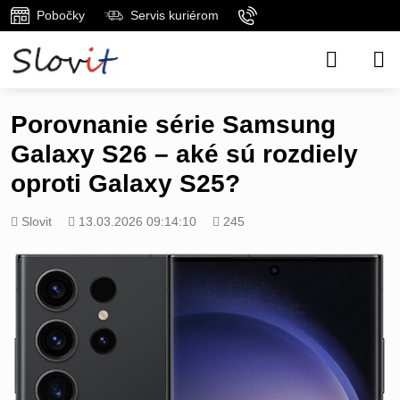
Pobočky
Servis kuriérom
Porovnanie série Samsung
Galaxy S26 – aké sú rozdiely
oproti Galaxy S25?
Pridal
Pridané
Počet
Slovit
13.03.2026 09:14:10
245
zobrazení