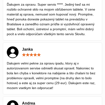
/
Ďakujem za opravu. Super servis *****. Jediný keď sa mi
5
rozbilo ochranné sklo na mojom obľúbenom tablete. V cene
materiál aj oprava, nemusel som kupovať nový. Promptne,
hneď ponuka doneste pokazený tablet na prevádzku v
Bratislave a zanedlho oznam príďte si vyzdvihnúť opravený
tablet. Boli ochotní, ústretoví a promptní, mám veľmi dobrý
pocit a vrelo odporúčam všetkým tento servis Slovitu.
Janka
Hodnotenie:
5
/
Dakujem velmi pekne za opravu ipadu, ktory aj v
5
autorizovanom servise odmietli skusat opravit. Nakoniec to
bola len chyba v konektore na nabijanie a tito chalani to bez
problemov opravili, velmi promptne (na druhy den to bolo
hotove) a este aj za super cenu (29 eur). Dakujem este raz,
mozem vsetkym len odporucat!
Andrea