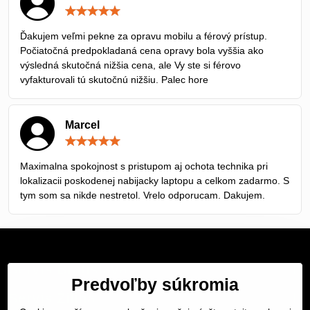
Hodnotenie:
5
/
Ďakujem veľmi pekne za opravu mobilu a férový prístup.
5
Počiatočná predpokladaná cena opravy bola vyššia ako
výsledná skutočná nižšia cena, ale Vy ste si férovo
vyfakturovali tú skutočnú nižšiu. Palec hore
Marcel
Hodnotenie:
5
/
Maximalna spokojnost s pristupom aj ochota technika pri
5
lokalizacii poskodenej nabijacky laptopu a celkom zadarmo. S
tym som sa nikde nestretol. Vrelo odporucam. Dakujem.
Servis Bratislava
Predvoľby súkromia
Servis Žilina