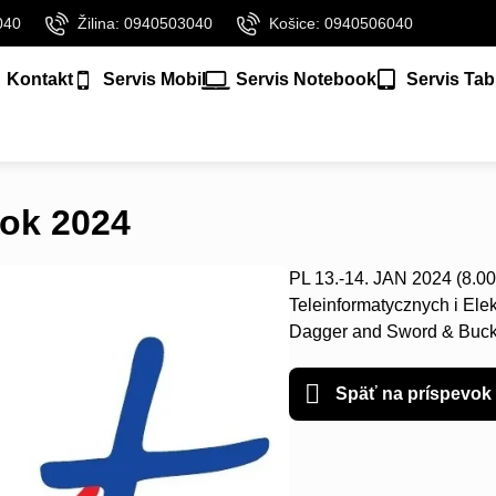
040
Žilina: 0940503040
Košice: 0940506040
Kontakt
Servis Mobil
Servis Notebook
Servis Tab
ok 2024
PL 13.-14. JAN 2024 (8.0
Teleinformatycznych i El
Dagger and Sword & Buckl
Späť na príspevok