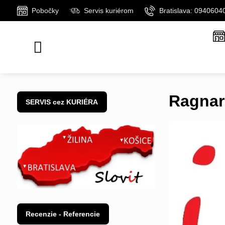
Pobočky
Servis kuriérom
Bratislava: 0940604
Ragnar
SERVIS cez KURIÉRA
Recenzie - Referencie