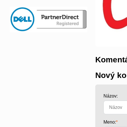
Komentá
Nový ko
Názov:
Meno:
*