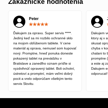
Zákaznícke hodnotenia
Peter
Hodnotenie:
5
/
Ďakujem za opravu. Super servis *****.
Dakujem ve
5
Jediný keď sa mi rozbilo ochranné sklo
ktory aj v 
na mojom obľúbenom tablete. V cene
skusat opra
materiál aj oprava, nemusel som kupovať
chyba v kon
nový. Promptne, hneď ponuka doneste
chalani to 
pokazený tablet na prevádzku v
promptne (
Bratislave a zanedlho oznam príďte si
a este aj z
vyzdvihnúť opravený tablet. Boli ochotní,
Dakujem e
ústretoví a promptní, mám veľmi dobrý
odporucat!
pocit a vrelo odporúčam všetkým tento
servis Slovitu.