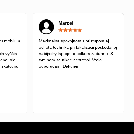
Marcel
Hodnotenie:
Hodnotenie:
5
5
/
/
u mobilu a
Maximalna spokojnost s pristupom aj
5
5
ochota technika pri lokalizacii poskodenej
la vyššia
nabijacky laptopu a celkom zadarmo. S
cena, ale
tym som sa nikde nestretol. Vrelo
tú skutočnú
odporucam. Dakujem.