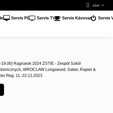
účet
let
Servis PC
Servis TV
Servis Kávovar
Servis 
0-19.00) Ragnarok 2024 ZSTIE - Zespół Szkół
ektronicznych, WROCLAW Longsword, Saber, Rapier &
er Reg. 11.-22.12.2023