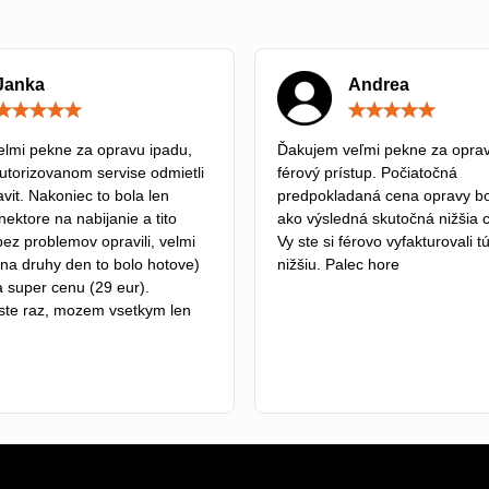
Janka
Andrea
Hodnotenie:
5
/
lmi pekne za opravu ipadu,
Ďakujem veľmi pekne za oprav
5
autorizovanom servise odmietli
férový prístup. Počiatočná
vit. Nakoniec to bola len
predpokladaná cena opravy bo
ektore na nabijanie a tito
ako výsledná skutočná nižšia 
bez problemov opravili, velmi
Vy ste si férovo vyfakturovali 
na druhy den to bolo hotove)
nižšiu. Palec hore
a super cenu (29 eur).
ste raz, mozem vsetkym len