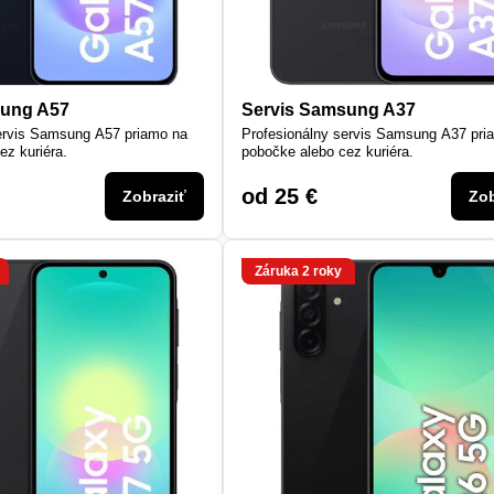
sung A57
Servis Samsung A37
ervis Samsung A57 priamo na
Profesionálny servis Samsung A37 pri
ez kuriéra.
pobočke alebo cez kuriéra.
od 25 €
Zobraziť
Zob
Záruka 2 roky