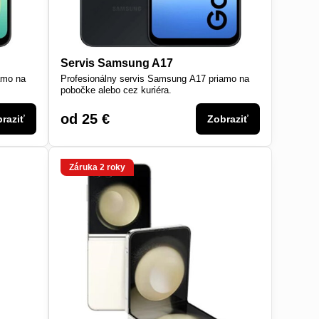
Servis Samsung A17
amo na
Profesionálny servis Samsung A17 priamo na
pobočke alebo cez kuriéra.
od 25 €
raziť
Zobraziť
Záruka 2 roky