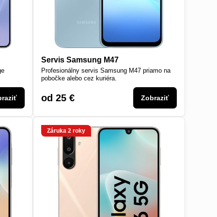
Servis Samsung M47
ge
Profesionálny servis Samsung M47 priamo na
pobočke alebo cez kuriéra.
od 25 €
raziť
Zobraziť
Záruka 2 roky