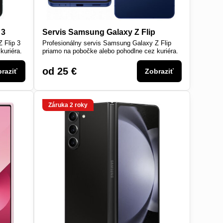
 3
Servis Samsung Galaxy Z Flip
 Flip 3
Profesionálny servis Samsung Galaxy Z Flip
kuriéra.
priamo na pobočke alebo pohodlne cez kuriéra.
od 25 €
raziť
Zobraziť
Záruka 2 roky