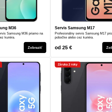
sung M36
Servis Samsung M17
servis Samsung M36 priamo na
Profesionálny servis Samsung M17 pr
ez kuriéra.
pobočke alebo cez kuriéra.
od 25 €
Zobraziť
Zob
Záruka 2 roky