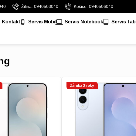
040
Žilina: 0940503040
Košice: 0940506040
Kontakt
Servis Mobil
Servis Notebook
Servis Tab
ng
Záruka 2 roky