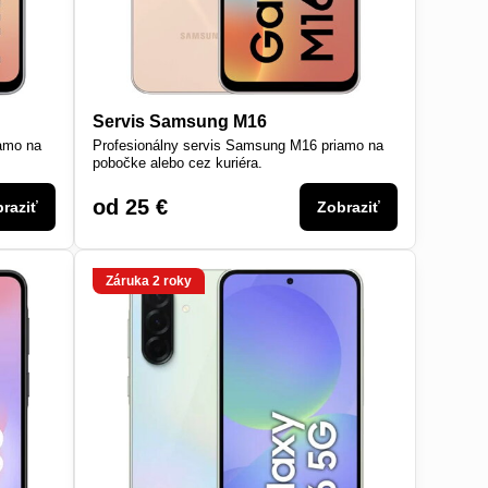
Servis Samsung M16
iamo na
Profesionálny servis Samsung M16 priamo na
pobočke alebo cez kuriéra.
od 25 €
raziť
Zobraziť
Záruka 2 roky