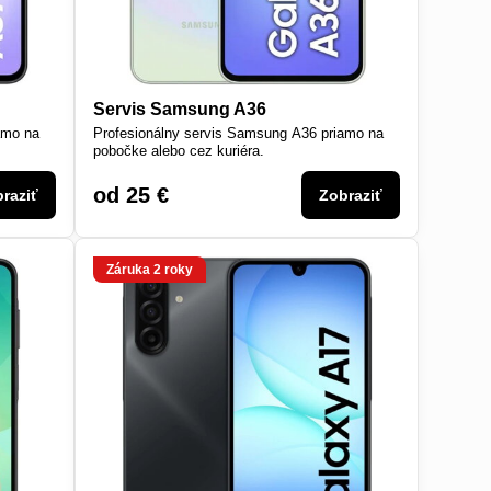
Servis Samsung A36
amo na
Profesionálny servis Samsung A36 priamo na
pobočke alebo cez kuriéra.
od 25 €
raziť
Zobraziť
Záruka 2 roky