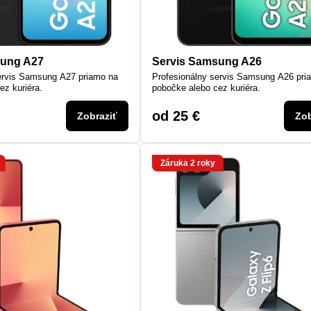
sung A27
Servis Samsung A26
ervis Samsung A27 priamo na
Profesionálny servis Samsung A26 pri
ez kuriéra.
pobočke alebo cez kuriéra.
od 25 €
Zobraziť
Zob
Záruka 2 roky