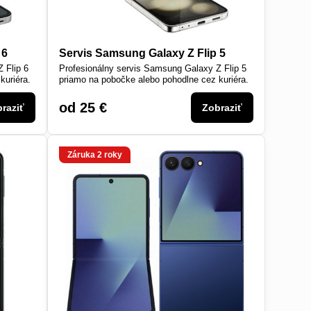
 6
Servis Samsung Galaxy Z Flip 5
 Flip 6
Profesionálny servis Samsung Galaxy Z Flip 5
kuriéra.
priamo na pobočke alebo pohodlne cez kuriéra.
od 25 €
raziť
Zobraziť
Záruka 2 roky