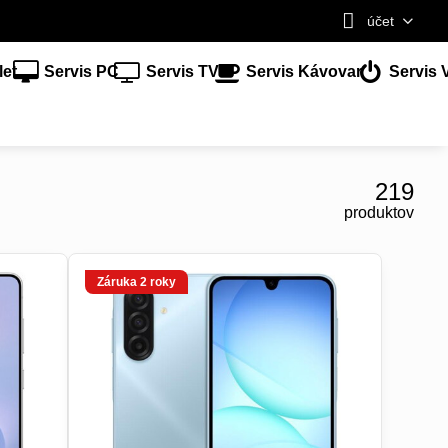
účet
let
Servis PC
Servis TV
Servis Kávovar
Servis 
219
produktov
Záruka 2 roky