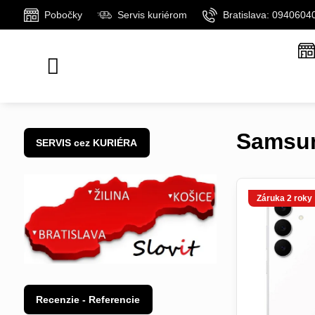
Pobočky
Servis kuriérom
Bratislava: 0940604
Samsu
SERVIS cez KURIÉRA
Záruka 2 roky
Recenzie - Referencie