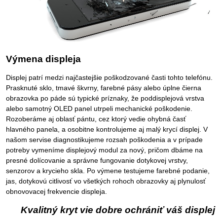
Výmena displeja
Displej patrí medzi najčastejšie poškodzované časti tohto telefónu.
Prasknuté sklo, tmavé škvrny, farebné pásy alebo úplne čierna
obrazovka po páde sú typické príznaky, že poddisplejová vrstva
alebo samotný OLED panel utrpeli mechanické poškodenie.
Rozoberáme aj oblasť pántu, cez ktorý vedie ohybná časť
hlavného panela, a osobitne kontrolujeme aj malý krycí displej. V
našom servise diagnostikujeme rozsah poškodenia a v prípade
potreby vymeníme displejový modul za nový, pričom dbáme na
presné dolícovanie a správne fungovanie dotykovej vrstvy,
senzorov a krycieho skla. Po výmene testujeme farebné podanie,
jas, dotykovú citlivosť vo všetkých rohoch obrazovky aj plynulosť
obnovovacej frekvencie displeja.
Kvalitný kryt vie dobre ochrániť váš displej