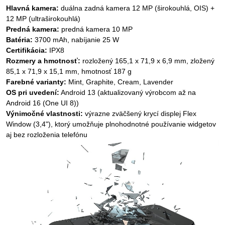
Hlavná kamera:
duálna zadná kamera 12 MP (širokouhlá, OIS) +
12 MP (ultraširokouhlá)
Predná kamera:
predná kamera 10 MP
Batéria:
3700 mAh, nabíjanie 25 W
Certifikácia:
IPX8
Rozmery a hmotnosť:
rozložený 165,1 x 71,9 x 6,9 mm, zložený
85,1 x 71,9 x 15,1 mm, hmotnosť 187 g
Farebné varianty:
Mint, Graphite, Cream, Lavender
OS pri uvedení:
Android 13 (aktualizovaný výrobcom až na
Android 16 (One UI 8))
Výnimočné vlastnosti:
výrazne zväčšený krycí displej Flex
Window (3,4"), ktorý umožňuje plnohodnotné používanie widgetov
aj bez rozloženia telefónu