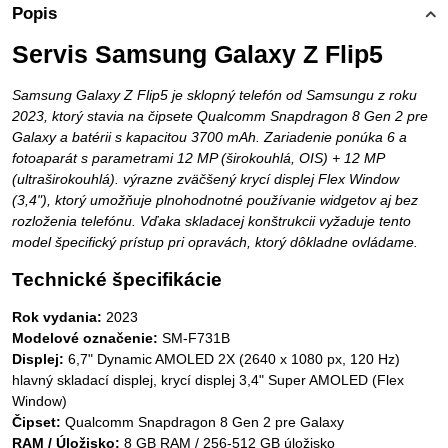
Popis
Servis Samsung Galaxy Z Flip5
Samsung Galaxy Z Flip5 je sklopný telefón od Samsungu z roku
2023, ktorý stavia na čipsete Qualcomm Snapdragon 8 Gen 2 pre
Galaxy a batérii s kapacitou 3700 mAh. Zariadenie ponúka 6 a
fotoaparát s parametrami 12 MP (širokouhlá, OIS) + 12 MP
(ultraširokouhlá). výrazne zväčšený krycí displej Flex Window
(3,4"), ktorý umožňuje plnohodnotné používanie widgetov aj bez
rozloženia telefónu. Vďaka skladacej konštrukcii vyžaduje tento
model špecifický prístup pri opravách, ktorý dôkladne ovládame.
Technické špecifikácie
Rok vydania:
2023
Modelové označenie:
SM-F731B
Displej:
6,7" Dynamic AMOLED 2X (2640 x 1080 px, 120 Hz)
hlavný skladací displej, krycí displej 3,4" Super AMOLED (Flex
Window)
Čipset:
Qualcomm Snapdragon 8 Gen 2 pre Galaxy
RAM / Úložisko:
8 GB RAM / 256-512 GB úložisko