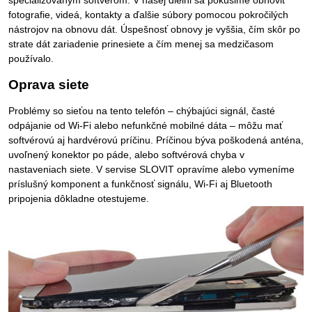
špecializovaným softvérom. V našej dielni sa pokúsime obnoviť
fotografie, videá, kontakty a ďalšie súbory pomocou pokročilých
nástrojov na obnovu dát. Úspešnosť obnovy je vyššia, čím skôr po
strate dát zariadenie prinesiete a čím menej sa medzičasom
používalo.
Oprava siete
Problémy so sieťou na tento telefón – chýbajúci signál, časté
odpájanie od Wi-Fi alebo nefunkčné mobilné dáta – môžu mať
softvérovú aj hardvérovú príčinu. Príčinou býva poškodená anténa,
uvoľnený konektor po páde, alebo softvérová chyba v
nastaveniach siete. V servise SLOVIT opravíme alebo vymeníme
príslušný komponent a funkčnosť signálu, Wi-Fi aj Bluetooth
pripojenia dôkladne otestujeme.