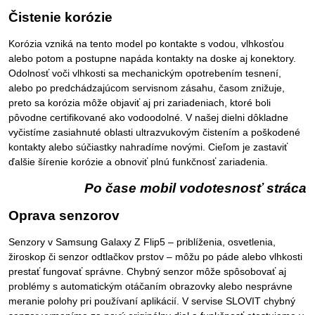
Čistenie korózie
Korózia vzniká na tento model po kontakte s vodou, vlhkosťou
alebo potom a postupne napáda kontakty na doske aj konektory.
Odolnosť voči vlhkosti sa mechanickým opotrebením tesnení,
alebo po predchádzajúcom servisnom zásahu, časom znižuje,
preto sa korózia môže objaviť aj pri zariadeniach, ktoré boli
pôvodne certifikované ako vodoodolné. V našej dielni dôkladne
vyčistíme zasiahnuté oblasti ultrazvukovým čistením a poškodené
kontakty alebo súčiastky nahradíme novými. Cieľom je zastaviť
ďalšie šírenie korózie a obnoviť plnú funkčnosť zariadenia.
Po čase mobil vodotesnosť stráca
Oprava senzorov
Senzory v Samsung Galaxy Z Flip5 – priblíženia, osvetlenia,
žiroskop či senzor odtlačkov prstov – môžu po páde alebo vlhkosti
prestať fungovať správne. Chybný senzor môže spôsobovať aj
problémy s automatickým otáčaním obrazovky alebo nesprávne
meranie polohy pri používaní aplikácií. V servise SLOVIT chybný