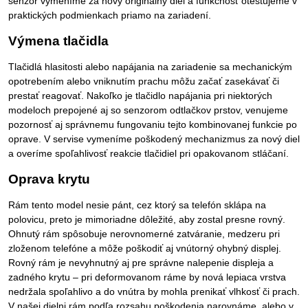
senzor vymeníme za nový originálny diel a funkčnosť otestujeme v
praktických podmienkach priamo na zariadení.
Výmena tlačidla
Tlačidlá hlasitosti alebo napájania na zariadenie sa mechanickým
opotrebením alebo vniknutím prachu môžu začať zasekávať či
prestať reagovať. Nakoľko je tlačidlo napájania pri niektorých
modeloch prepojené aj so senzorom odtlačkov prstov, venujeme
pozornosť aj správnemu fungovaniu tejto kombinovanej funkcie po
oprave. V servise vymeníme poškodený mechanizmus za nový diel
a overíme spoľahlivosť reakcie tlačidiel pri opakovanom stláčaní.
Oprava krytu
Rám tento model nesie pánt, cez ktorý sa telefón sklápa na
polovicu, preto je mimoriadne dôležité, aby zostal presne rovný.
Ohnutý rám spôsobuje nerovnomerné zatváranie, medzeru pri
zloženom telefóne a môže poškodiť aj vnútorný ohybný displej.
Rovný rám je nevyhnutný aj pre správne nalepenie displeja a
zadného krytu – pri deformovanom ráme by nová lepiaca vrstva
nedržala spoľahlivo a do vnútra by mohla prenikať vlhkosť či prach.
V našej dielni rám podľa rozsahu poškodenia narovnáme, alebo v