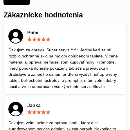
Zákaznícke hodnotenia
Peter
Hodnotenie:
5
/
Ďakujem za opravu. Super servis *****. Jediný keď sa mi
5
rozbilo ochranné sklo na mojom obľúbenom tablete. V cene
materiál aj oprava, nemusel som kupovať nový. Promptne,
hneď ponuka doneste pokazený tablet na prevádzku v
Bratislave a zanedlho oznam príďte si vyzdvihnúť opravený
tablet. Boli ochotní, ústretoví a promptní, mám veľmi dobrý
pocit a vrelo odporúčam všetkým tento servis Slovitu.
Janka
Hodnotenie:
5
/
Dakujem velmi pekne za opravu ipadu, ktory aj v
5
autorizovanom servise odmietli skusat opravit. Nakoniec to