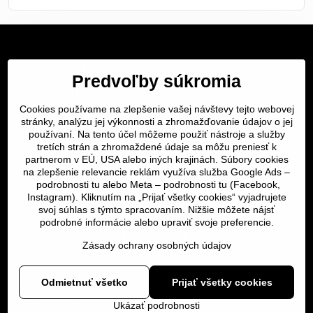
Servis Bratislava
Predvoľby súkromia
Servis Žilina
Cookies používame na zlepšenie vašej návštevy tejto webovej
stránky, analýzu jej výkonnosti a zhromažďovanie údajov o jej
Servis Košice
používaní. Na tento účel môžeme použiť nástroje a služby
tretích strán a zhromaždené údaje sa môžu preniesť k
Dôležité odkazy
partnerom v EÚ, USA alebo iných krajinách. Súbory cookies
na zlepšenie relevancie reklám využíva služba Google Ads –
podrobnosti tu
alebo Meta –
podrobnosti tu
(Facebook,
SERVIS KURIÉROM
Instagram). Kliknutím na „Prijať všetky cookies“ vyjadrujete
svoj súhlas s týmto spracovaním. Nižšie môžete nájsť
podrobné informácie alebo upraviť svoje preferencie.
Servis a oprava | slovit.sk
Zásady ochrany osobných údajov
Odmietnuť všetko
Prijať všetky cookies
©
2026
Copyright
Predvoľby súkromia
Zásady ochrany osobných údajov
Ukázať podrobnosti
Vytvorené pomocou:
BiznisWeb.sk