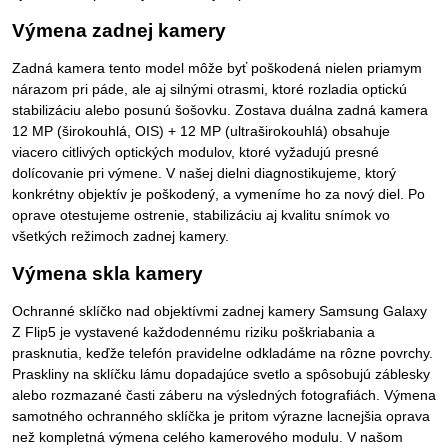
Výmena zadnej kamery
Zadná kamera tento model môže byť poškodená nielen priamym
nárazom pri páde, ale aj silnými otrasmi, ktoré rozladia optickú
stabilizáciu alebo posunú šošovku. Zostava duálna zadná kamera
12 MP (širokouhlá, OIS) + 12 MP (ultraširokouhlá) obsahuje
viacero citlivých optických modulov, ktoré vyžadujú presné
dolícovanie pri výmene. V našej dielni diagnostikujeme, ktorý
konkrétny objektív je poškodený, a vymeníme ho za nový diel. Po
oprave otestujeme ostrenie, stabilizáciu aj kvalitu snímok vo
všetkých režimoch zadnej kamery.
Výmena skla kamery
Ochranné sklíčko nad objektívmi zadnej kamery Samsung Galaxy
Z Flip5 je vystavené každodennému riziku poškriabania a
prasknutia, keďže telefón pravidelne odkladáme na rôzne povrchy.
Praskliny na sklíčku lámu dopadajúce svetlo a spôsobujú záblesky
alebo rozmazané časti záberu na výsledných fotografiách. Výmena
samotného ochranného sklíčka je pritom výrazne lacnejšia oprava
než kompletná výmena celého kamerového modulu. V našom