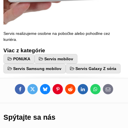
Servis realizujeme osobne na pobočke alebo pohodlne cez
kuriéra.
Viac z kategórie
PONUKA
Servis mobilov
Servis Samsung mobilov
Servis Galaxy Z séria
Facebook
Twitter
Bluesky
Pinterest
Reddit
LinkedIn
WhatsApp
E-
mail
Spýtajte sa nás