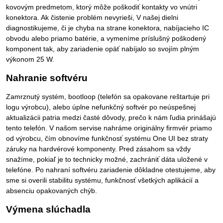
kovovým predmetom, ktorý môže poškodiť kontakty vo vnútri
konektora. Ak čistenie problém nevyrieši, V našej dielni
diagnostikujeme, či je chyba na strane konektora, nabíjacieho IC
obvodu alebo priamo batérie, a vymeníme príslušný poškodený
komponent tak, aby zariadenie opäť nabíjalo so svojím plným
výkonom 25 W.
Nahranie softvéru
Zamrznutý systém, bootloop (telefón sa opakovane reštartuje pri
logu výrobcu), alebo úplne nefunkčný softvér po neúspešnej
aktualizácii patria medzi časté dôvody, prečo k nám ľudia prinášajú
tento telefón. V našom servise nahráme originálny firmvér priamo
od výrobcu, čím obnovíme funkčnosť systému One UI bez straty
záruky na hardvérové komponenty. Pred zásahom sa vždy
snažíme, pokiaľ je to technicky možné, zachrániť dáta uložené v
telefóne. Po nahraní softvéru zariadenie dôkladne otestujeme, aby
sme si overili stabilitu systému, funkčnosť všetkých aplikácií a
absenciu opakovaných chýb.
Výmena slúchadla