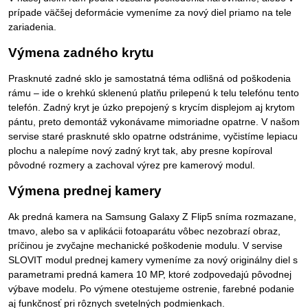
prípade väčšej deformácie vymeníme za nový diel priamo na tele
zariadenia.
Výmena zadného krytu
Prasknuté zadné sklo je samostatná téma odlišná od poškodenia
rámu – ide o krehkú sklenenú platňu prilepenú k telu telefónu tento
telefón. Zadný kryt je úzko prepojený s krycím displejom aj krytom
pántu, preto demontáž vykonávame mimoriadne opatrne. V našom
servise staré prasknuté sklo opatrne odstránime, vyčistíme lepiacu
plochu a nalepíme nový zadný kryt tak, aby presne kopíroval
pôvodné rozmery a zachoval výrez pre kamerový modul.
Výmena prednej kamery
Ak predná kamera na Samsung Galaxy Z Flip5 sníma rozmazane,
tmavo, alebo sa v aplikácii fotoaparátu vôbec nezobrazí obraz,
príčinou je zvyčajne mechanické poškodenie modulu. V servise
SLOVIT modul prednej kamery vymeníme za nový originálny diel s
parametrami predná kamera 10 MP, ktoré zodpovedajú pôvodnej
výbave modelu. Po výmene otestujeme ostrenie, farebné podanie
aj funkčnosť pri rôznych svetelných podmienkach.