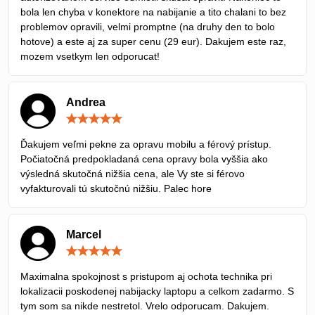
bola len chyba v konektore na nabijanie a tito chalani to bez
problemov opravili, velmi promptne (na druhy den to bolo
hotove) a este aj za super cenu (29 eur). Dakujem este raz,
mozem vsetkym len odporucat!
Andrea
Hodnotenie:
5
/
Ďakujem veľmi pekne za opravu mobilu a férový prístup.
5
Počiatočná predpokladaná cena opravy bola vyššia ako
výsledná skutočná nižšia cena, ale Vy ste si férovo
vyfakturovali tú skutočnú nižšiu. Palec hore
Marcel
Hodnotenie:
5
/
Maximalna spokojnost s pristupom aj ochota technika pri
5
lokalizacii poskodenej nabijacky laptopu a celkom zadarmo. S
tym som sa nikde nestretol. Vrelo odporucam. Dakujem.