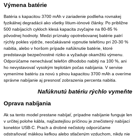
Výmena batérie
Batéria s kapacitou 3700 mAh v zariadenie podlieha rovnakej
fyzikálnej degradácii ako všetky lítium-iónové články. Po približne
500 nabíjacích cykloch klesá kapacita zvyčajne na 80-85 %
pôvodnej hodnoty. Medzi príznaky opotrebovanej batérie patrí
rýchly pokles výdrže, neočakávané vypnutie telefónu pri 20-30 %
nabitia, alebo v horšom prípade nafúknutie batérie, ktoré
predstavuje bezpečnostné riziko a vyžaduje okamžitú výmenu.
Odporúčame nenechávať telefón dlhodobo nabitý na 100 %, ani
ho nevystavovať vysokým teplotám počas nabíjania. V servise
vymeníme batériu za novú s plnou kapacitou 3700 mAh a overíme
správne nabíjanie aj presnosť zobrazenia percenta nabitia.
Nafúknutú batériu rýchlo vymeňte
Oprava nabíjania
Ak sa tento model prestane nabíjať, prípadne nabíjanie funguje len
v určitej polohe kábla, najčastejšou príčinou je znečistený nabíjací
konektor USB-C. Prach a drobné nečistoty odporúčame
odstraňovať mäkkou kefkou alebo stlačeným vzduchom, nikdy nie