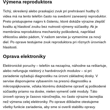
Výmena reproduktora
Tichý, skreslený alebo praskajúci zvuk pri prehrávaní hudby či
videa má na tento telefón často na svedomí zanesený reproduktor.
Preto pristupujeme najprv k čisteniu, ktoré dokáže výrazne zlepšiť
kvalitu aj hlasitosť zvuku bez nutnosti výmeny súčiastky. Ak je
membrána reproduktora mechanicky poškodená, napríklad
vlhkosťou alebo pádom, V našom servise ju vymeníme za nový
diel. Po oprave testujeme zvuk reproduktora pri rôznych úrovniach
hlasitosti.
Oprava elektroniky
Elektronické poruchy – telefón sa nezapína, náhodne sa reštartuje,
alebo nefunguje niektorý z hardvérových modulov – si pri
zariadenie vyžadujú diagnostiku na úrovni základnej dosky. V
servise disponujeme vybavením na presnú diagnostiku a
mikrospájkovanie, vďaka ktorému dokážeme opraviť aj poškodené
súčiastky priamo na doske, nielen vymeniť celé moduly. Táto
úroveň opravy je časovo náročnejšia, no často výrazne lacnejšia
než výmena celej elektroniky. Po oprave dôkladne otestujeme
všetky funkcie zariadenia, aby sme si overili stabilitu opravy.