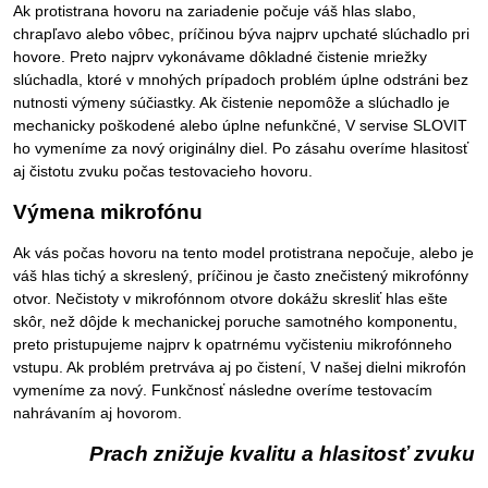
Ak protistrana hovoru na zariadenie počuje váš hlas slabo,
chrapľavo alebo vôbec, príčinou býva najprv upchaté slúchadlo pri
hovore. Preto najprv vykonávame dôkladné čistenie mriežky
slúchadla, ktoré v mnohých prípadoch problém úplne odstráni bez
nutnosti výmeny súčiastky. Ak čistenie nepomôže a slúchadlo je
mechanicky poškodené alebo úplne nefunkčné, V servise SLOVIT
ho vymeníme za nový originálny diel. Po zásahu overíme hlasitosť
aj čistotu zvuku počas testovacieho hovoru.
Výmena mikrofónu
Ak vás počas hovoru na tento model protistrana nepočuje, alebo je
váš hlas tichý a skreslený, príčinou je často znečistený mikrofónny
otvor. Nečistoty v mikrofónnom otvore dokážu skresliť hlas ešte
skôr, než dôjde k mechanickej poruche samotného komponentu,
preto pristupujeme najprv k opatrnému vyčisteniu mikrofónneho
vstupu. Ak problém pretrváva aj po čistení, V našej dielni mikrofón
vymeníme za nový. Funkčnosť následne overíme testovacím
nahrávaním aj hovorom.
Prach znižuje kvalitu a hlasitosť zvuku