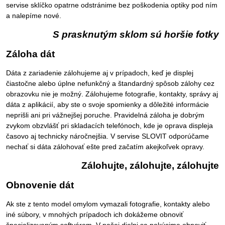
servise sklíčko opatrne odstránime bez poškodenia optiky pod ním
a nalepíme nové.
S prasknutým sklom sú horšie fotky
Záloha dát
Dáta z zariadenie zálohujeme aj v prípadoch, keď je displej
čiastočne alebo úplne nefunkčný a štandardný spôsob zálohy cez
obrazovku nie je možný. Zálohujeme fotografie, kontakty, správy aj
dáta z aplikácií, aby ste o svoje spomienky a dôležité informácie
neprišli ani pri vážnejšej poruche. Pravidelná záloha je dobrým
zvykom obzvlášť pri skladacích telefónoch, kde je oprava displeja
časovo aj technicky náročnejšia. V servise SLOVIT odporúčame
nechať si dáta zálohovať ešte pred začatím akejkoľvek opravy.
Zálohujte, zálohujte, zálohujte
Obnovenie dát
Ak ste z tento model omylom vymazali fotografie, kontakty alebo
iné súbory, v mnohých prípadoch ich dokážeme obnoviť