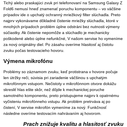
Tichý alebo praskajúci zvuk pri telefonovaní na Samsung Galaxy Z
Fold6 nemusí hneď znamenať poruchu komponentu – vo väčšine
prípadov ide o upchatý ochranný mriežkový filter slúchadla. Preto
najprv vykonávame dôkladné čistenie mriežky slúchadla, ktoré v
mnohých prípadoch problém úplne odstráni bez nutnosti výmeny
súčiastky. Ak čistenie nepomôže a slúchadlo je mechanicky
poškodené alebo úplne nefunkčné, V našom servise ho vymeníme
za nový originálny diel. Po zásahu overíme hlasitosť aj čistotu
zvuku počas testovacieho hovoru.
Výmena mikrofónu
Problémy so záznamom zvuku, keď protistrana v hovore počuje
len útržky reči, súvisia pri zariadenie väčšinou s upchatým
mikrofónnym vstupom. Nečistoty v mikrofónnom otvore dokážu
skresliť hlas ešte skôr, než dôjde k mechanickej poruche
samotného komponentu, preto pristupujeme najprv k opatrnému
vyčisteniu mikrofónneho vstupu. Ak problém pretrváva aj po
čistení, V servise mikrofón vymeníme za nový. Funkčnosť
následne overíme testovacím nahrávaním aj hovorom.
Prach znižuje kvalitu a hlasitosť zvuku