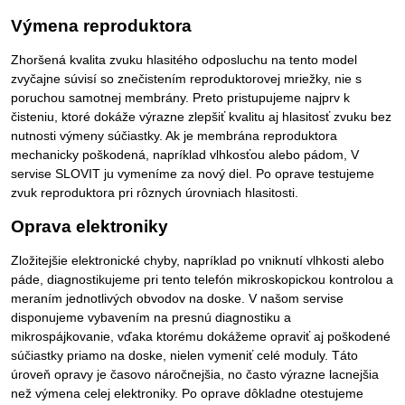
Výmena reproduktora
Zhoršená kvalita zvuku hlasitého odposluchu na tento model
zvyčajne súvisí so znečistením reproduktorovej mriežky, nie s
poruchou samotnej membrány. Preto pristupujeme najprv k
čisteniu, ktoré dokáže výrazne zlepšiť kvalitu aj hlasitosť zvuku bez
nutnosti výmeny súčiastky. Ak je membrána reproduktora
mechanicky poškodená, napríklad vlhkosťou alebo pádom, V
servise SLOVIT ju vymeníme za nový diel. Po oprave testujeme
zvuk reproduktora pri rôznych úrovniach hlasitosti.
Oprava elektroniky
Zložitejšie elektronické chyby, napríklad po vniknutí vlhkosti alebo
páde, diagnostikujeme pri tento telefón mikroskopickou kontrolou a
meraním jednotlivých obvodov na doske. V našom servise
disponujeme vybavením na presnú diagnostiku a
mikrospájkovanie, vďaka ktorému dokážeme opraviť aj poškodené
súčiastky priamo na doske, nielen vymeniť celé moduly. Táto
úroveň opravy je časovo náročnejšia, no často výrazne lacnejšia
než výmena celej elektroniky. Po oprave dôkladne otestujeme