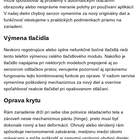
môže spôsobovať aj problémy s automatickým otáčaním
obrazovky alebo nesprávne meranie polohy pri používaní aplikácií.
V našej dielni chybný senzor vymeníme za nový originálny diel a
funkčnosť otestujeme v praktických podmienkach priamo na
zariadení.
Výmena tlačidla
Neskoro registrujúce alebo úplne nefunkčné bočné tlačidlá rieši
tento telefón výmenou celého tlačidlového modulu. Nakoľko je
tlačidlo napájania pri niektorých modeloch prepojené aj so
senzorom odtlačkov prstov, venujeme pozornosť aj správnemu
fungovaniu tejto kombinovanej funkcie po oprave. V našom servise
vymeníme poškodený mechanizmus za nový diel a overíme
spoľahlivosť reakcie tlačidiel pri opakovanom stláčaní.
Oprava krytu
Rám zariadenie drží pri sebe obe polovice skladacieho tela a
zároveň nesie mechanizmus pántu (hinge), preto musí byť
dokonale rovný a bez deformácií. Ohnutý alebo skrútený rám
spôsobuje nerovnomerné zatváranie, medzeru medzi obomi
polovicami a môže poškodiť aj samotný vnútorný ohybný displej.