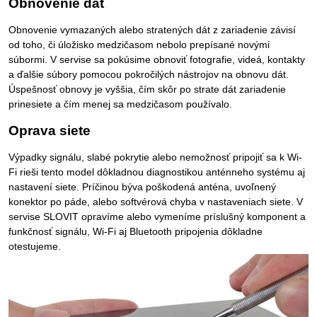
Obnovenie dát
Obnovenie vymazaných alebo stratených dát z zariadenie závisí
od toho, či úložisko medzičasom nebolo prepísané novými
súbormi. V servise sa pokúsime obnoviť fotografie, videá, kontakty
a ďalšie súbory pomocou pokročilých nástrojov na obnovu dát.
Úspešnosť obnovy je vyššia, čím skôr po strate dát zariadenie
prinesiete a čím menej sa medzičasom používalo.
Oprava siete
Výpadky signálu, slabé pokrytie alebo nemožnosť pripojiť sa k Wi-
Fi rieši tento model dôkladnou diagnostikou anténneho systému aj
nastavení siete. Príčinou býva poškodená anténa, uvoľnený
konektor po páde, alebo softvérová chyba v nastaveniach siete. V
servise SLOVIT opravíme alebo vymeníme príslušný komponent a
funkčnosť signálu, Wi-Fi aj Bluetooth pripojenia dôkladne
otestujeme.