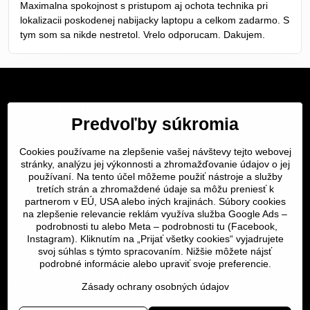
Maximalna spokojnost s pristupom aj ochota technika pri
5
lokalizacii poskodenej nabijacky laptopu a celkom zadarmo. S
tym som sa nikde nestretol. Vrelo odporucam. Dakujem.
Servis Bratislava
Predvoľby súkromia
Servis Žilina
Cookies používame na zlepšenie vašej návštevy tejto webovej
stránky, analýzu jej výkonnosti a zhromažďovanie údajov o jej
Servis Košice
používaní. Na tento účel môžeme použiť nástroje a služby
tretích strán a zhromaždené údaje sa môžu preniesť k
Dôležité odkazy
partnerom v EÚ, USA alebo iných krajinách. Súbory cookies
na zlepšenie relevancie reklám využíva služba Google Ads –
podrobnosti tu
alebo Meta –
podrobnosti tu
(Facebook,
SERVIS KURIÉROM
Instagram). Kliknutím na „Prijať všetky cookies“ vyjadrujete
svoj súhlas s týmto spracovaním. Nižšie môžete nájsť
podrobné informácie alebo upraviť svoje preferencie.
Servis a oprava | slovit.sk
Zásady ochrany osobných údajov