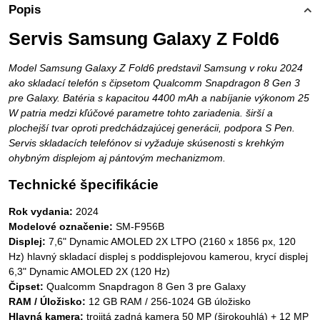
Popis
Servis Samsung Galaxy Z Fold6
Model Samsung Galaxy Z Fold6 predstavil Samsung v roku 2024
ako skladací telefón s čipsetom Qualcomm Snapdragon 8 Gen 3
pre Galaxy. Batéria s kapacitou 4400 mAh a nabíjanie výkonom 25
W patria medzi kľúčové parametre tohto zariadenia. širší a
plochejší tvar oproti predchádzajúcej generácii, podpora S Pen.
Servis skladacích telefónov si vyžaduje skúsenosti s krehkým
ohybným displejom aj pántovým mechanizmom.
Technické špecifikácie
Rok vydania:
2024
Modelové označenie:
SM-F956B
Displej:
7,6" Dynamic AMOLED 2X LTPO (2160 x 1856 px, 120
Hz) hlavný skladací displej s poddisplejovou kamerou, krycí displej
6,3" Dynamic AMOLED 2X (120 Hz)
Čipset:
Qualcomm Snapdragon 8 Gen 3 pre Galaxy
RAM / Úložisko:
12 GB RAM / 256-1024 GB úložisko
Hlavná kamera:
trojitá zadná kamera 50 MP (širokouhlá) + 12 MP