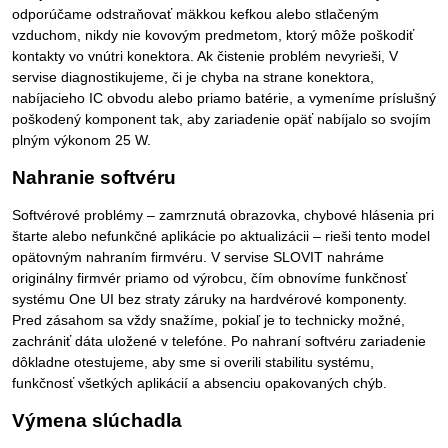
odporúčame odstraňovať mäkkou kefkou alebo stlačeným
vzduchom, nikdy nie kovovým predmetom, ktorý môže poškodiť
kontakty vo vnútri konektora. Ak čistenie problém nevyrieši, V
servise diagnostikujeme, či je chyba na strane konektora,
nabíjacieho IC obvodu alebo priamo batérie, a vymeníme príslušný
poškodený komponent tak, aby zariadenie opäť nabíjalo so svojím
plným výkonom 25 W.
Nahranie softvéru
Softvérové problémy – zamrznutá obrazovka, chybové hlásenia pri
štarte alebo nefunkčné aplikácie po aktualizácii – rieši tento model
opätovným nahraním firmvéru. V servise SLOVIT nahráme
originálny firmvér priamo od výrobcu, čím obnovíme funkčnosť
systému One UI bez straty záruky na hardvérové komponenty.
Pred zásahom sa vždy snažíme, pokiaľ je to technicky možné,
zachrániť dáta uložené v telefóne. Po nahraní softvéru zariadenie
dôkladne otestujeme, aby sme si overili stabilitu systému,
funkčnosť všetkých aplikácií a absenciu opakovaných chýb.
Výmena slúchadla