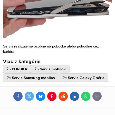
Servis realizujeme osobne na pobočke alebo pohodlne cez
kuriéra.
Viac z kategórie
PONUKA
Servis mobilov
Servis Samsung mobilov
Servis Galaxy Z séria
Facebook
Twitter
Bluesky
Pinterest
Reddit
LinkedIn
WhatsApp
E-
mail