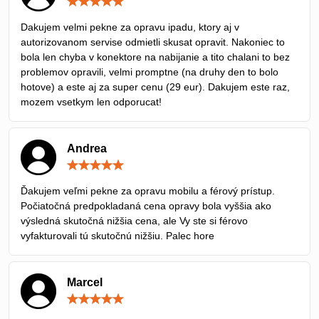
Hodnotenie:
5
/
Dakujem velmi pekne za opravu ipadu, ktory aj v
5
autorizovanom servise odmietli skusat opravit. Nakoniec to
bola len chyba v konektore na nabijanie a tito chalani to bez
problemov opravili, velmi promptne (na druhy den to bolo
hotove) a este aj za super cenu (29 eur). Dakujem este raz,
mozem vsetkym len odporucat!
Andrea
Hodnotenie:
5
/
Ďakujem veľmi pekne za opravu mobilu a férový prístup.
5
Počiatočná predpokladaná cena opravy bola vyššia ako
výsledná skutočná nižšia cena, ale Vy ste si férovo
vyfakturovali tú skutočnú nižšiu. Palec hore
Marcel
Hodnotenie:
5
/