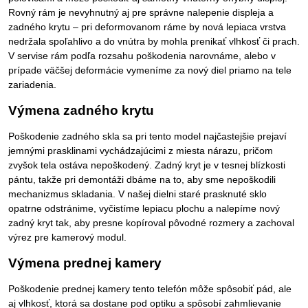
Rovný rám je nevyhnutný aj pre správne nalepenie displeja a
zadného krytu – pri deformovanom ráme by nová lepiaca vrstva
nedržala spoľahlivo a do vnútra by mohla prenikať vlhkosť či prach.
V servise rám podľa rozsahu poškodenia narovnáme, alebo v
prípade väčšej deformácie vymeníme za nový diel priamo na tele
zariadenia.
Výmena zadného krytu
Poškodenie zadného skla sa pri tento model najčastejšie prejaví
jemnými prasklinami vychádzajúcimi z miesta nárazu, pričom
zvyšok tela ostáva nepoškodený. Zadný kryt je v tesnej blízkosti
pántu, takže pri demontáži dbáme na to, aby sme nepoškodili
mechanizmus skladania. V našej dielni staré prasknuté sklo
opatrne odstránime, vyčistíme lepiacu plochu a nalepíme nový
zadný kryt tak, aby presne kopíroval pôvodné rozmery a zachoval
výrez pre kamerový modul.
Výmena prednej kamery
Poškodenie prednej kamery tento telefón môže spôsobiť pád, ale
aj vlhkosť, ktorá sa dostane pod optiku a spôsobí zahmlievanie