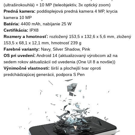
(ultraširokouhlá) + 10 MP (teleobjektív, 3x optický zoom)
Predná kamera:
poddisplejová predná kamera 4 MP, krycia
kamera 10 MP
Batéria:
4400 mAh, nabíjanie 25 W
Certifikácia:
IPX8
Rozmery a hmotnosť:
rozložený 153,5 x 132,6 x 5,6 mm, zložený
153,5 x 68,1 x 12,1 mm, hmotnosť 239 g
Farebné varianty:
Navy, Silver Shadow, Pink
OS pri uvedení:
Android 14 (aktualizovaný výrobcom až na
sedem rokov aktualizácií od uvedenia (One UI 8 a novšie))
Výnimočné vlastnosti:
širší a plochejší tvar oproti
predchádzajúcej generácii, podpora S Pen