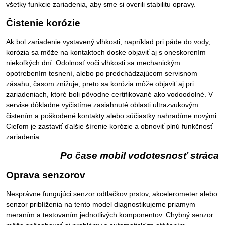
všetky funkcie zariadenia, aby sme si overili stabilitu opravy.
Čistenie korózie
Ak bol zariadenie vystavený vlhkosti, napríklad pri páde do vody,
korózia sa môže na kontaktoch doske objaviť aj s oneskorením
niekoľkých dní. Odolnosť voči vlhkosti sa mechanickým
opotrebením tesnení, alebo po predchádzajúcom servisnom
zásahu, časom znižuje, preto sa korózia môže objaviť aj pri
zariadeniach, ktoré boli pôvodne certifikované ako vodoodolné. V
servise dôkladne vyčistíme zasiahnuté oblasti ultrazvukovým
čistením a poškodené kontakty alebo súčiastky nahradíme novými.
Cieľom je zastaviť ďalšie šírenie korózie a obnoviť plnú funkčnosť
zariadenia.
Po čase mobil vodotesnosť stráca
Oprava senzorov
Nesprávne fungujúci senzor odtlačkov prstov, akcelerometer alebo
senzor priblíženia na tento model diagnostikujeme priamym
meraním a testovaním jednotlivých komponentov. Chybný senzor