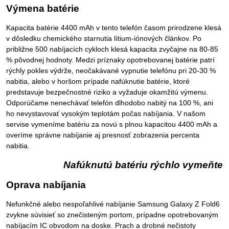
Výmena batérie
Kapacita batérie 4400 mAh v tento telefón časom prirodzene klesá
v dôsledku chemického starnutia lítium-iónových článkov. Po
približne 500 nabíjacích cykloch klesá kapacita zvyčajne na 80-85
% pôvodnej hodnoty. Medzi príznaky opotrebovanej batérie patrí
rýchly pokles výdrže, neočakávané vypnutie telefónu pri 20-30 %
nabitia, alebo v horšom prípade nafúknutie batérie, ktoré
predstavuje bezpečnostné riziko a vyžaduje okamžitú výmenu.
Odporúčame nenechávať telefón dlhodobo nabitý na 100 %, ani
ho nevystavovať vysokým teplotám počas nabíjania. V našom
servise vymeníme batériu za novú s plnou kapacitou 4400 mAh a
overíme správne nabíjanie aj presnosť zobrazenia percenta
nabitia.
Nafúknutú batériu rýchlo vymeňte
Oprava nabíjania
Nefunkčné alebo nespoľahlivé nabíjanie Samsung Galaxy Z Fold6
zvykne súvisieť so znečisteným portom, prípadne opotrebovaným
nabíjacím IC obvodom na doske. Prach a drobné nečistoty