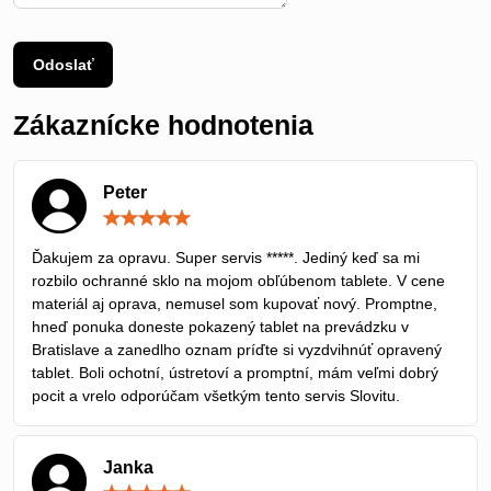
Odoslať
Zákaznícke hodnotenia
Peter
Hodnotenie:
5
/
Ďakujem za opravu. Super servis *****. Jediný keď sa mi
5
rozbilo ochranné sklo na mojom obľúbenom tablete. V cene
materiál aj oprava, nemusel som kupovať nový. Promptne,
hneď ponuka doneste pokazený tablet na prevádzku v
Bratislave a zanedlho oznam príďte si vyzdvihnúť opravený
tablet. Boli ochotní, ústretoví a promptní, mám veľmi dobrý
pocit a vrelo odporúčam všetkým tento servis Slovitu.
Janka