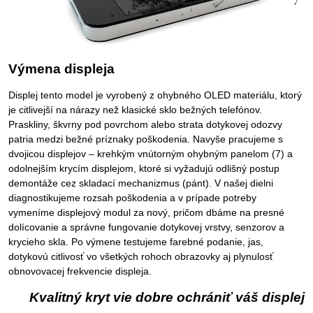
Výmena displeja
Displej tento model je vyrobený z ohybného OLED materiálu, ktorý
je citlivejší na nárazy než klasické sklo bežných telefónov.
Praskliny, škvrny pod povrchom alebo strata dotykovej odozvy
patria medzi bežné príznaky poškodenia. Navyše pracujeme s
dvojicou displejov – krehkým vnútorným ohybným panelom (7) a
odolnejším krycím displejom, ktoré si vyžadujú odlišný postup
demontáže cez skladací mechanizmus (pánt). V našej dielni
diagnostikujeme rozsah poškodenia a v prípade potreby
vymeníme displejový modul za nový, pričom dbáme na presné
dolícovanie a správne fungovanie dotykovej vrstvy, senzorov a
krycieho skla. Po výmene testujeme farebné podanie, jas,
dotykovú citlivosť vo všetkých rohoch obrazovky aj plynulosť
obnovovacej frekvencie displeja.
Kvalitný kryt vie dobre ochrániť váš displej