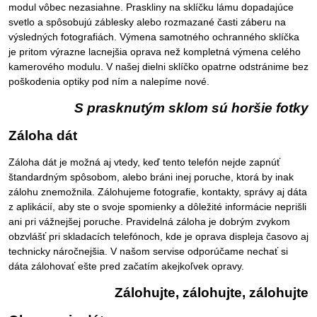
modul vôbec nezasiahne. Praskliny na sklíčku lámu dopadajúce
svetlo a spôsobujú záblesky alebo rozmazané časti záberu na
výsledných fotografiách. Výmena samotného ochranného sklíčka
je pritom výrazne lacnejšia oprava než kompletná výmena celého
kamerového modulu. V našej dielni sklíčko opatrne odstránime bez
poškodenia optiky pod ním a nalepíme nové.
S prasknutým sklom sú horšie fotky
Záloha dát
Záloha dát je možná aj vtedy, keď tento telefón nejde zapnúť
štandardným spôsobom, alebo bráni inej poruche, ktorá by inak
zálohu znemožnila. Zálohujeme fotografie, kontakty, správy aj dáta
z aplikácií, aby ste o svoje spomienky a dôležité informácie neprišli
ani pri vážnejšej poruche. Pravidelná záloha je dobrým zvykom
obzvlášť pri skladacích telefónoch, kde je oprava displeja časovo aj
technicky náročnejšia. V našom servise odporúčame nechať si
dáta zálohovať ešte pred začatím akejkoľvek opravy.
Zálohujte, zálohujte, zálohujte