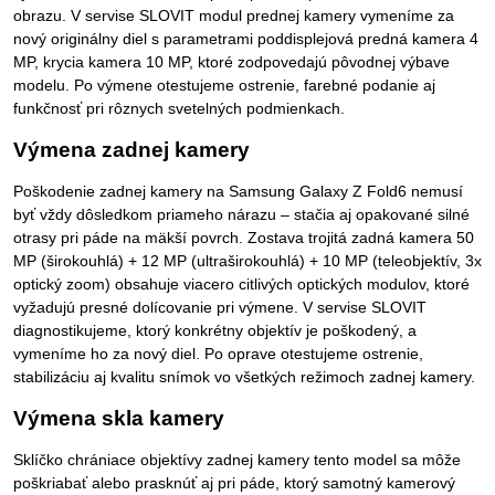
obrazu. V servise SLOVIT modul prednej kamery vymeníme za
nový originálny diel s parametrami poddisplejová predná kamera 4
MP, krycia kamera 10 MP, ktoré zodpovedajú pôvodnej výbave
modelu. Po výmene otestujeme ostrenie, farebné podanie aj
funkčnosť pri rôznych svetelných podmienkach.
Výmena zadnej kamery
Poškodenie zadnej kamery na Samsung Galaxy Z Fold6 nemusí
byť vždy dôsledkom priameho nárazu – stačia aj opakované silné
otrasy pri páde na mäkší povrch. Zostava trojitá zadná kamera 50
MP (širokouhlá) + 12 MP (ultraširokouhlá) + 10 MP (teleobjektív, 3x
optický zoom) obsahuje viacero citlivých optických modulov, ktoré
vyžadujú presné dolícovanie pri výmene. V servise SLOVIT
diagnostikujeme, ktorý konkrétny objektív je poškodený, a
vymeníme ho za nový diel. Po oprave otestujeme ostrenie,
stabilizáciu aj kvalitu snímok vo všetkých režimoch zadnej kamery.
Výmena skla kamery
Sklíčko chrániace objektívy zadnej kamery tento model sa môže
poškriabať alebo prasknúť aj pri páde, ktorý samotný kamerový