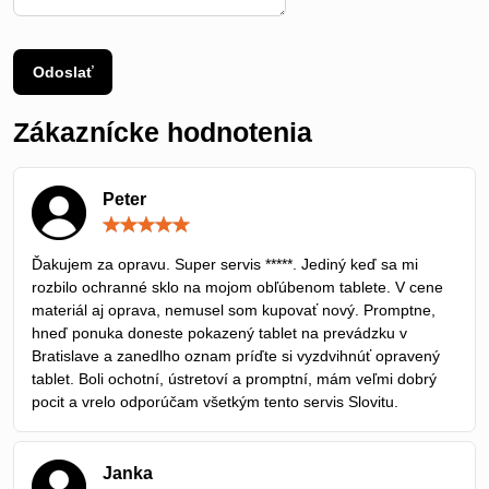
Odoslať
Zákaznícke hodnotenia
Peter
Hodnotenie:
5
/
Ďakujem za opravu. Super servis *****. Jediný keď sa mi
5
rozbilo ochranné sklo na mojom obľúbenom tablete. V cene
materiál aj oprava, nemusel som kupovať nový. Promptne,
hneď ponuka doneste pokazený tablet na prevádzku v
Bratislave a zanedlho oznam príďte si vyzdvihnúť opravený
tablet. Boli ochotní, ústretoví a promptní, mám veľmi dobrý
pocit a vrelo odporúčam všetkým tento servis Slovitu.
Janka