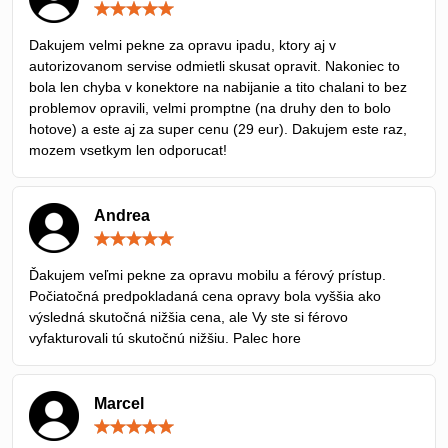
Hodnotenie:
5
/
Dakujem velmi pekne za opravu ipadu, ktory aj v
5
autorizovanom servise odmietli skusat opravit. Nakoniec to
bola len chyba v konektore na nabijanie a tito chalani to bez
problemov opravili, velmi promptne (na druhy den to bolo
hotove) a este aj za super cenu (29 eur). Dakujem este raz,
mozem vsetkym len odporucat!
Andrea
Hodnotenie:
5
/
Ďakujem veľmi pekne za opravu mobilu a férový prístup.
5
Počiatočná predpokladaná cena opravy bola vyššia ako
výsledná skutočná nižšia cena, ale Vy ste si férovo
vyfakturovali tú skutočnú nižšiu. Palec hore
Marcel
Hodnotenie:
5