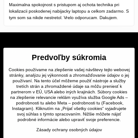
/
Maximalna spokojnost s pristupom aj ochota technika pri
5
lokalizacii poskodenej nabijacky laptopu a celkom zadarmo. S
tym som sa nikde nestretol. Vrelo odporucam. Dakujem.
Servis Bratislava
Predvoľby súkromia
Servis Žilina
Cookies používame na zlepšenie vašej návštevy tejto webovej
Servis Košice
stránky, analýzu jej výkonnosti a zhromažďovanie údajov o jej
používaní. Na tento účel môžeme použiť nástroje a služby
tretích strán a zhromaždené údaje sa môžu preniesť k
Dôležité odkazy
partnerom v EÚ, USA alebo iných krajinách. Súbory cookies
na zlepšenie relevancie reklám využíva služba Google Ads –
podrobnosti tu
alebo Meta –
podrobnosti tu
(Facebook,
SERVIS KURIÉROM
Instagram). Kliknutím na „Prijať všetky cookies“ vyjadrujete
svoj súhlas s týmto spracovaním. Nižšie môžete nájsť
podrobné informácie alebo upraviť svoje preferencie.
Servis a oprava | slovit.sk
Zásady ochrany osobných údajov