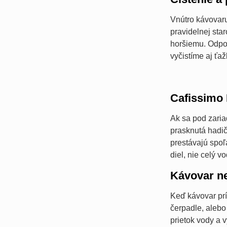
Vnútro kávovar
pravidelnej sta
horšiemu. Odpor
vyčistíme aj ťa
Cafissimo 
Ak sa pod zaria
prasknutá hadič
prestávajú spo
diel, nie celý v
Kávovar n
Keď kávovar prí
čerpadle, alebo
prietok vody a 