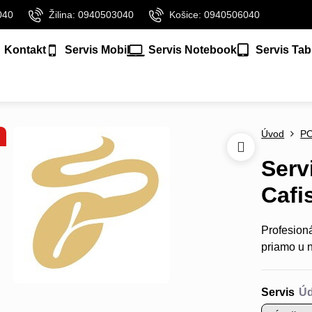
040
Žilina: 0940503040
Košice: 0940506040
Kontakt
Servis Mobil
Servis Notebook
Servis Tab
Úvod
P
Serv
Cafi
Profesioná
priamo u 
Servis