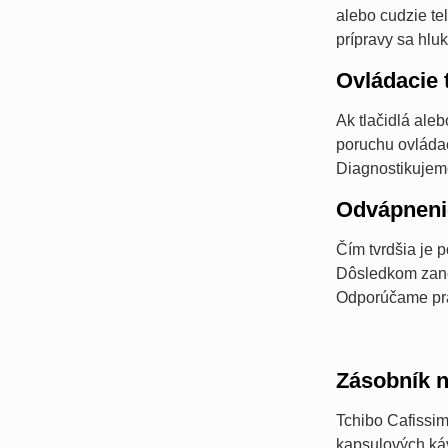
alebo cudzie te
prípravy sa hlu
Ovládacie 
Ak tlačidlá ale
poruchu ovládac
Diagnostikujeme
Odvápneni
Čím tvrdšia je 
Dôsledkom zaned
Odporúčame pra
Zásobník n
Tchibo Cafissim
kapsulových káv