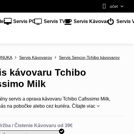
účet
let
Servis PC
Servis TV
Servis Kávovar
Servis 
ONUKA
Servis Kávovarov
Servis Sencor-Tchibo kávovarov
is kávovaru Tchibo
ssimo Milk
lny servis a oprava kávovaru Tchibo Cafissimo Milk,
nás na pobočke alebo cez kuriéra.
Čítajte viac