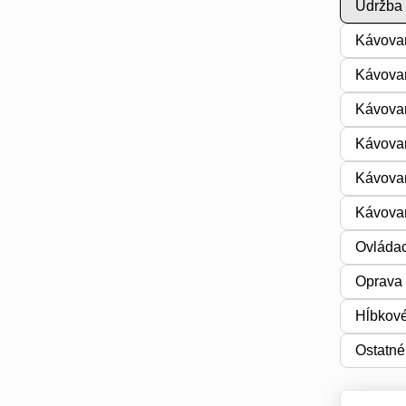
Údržba 
Kávovar
Kávovar
Kávovar
Kávovar
Kávovar
Kávovar
Ovládac
Oprava 
Hĺbkové
Ostatné