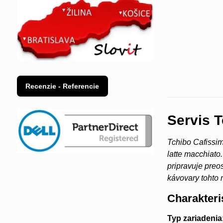
Recenzie - Referencie
Servis T
Tchibo Cafissim
latte macchiato
pripravuje preo
kávovary tohto 
Charakteri
Typ zariadenia