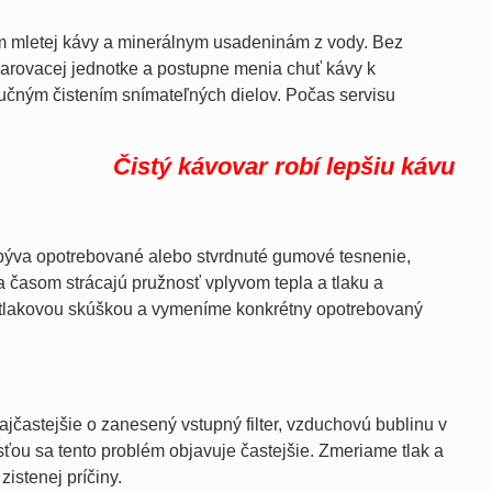
m mletej kávy a minerálnym usadeninám z vody. Bez
 sparovacej jednotke a postupne menia chuť kávy k
učným čistením snímateľných dielov. Počas servisu
Čistý kávovar robí lepšiu kávu
u býva opotrebované alebo stvrdnuté gumové tesnenie,
 časom strácajú pružnosť vplyvom tepla a tlaku a
u tlakovou skúškou a vymeníme konkrétny opotrebovaný
jčastejšie o zanesený vstupný filter, vzduchovú bublinu v
sťou sa tento problém objavuje častejšie. Zmeriame tlak a
istenej príčiny.