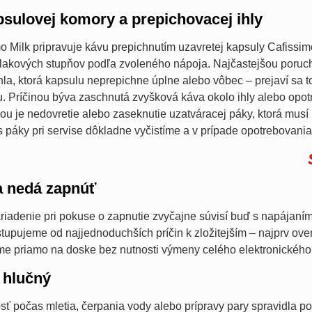
sulovej komory a prepichovacej ihly
o Milk pripravuje kávu prepichnutím uzavretej kapsuly Cafissim
tlakových stupňov podľa zvoleného nápoja. Najčastejšou poruch
hla, ktorá kapsulu neprepichne úplne alebo vôbec – prejaví sa
. Príčinou býva zaschnutá zvyšková káva okolo ihly alebo opo
ou je nedovretie alebo zaseknutie uzatváracej páky, ktorá musí 
páky pri servise dôkladne vyčistíme a v prípade opotrebovani
a nedá zapnúť
iadenie pri pokuse o zapnutie zvyčajne súvisí buď s napájaním 
stupujeme od najjednoduchších príčin k zložitejším – najprv o
me priamo na doske bez nutnosti výmeny celého elektronického
 hlučný
ť počas mletia, čerpania vody alebo prípravy pary spravidla p