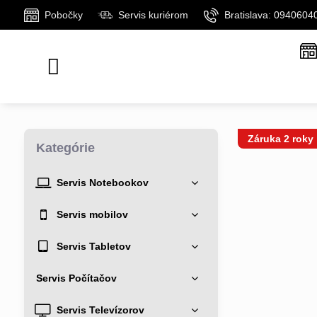
Pobočky
Servis kuriérom
Bratislava: 0940604
Záruka 2 roky
Kategórie
Servis Notebookov
Servis mobilov
Servis Tabletov
Servis Počítačov
Servis Televízorov