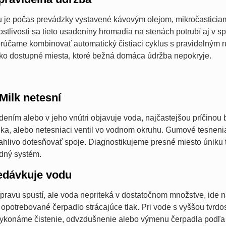
u je počas prevádzky vystavené kávovým olejom, mikročasticia
rostlivosti sa tieto usadeniny hromadia na stenách potrubí aj v
účame kombinovať automatický čistiaci cyklus s pravidelným r
žko dostupné miesta, ktoré bežná domáca údržba nepokryje.
Milk netesní
dením alebo v jeho vnútri objavuje voda, najčastejšou príčino
ka, alebo netesniaci ventil vo vodnom okruhu. Gumové tesnenia
ľahlivo dotesňovať spoje. Diagnostikujeme presné miesto únik
odný systém.
edávkuje vodu
pravu spustí, ale voda nepriteká v dostatočnom množstve, ide na
 opotrebované čerpadlo strácajúce tlak. Pri vode s vyššou tvrdo
vykonáme čistenie, odvzdušnenie alebo výmenu čerpadla podľa z