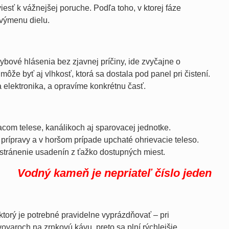
sť k vážnejšej poruche. Podľa toho, v ktorej fáze
 výmenu dielu.
ybové hlásenia bez zjavnej príčiny, ide zvyčajne o
že byť aj vlhkosť, ktorá sa dostala pod panel pri čistení.
 elektronika, a opravíme konkrétnu časť.
com telese, kanálikoch aj sparovacej jednotke.
rípravy a v horšom prípade upchaté ohrievacie teleso.
tránenie usadenín z ťažko dostupných miest.
Vodný kameň je nepriateľ číslo jeden
torý je potrebné pravidelne vyprázdňovať – pri
ovaroch na zrnkovú kávu, preto sa plní rýchlejšie.