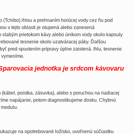
o (Tchibo) ihlou a prehnaním horúcej vody cez ňu pod
ou v tejto oblasti je otupená alebo zanesená
 to slabým prietokom kávy alebo únikom vody okolo kapsuly
trebované tesnenie okolo uzatváracej páky. Ďalšou
byť pred spustením prípravy úplne zaistená. Ihlu, tesnenie
a vymeníme.
Sparovacia jednotka je srdcom kávovaru
(kábel, poistka, zásuvka), alebo s poruchou na riadiacej
veríme napájanie, potom diagnostikujeme dosku. Chybnú
 modulu.
oukazuje na opotrebované ložisko, uvoľnenú súčiastku