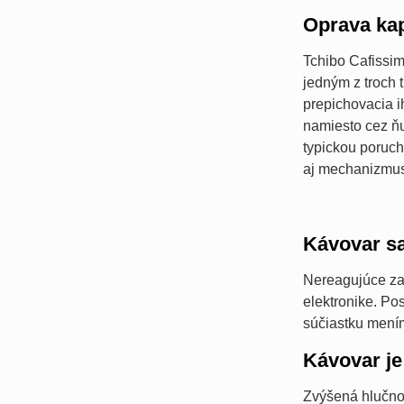
Oprava kap
Tchibo Cafissim
jedným z troch 
prepichovacia i
namiesto cez ňu
typickou poruch
aj mechanizmus 
Kávovar s
Nereagujúce zar
elektronike. Po
súčiastku mení
Kávovar je
Zvýšená hlučnos