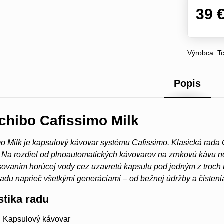
39 
Výrobca:
T
Popis
chibo Cafissimo Milk
o Milk je kapsulový kávovar systému Cafissimo. Klasická rada 
. Na rozdiel od plnoautomatických kávovarov na zrnkovú kávu 
sovaním horúcej vody cez uzavretú kapsulu pod jedným z troch
radu naprieč všetkými generáciami – od bežnej údržby a čistenia
stika radu
: Kapsulový kávovar