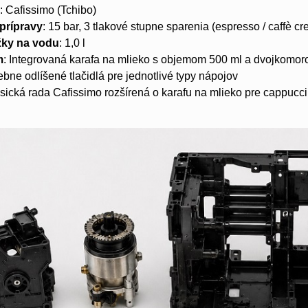
l
: Cafissimo (Tchibo)
prípravy
: 15 bar, 3 tlakové stupne sparenia (espresso / caffè cr
žky na vodu
: 1,0 l
m
: Integrovaná karafa na mlieko s objemom 500 ml a dvojkom
ebne odlíšené tlačidlá pre jednotlivé typy nápojov
asická rada Cafissimo rozšírená o karafu na mlieko pre cappucci