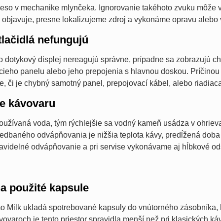
leso v mechanike mlynčeka. Ignorovanie takéhoto zvuku môže vie
k objavuje, presne lokalizujeme zdroj a vykonáme opravu alebo
tlačidlá nefungujú
bo dotykový displej nereagujú správne, prípadne sa zobrazujú ch
ieho panelu alebo jeho prepojenia s hlavnou doskou. Príčinou mô
, či je chybný samotný panel, prepojovací kábel, alebo riadiaca
e kávovaru
používaná voda, tým rýchlejšie sa vodný kameň usádza v ohrieva
baného odvápňovania je nižšia teplota kávy, predĺžená doba p
videlné odvápňovanie a pri servise vykonávame aj hĺbkové ods
a použité kapsule
o Milk ukladá spotrebované kapsuly do vnútorného zásobníka, k
ovaroch je tento priestor spravidla menší než pri klasických káv