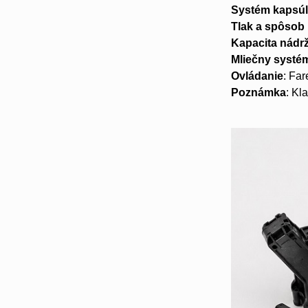
Systém kapsú
Tlak a spôsob 
Kapacita nádr
Mliečny systé
Ovládanie
: Far
Poznámka
: Kl