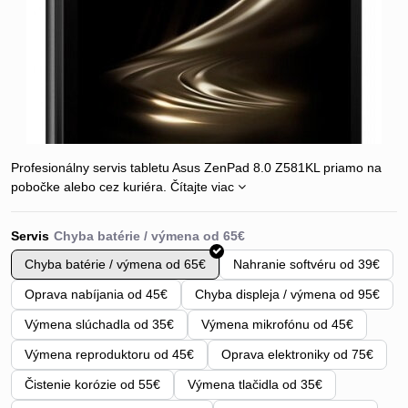
Profesionálny servis tabletu Asus ZenPad 8.0 Z581KL priamo na
pobočke alebo cez kuriéra.
Čítajte viac
Servis
Chyba batérie / výmena od 65€
Nahranie softvéru od 39€
Oprava nabíjania od 45€
Chyba displeja / výmena od 95€
Výmena slúchadla od 35€
Výmena mikrofónu od 45€
Výmena reproduktoru od 45€
Oprava elektroniky od 75€
Čistenie korózie od 55€
Výmena tlačidla od 35€