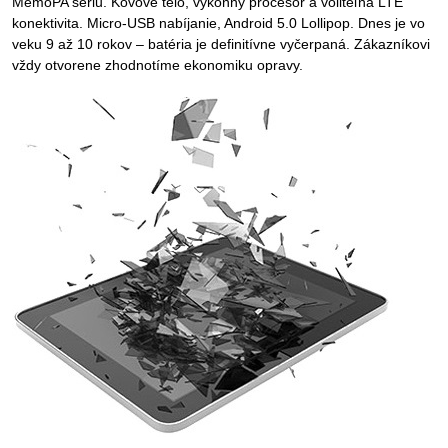
MemoPA sériu. Kovové telo, výkonný procesor a voliteľná LTE
konektivita. Micro-USB nabíjanie, Android 5.0 Lollipop. Dnes je vo
veku 9 až 10 rokov – batéria je definitívne vyčerpaná. Zákazníkovi
vždy otvorene zhodnotíme ekonomiku opravy.