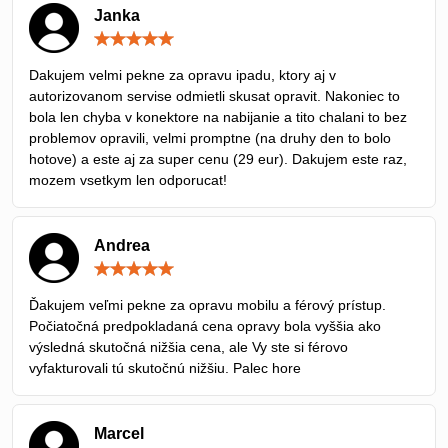
Janka
Hodnotenie:
5
/
Dakujem velmi pekne za opravu ipadu, ktory aj v
5
autorizovanom servise odmietli skusat opravit. Nakoniec to
bola len chyba v konektore na nabijanie a tito chalani to bez
problemov opravili, velmi promptne (na druhy den to bolo
hotove) a este aj za super cenu (29 eur). Dakujem este raz,
mozem vsetkym len odporucat!
Andrea
Hodnotenie:
5
/
Ďakujem veľmi pekne za opravu mobilu a férový prístup.
5
Počiatočná predpokladaná cena opravy bola vyššia ako
výsledná skutočná nižšia cena, ale Vy ste si férovo
vyfakturovali tú skutočnú nižšiu. Palec hore
Marcel