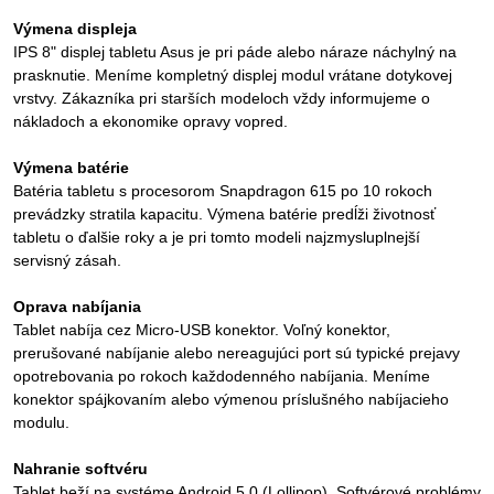
Výmena displeja
IPS 8" displej tabletu Asus je pri páde alebo náraze náchylný na
prasknutie. Meníme kompletný displej modul vrátane dotykovej
vrstvy. Zákazníka pri starších modeloch vždy informujeme o
nákladoch a ekonomike opravy vopred.
Výmena batérie
Batéria tabletu s procesorom Snapdragon 615 po 10 rokoch
prevádzky stratila kapacitu. Výmena batérie predĺži životnosť
tabletu o ďalšie roky a je pri tomto modeli najzmysluplnejší
servisný zásah.
Oprava nabíjania
Tablet nabíja cez Micro-USB konektor. Voľný konektor,
prerušované nabíjanie alebo nereagujúci port sú typické prejavy
opotrebovania po rokoch každodenného nabíjania. Meníme
konektor spájkovaním alebo výmenou príslušného nabíjacieho
modulu.
Nahranie softvéru
Tablet beží na systéme Android 5.0 (Lollipop). Softvérové problémy