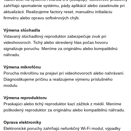
zahŕňajú spomalenie systému, pády aplikácií alebo zaseknutie pri
aktualizácii. Realizujeme factory reset, manuálnu inštaláciu
firmvéru alebo opravu softvérových chýb.
Výmena slúchadla
Vstavaný slúchadlový reproduktor zabezpečuje zvuk pri
videohovoroch. Tichý alebo skreslený hlas počas hovoru
signalizuje poruchu. Meníme za originálnu alebo kompatibilnú
náhradu.
Výmena mikrofónu
Porucha mikrofónu sa prejaví pri videohovoroch alebo nahrávaní.
Diagnostikujeme príčinu a realizujeme výmenu príslušného
modulu.
Výmena reproduktoru
Praskajúci alebo tichý reproduktor kazí zážitok z médií. Meníme
poškodený reproduktor za originálnu alebo kompatibilnú náhradu.
Oprava elektroniky
Elektronické poruchy zahŕňajú nefunkčný Wi-Fi modul, výpadky