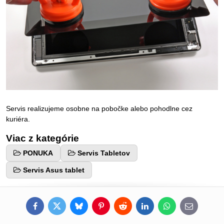
Servis realizujeme osobne na pobočke alebo pohodlne cez
kuriéra.
Viac z kategórie
PONUKA
Servis Tabletov
Servis Asus tablet
Facebook
Twitter
Bluesky
Pinterest
Reddit
LinkedIn
WhatsApp
E-
mail