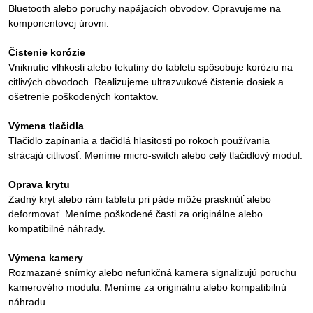
Bluetooth alebo poruchy napájacích obvodov. Opravujeme na
komponentovej úrovni.
Čistenie korózie
Vniknutie vlhkosti alebo tekutiny do tabletu spôsobuje koróziu na
citlivých obvodoch. Realizujeme ultrazvukové čistenie dosiek a
ošetrenie poškodených kontaktov.
Výmena tlačidla
Tlačidlo zapínania a tlačidlá hlasitosti po rokoch používania
strácajú citlivosť. Meníme micro-switch alebo celý tlačidlový modul.
Oprava krytu
Zadný kryt alebo rám tabletu pri páde môže prasknúť alebo
deformovať. Meníme poškodené časti za originálne alebo
kompatibilné náhrady.
Výmena kamery
Rozmazané snímky alebo nefunkčná kamera signalizujú poruchu
kamerového modulu. Meníme za originálnu alebo kompatibilnú
náhradu.