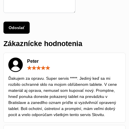
Odoslať
Zákaznícke hodnotenia
Peter
Hodnotenie:
5
/
Ďakujem za opravu. Super servis *****. Jediný keď sa mi
5
rozbilo ochranné sklo na mojom obľúbenom tablete. V cene
materiál aj oprava, nemusel som kupovať nový. Promptne,
hneď ponuka doneste pokazený tablet na prevádzku v
Bratislave a zanedlho oznam príďte si vyzdvihnúť opravený
tablet. Boli ochotní, ústretoví a promptní, mám veľmi dobrý
pocit a vrelo odporúčam všetkým tento servis Slovitu.