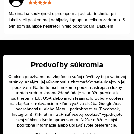
Hodnotenie:
5
/
Maximalna spokojnost s pristupom aj ochota technika pri
5
lokalizacii poskodenej nabijacky laptopu a celkom zadarmo. S
tym som sa nikde nestretol. Vrelo odporucam. Dakujem.
Servis Bratislava
Predvoľby súkromia
Servis Žilina
Cookies používame na zlepšenie vašej návštevy tejto webovej
Servis Košice
stránky, analýzu jej výkonnosti a zhromažďovanie údajov o jej
používaní. Na tento účel môžeme použiť nástroje a služby
tretích strán a zhromaždené údaje sa môžu preniesť k
Dôležité odkazy
partnerom v EÚ, USA alebo iných krajinách. Súbory cookies
na zlepšenie relevancie reklám využíva služba Google Ads –
podrobnosti tu
alebo Meta –
podrobnosti tu
(Facebook,
SERVIS KURIÉROM
Instagram). Kliknutím na „Prijať všetky cookies“ vyjadrujete
svoj súhlas s týmto spracovaním. Nižšie môžete nájsť
podrobné informácie alebo upraviť svoje preferencie.
Servis a oprava | slovit.sk