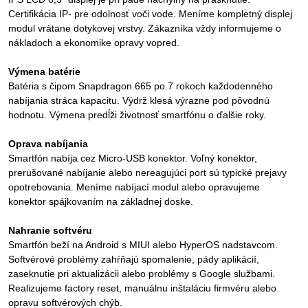
Certifikácia IP- pre odolnosť voči vode. Meníme kompletný displej
modul vrátane dotykovej vrstvy. Zákazníka vždy informujeme o
nákladoch a ekonomike opravy vopred.
Výmena batérie
Batéria s čipom Snapdragon 665 po 7 rokoch každodenného
nabíjania stráca kapacitu. Výdrž klesá výrazne pod pôvodnú
hodnotu. Výmena predĺži životnosť smartfónu o ďalšie roky.
Oprava nabíjania
Smartfón nabíja cez Micro-USB konektor. Voľný konektor,
prerušované nabíjanie alebo nereagujúci port sú typické prejavy
opotrebovania. Meníme nabíjací modul alebo opravujeme
konektor spájkovaním na základnej doske.
Nahranie softvéru
Smartfón beží na Android s MIUI alebo HyperOS nadstavcom.
Softvérové problémy zahŕňajú spomalenie, pády aplikácií,
zaseknutie pri aktualizácii alebo problémy s Google službami.
Realizujeme factory reset, manuálnu inštaláciu firmvéru alebo
opravu softvérových chýb.