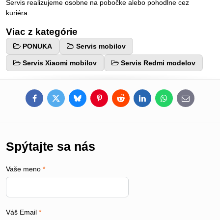
Servis realizujeme osobne na pobočke alebo pohodlne cez
kuriéra.
Viac z kategórie
PONUKA
Servis mobilov
Servis Xiaomi mobilov
Servis Redmi modelov
Facebook
Twitter
Bluesky
Pinterest
Reddit
LinkedIn
WhatsApp
E-
mail
Spýtajte sa nás
Vaše meno
*
Váš Email
*