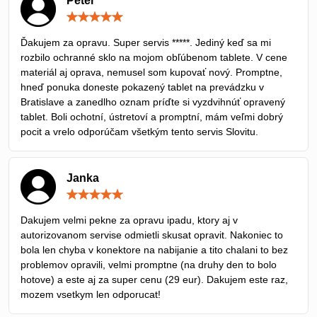
Peter
Hodnotenie:
5
/
Ďakujem za opravu. Super servis *****. Jediný keď sa mi
5
rozbilo ochranné sklo na mojom obľúbenom tablete. V cene
materiál aj oprava, nemusel som kupovať nový. Promptne,
hneď ponuka doneste pokazený tablet na prevádzku v
Bratislave a zanedlho oznam príďte si vyzdvihnúť opravený
tablet. Boli ochotní, ústretoví a promptní, mám veľmi dobrý
pocit a vrelo odporúčam všetkým tento servis Slovitu.
Janka
Hodnotenie:
5
/
Dakujem velmi pekne za opravu ipadu, ktory aj v
5
autorizovanom servise odmietli skusat opravit. Nakoniec to
bola len chyba v konektore na nabijanie a tito chalani to bez
problemov opravili, velmi promptne (na druhy den to bolo
hotove) a este aj za super cenu (29 eur). Dakujem este raz,
mozem vsetkym len odporucat!