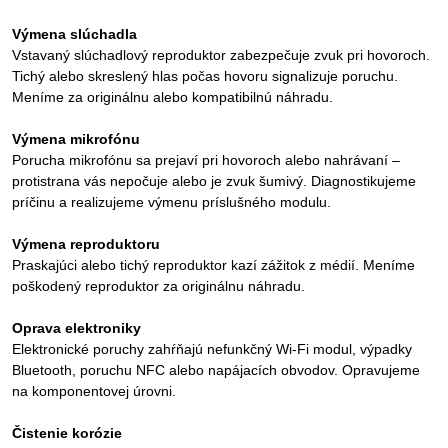
Výmena slúchadla
Vstavaný slúchadlový reproduktor zabezpečuje zvuk pri hovoroch.
Tichý alebo skreslený hlas počas hovoru signalizuje poruchu.
Meníme za originálnu alebo kompatibilnú náhradu.
Výmena mikrofónu
Porucha mikrofónu sa prejaví pri hovoroch alebo nahrávaní –
protistrana vás nepočuje alebo je zvuk šumivý. Diagnostikujeme
príčinu a realizujeme výmenu príslušného modulu.
Výmena reproduktoru
Praskajúci alebo tichý reproduktor kazí zážitok z médií. Meníme
poškodený reproduktor za originálnu náhradu.
Oprava elektroniky
Elektronické poruchy zahŕňajú nefunkčný Wi-Fi modul, výpadky
Bluetooth, poruchu NFC alebo napájacích obvodov. Opravujeme
na komponentovej úrovni.
Čistenie korózie