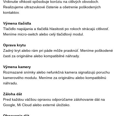
Vniknutie vlhkosti spôsobuje koróziu na citlivých obvodoch.
Realizujeme ultrazvukové čistenie a ošetrenie poškodených
kontaktov.
Výmena tlačidla
Tlačidlo napájania a tlačidlá hlasitosti po rokoch strácajú citlivosť.
Meníme micro-switch alebo celý tlačidlový modul.
Oprava krytu
Zadný kryt alebo rám pri páde môže prasknúť. Meníme poškodené
časti za originálne alebo kompatibilné náhrady.
Výmena kamery
Rozmazané snímky alebo nefunkčná kamera signalizujú poruchu
kamerového modulu. Meníme za originálnu alebo kompatibilnú
náhradu.
Záloha dát
Pred každou väčšou opravou odporúčame zálohovanie dát na
Google, Mi Cloud alebo externé úložisko.
Obnovenie dát