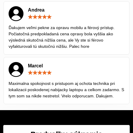
Andrea
Hodnotenie:
5
/
Ďakujem veľmi pekne za opravu mobilu a férový prístup.
5
Počiatočná predpokladaná cena opravy bola vyššia ako
výsledná skutočná nižšia cena, ale Vy ste si férovo
vyfakturovali tú skutočnú nižšiu. Palec hore
Marcel
Hodnotenie:
5
/
Maximalna spokojnost s pristupom aj ochota technika pri
5
lokalizacii poskodenej nabijacky laptopu a celkom zadarmo. S
tym som sa nikde nestretol. Vrelo odporucam. Dakujem.
Servis Bratislava