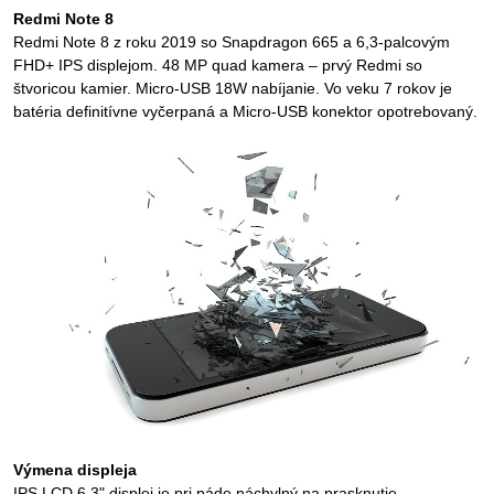
Redmi Note 8
Redmi Note 8 z roku 2019 so Snapdragon 665 a 6,3-palcovým
FHD+ IPS displejom. 48 MP quad kamera – prvý Redmi so
štvoricou kamier. Micro-USB 18W nabíjanie. Vo veku 7 rokov je
batéria definitívne vyčerpaná a Micro-USB konektor opotrebovaný.
Výmena displeja
IPS LCD 6,3" displej je pri páde náchylný na prasknutie.