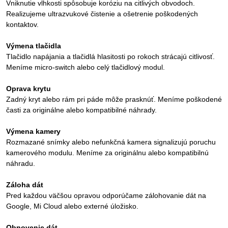
Vniknutie vlhkosti spôsobuje koróziu na citlivých obvodoch.
Realizujeme ultrazvukové čistenie a ošetrenie poškodených
kontaktov.
Výmena tlačidla
Tlačidlo napájania a tlačidlá hlasitosti po rokoch strácajú citlivosť.
Meníme micro-switch alebo celý tlačidlový modul.
Oprava krytu
Zadný kryt alebo rám pri páde môže prasknúť. Meníme poškodené
časti za originálne alebo kompatibilné náhrady.
Výmena kamery
Rozmazané snímky alebo nefunkčná kamera signalizujú poruchu
kamerového modulu. Meníme za originálnu alebo kompatibilnú
náhradu.
Záloha dát
Pred každou väčšou opravou odporúčame zálohovanie dát na
Google, Mi Cloud alebo externé úložisko.
Obnovenie dát