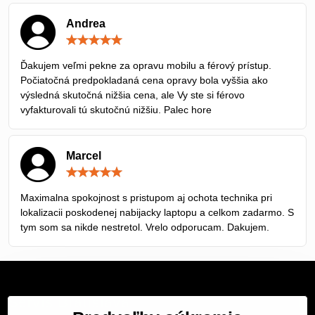
Andrea
Hodnotenie:
5
/
Ďakujem veľmi pekne za opravu mobilu a férový prístup.
5
Počiatočná predpokladaná cena opravy bola vyššia ako
výsledná skutočná nižšia cena, ale Vy ste si férovo
vyfakturovali tú skutočnú nižšiu. Palec hore
Marcel
Hodnotenie:
5
/
Maximalna spokojnost s pristupom aj ochota technika pri
5
lokalizacii poskodenej nabijacky laptopu a celkom zadarmo. S
tym som sa nikde nestretol. Vrelo odporucam. Dakujem.
Servis Bratislava