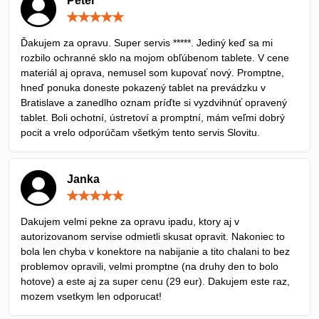
Peter
Hodnotenie:
5
/
Ďakujem za opravu. Super servis *****. Jediný keď sa mi
5
rozbilo ochranné sklo na mojom obľúbenom tablete. V cene
materiál aj oprava, nemusel som kupovať nový. Promptne,
hneď ponuka doneste pokazený tablet na prevádzku v
Bratislave a zanedlho oznam príďte si vyzdvihnúť opravený
tablet. Boli ochotní, ústretoví a promptní, mám veľmi dobrý
pocit a vrelo odporúčam všetkým tento servis Slovitu.
Janka
Hodnotenie:
5
/
Dakujem velmi pekne za opravu ipadu, ktory aj v
5
autorizovanom servise odmietli skusat opravit. Nakoniec to
bola len chyba v konektore na nabijanie a tito chalani to bez
problemov opravili, velmi promptne (na druhy den to bolo
hotove) a este aj za super cenu (29 eur). Dakujem este raz,
mozem vsetkym len odporucat!