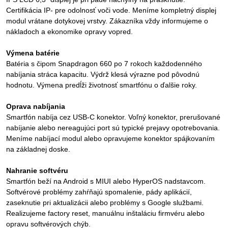
Certifikácia IP- pre odolnosť voči vode. Meníme kompletný displej
modul vrátane dotykovej vrstvy. Zákazníka vždy informujeme o
nákladoch a ekonomike opravy vopred.
Výmena batérie
Batéria s čipom Snapdragon 660 po 7 rokoch každodenného
nabíjania stráca kapacitu. Výdrž klesá výrazne pod pôvodnú
hodnotu. Výmena predĺži životnosť smartfónu o ďalšie roky.
Oprava nabíjania
Smartfón nabíja cez USB-C konektor. Voľný konektor, prerušované
nabíjanie alebo nereagujúci port sú typické prejavy opotrebovania.
Meníme nabíjací modul alebo opravujeme konektor spájkovaním
na základnej doske.
Nahranie softvéru
Smartfón beží na Android s MIUI alebo HyperOS nadstavcom.
Softvérové problémy zahŕňajú spomalenie, pády aplikácií,
zaseknutie pri aktualizácii alebo problémy s Google službami.
Realizujeme factory reset, manuálnu inštaláciu firmvéru alebo
opravu softvérových chýb.