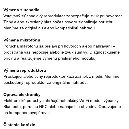
Výmena slúchadla
Vstavaný slúchadlový reproduktor zabezpečuje zvuk pri hovoroch.
Tichý alebo skreslený hlas počas hovoru signalizuje poruchu.
Meníme za originálnu alebo kompatibilnú náhradu.
Výmena mikrofónu
Porucha mikrofónu sa prejaví pri hovoroch alebo nahrávaní –
protistrana vás nepočuje alebo je zvuk šumivý. Diagnostikujeme
príčinu a realizujeme výmenu príslušného modulu.
Výmena reproduktoru
Praskajúci alebo tichý reproduktor kazí zážitok z médií. Meníme
poškodený reproduktor za originálnu náhradu.
Oprava elektroniky
Elektronické poruchy zahŕňajú nefunkčný Wi-Fi modul, výpadky
Bluetooth, poruchu NFC alebo napájacích obvodov. Opravujeme
na komponentovej úrovni.
Čistenie korózie