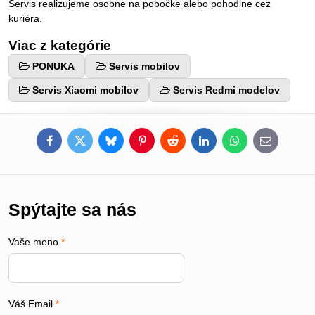
Servis realizujeme osobne na pobočke alebo pohodlne cez
kuriéra.
Viac z kategórie
PONUKA
Servis mobilov
Servis Xiaomi mobilov
Servis Redmi modelov
Facebook
Twitter
Bluesky
Pinterest
Reddit
LinkedIn
WhatsApp
E-
mail
Spýtajte sa nás
Vaše meno
*
Váš Email
*