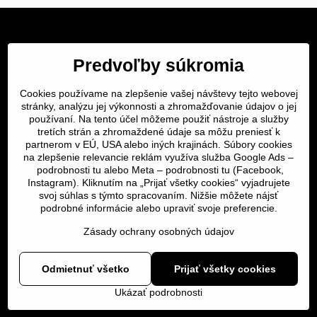
Servis Bratislava
Predvoľby súkromia
Servis Žilina
Cookies používame na zlepšenie vašej návštevy tejto webovej
stránky, analýzu jej výkonnosti a zhromažďovanie údajov o jej
Servis Košice
používaní. Na tento účel môžeme použiť nástroje a služby
tretích strán a zhromaždené údaje sa môžu preniesť k
Dôležité odkazy
partnerom v EÚ, USA alebo iných krajinách. Súbory cookies
na zlepšenie relevancie reklám využíva služba Google Ads –
podrobnosti tu
alebo Meta –
podrobnosti tu
(Facebook,
SERVIS KURIÉROM
Instagram). Kliknutím na „Prijať všetky cookies“ vyjadrujete
svoj súhlas s týmto spracovaním. Nižšie môžete nájsť
podrobné informácie alebo upraviť svoje preferencie.
Servis a oprava | slovit.sk
Zásady ochrany osobných údajov
Odmietnuť všetko
Prijať všetky cookies
©
2026
Copyright
Predvoľby súkromia
Zásady ochrany osobných údajov
Ukázať podrobnosti
Vytvorené pomocou:
BiznisWeb.sk