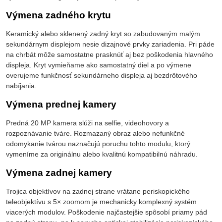
Výmena zadného krytu
Keramický alebo sklenený zadný kryt so zabudovaným malým
sekundárnym displejom nesie dizajnové prvky zariadenia. Pri páde
na chrbát môže samostatne prasknúť aj bez poškodenia hlavného
displeja. Kryt vymieňame ako samostatný diel a po výmene
overujeme funkčnosť sekundárneho displeja aj bezdrôtového
nabíjania.
Výmena prednej kamery
Predná 20 MP kamera slúži na selfie, videohovory a
rozpoznávanie tváre. Rozmazaný obraz alebo nefunkčné
odomykanie tvárou naznačujú poruchu tohto modulu, ktorý
vymeníme za originálnu alebo kvalitnú kompatibilnú náhradu.
Výmena zadnej kamery
Trojica objektívov na zadnej strane vrátane periskopického
teleobjektívu s 5× zoomom je mechanicky komplexný systém
viacerých modulov. Poškodenie najčastejšie spôsobí priamy pád