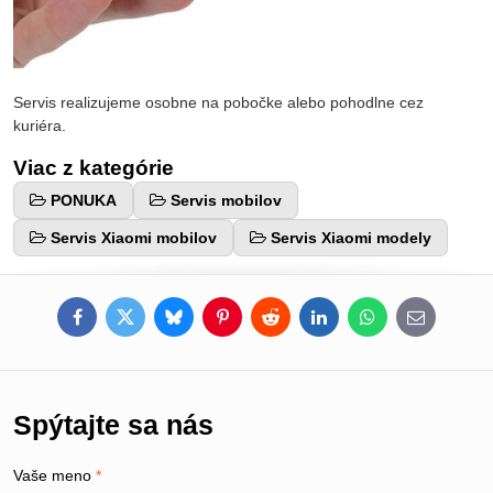
Servis realizujeme osobne na pobočke alebo pohodlne cez
kuriéra.
Viac z kategórie
PONUKA
Servis mobilov
Servis Xiaomi mobilov
Servis Xiaomi modely
Facebook
Twitter
Bluesky
Pinterest
Reddit
LinkedIn
WhatsApp
E-
mail
Spýtajte sa nás
Vaše meno
*