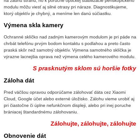
na zadnú stranu, no k poruche optickej stabilizácie periskopického
modulu môžu viesť aj silné otrasy pri náraze. Diagnostikujeme,
ktorý objektív je chybný, a meníme len danú súčiastku.
Výmena skla kamery
Ochranné sklíčko nad zadným kamerovým modulom je pri páde na
chrbát telefónu prvým bodom kontaktu s podlahou a preto často
praská skôr než samotný objektív. Výmena samotného sklíčka je
výrazne lacnejšia oprava než výmena celého kamerového modulu.
S prasknutým sklom sú horšie fotky
Záloha dát
Pred väčšou opravou odporúčame zálohovať dáta cez Xiaomi
Cloud, Google účet alebo externé úložisko. Zálohu vieme urobiť aj
pri čiastočne či úplne nefunkčnom displeji, alebo pri inej poruche
brániacej štandardnému zálohovaniu.
Zálohujte, zálohujte, zálohujte
Obnovenie dát