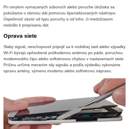
Pri omylom vymazaných súboroch alebo poruche úložiska sa
pokúšame o obnovu dát pomocou špecializovaných nástrojov.
Úspešnosť závisí od typu poruchy a od toho, či medzičasom
nedošlo k prepísaniu dát.
Oprava siete
Slabý signál, neschopnosť pripojiť sa k mobilnej sieti alebo výpadky
Wi-Fi bývajú spôsobené poškodenou anténou po páde, poruchou
modemového čipu alebo softvérovou chybou v nastaveniach siete.
Príčinu určíme meraním sily signálu a podľa výsledku vykonáme
opravu antény, výmenu modemu alebo softvérovú nápravu.