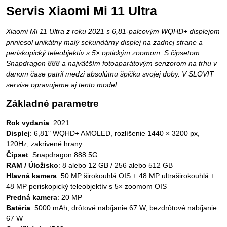
Servis Xiaomi Mi 11 Ultra
Xiaomi Mi 11 Ultra z roku 2021 s 6,81-palcovým WQHD+ displejom
priniesol unikátny malý sekundárny displej na zadnej strane a
periskopický teleobjektív s 5× optickým zoomom. S čipsetom
Snapdragon 888 a najväčším fotoaparátovým senzorom na trhu v
danom čase patril medzi absolútnu špičku svojej doby. V SLOVIT
servise opravujeme aj tento model.
Základné parametre
Rok vydania
: 2021
Displej
: 6,81" WQHD+ AMOLED, rozlíšenie 1440 × 3200 px,
120Hz, zakrivené hrany
Čipset
: Snapdragon 888 5G
RAM / Úložisko
: 8 alebo 12 GB / 256 alebo 512 GB
Hlavná kamera
: 50 MP širokouhlá OIS + 48 MP ultraširokouhlá +
48 MP periskopický teleobjektív s 5× zoomom OIS
Predná kamera
: 20 MP
Batéria
: 5000 mAh, drôtové nabíjanie 67 W, bezdrôtové nabíjanie
67 W