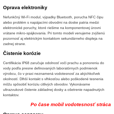
Oprava elektroniky
Nefunkčný Wi-Fi modul, výpadky Bluetooth, porucha NFC čipu
alebo problém s napájacími obvodmi na doske patria medzi
elektronické poruchy, ktoré riešime na komponentovej úrovni
vrátane mikro-spájkovania. Pri tomto modeli venujeme zvýšenú
pozornosť aj elektrickým kontaktom sekundárneho displeja na
zadnej strane.
Čistenie korózie
Certifikácia IP68 zaručuje odolnosť voči prachu a ponoreniu do
vody podľa presne definovaných laboratórnych podmienok
výrobcu, čo v praxi neznamená vodotesnosť za akýchkoľvek
okolností. Dlhší kontakt s vlhkosťou alebo poškodené tesnenia
môžu spôsobiť koróziu citlivých obvodov. Vykonávame
ultrazvukové čistenie základnej dosky a ošetrenie napadnutých
kontaktov.
Po čase mobil vodotesnosť stráca