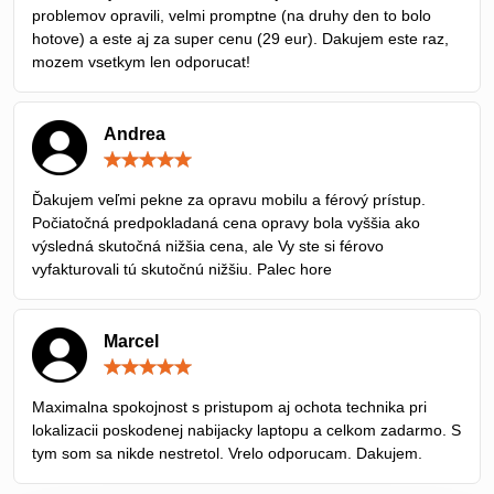
problemov opravili, velmi promptne (na druhy den to bolo
hotove) a este aj za super cenu (29 eur). Dakujem este raz,
mozem vsetkym len odporucat!
Andrea
Hodnotenie:
5
/
Ďakujem veľmi pekne za opravu mobilu a férový prístup.
5
Počiatočná predpokladaná cena opravy bola vyššia ako
výsledná skutočná nižšia cena, ale Vy ste si férovo
vyfakturovali tú skutočnú nižšiu. Palec hore
Marcel
Hodnotenie:
5
/
Maximalna spokojnost s pristupom aj ochota technika pri
5
lokalizacii poskodenej nabijacky laptopu a celkom zadarmo. S
tym som sa nikde nestretol. Vrelo odporucam. Dakujem.