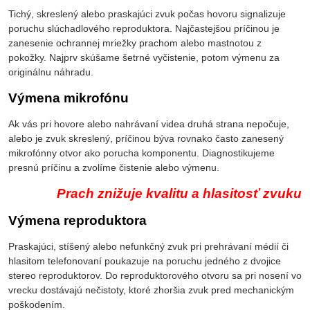
Tichý, skreslený alebo praskajúci zvuk počas hovoru signalizuje
poruchu slúchadlového reproduktora. Najčastejšou príčinou je
zanesenie ochrannej mriežky prachom alebo mastnotou z
pokožky. Najprv skúšame šetrné vyčistenie, potom výmenu za
originálnu náhradu.
Výmena mikrofónu
Ak vás pri hovore alebo nahrávaní videa druhá strana nepočuje,
alebo je zvuk skreslený, príčinou býva rovnako často zanesený
mikrofónny otvor ako porucha komponentu. Diagnostikujeme
presnú príčinu a zvolíme čistenie alebo výmenu.
Prach znižuje kvalitu a hlasitosť zvuku
Výmena reproduktora
Praskajúci, stíšený alebo nefunkčný zvuk pri prehrávaní médií či
hlasitom telefonovaní poukazuje na poruchu jedného z dvojice
stereo reproduktorov. Do reproduktorového otvoru sa pri nosení vo
vrecku dostávajú nečistoty, ktoré zhoršia zvuk pred mechanickým
poškodením.