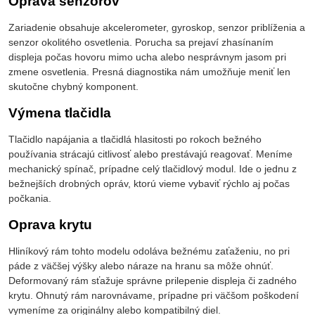
Oprava senzorov
Zariadenie obsahuje akcelerometer, gyroskop, senzor priblíženia a
senzor okolitého osvetlenia. Porucha sa prejaví zhasínaním
displeja počas hovoru mimo ucha alebo nesprávnym jasom pri
zmene osvetlenia. Presná diagnostika nám umožňuje meniť len
skutočne chybný komponent.
Výmena tlačidla
Tlačidlo napájania a tlačidlá hlasitosti po rokoch bežného
používania strácajú citlivosť alebo prestávajú reagovať. Meníme
mechanický spínač, prípadne celý tlačidlový modul. Ide o jednu z
bežnejších drobných opráv, ktorú vieme vybaviť rýchlo aj počas
počkania.
Oprava krytu
Hliníkový rám tohto modelu odoláva bežnému zaťaženiu, no pri
páde z väčšej výšky alebo náraze na hranu sa môže ohnúť.
Deformovaný rám sťažuje správne prilepenie displeja či zadného
krytu. Ohnutý rám narovnávame, prípadne pri väčšom poškodení
vymeníme za originálny alebo kompatibilný diel.