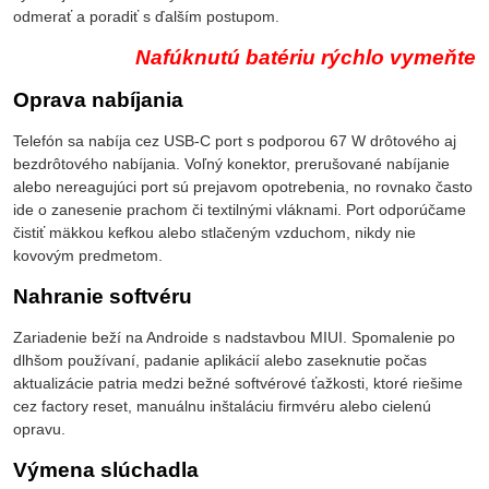
odmerať a poradiť s ďalším postupom.
Nafúknutú batériu rýchlo vymeňte
Oprava nabíjania
Telefón sa nabíja cez USB-C port s podporou 67 W drôtového aj
bezdrôtového nabíjania. Voľný konektor, prerušované nabíjanie
alebo nereagujúci port sú prejavom opotrebenia, no rovnako často
ide o zanesenie prachom či textilnými vláknami. Port odporúčame
čistiť mäkkou kefkou alebo stlačeným vzduchom, nikdy nie
kovovým predmetom.
Nahranie softvéru
Zariadenie beží na Androide s nadstavbou MIUI. Spomalenie po
dlhšom používaní, padanie aplikácií alebo zaseknutie počas
aktualizácie patria medzi bežné softvérové ťažkosti, ktoré riešime
cez factory reset, manuálnu inštaláciu firmvéru alebo cielenú
opravu.
Výmena slúchadla