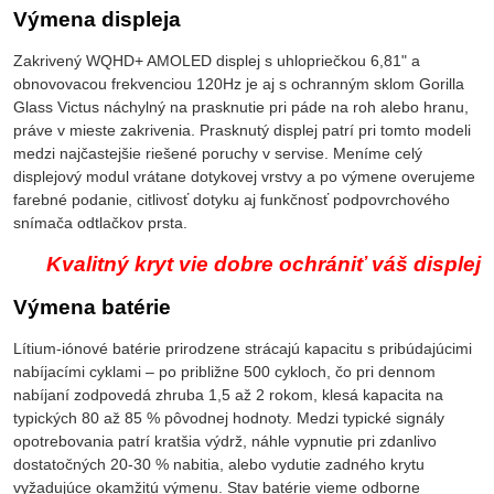
Výmena displeja
Zakrivený WQHD+ AMOLED displej s uhlopriečkou 6,81" a
obnovovacou frekvenciou 120Hz je aj s ochranným sklom Gorilla
Glass Victus náchylný na prasknutie pri páde na roh alebo hranu,
práve v mieste zakrivenia. Prasknutý displej patrí pri tomto modeli
medzi najčastejšie riešené poruchy v servise. Meníme celý
displejový modul vrátane dotykovej vrstvy a po výmene overujeme
farebné podanie, citlivosť dotyku aj funkčnosť podpovrchového
snímača odtlačkov prsta.
Kvalitný kryt vie dobre ochrániť váš displej
Výmena batérie
Lítium-iónové batérie prirodzene strácajú kapacitu s pribúdajúcimi
nabíjacími cyklami – po približne 500 cykloch, čo pri dennom
nabíjaní zodpovedá zhruba 1,5 až 2 rokom, klesá kapacita na
typických 80 až 85 % pôvodnej hodnoty. Medzi typické signály
opotrebovania patrí kratšia výdrž, náhle vypnutie pri zdanlivo
dostatočných 20-30 % nabitia, alebo vydutie zadného krytu
vyžadujúce okamžitú výmenu. Stav batérie vieme odborne