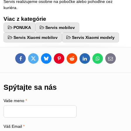
Servis realizujeme osobne na pobočke alebo pohodlne cez
kuriéra.
Viac z kategórie
PONUKA
Servis mobilov
Servis Xiaomi mobilov
Servis Xiaomi modely
Facebook
Twitter
Bluesky
Pinterest
Reddit
LinkedIn
WhatsApp
E-
mail
Spýtajte sa nás
Vaše meno
*
Váš Email
*