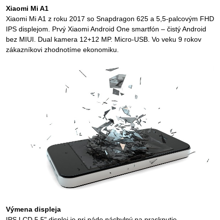
Xiaomi Mi A1
Xiaomi Mi A1 z roku 2017 so Snapdragon 625 a 5,5-palcovým FHD
IPS displejom. Prvý Xiaomi Android One smartfón – čistý Android
bez MIUI. Dual kamera 12+12 MP. Micro-USB. Vo veku 9 rokov
zákazníkovi zhodnotíme ekonomiku.
Výmena displeja
IPS LCD 5,5" displej je pri páde náchylný na prasknutie.