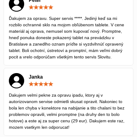
Peter
Hodnotenie:
5
/
Ďakujem za opravu. Super servis *****. Jediný keď sa mi
5
rozbilo ochranné sklo na mojom obľúbenom tablete. V cene
materiál aj oprava, nemusel som kupovať nový. Promptne,
hneď ponuka doneste pokazený tablet na prevádzku v
Bratislave a zanedlho oznam príďte si vyzdvihnúť opravený
tablet. Boli ochotní, ústretoví a promptní, mám veľmi dobrý
pocit a vrelo odporúčam všetkým tento servis Slovitu.
Janka
Hodnotenie:
5
/
Dakujem velmi pekne za opravu ipadu, ktory aj v
5
autorizovanom servise odmietli skusat opravit. Nakoniec to
bola len chyba v konektore na nabijanie a tito chalani to bez
problemov opravili, velmi promptne (na druhy den to bolo
hotove) a este aj za super cenu (29 eur). Dakujem este raz,
mozem vsetkym len odporucat!