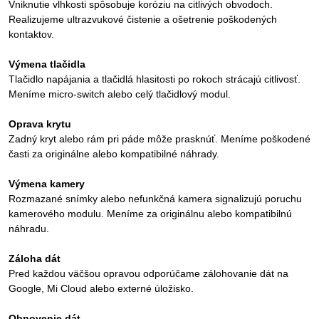
Vniknutie vlhkosti spôsobuje koróziu na citlivých obvodoch.
Realizujeme ultrazvukové čistenie a ošetrenie poškodených
kontaktov.
Výmena tlačidla
Tlačidlo napájania a tlačidlá hlasitosti po rokoch strácajú citlivosť.
Meníme micro-switch alebo celý tlačidlový modul.
Oprava krytu
Zadný kryt alebo rám pri páde môže prasknúť. Meníme poškodené
časti za originálne alebo kompatibilné náhrady.
Výmena kamery
Rozmazané snímky alebo nefunkčná kamera signalizujú poruchu
kamerového modulu. Meníme za originálnu alebo kompatibilnú
náhradu.
Záloha dát
Pred každou väčšou opravou odporúčame zálohovanie dát na
Google, Mi Cloud alebo externé úložisko.
Obnovenie dát