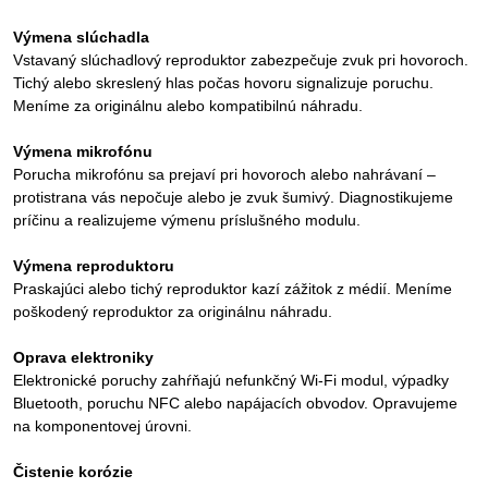
Výmena slúchadla
Vstavaný slúchadlový reproduktor zabezpečuje zvuk pri hovoroch.
Tichý alebo skreslený hlas počas hovoru signalizuje poruchu.
Meníme za originálnu alebo kompatibilnú náhradu.
Výmena mikrofónu
Porucha mikrofónu sa prejaví pri hovoroch alebo nahrávaní –
protistrana vás nepočuje alebo je zvuk šumivý. Diagnostikujeme
príčinu a realizujeme výmenu príslušného modulu.
Výmena reproduktoru
Praskajúci alebo tichý reproduktor kazí zážitok z médií. Meníme
poškodený reproduktor za originálnu náhradu.
Oprava elektroniky
Elektronické poruchy zahŕňajú nefunkčný Wi-Fi modul, výpadky
Bluetooth, poruchu NFC alebo napájacích obvodov. Opravujeme
na komponentovej úrovni.
Čistenie korózie