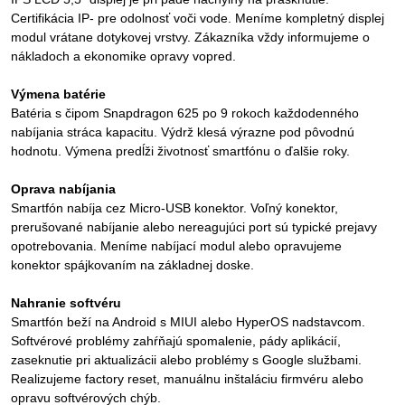
Certifikácia IP- pre odolnosť voči vode. Meníme kompletný displej
modul vrátane dotykovej vrstvy. Zákazníka vždy informujeme o
nákladoch a ekonomike opravy vopred.
Výmena batérie
Batéria s čipom Snapdragon 625 po 9 rokoch každodenného
nabíjania stráca kapacitu. Výdrž klesá výrazne pod pôvodnú
hodnotu. Výmena predĺži životnosť smartfónu o ďalšie roky.
Oprava nabíjania
Smartfón nabíja cez Micro-USB konektor. Voľný konektor,
prerušované nabíjanie alebo nereagujúci port sú typické prejavy
opotrebovania. Meníme nabíjací modul alebo opravujeme
konektor spájkovaním na základnej doske.
Nahranie softvéru
Smartfón beží na Android s MIUI alebo HyperOS nadstavcom.
Softvérové problémy zahŕňajú spomalenie, pády aplikácií,
zaseknutie pri aktualizácii alebo problémy s Google službami.
Realizujeme factory reset, manuálnu inštaláciu firmvéru alebo
opravu softvérových chýb.