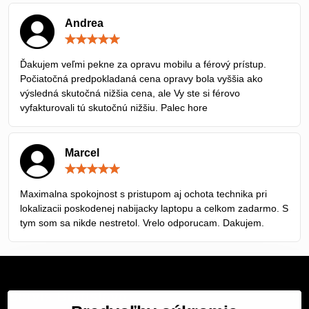
Andrea
Hodnotenie:
5
/
Ďakujem veľmi pekne za opravu mobilu a férový prístup.
5
Počiatočná predpokladaná cena opravy bola vyššia ako
výsledná skutočná nižšia cena, ale Vy ste si férovo
vyfakturovali tú skutočnú nižšiu. Palec hore
Marcel
Hodnotenie:
5
/
Maximalna spokojnost s pristupom aj ochota technika pri
5
lokalizacii poskodenej nabijacky laptopu a celkom zadarmo. S
tym som sa nikde nestretol. Vrelo odporucam. Dakujem.
Servis Bratislava