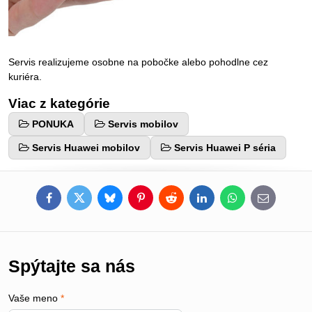
Servis realizujeme osobne na pobočke alebo pohodlne cez
kuriéra.
Viac z kategórie
PONUKA
Servis mobilov
Servis Huawei mobilov
Servis Huawei P séria
Facebook
Twitter
Bluesky
Pinterest
Reddit
LinkedIn
WhatsApp
E-
mail
Spýtajte sa nás
Vaše meno
*