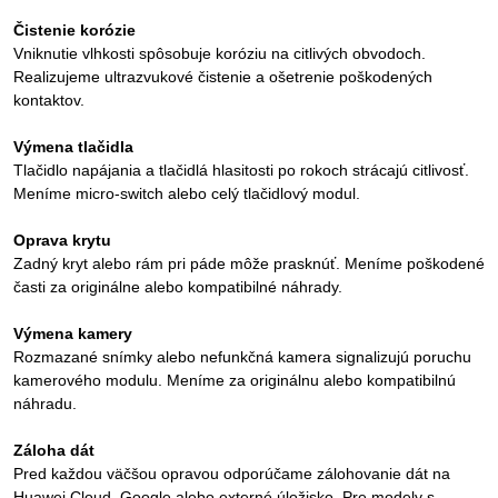
Čistenie korózie
Vniknutie vlhkosti spôsobuje koróziu na citlivých obvodoch.
Realizujeme ultrazvukové čistenie a ošetrenie poškodených
kontaktov.
Výmena tlačidla
Tlačidlo napájania a tlačidlá hlasitosti po rokoch strácajú citlivosť.
Meníme micro-switch alebo celý tlačidlový modul.
Oprava krytu
Zadný kryt alebo rám pri páde môže prasknúť. Meníme poškodené
časti za originálne alebo kompatibilné náhrady.
Výmena kamery
Rozmazané snímky alebo nefunkčná kamera signalizujú poruchu
kamerového modulu. Meníme za originálnu alebo kompatibilnú
náhradu.
Záloha dát
Pred každou väčšou opravou odporúčame zálohovanie dát na
Huawei Cloud, Google alebo externé úložisko. Pre modely s