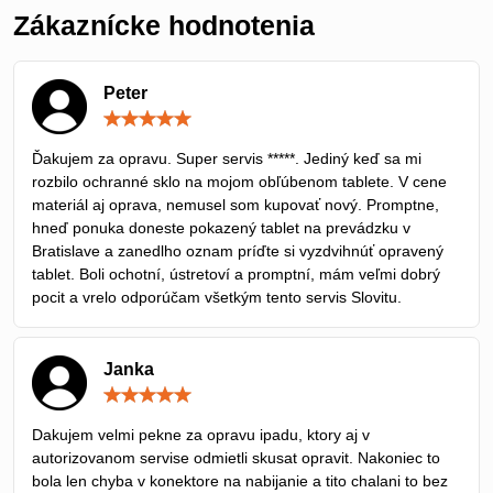
Zákaznícke hodnotenia
Peter
Hodnotenie:
5
/
Ďakujem za opravu. Super servis *****. Jediný keď sa mi
5
rozbilo ochranné sklo na mojom obľúbenom tablete. V cene
materiál aj oprava, nemusel som kupovať nový. Promptne,
hneď ponuka doneste pokazený tablet na prevádzku v
Bratislave a zanedlho oznam príďte si vyzdvihnúť opravený
tablet. Boli ochotní, ústretoví a promptní, mám veľmi dobrý
pocit a vrelo odporúčam všetkým tento servis Slovitu.
Janka
Hodnotenie:
5
/
Dakujem velmi pekne za opravu ipadu, ktory aj v
5
autorizovanom servise odmietli skusat opravit. Nakoniec to
bola len chyba v konektore na nabijanie a tito chalani to bez