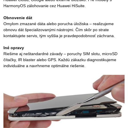
HarmonyOS zálohovanie cez Huawei HiSuite.
Obnovenie dát
Omylom zmazané dáta alebo porucha úložiska – realizujeme
obnovu dát špecializovanými nástrojmi. Čím skôr po strate
kontaktujete servis, tým vyššia je pravdepodobnosť záchrana.
Iné opravy
Riešime aj neštandardné závady – poruchy SIM slotu, microSD
čítačky, IR blaster alebo GPS. Každú zákazku diagnostikujeme
individuálne a navrhneme optimálne riešenie.