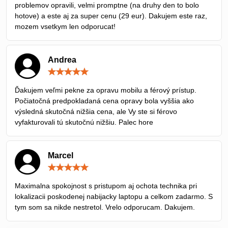
problemov opravili, velmi promptne (na druhy den to bolo
hotove) a este aj za super cenu (29 eur). Dakujem este raz,
mozem vsetkym len odporucat!
Andrea
Hodnotenie:
5
/
Ďakujem veľmi pekne za opravu mobilu a férový prístup.
5
Počiatočná predpokladaná cena opravy bola vyššia ako
výsledná skutočná nižšia cena, ale Vy ste si férovo
vyfakturovali tú skutočnú nižšiu. Palec hore
Marcel
Hodnotenie:
5
/
Maximalna spokojnost s pristupom aj ochota technika pri
5
lokalizacii poskodenej nabijacky laptopu a celkom zadarmo. S
tym som sa nikde nestretol. Vrelo odporucam. Dakujem.