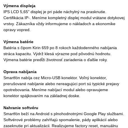
Výmena displeja
IPS LCD 5,65" displej je pri páde náchylný na prasknutie.
Certifikácia IP-. Meníme kompletný displej modul vrátane dotykovej
vrstvy. Zákazníka vždy informujeme o nákladoch a ekonomike
opravy vopred.
Výmena batérie
Batéria s čipom Kirin 659 po 8 rokoch každodenného nabíjania
stráca kapacitu. Výdrž klesá výrazne pod pôvodnú hodnotu.
Výmena batérie predĺži životnosť zariadenia o ďalšie roky.
Oprava nabíjania
Smartfón nabíja cez Micro-USB konektor. Voľný konektor,
prerušované nabíjanie alebo nereagujúci port sú typické prejavy
opotrebovania. Meníme nabíjací modul alebo opravujeme
konektor spájkovaním na základnej doske.
Nahranie softvéru
Smartfón beží na Android s plnohodnotnými Google Play službami.
Softvérové problémy zahŕňajú spomalenie, pády aplikácií alebo
zaseknutie pri aktualizácii. Realizujeme factory reset, manuálnu