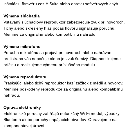
inštaláciu firmvéru cez HiSuite alebo opravu softvérových chýb.
Výmena slúchadla
Vstavaný slúchadlový reproduktor zabezpečuje zvuk pri hovoroch.
Tichý alebo skreslený hlas počas hovoru signalizuje poruchu.
Meníme za originálnu alebo kompatibilnú náhradu.
Výmena mikrofónu
Porucha mikrofónu sa prejaví pri hovoroch alebo nahrávaní –
protistrana vás nepočuje alebo je zvuk šumivý. Diagnostikujeme
príčinu a realizujeme výmenu príslušného modulu.
Výmena reproduktoru
Praskajúci alebo tichý reproduktor kazí zážitok z médií a hovorov.
Meníme poškodený reproduktor za originálnu alebo kompatibilnú
náhradu.
Oprava elektroniky
Elektronické poruchy zahŕňajú nefunkčný Wi-Fi modul, výpadky
Bluetooth alebo poruchy napájacích obvodov. Opravujeme na
komponentovej úrovni.