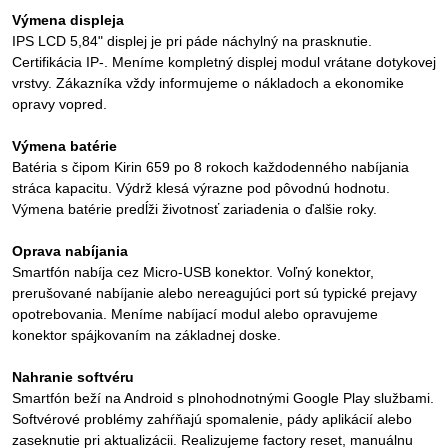
Výmena displeja
IPS LCD 5,84" displej je pri páde náchylný na prasknutie.
Certifikácia IP-. Meníme kompletný displej modul vrátane dotykovej
vrstvy. Zákazníka vždy informujeme o nákladoch a ekonomike
opravy vopred.
Výmena batérie
Batéria s čipom Kirin 659 po 8 rokoch každodenného nabíjania
stráca kapacitu. Výdrž klesá výrazne pod pôvodnú hodnotu.
Výmena batérie predĺži životnosť zariadenia o ďalšie roky.
Oprava nabíjania
Smartfón nabíja cez Micro-USB konektor. Voľný konektor,
prerušované nabíjanie alebo nereagujúci port sú typické prejavy
opotrebovania. Meníme nabíjací modul alebo opravujeme
konektor spájkovaním na základnej doske.
Nahranie softvéru
Smartfón beží na Android s plnohodnotnými Google Play službami.
Softvérové problémy zahŕňajú spomalenie, pády aplikácií alebo
zaseknutie pri aktualizácii. Realizujeme factory reset, manuálnu