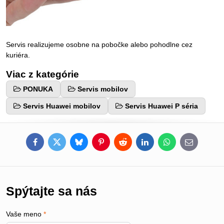
Servis realizujeme osobne na pobočke alebo pohodlne cez
kuriéra.
Viac z kategórie
PONUKA
Servis mobilov
Servis Huawei mobilov
Servis Huawei P séria
Facebook
Twitter
Bluesky
Pinterest
Reddit
LinkedIn
WhatsApp
E-
mail
Spýtajte sa nás
Vaše meno
*