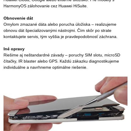
HarmonyOS zálohovanie cez Huawei HiSuite.
Obnovenie dát
Omylom zmazané dáta alebo porucha úložiska – realizujeme
obnovu dát špecializovanými nástrojmi. Čím skôr po strate
kontaktujete servis, tým vyššia je pravdepodobnosť záchrana.
Iné opravy
Riešime aj neštandardné závady – poruchy SIM slotu, microSD
čítačky, IR blaster alebo GPS. Každú zákazku diagnostikujeme
individuálne a navrhneme optimálne riešenie.