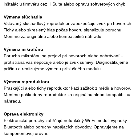
inštaláciu firmvéru cez HiSuite alebo opravu softvérových chýb.
Výmena slúchadla
Vstavaný slúchadlový reproduktor zabezpečuje zvuk pri hovoroch.
Tichý alebo skreslený hlas počas hovoru signalizuje poruchu.
Meníme za originálnu alebo kompatibilnú náhradu.
Výmena mikrofónu
Porucha mikrofónu sa prejaví pri hovoroch alebo nahrávaní –
protistrana vás nepočuje alebo je zvuk šumivý. Diagnostikujeme
príčinu a realizujeme výmenu príslušného modulu.
Výmena reproduktoru
Praskajúci alebo tichý reproduktor kazí zážitok z médií a hovorov.
Meníme poškodený reproduktor za originálnu alebo kompatibilnú
náhradu.
Oprava elektroniky
Elektronické poruchy zahŕňajú nefunkčný Wi-Fi modul, výpadky
Bluetooth alebo poruchy napájacích obvodov. Opravujeme na
komponentovej úrovni.