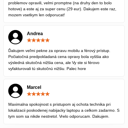
problemov opravili, velmi promptne (na druhy den to bolo
hotove) a este aj za super cenu (29 eur). Dakujem este raz,
mozem vsetkym len odporucat!
Andrea
Hodnotenie:
5
/
Ďakujem veľmi pekne za opravu mobilu a férový prístup.
5
Počiatočná predpokladaná cena opravy bola vyššia ako
výsledná skutočná nižšia cena, ale Vy ste si férovo
vyfakturovali tú skutočnú nižšiu. Palec hore
Marcel
Hodnotenie:
5
/
Maximalna spokojnost s pristupom aj ochota technika pri
5
lokalizacii poskodenej nabijacky laptopu a celkom zadarmo. S
tym som sa nikde nestretol. Vrelo odporucam. Dakujem.