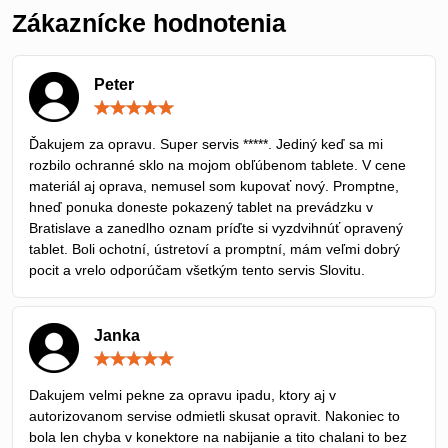
Zákaznícke hodnotenia
Peter
Hodnotenie:
5
/
Ďakujem za opravu. Super servis *****. Jediný keď sa mi
5
rozbilo ochranné sklo na mojom obľúbenom tablete. V cene
materiál aj oprava, nemusel som kupovať nový. Promptne,
hneď ponuka doneste pokazený tablet na prevádzku v
Bratislave a zanedlho oznam príďte si vyzdvihnúť opravený
tablet. Boli ochotní, ústretoví a promptní, mám veľmi dobrý
pocit a vrelo odporúčam všetkým tento servis Slovitu.
Janka
Hodnotenie:
5
/
Dakujem velmi pekne za opravu ipadu, ktory aj v
5
autorizovanom servise odmietli skusat opravit. Nakoniec to
bola len chyba v konektore na nabijanie a tito chalani to bez