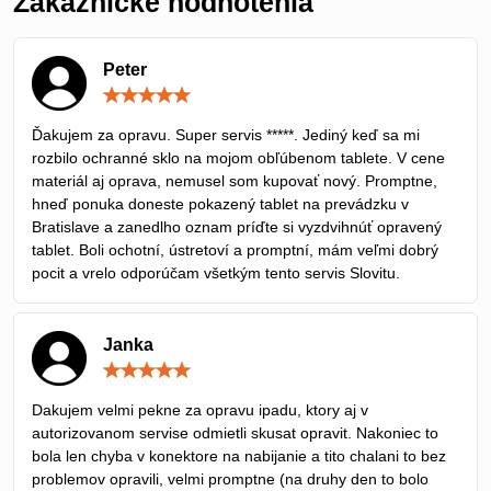
Zákaznícke hodnotenia
Peter
Hodnotenie:
5
/
Ďakujem za opravu. Super servis *****. Jediný keď sa mi
5
rozbilo ochranné sklo na mojom obľúbenom tablete. V cene
materiál aj oprava, nemusel som kupovať nový. Promptne,
hneď ponuka doneste pokazený tablet na prevádzku v
Bratislave a zanedlho oznam príďte si vyzdvihnúť opravený
tablet. Boli ochotní, ústretoví a promptní, mám veľmi dobrý
pocit a vrelo odporúčam všetkým tento servis Slovitu.
Janka
Hodnotenie:
5
/
Dakujem velmi pekne za opravu ipadu, ktory aj v
5
autorizovanom servise odmietli skusat opravit. Nakoniec to
bola len chyba v konektore na nabijanie a tito chalani to bez
problemov opravili, velmi promptne (na druhy den to bolo