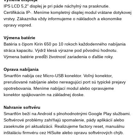
IPS LCD 5,2" displej je pri páde náchylný na prasknutie.
Certifikácia IP-. Meníme kompletný displej modul vrátane dotykovej
vrstvy. Zákazníka vždy informujeme o nákladoch a ekonomike
opravy vopred.
Výmena batérie
Batéria s čipom Kirin 650 po 10 rokoch každodenného nabíjania
stráca kapacitu. Výdrž klesá výrazne pod pôvodnú hodnotu.
Výmena batérie predĺži životnosť zariadenia o ďalšie roky.
Oprava nabíjania
Smartfón nabíja cez Micro-USB konektor. Voľný konektor,
prerušované nabíjanie alebo nereagujúci port sú typické prejavy
opotrebovania. Meníme nabíjací modul alebo opravujeme
konektor spájkovaním na základnej doske.
Nahranie softvéru
Smartfón beží na Android s plnohodnotnými Google Play službami.
Softvérové problémy zahŕňajú spomalenie, pády aplikácií alebo
zaseknutie pri aktualizácii. Realizujeme factory reset, manuálnu
inštaláciu firmvéru cez HiSuite alebo opravu softvérových chýb.