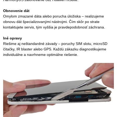
Obnovenie dát
Omylom zmazané dáta alebo porucha úložiska – realizujeme
obnovu dát špecializovanými nástrojmi. Čím skôr po strate
kontaktujete servis, tým vyššia je pravdepodobnosť záchrana.
Iné opravy
Riešime aj neštandardné závady – poruchy SIM slotu, microSD
čítačky, IR blaster alebo GPS. Každú zákazku diagnostikujeme
individuálne a navrhneme optimálne riešenie.