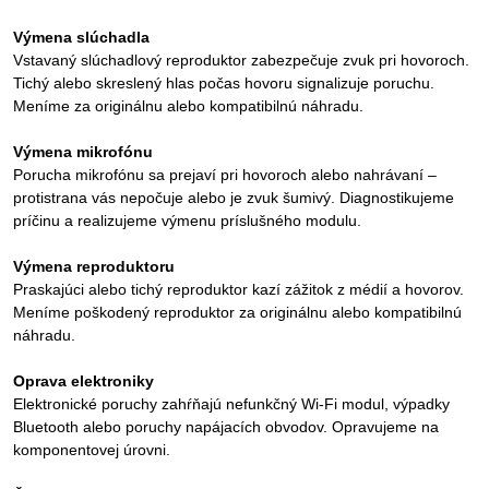
Výmena slúchadla
Vstavaný slúchadlový reproduktor zabezpečuje zvuk pri hovoroch.
Tichý alebo skreslený hlas počas hovoru signalizuje poruchu.
Meníme za originálnu alebo kompatibilnú náhradu.
Výmena mikrofónu
Porucha mikrofónu sa prejaví pri hovoroch alebo nahrávaní –
protistrana vás nepočuje alebo je zvuk šumivý. Diagnostikujeme
príčinu a realizujeme výmenu príslušného modulu.
Výmena reproduktoru
Praskajúci alebo tichý reproduktor kazí zážitok z médií a hovorov.
Meníme poškodený reproduktor za originálnu alebo kompatibilnú
náhradu.
Oprava elektroniky
Elektronické poruchy zahŕňajú nefunkčný Wi-Fi modul, výpadky
Bluetooth alebo poruchy napájacích obvodov. Opravujeme na
komponentovej úrovni.