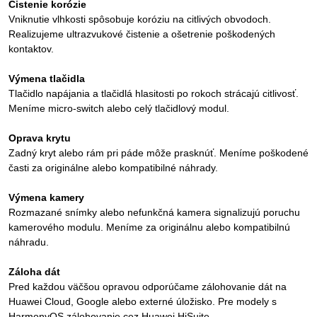
Čistenie korózie
Vniknutie vlhkosti spôsobuje koróziu na citlivých obvodoch.
Realizujeme ultrazvukové čistenie a ošetrenie poškodených
kontaktov.
Výmena tlačidla
Tlačidlo napájania a tlačidlá hlasitosti po rokoch strácajú citlivosť.
Meníme micro-switch alebo celý tlačidlový modul.
Oprava krytu
Zadný kryt alebo rám pri páde môže prasknúť. Meníme poškodené
časti za originálne alebo kompatibilné náhrady.
Výmena kamery
Rozmazané snímky alebo nefunkčná kamera signalizujú poruchu
kamerového modulu. Meníme za originálnu alebo kompatibilnú
náhradu.
Záloha dát
Pred každou väčšou opravou odporúčame zálohovanie dát na
Huawei Cloud, Google alebo externé úložisko. Pre modely s
HarmonyOS zálohovanie cez Huawei HiSuite.