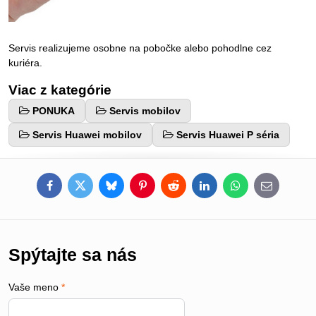
Servis realizujeme osobne na pobočke alebo pohodlne cez
kuriéra.
Viac z kategórie
PONUKA
Servis mobilov
Servis Huawei mobilov
Servis Huawei P séria
Facebook
Twitter
Bluesky
Pinterest
Reddit
LinkedIn
WhatsApp
E-
mail
Spýtajte sa nás
Vaše meno
*