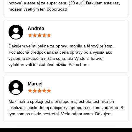
hotove) a este aj za super cenu (29 eur). Dakujem este raz,
mozem vsetkym len odporucat!
Andrea
Hodnotenie:
5
/
Ďakujem veľmi pekne za opravu mobilu a férový prístup.
5
Počiatočná predpokladaná cena opravy bola vyššia ako
výsledná skutočná nižšia cena, ale Vy ste si férovo
vyfakturovali tú skutočnú nižšiu. Palec hore
Marcel
Hodnotenie:
5
/
Maximalna spokojnost s pristupom aj ochota technika pri
5
lokalizacii poskodenej nabijacky laptopu a celkom zadarmo. S
tym som sa nikde nestretol. Vrelo odporucam. Dakujem.