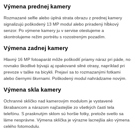
Výmena prednej kamery
Rozmazané selfie alebo úplná strata obrazu z prednej kamery
signalizujú poškodený 13 MP modul alebo priradený hĺbkový
senzor. Po výmene kamery ju v servise otestujeme a
skontrolujeme režim portrétu s rozostreným pozadím.
Výmena zadnej kamery
Hlavný 16 MP fotoaparát môže poškodiť priamy náraz pri páde, no
rovnako škodlivé bývajú aj opakované silné otrasy, napríklad pri
prevoze v taške na bicykli. Prejaví sa to rozmazanými fotkami
alebo čiernymi škvrnami. Poškodený modul nahrádzame novým.
Výmena skla kamery
Ochranné sklíčko nad kamerovým modulom je vystavené
škrabancom a nárazom najčastejšie zo všetkých častí tela
telefónu. S prasknutým sklom sú horšie fotky, pretože svetlo sa
láme nesprávne. Výmena sklíčka je výrazne lacnejšia ako výmena
celého fotomodulu.