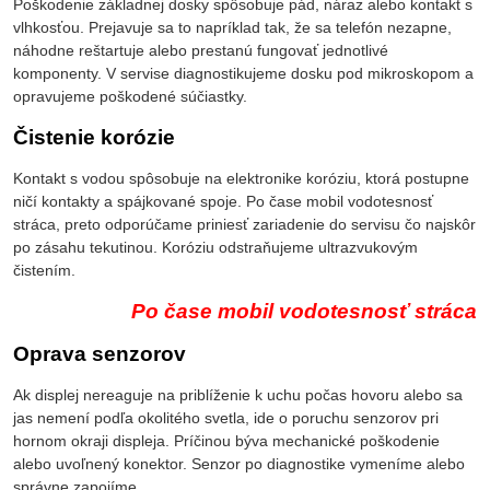
Poškodenie základnej dosky spôsobuje pád, náraz alebo kontakt s
vlhkosťou. Prejavuje sa to napríklad tak, že sa telefón nezapne,
náhodne reštartuje alebo prestanú fungovať jednotlivé
komponenty. V servise diagnostikujeme dosku pod mikroskopom a
opravujeme poškodené súčiastky.
Čistenie korózie
Kontakt s vodou spôsobuje na elektronike koróziu, ktorá postupne
ničí kontakty a spájkované spoje. Po čase mobil vodotesnosť
stráca, preto odporúčame priniesť zariadenie do servisu čo najskôr
po zásahu tekutinou. Koróziu odstraňujeme ultrazvukovým
čistením.
Po čase mobil vodotesnosť stráca
Oprava senzorov
Ak displej nereaguje na priblíženie k uchu počas hovoru alebo sa
jas nemení podľa okolitého svetla, ide o poruchu senzorov pri
hornom okraji displeja. Príčinou býva mechanické poškodenie
alebo uvoľnený konektor. Senzor po diagnostike vymeníme alebo
správne zapojíme.