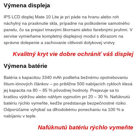
Výmena displeja
IPS LCD displej Mate 10 Lite je pri páde na hranu alebo roh
náchylný na prasknutie skla, prípadne na poškodenie samotného
panelu, čo sa prejaví tmavými škvrnami alebo farebnými pruhmi. V
servise vymieňame kompletný displejový modul s dôrazom na
správne dolepenie a zachovanie citlivosti dotykovej vrstvy.
Kvalitný kryt vie dobre ochrániť váš displej
Výmena batérie
Batéria s kapacitou 3340 mAh podlieha bežnému opotrebovaniu
lítium-iónových článkov – po približne 500 nabíjacích cykloch klesá
jej kapacita na 80 – 85 % pôvodnej hodnoty. Prejavuje sa to
kratšou výdržou alebo náhlym vypnutím pri 20 – 30 %. Nafúknutú
batériu rýchlo vymeňte, keďže predstavuje bezpečnostné riziko.
Odporúčame vyhýbať sa dlhodobému ponechaniu na 100 % a
nabíjaniu v teple.
Nafúknutú batériu rýchlo vymeňte