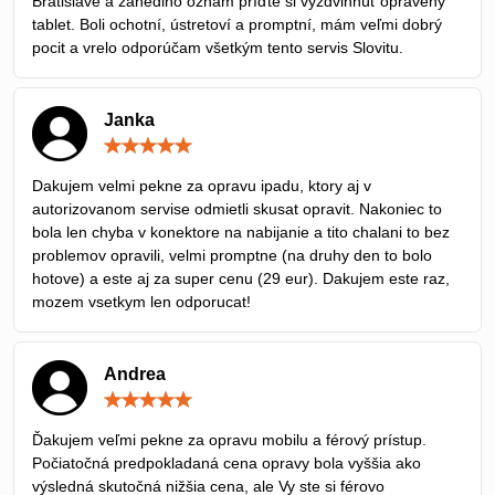
Bratislave a zanedlho oznam príďte si vyzdvihnúť opravený
tablet. Boli ochotní, ústretoví a promptní, mám veľmi dobrý
pocit a vrelo odporúčam všetkým tento servis Slovitu.
Janka
Hodnotenie:
5
/
Dakujem velmi pekne za opravu ipadu, ktory aj v
5
autorizovanom servise odmietli skusat opravit. Nakoniec to
bola len chyba v konektore na nabijanie a tito chalani to bez
problemov opravili, velmi promptne (na druhy den to bolo
hotove) a este aj za super cenu (29 eur). Dakujem este raz,
mozem vsetkym len odporucat!
Andrea
Hodnotenie:
5
/
Ďakujem veľmi pekne za opravu mobilu a férový prístup.
5
Počiatočná predpokladaná cena opravy bola vyššia ako
výsledná skutočná nižšia cena, ale Vy ste si férovo