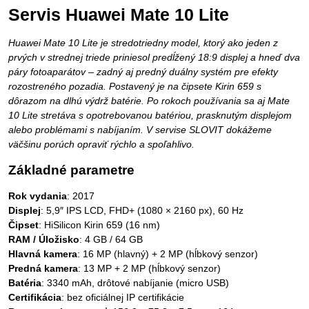
Servis Huawei Mate 10 Lite
Huawei Mate 10 Lite je stredotriedny model, ktorý ako jeden z
prvých v strednej triede priniesol predĺžený 18:9 displej a hneď dva
páry fotoaparátov – zadný aj predný duálny systém pre efekty
rozostreného pozadia. Postavený je na čipsete Kirin 659 s
dôrazom na dlhú výdrž batérie. Po rokoch používania sa aj Mate
10 Lite stretáva s opotrebovanou batériou, prasknutým displejom
alebo problémami s nabíjaním. V servise SLOVIT dokážeme
väčšinu porúch opraviť rýchlo a spoľahlivo.
Základné parametre
Rok vydania
: 2017
Displej
: 5,9″ IPS LCD, FHD+ (1080 × 2160 px), 60 Hz
Čipset
: HiSilicon Kirin 659 (16 nm)
RAM / Úložisko
: 4 GB / 64 GB
Hlavná kamera
: 16 MP (hlavný) + 2 MP (hĺbkový senzor)
Predná kamera
: 13 MP + 2 MP (hĺbkový senzor)
Batéria
: 3340 mAh, drôtové nabíjanie (micro USB)
Certifikácia
: bez oficiálnej IP certifikácie