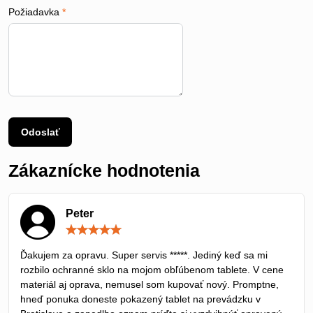
Požiadavka
*
Odoslať
Zákaznícke hodnotenia
Peter
Hodnotenie:
5
/
Ďakujem za opravu. Super servis *****. Jediný keď sa mi
5
rozbilo ochranné sklo na mojom obľúbenom tablete. V cene
materiál aj oprava, nemusel som kupovať nový. Promptne,
hneď ponuka doneste pokazený tablet na prevádzku v