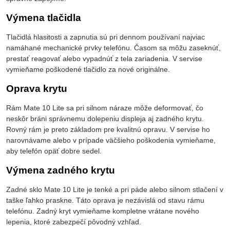
Výmena tlačidla
Tlačidlá hlasitosti a zapnutia sú pri dennom používaní najviac
namáhané mechanické prvky telefónu. Časom sa môžu zaseknúť,
prestať reagovať alebo vypadnúť z tela zariadenia. V servise
vymieňame poškodené tlačidlo za nové originálne.
Oprava krytu
Rám Mate 10 Lite sa pri silnom náraze môže deformovať, čo
neskôr bráni správnemu dolepeniu displeja aj zadného krytu.
Rovný rám je preto základom pre kvalitnú opravu. V servise ho
narovnávame alebo v prípade väčšieho poškodenia vymieňame,
aby telefón opäť dobre sedel.
Výmena zadného krytu
Zadné sklo Mate 10 Lite je tenké a pri páde alebo silnom stlačení v
taške ľahko praskne. Táto oprava je nezávislá od stavu rámu
telefónu. Zadný kryt vymieňame kompletne vrátane nového
lepenia, ktoré zabezpečí pôvodný vzhľad.