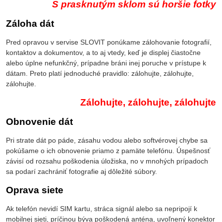
S prasknutým sklom sú horšie fotky
Záloha dát
Pred opravou v servise SLOVIT ponúkame zálohovanie fotografií,
kontaktov a dokumentov, a to aj vtedy, keď je displej čiastočne
alebo úplne nefunkčný, prípadne bráni inej poruche v prístupe k
dátam. Preto platí jednoduché pravidlo: zálohujte, zálohujte,
zálohujte.
Zálohujte, zálohujte, zálohujte
Obnovenie dát
Pri strate dát po páde, zásahu vodou alebo softvérovej chybe sa
pokúšame o ich obnovenie priamo z pamäte telefónu. Úspešnosť
závisí od rozsahu poškodenia úložiska, no v mnohých prípadoch
sa podarí zachrániť fotografie aj dôležité súbory.
Oprava siete
Ak telefón nevidí SIM kartu, stráca signál alebo sa nepripojí k
mobilnej sieti, príčinou býva poškodená anténa, uvoľnený konektor