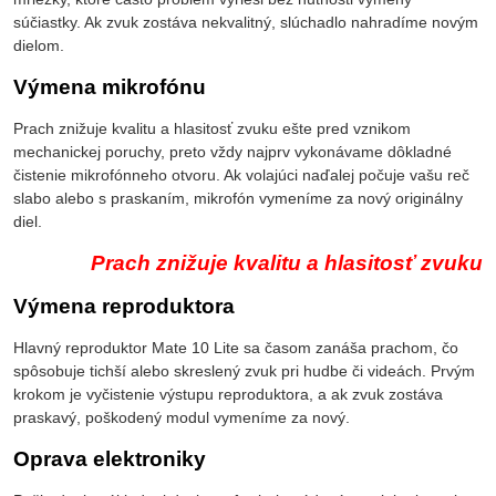
súčiastky. Ak zvuk zostáva nekvalitný, slúchadlo nahradíme novým
dielom.
Výmena mikrofónu
Prach znižuje kvalitu a hlasitosť zvuku ešte pred vznikom
mechanickej poruchy, preto vždy najprv vykonávame dôkladné
čistenie mikrofónneho otvoru. Ak volajúci naďalej počuje vašu reč
slabo alebo s praskaním, mikrofón vymeníme za nový originálny
diel.
Prach znižuje kvalitu a hlasitosť zvuku
Výmena reproduktora
Hlavný reproduktor Mate 10 Lite sa časom zanáša prachom, čo
spôsobuje tichší alebo skreslený zvuk pri hudbe či videách. Prvým
krokom je vyčistenie výstupu reproduktora, a ak zvuk zostáva
praskavý, poškodený modul vymeníme za nový.
Oprava elektroniky