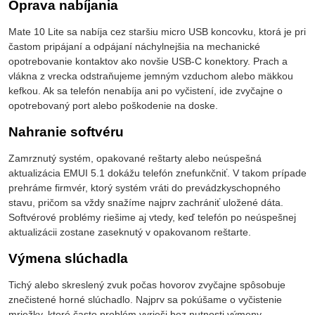
Oprava nabíjania
Mate 10 Lite sa nabíja cez staršiu micro USB koncovku, ktorá je pri
častom pripájaní a odpájaní náchylnejšia na mechanické
opotrebovanie kontaktov ako novšie USB-C konektory. Prach a
vlákna z vrecka odstraňujeme jemným vzduchom alebo mäkkou
kefkou. Ak sa telefón nenabíja ani po vyčistení, ide zvyčajne o
opotrebovaný port alebo poškodenie na doske.
Nahranie softvéru
Zamrznutý systém, opakované reštarty alebo neúspešná
aktualizácia EMUI 5.1 dokážu telefón znefunkčniť. V takom prípade
prehráme firmvér, ktorý systém vráti do prevádzkyschopného
stavu, pričom sa vždy snažíme najprv zachrániť uložené dáta.
Softvérové problémy riešime aj vtedy, keď telefón po neúspešnej
aktualizácii zostane zaseknutý v opakovanom reštarte.
Výmena slúchadla
Tichý alebo skreslený zvuk počas hovorov zvyčajne spôsobuje
znečistené horné slúchadlo. Najprv sa pokúšame o vyčistenie
mriežky, ktoré často problém vyrieši bez nutnosti výmeny