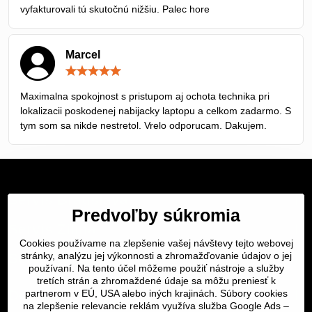
vyfakturovali tú skutočnú nižšiu. Palec hore
Marcel
Hodnotenie:
5
/
Maximalna spokojnost s pristupom aj ochota technika pri
5
lokalizacii poskodenej nabijacky laptopu a celkom zadarmo. S
tym som sa nikde nestretol. Vrelo odporucam. Dakujem.
Servis Bratislava
Predvoľby súkromia
Servis Žilina
Cookies používame na zlepšenie vašej návštevy tejto webovej
stránky, analýzu jej výkonnosti a zhromažďovanie údajov o jej
Servis Košice
používaní. Na tento účel môžeme použiť nástroje a služby
tretích strán a zhromaždené údaje sa môžu preniesť k
Dôležité odkazy
partnerom v EÚ, USA alebo iných krajinách. Súbory cookies
na zlepšenie relevancie reklám využíva služba Google Ads –