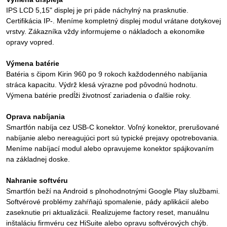
IPS LCD 5,15" displej je pri páde náchylný na prasknutie.
Certifikácia IP-. Meníme kompletný displej modul vrátane dotykovej
vrstvy. Zákazníka vždy informujeme o nákladoch a ekonomike
opravy vopred.
Výmena batérie
Batéria s čipom Kirin 960 po 9 rokoch každodenného nabíjania
stráca kapacitu. Výdrž klesá výrazne pod pôvodnú hodnotu.
Výmena batérie predĺži životnosť zariadenia o ďalšie roky.
Oprava nabíjania
Smartfón nabíja cez USB-C konektor. Voľný konektor, prerušované
nabíjanie alebo nereagujúci port sú typické prejavy opotrebovania.
Meníme nabíjací modul alebo opravujeme konektor spájkovaním
na základnej doske.
Nahranie softvéru
Smartfón beží na Android s plnohodnotnými Google Play službami.
Softvérové problémy zahŕňajú spomalenie, pády aplikácií alebo
zaseknutie pri aktualizácii. Realizujeme factory reset, manuálnu
inštaláciu firmvéru cez HiSuite alebo opravu softvérových chýb.