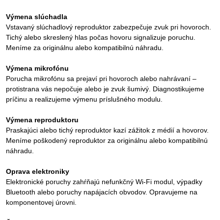
Výmena slúchadla
Vstavaný slúchadlový reproduktor zabezpečuje zvuk pri hovoroch.
Tichý alebo skreslený hlas počas hovoru signalizuje poruchu.
Meníme za originálnu alebo kompatibilnú náhradu.
Výmena mikrofónu
Porucha mikrofónu sa prejaví pri hovoroch alebo nahrávaní –
protistrana vás nepočuje alebo je zvuk šumivý. Diagnostikujeme
príčinu a realizujeme výmenu príslušného modulu.
Výmena reproduktoru
Praskajúci alebo tichý reproduktor kazí zážitok z médií a hovorov.
Meníme poškodený reproduktor za originálnu alebo kompatibilnú
náhradu.
Oprava elektroniky
Elektronické poruchy zahŕňajú nefunkčný Wi-Fi modul, výpadky
Bluetooth alebo poruchy napájacích obvodov. Opravujeme na
komponentovej úrovni.