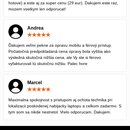
hotove) a este aj za super cenu (29 eur). Dakujem este raz,
mozem vsetkym len odporucat!
Andrea
Hodnotenie:
5
/
Ďakujem veľmi pekne za opravu mobilu a férový prístup.
5
Počiatočná predpokladaná cena opravy bola vyššia ako
výsledná skutočná nižšia cena, ale Vy ste si férovo
vyfakturovali tú skutočnú nižšiu. Palec hore
Marcel
Hodnotenie:
5
/
Maximalna spokojnost s pristupom aj ochota technika pri
5
lokalizacii poskodenej nabijacky laptopu a celkom zadarmo. S
tym som sa nikde nestretol. Vrelo odporucam. Dakujem.