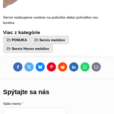
Servis realizujeme osobne na pobočke alebo pohodlne cez
kuriéra.
Viac z kategórie
PONUKA
Servis mobilov
Servis Honor mobilov
Facebook
Twitter
Bluesky
Pinterest
Reddit
LinkedIn
WhatsApp
E-
mail
Spýtajte sa nás
Vaše meno
*