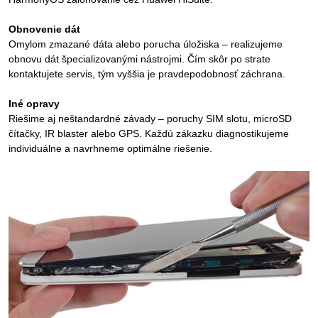
Obnovenie dát
Omylom zmazané dáta alebo porucha úložiska – realizujeme
obnovu dát špecializovanými nástrojmi. Čím skôr po strate
kontaktujete servis, tým vyššia je pravdepodobnosť záchrana.
Iné opravy
Riešime aj neštandardné závady – poruchy SIM slotu, microSD
čítačky, IR blaster alebo GPS. Každú zákazku diagnostikujeme
individuálne a navrhneme optimálne riešenie.