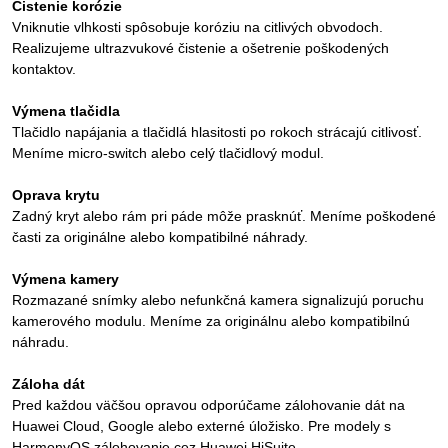
Čistenie korózie
Vniknutie vlhkosti spôsobuje koróziu na citlivých obvodoch.
Realizujeme ultrazvukové čistenie a ošetrenie poškodených
kontaktov.
Výmena tlačidla
Tlačidlo napájania a tlačidlá hlasitosti po rokoch strácajú citlivosť.
Meníme micro-switch alebo celý tlačidlový modul.
Oprava krytu
Zadný kryt alebo rám pri páde môže prasknúť. Meníme poškodené
časti za originálne alebo kompatibilné náhrady.
Výmena kamery
Rozmazané snímky alebo nefunkčná kamera signalizujú poruchu
kamerového modulu. Meníme za originálnu alebo kompatibilnú
náhradu.
Záloha dát
Pred každou väčšou opravou odporúčame zálohovanie dát na
Huawei Cloud, Google alebo externé úložisko. Pre modely s
HarmonyOS zálohovanie cez Huawei HiSuite.