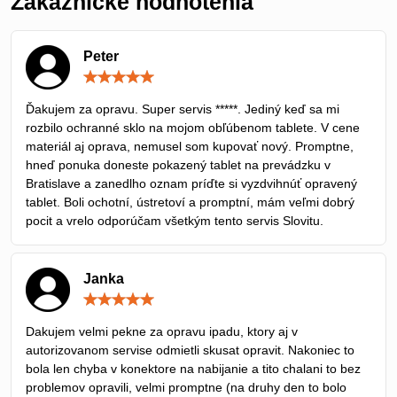
Zákaznícke hodnotenia
Peter
Hodnotenie:
5
/
Ďakujem za opravu. Super servis *****. Jediný keď sa mi
5
rozbilo ochranné sklo na mojom obľúbenom tablete. V cene
materiál aj oprava, nemusel som kupovať nový. Promptne,
hneď ponuka doneste pokazený tablet na prevádzku v
Bratislave a zanedlho oznam príďte si vyzdvihnúť opravený
tablet. Boli ochotní, ústretoví a promptní, mám veľmi dobrý
pocit a vrelo odporúčam všetkým tento servis Slovitu.
Janka
Hodnotenie:
5
/
Dakujem velmi pekne za opravu ipadu, ktory aj v
5
autorizovanom servise odmietli skusat opravit. Nakoniec to
bola len chyba v konektore na nabijanie a tito chalani to bez
problemov opravili, velmi promptne (na druhy den to bolo