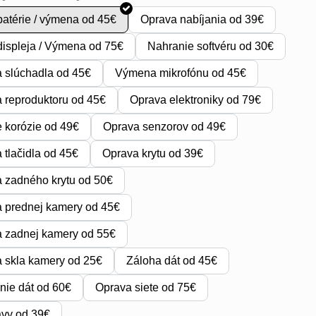
atérie / výmena od 45€
Oprava nabíjania od 39€
ispleja / Výmena od 75€
Nahranie softvéru od 30€
 slúchadla od 45€
Výmena mikrofónu od 45€
reproduktoru od 45€
Oprava elektroniky od 79€
e korózie od 49€
Oprava senzorov od 49€
tlačidla od 45€
Oprava krytu od 39€
 zadného krytu od 50€
 prednej kamery od 45€
 zadnej kamery od 55€
 skla kamery od 25€
Záloha dát od 45€
ie dát od 60€
Oprava siete od 75€
avy od 39€