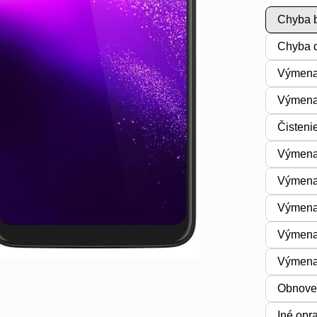
Chyba b
Chyba d
Výmena
Výmena 
Čisteni
Výmena 
Výmena
Výmena
Výmena
Výmena
Obnoven
Iné opr