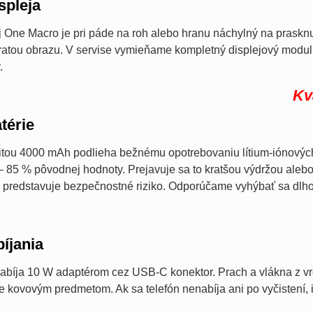
spleja
 One Macro je pri páde na roh alebo hranu náchylný na prasknut
ratou obrazu. V servise vymieňame kompletný displejový modul 
.
Kv
térie
itou 4000 mAh podlieha bežnému opotrebovaniu lítium-iónových 
– 85 % pôvodnej hodnoty. Prejavuje sa to kratšou výdržou alebo
 predstavuje bezpečnostné riziko. Odporúčame vyhýbať sa dlh
íjania
abíja 10 W adaptérom cez USB-C konektor. Prach a vlákna z
ie kovovým predmetom. Ak sa telefón nenabíja ani po vyčistení,