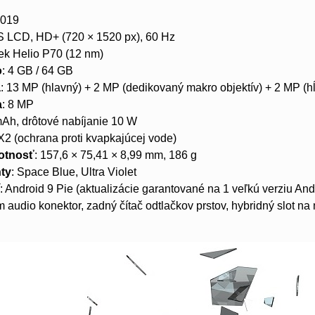
2019
PS LCD, HD+ (720 × 1520 px), 60 Hz
ek Helio P70 (12 nm)
o
: 4 GB / 64 GB
a
: 13 MP (hlavný) + 2 MP (dedikovaný makro objektív) + 2 MP (h
a
: 8 MP
mAh, drôtové nabíjanie 10 W
PX2 (ochrana proti kvapkajúcej vode)
otnosť
: 157,6 × 75,41 × 8,99 mm, 186 g
nty
: Space Blue, Ultra Violet
í
: Android 9 Pie (aktualizácie garantované na 1 veľkú verziu And
m audio konektor, zadný čítač odtlačkov prstov, hybridný slot n