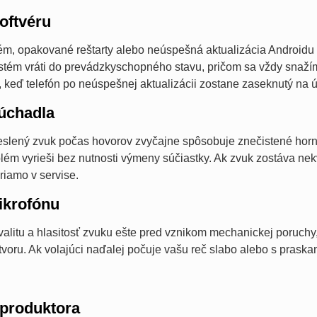
oftvéru
m, opakované reštarty alebo neúspešná aktualizácia Androidu 
systém vráti do prevádzkyschopného stavu, pričom sa vždy snaží
y, keď telefón po neúspešnej aktualizácii zostane zaseknutý na
úchadla
eslený zvuk počas hovorov zvyčajne spôsobuje znečistené horn
blém vyrieši bez nutnosti výmeny súčiastky. Ak zvuk zostáva n
riamo v servise.
krofónu
valitu a hlasitosť zvuku ešte pred vznikom mechanickej poruch
voru. Ak volajúci naďalej počuje vašu reč slabo alebo s praska
produktora