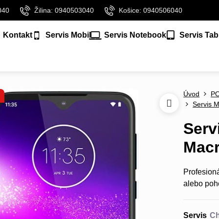
040
Žilina: 0940503040
Košice: 0940506040
Kontakt
Servis Mobil
Servis Notebook
Servis Tab
Úvod
P
Servis 
Serv
Mac
Profesion
alebo poh
Servis