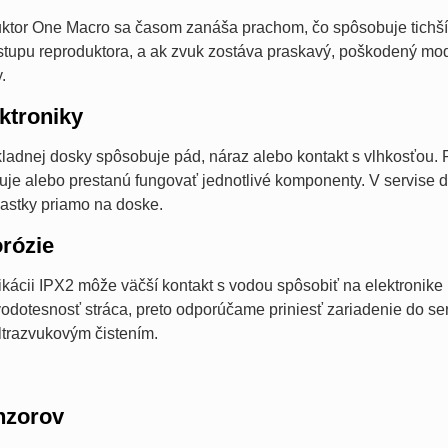
ktor One Macro sa časom zanáša prachom, čo spôsobuje tichší 
výstupu reproduktora, a ak zvuk zostáva praskavý, poškodený m
.
ktroniky
adnej dosky spôsobuje pád, náraz alebo kontakt s vlhkosťou. Pr
tuje alebo prestanú fungovať jednotlivé komponenty. V servis
astky priamo na doske.
orózie
ifikácii IPX2 môže väčší kontakt s vodou spôsobiť na elektronike
odotesnosť stráca, preto odporúčame priniesť zariadenie do ser
ltrazvukovým čistením.
nzorov