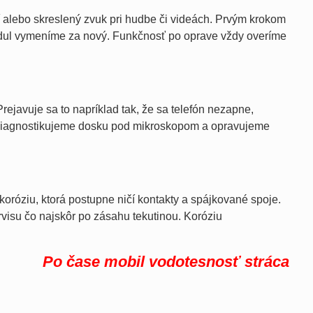
alebo skreslený zvuk pri hudbe či videách. Prvým krokom
odul vymeníme za nový. Funkčnosť po oprave vždy overíme
ejavuje sa to napríklad tak, že sa telefón nezapne,
e diagnostikujeme dosku pod mikroskopom a opravujeme
 koróziu, ktorá postupne ničí kontakty a spájkované spoje.
visu čo najskôr po zásahu tekutinou. Koróziu
Po čase mobil vodotesnosť stráca