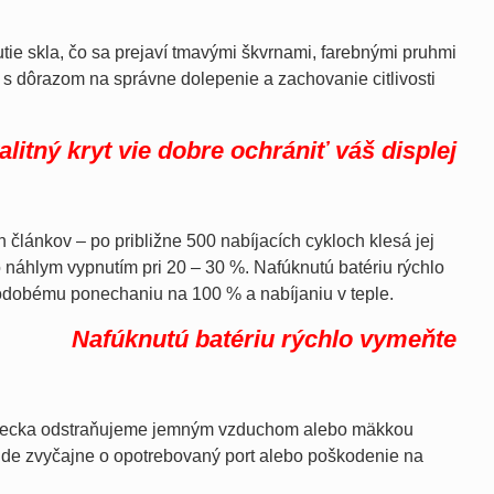
ie skla, čo sa prejaví tmavými škvrnami, farebnými pruhmi
s dôrazom na správne dolepenie a zachovanie citlivosti
alitný kryt vie dobre ochrániť váš displej
článkov – po približne 500 nabíjacích cykloch klesá jej
 náhlym vypnutím pri 20 – 30 %. Nafúknutú batériu rýchlo
odobému ponechaniu na 100 % a nabíjaniu v teple.
Nafúknutú batériu rýchlo vymeňte
 vrecka odstraňujeme jemným vzduchom alebo mäkkou
 ide zvyčajne o opotrebovaný port alebo poškodenie na