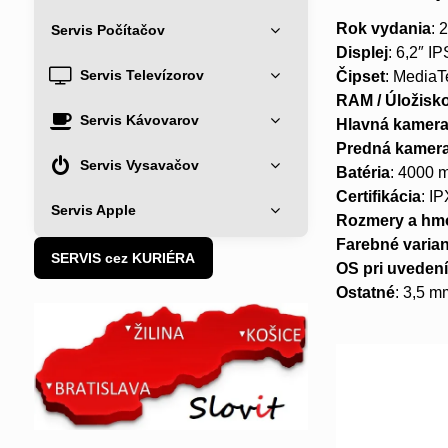
Rok vydania
: 
Servis Počítačov
Displej
: 6,2″ I
Servis Televízorov
Čipset
: MediaT
RAM / Úložisk
Servis Kávovarov
Hlavná kamer
Predná kamer
Servis Vysavačov
Batéria
: 4000 
Certifikácia
: I
Servis Apple
Rozmery a hm
Farebné varia
SERVIS cez KURIÉRA
OS pri uveden
Ostatné
: 3,5 m