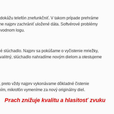
dokážu telefón znefunkčniť. V takom prípade prehráme
me najprv zachrániť uložené dáta. Softvérové problémy
 úvodnom logu.
é slúchadlo. Najprv sa pokúšame o vyčistenie mriežky,
ekvalitný, slúchadlo nahradíme novým dielom a otestujeme
y, preto vždy najprv vykonávame dôkladné čistenie
ním, mikrofón vymeníme za nový originálny diel.
Prach znižuje kvalitu a hlasitosť zvuku