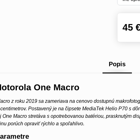
45 
Popis
Motorola One Macro
acro z roku 2019 sa zameriava na cenovo dostupnú makrofotog
2 centimetrov. Postavený je na čipsete MediaTek Helio P70 s d
j One Macro stretáva s opotrebovanou batériou, prasknutým di
u porúch opraviť rýchlo a spoľahlivo.
parametre