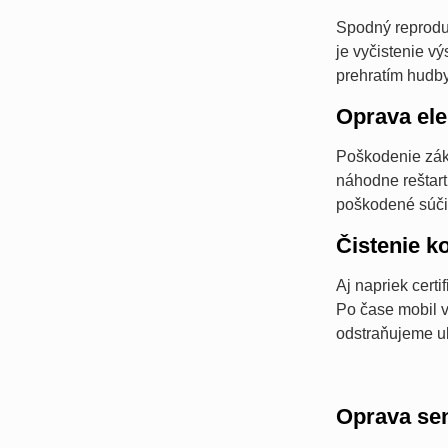
Spodný reprodu
je vyčistenie 
prehratím hudby
Oprava ele
Poškodenie zákl
náhodne reštar
poškodené súči
Čistenie k
Aj napriek cert
Po čase mobil v
odstraňujeme u
Oprava se