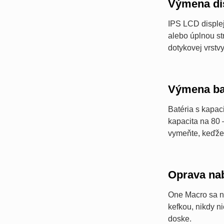
Výmena di
IPS LCD displej
alebo úplnou st
dotykovej vrstvy
Výmena ba
Batéria s kapac
kapacita na 80 
vymeňte, keďže
Oprava nab
One Macro sa n
kefkou, nikdy n
doske.