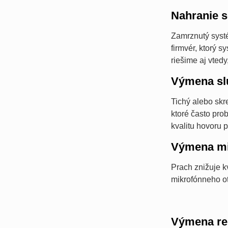
Nahranie s
Zamrznutý systé
firmvér, ktorý 
riešime aj vted
Výmena sl
Tichý alebo skr
ktoré často pro
kvalitu hovoru p
Výmena mi
Prach znižuje k
mikrofónneho ot
Výmena re