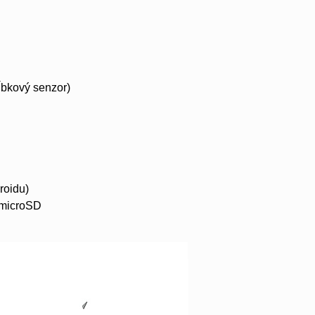
ĺbkový senzor)
roidu)
a microSD