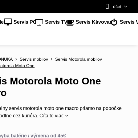
účet
let
Servis PC
Servis TV
Servis Kávovar
Servis 
ONUKA
Servis mobilov
Servis Motorola mobilov
Motorola Moto One
is Motorola Moto One
ro
álny servis motorola moto one macro priamo na pobočke
odlne cez kuriéra.
Čítajte viac