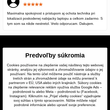
Hodnotenie:
5
/
Maximalna spokojnost s pristupom aj ochota technika pri
5
lokalizacii poskodenej nabijacky laptopu a celkom zadarmo. S
tym som sa nikde nestretol. Vrelo odporucam. Dakujem.
Servis Bratislava
Predvoľby súkromia
Servis Žilina
Cookies používame na zlepšenie vašej návštevy tejto webovej
stránky, analýzu jej výkonnosti a zhromažďovanie údajov o jej
Servis Košice
používaní. Na tento účel môžeme použiť nástroje a služby
tretích strán a zhromaždené údaje sa môžu preniesť k
Dôležité odkazy
partnerom v EÚ, USA alebo iných krajinách. Súbory cookies
na zlepšenie relevancie reklám využíva služba Google Ads –
podrobnosti tu
alebo Meta –
podrobnosti tu
(Facebook,
SERVIS KURIÉROM
Instagram). Kliknutím na „Prijať všetky cookies“ vyjadrujete
svoj súhlas s týmto spracovaním. Nižšie môžete nájsť
podrobné informácie alebo upraviť svoje preferencie.