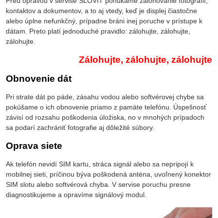
Pred opravou v servise SLOVIT ponúkame zálohovanie fotografií,
kontaktov a dokumentov, a to aj vtedy, keď je displej čiastočne
alebo úplne nefunkčný, prípadne bráni inej poruche v prístupe k
dátam. Preto platí jednoduché pravidlo: zálohujte, zálohujte,
zálohujte.
Zálohujte, zálohujte, zálohujte
Obnovenie dát
Pri strate dát po páde, zásahu vodou alebo softvérovej chybe sa
pokúšame o ich obnovenie priamo z pamäte telefónu. Úspešnosť
závisí od rozsahu poškodenia úložiska, no v mnohých prípadoch
sa podarí zachrániť fotografie aj dôležité súbory.
Oprava siete
Ak telefón nevidí SIM kartu, stráca signál alebo sa nepripojí k
mobilnej sieti, príčinou býva poškodená anténa, uvoľnený konektor
SIM slotu alebo softvérová chyba. V servise poruchu presne
diagnostikujeme a opravíme signálový modul.