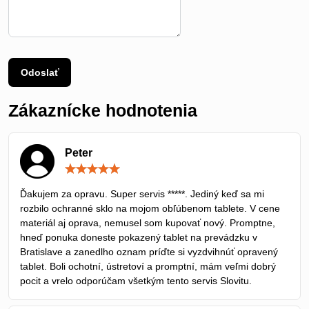
Odoslať
Zákaznícke hodnotenia
Peter
Hodnotenie:
5
/
Ďakujem za opravu. Super servis *****. Jediný keď sa mi
5
rozbilo ochranné sklo na mojom obľúbenom tablete. V cene
materiál aj oprava, nemusel som kupovať nový. Promptne,
hneď ponuka doneste pokazený tablet na prevádzku v
Bratislave a zanedlho oznam príďte si vyzdvihnúť opravený
tablet. Boli ochotní, ústretoví a promptní, mám veľmi dobrý
pocit a vrelo odporúčam všetkým tento servis Slovitu.