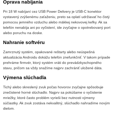
Oprava nabíjania
Pri 18 W nabíjaní cez USB Power Delivery je USB-C konektor
vystavený zvýšenému zaťaženiu, preto sa oplatí udržiavať ho čistý
pomocou jemného vzduchu alebo mäkkej nekovovej kefky. Ak sa
telefón nenabíja ani po vyčistení, ide zvyčajne o opotrebovaný port
alebo poruchu na doske.
Nahranie softvéru
Zamrznutý systém, opakované reštarty alebo neúspešná
aktualizácia Androidu dokážu telefón znefunkčniť. V takom prípade
prehráme firmvér, ktorý systém vráti do prevádzkyschopného
stavu, pričom sa vždy snažíme najprv zachrániť uložené dáta.
Výmena slúchadla
Tichý alebo skreslený zvuk počas hovorov zvyčajne spôsobuje
znečistené horné slúchadlo. Najprv sa pokúšame o vyčistenie
mriežky, ktoré často problém vyrieši bez nutnosti výmeny
súčiastky. Ak zvuk zostáva nekvalitný, slúchadlo nahradíme novým
dielom.