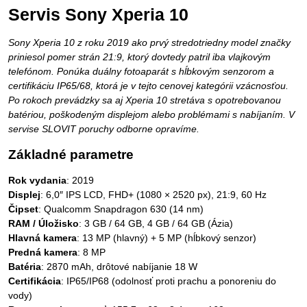
Servis Sony Xperia 10
Sony Xperia 10 z roku 2019 ako prvý stredotriedny model značky
priniesol pomer strán 21:9, ktorý dovtedy patril iba vlajkovým
telefónom. Ponúka duálny fotoaparát s hĺbkovým senzorom a
certifikáciu IP65/68, ktorá je v tejto cenovej kategórii vzácnosťou.
Po rokoch prevádzky sa aj Xperia 10 stretáva s opotrebovanou
batériou, poškodeným displejom alebo problémami s nabíjaním. V
servise SLOVIT poruchy odborne opravíme.
Základné parametre
Rok vydania
: 2019
Displej
: 6,0″ IPS LCD, FHD+ (1080 × 2520 px), 21:9, 60 Hz
Čipset
: Qualcomm Snapdragon 630 (14 nm)
RAM / Úložisko
: 3 GB / 64 GB, 4 GB / 64 GB (Ázia)
Hlavná kamera
: 13 MP (hlavný) + 5 MP (hĺbkový senzor)
Predná kamera
: 8 MP
Batéria
: 2870 mAh, drôtové nabíjanie 18 W
Certifikácia
: IP65/IP68 (odolnosť proti prachu a ponoreniu do
vody)