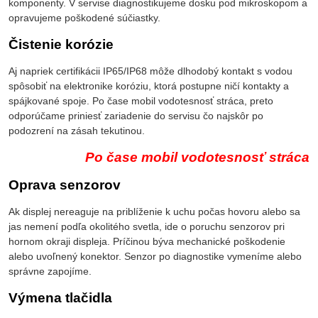
komponenty. V servise diagnostikujeme dosku pod mikroskopom a
opravujeme poškodené súčiastky.
Čistenie korózie
Aj napriek certifikácii IP65/IP68 môže dlhodobý kontakt s vodou
spôsobiť na elektronike koróziu, ktorá postupne ničí kontakty a
spájkované spoje. Po čase mobil vodotesnosť stráca, preto
odporúčame priniesť zariadenie do servisu čo najskôr po
podozrení na zásah tekutinou.
Po čase mobil vodotesnosť stráca
Oprava senzorov
Ak displej nereaguje na priblíženie k uchu počas hovoru alebo sa
jas nemení podľa okolitého svetla, ide o poruchu senzorov pri
hornom okraji displeja. Príčinou býva mechanické poškodenie
alebo uvoľnený konektor. Senzor po diagnostike vymeníme alebo
správne zapojíme.
Výmena tlačidla