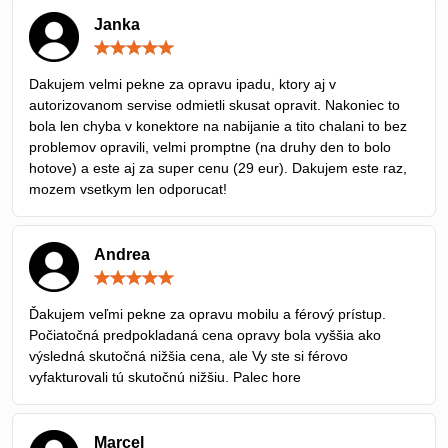
Janka
Hodnotenie:
5
/
Dakujem velmi pekne za opravu ipadu, ktory aj v
5
autorizovanom servise odmietli skusat opravit. Nakoniec to
bola len chyba v konektore na nabijanie a tito chalani to bez
problemov opravili, velmi promptne (na druhy den to bolo
hotove) a este aj za super cenu (29 eur). Dakujem este raz,
mozem vsetkym len odporucat!
Andrea
Hodnotenie:
5
/
Ďakujem veľmi pekne za opravu mobilu a férový prístup.
5
Počiatočná predpokladaná cena opravy bola vyššia ako
výsledná skutočná nižšia cena, ale Vy ste si férovo
vyfakturovali tú skutočnú nižšiu. Palec hore
Marcel