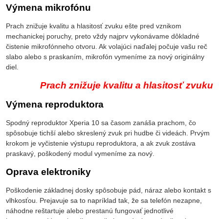
Výmena mikrofónu
Prach znižuje kvalitu a hlasitosť zvuku ešte pred vznikom
mechanickej poruchy, preto vždy najprv vykonávame dôkladné
čistenie mikrofónneho otvoru. Ak volajúci naďalej počuje vašu reč
slabo alebo s praskaním, mikrofón vymeníme za nový originálny
diel.
Prach znižuje kvalitu a hlasitosť zvuku
Výmena reproduktora
Spodný reproduktor Xperia 10 sa časom zanáša prachom, čo
spôsobuje tichší alebo skreslený zvuk pri hudbe či videách. Prvým
krokom je vyčistenie výstupu reproduktora, a ak zvuk zostáva
praskavý, poškodený modul vymeníme za nový.
Oprava elektroniky
Poškodenie základnej dosky spôsobuje pád, náraz alebo kontakt s
vlhkosťou. Prejavuje sa to napríklad tak, že sa telefón nezapne,
náhodne reštartuje alebo prestanú fungovať jednotlivé