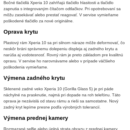
Bočné tlačidlá Xperia 10 zahŕňajú tlačidlo hlasitosti a tlačidlo
zapnutia s integrovaným čítačom odtlačkov. Pri opotrebovaní sa
môžu zasekávať alebo prestať reagovať. V servise vymieňame
poškodené tlačidlo za nové originálne.
Oprava krytu
Plastový rám Xperia 10 sa pri silnom náraze môže deformovať, čo
neskôr bráni správnemu dolepeniu displeja aj zadného krytu a
narúša aj vodotesnosť. Rovný rám je preto základom pre kvalitnú
opravu. V servise ho narovnávame alebo v prípade väčšieho
poškodenia vymieňame.
Výmena zadného krytu
Sklenené zadné veko Xperia 10 (Gorilla Glass 5) je pri páde
náchylné na prasknutie, najmä pri dopade na roh telefónu. Táto
oprava je nezávislá od stavu rámu a rieši sa samostatne. Nový
zadný kryt lepíme presne podľa výrobných tolerancií.
Výmena prednej kamery
Rozmazané selfie alebo úplná strata obrazu z prednej kamery