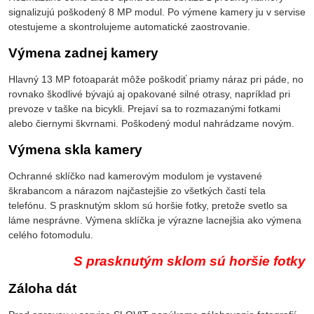
signalizujú poškodený 8 MP modul. Po výmene kamery ju v servise
otestujeme a skontrolujeme automatické zaostrovanie.
Výmena zadnej kamery
Hlavný 13 MP fotoaparát môže poškodiť priamy náraz pri páde, no
rovnako škodlivé bývajú aj opakované silné otrasy, napríklad pri
prevoze v taške na bicykli. Prejaví sa to rozmazanými fotkami
alebo čiernymi škvrnami. Poškodený modul nahrádzame novým.
Výmena skla kamery
Ochranné sklíčko nad kamerovým modulom je vystavené
škrabancom a nárazom najčastejšie zo všetkých častí tela
telefónu. S prasknutým sklom sú horšie fotky, pretože svetlo sa
láme nesprávne. Výmena sklíčka je výrazne lacnejšia ako výmena
celého fotomodulu.
S prasknutým sklom sú horšie fotky
Záloha dát