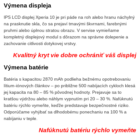
Výmena displeja
IPS LCD displej Xperia 10 je pri páde na roh alebo hranu náchylný
na prasknutie skla, čo sa prejaví tmavými škvrnami, farebnými
pruhmi alebo úplnou stratou obrazu. V servise vymieňame
kompletný displejový modul s dôrazom na správne dolepenie a
zachovanie citlivosti dotykovej vrstvy.
Kvalitný kryt vie dobre ochrániť váš displej
Výmena batérie
Batéria s kapacitou 2870 mAh podlieha bežnému opotrebovaniu
lítium-iónových článkov – po približne 500 nabíjacích cykloch klesá
jej kapacita na 80 – 85 % pôvodnej hodnoty. Prejavuje sa to
kratšou výdržou alebo náhlym vypnutím pri 20 – 30 %. Nafúknutú
batériu rýchlo vymeňte, keďže predstavuje bezpečnostné riziko.
Odporúčame vyhýbať sa dlhodobému ponechaniu na 100 % a
nabíjaniu v teple.
Nafúknutú batériu rýchlo vymeňte