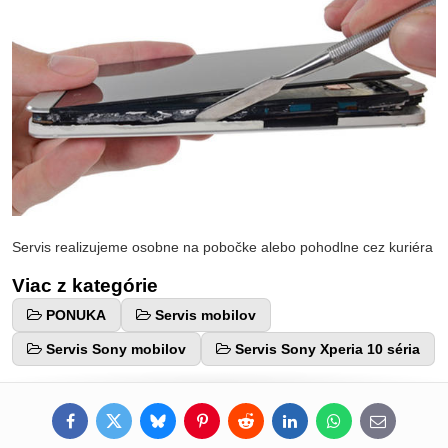
Servis realizujeme osobne na pobočke alebo pohodlne cez kuriéra
Viac z kategórie
PONUKA
Servis mobilov
Servis Sony mobilov
Servis Sony Xperia 10 séria
Facebook
Twitter
Bluesky
Pinterest
Reddit
LinkedIn
WhatsApp
E-
mail