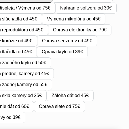
ispleja / Výmena od 75€
Nahranie softvéru od 30€
 slúchadla od 45€
Výmena mikrofónu od 45€
reproduktoru od 45€
Oprava elektroniky od 79€
e korózie od 49€
Oprava senzorov od 49€
tlačidla od 45€
Oprava krytu od 39€
 zadného krytu od 50€
 prednej kamery od 45€
 zadnej kamery od 55€
 skla kamery od 25€
Záloha dát od 45€
ie dát od 60€
Oprava siete od 75€
avy od 39€