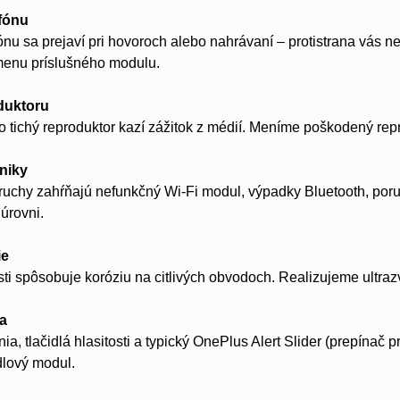
fónu
nu sa prejaví pri hovoroch alebo nahrávaní – protistrana vás n
menu príslušného modulu.
duktoru
o tichý reproduktor kazí zážitok z médií. Meníme poškodený rep
niky
oruchy zahŕňajú nefunkčný Wi-Fi modul, výpadky Bluetooth, p
úrovni.
ie
sti spôsobuje koróziu na citlivých obvodoch. Realizujeme ultra
la
ia, tlačidlá hlasitosti a typický OnePlus Alert Slider (prepínač p
idlový modul.