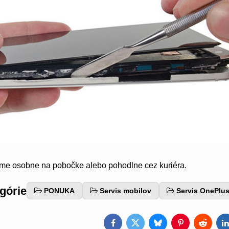
eme osobne na pobočke alebo pohodlne cez kuriéra.
egórie
PONUKA
Servis mobilov
Servis OnePlu
Facebook
Twitter
Bluesky
Pinterest
Reddit
L