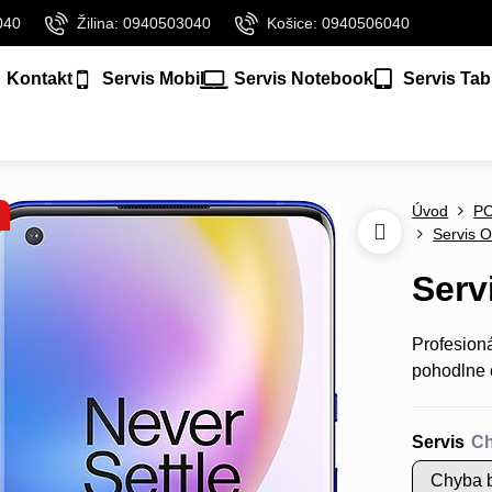
040
Žilina: 0940503040
Košice: 0940506040
Kontakt
Servis Mobil
Servis Notebook
Servis Tab
Úvod
P
Servis O
Serv
Profesion
pohodlne 
Servis
Chyba b