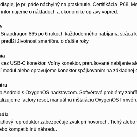
splej je pri páde náchylný na prasknutie. Certifikácia IP68. M
 informujeme o nákladoch a ekonomike opravy vopred.
e
m Snapdragon 865 po 6 rokoch každodenného nabíjania stráca k
predĺži životnosť smartfónu o ďalšie roky.
nia
 cez USB-C konektor. Voľný konektor, prerušované nabíjanie ale
í modul alebo opravujeme konektor spájkovaním na základnej 
véru
a Android s OxygenOS nadstavcom. Softvérové problémy zahŕňaj
ealizujeme factory reset, manuálnu inštaláciu OxygenOS firmvér
adla
dlový reproduktor zabezpečuje zvuk pri hovoroch. Tichý alebo
lebo kompatibilnú náhradu.