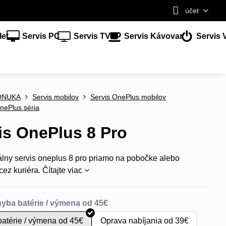
účet
let
Servis PC
Servis TV
Servis Kávovar
Servis 
ONUKA
Servis mobilov
Servis OnePlus mobilov
nePlus séria
is OnePlus 8 Pro
álny servis oneplus 8 pro priamo na pobočke alebo
cez kuriéra.
Čítajte viac
atérie / výmena od 45€
Oprava nabíjania od 39€