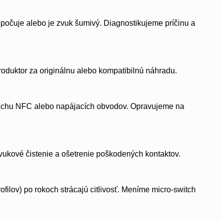
epočuje alebo je zvuk šumivý. Diagnostikujeme príčinu a
roduktor za originálnu alebo kompatibilnú náhradu.
oruchu NFC alebo napájacích obvodov. Opravujeme na
zvukové čistenie a ošetrenie poškodených kontaktov.
rofilov) po rokoch strácajú citlivosť. Meníme micro-switch