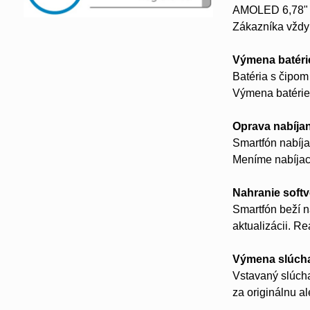
AMOLED 6,78" di
Zákazníka vždy
Výmena batéri
Batéria s čipo
Výmena batérie 
Oprava nabíja
Smartfón nabíja
Meníme nabíjac
Nahranie soft
Smartfón beží n
aktualizácii. R
Výmena slúch
Vstavaný slúcha
za originálnu a