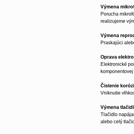
Výmena mikro
Porucha mikrofó
realizujeme vý
Výmena repro
Praskajúci aleb
Oprava elektro
Elektronické p
komponentovej 
Čistenie koróz
Vniknutie vlhko
Výmena tlačid
Tlačidlo napájan
alebo celý tlač