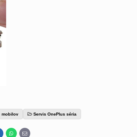
s mobilov
Servis OnePlus séria
inkedIn
WhatsApp
E-