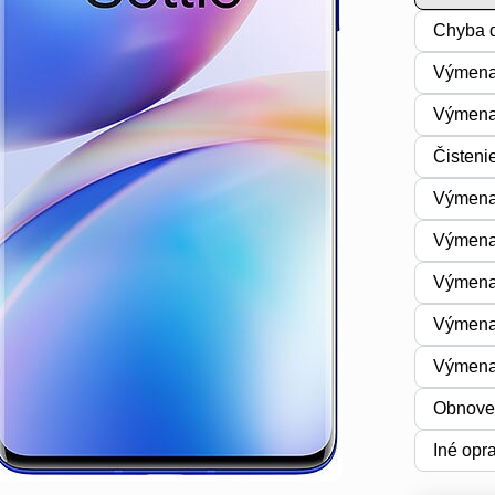
Chyba d
Výmena
Výmena 
Čisteni
Výmena 
Výmena
Výmena
Výmena
Výmena
Obnoven
Iné opr