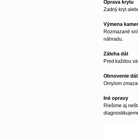
Oprava krytu
Zadný kryt aleb
Výmena kame
Rozmazané sním
náhradu.
Záloha dát
Pred každou vä
Obnovenie dát
Omylom zmazané
Iné opravy
Riešime aj nešt
diagnostikujeme