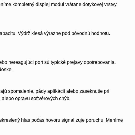
eníme kompletný displej modul vrátane dotykovej vrstvy.
apacitu. Výdrž klesá výrazne pod pôvodnú hodnotu.
bo nereagujúci port sú typické prejavy opotrebovania.
doske.
ú spomalenie, pády aplikácií alebo zaseknutie pri
u alebo opravu softvérových chýb.
 skreslený hlas počas hovoru signalizuje poruchu. Meníme