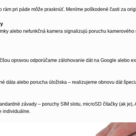
o rám pri páde môže prasknúť. Meníme poškodené časti za orig
ry
ky alebo nefunkčná kamera signalizujú poruchu kamerového m
čšou opravou odporúčame zálohovanie dát na Google alebo ext
 dáta alebo porucha úložiska – realizujeme obnovu dát špecia
andardné závady – poruchy SIM slotu, microSD čítačky (ak je)
 individuálne.