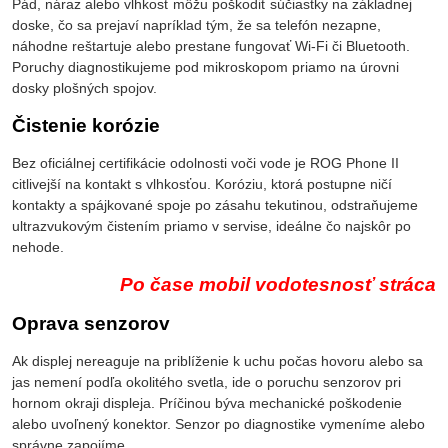
Pád, náraz alebo vlhkosť môžu poškodiť súčiastky na základnej
doske, čo sa prejaví napríklad tým, že sa telefón nezapne,
náhodne reštartuje alebo prestane fungovať Wi-Fi či Bluetooth.
Poruchy diagnostikujeme pod mikroskopom priamo na úrovni
dosky plošných spojov.
Čistenie korózie
Bez oficiálnej certifikácie odolnosti voči vode je ROG Phone II
citlivejší na kontakt s vlhkosťou. Koróziu, ktorá postupne ničí
kontakty a spájkované spoje po zásahu tekutinou, odstraňujeme
ultrazvukovým čistením priamo v servise, ideálne čo najskôr po
nehode.
Po čase mobil vodotesnosť stráca
Oprava senzorov
Ak displej nereaguje na priblíženie k uchu počas hovoru alebo sa
jas nemení podľa okolitého svetla, ide o poruchu senzorov pri
hornom okraji displeja. Príčinou býva mechanické poškodenie
alebo uvoľnený konektor. Senzor po diagnostike vymeníme alebo
správne zapojíme.