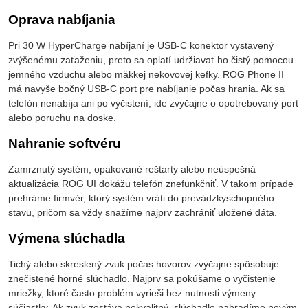
Oprava nabíjania
Pri 30 W HyperCharge nabíjaní je USB-C konektor vystavený
zvýšenému zaťaženiu, preto sa oplatí udržiavať ho čistý pomocou
jemného vzduchu alebo mäkkej nekovovej kefky. ROG Phone II
má navyše bočný USB-C port pre nabíjanie počas hrania. Ak sa
telefón nenabíja ani po vyčistení, ide zvyčajne o opotrebovaný port
alebo poruchu na doske.
Nahranie softvéru
Zamrznutý systém, opakované reštarty alebo neúspešná
aktualizácia ROG UI dokážu telefón znefunkčniť. V takom prípade
prehráme firmvér, ktorý systém vráti do prevádzkyschopného
stavu, pričom sa vždy snažíme najprv zachrániť uložené dáta.
Výmena slúchadla
Tichý alebo skreslený zvuk počas hovorov zvyčajne spôsobuje
znečistené horné slúchadlo. Najprv sa pokúšame o vyčistenie
mriežky, ktoré často problém vyrieši bez nutnosti výmeny
súčiastky. Ak zvuk zostáva nekvalitný, slúchadlo nahradíme novým