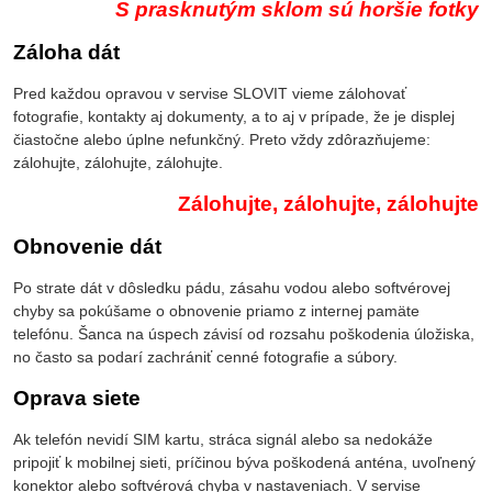
S prasknutým sklom sú horšie fotky
Záloha dát
Pred každou opravou v servise SLOVIT vieme zálohovať
fotografie, kontakty aj dokumenty, a to aj v prípade, že je displej
čiastočne alebo úplne nefunkčný. Preto vždy zdôrazňujeme:
zálohujte, zálohujte, zálohujte.
Zálohujte, zálohujte, zálohujte
Obnovenie dát
Po strate dát v dôsledku pádu, zásahu vodou alebo softvérovej
chyby sa pokúšame o obnovenie priamo z internej pamäte
telefónu. Šanca na úspech závisí od rozsahu poškodenia úložiska,
no často sa podarí zachrániť cenné fotografie a súbory.
Oprava siete
Ak telefón nevidí SIM kartu, stráca signál alebo sa nedokáže
pripojiť k mobilnej sieti, príčinou býva poškodená anténa, uvoľnený
konektor alebo softvérová chyba v nastaveniach. V servise