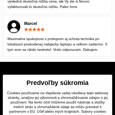
výsledná skutočná nižšia cena, ale Vy ste si férovo
vyfakturovali tú skutočnú nižšiu. Palec hore
Marcel
Hodnotenie:
5
/
Maximalna spokojnost s pristupom aj ochota technika pri
5
lokalizacii poskodenej nabijacky laptopu a celkom zadarmo. S
tym som sa nikde nestretol. Vrelo odporucam. Dakujem.
Servis Bratislava
Predvoľby súkromia
Servis Žilina
Cookies používame na zlepšenie vašej návštevy tejto webovej
stránky, analýzu jej výkonnosti a zhromažďovanie údajov o jej
Servis Košice
používaní. Na tento účel môžeme použiť nástroje a služby
tretích strán a zhromaždené údaje sa môžu preniesť k
Dôležité odkazy
partnerom v EÚ, USA alebo iných krajinách. Súbory cookies