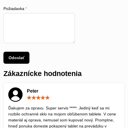
Požiadavka
*
Odoslať
Zákaznícke hodnotenia
Peter
Hodnotenie:
5
/
Ďakujem za opravu. Super servis *****. Jediný keď sa mi
5
rozbilo ochranné sklo na mojom obľúbenom tablete. V cene
materiál aj oprava, nemusel som kupovať nový. Promptne,
hneď ponuka doneste pokazený tablet na prevádzku v