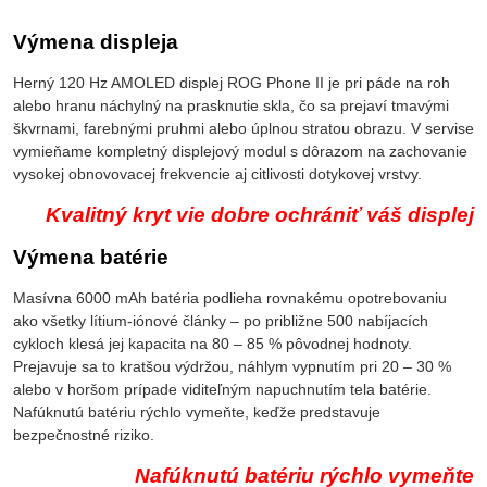
Výmena displeja
Herný 120 Hz AMOLED displej ROG Phone II je pri páde na roh
alebo hranu náchylný na prasknutie skla, čo sa prejaví tmavými
škvrnami, farebnými pruhmi alebo úplnou stratou obrazu. V servise
vymieňame kompletný displejový modul s dôrazom na zachovanie
vysokej obnovovacej frekvencie aj citlivosti dotykovej vrstvy.
Kvalitný kryt vie dobre ochrániť váš displej
Výmena batérie
Masívna 6000 mAh batéria podlieha rovnakému opotrebovaniu
ako všetky lítium-iónové články – po približne 500 nabíjacích
cykloch klesá jej kapacita na 80 – 85 % pôvodnej hodnoty.
Prejavuje sa to kratšou výdržou, náhlym vypnutím pri 20 – 30 %
alebo v horšom prípade viditeľným napuchnutím tela batérie.
Nafúknutú batériu rýchlo vymeňte, keďže predstavuje
bezpečnostné riziko.
Nafúknutú batériu rýchlo vymeňte