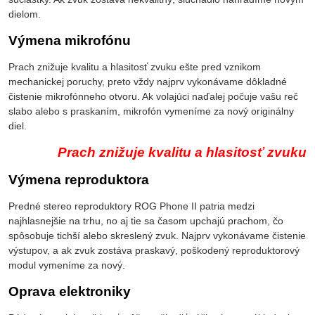
dielom.
Výmena mikrofónu
Prach znižuje kvalitu a hlasitosť zvuku ešte pred vznikom
mechanickej poruchy, preto vždy najprv vykonávame dôkladné
čistenie mikrofónneho otvoru. Ak volajúci naďalej počuje vašu reč
slabo alebo s praskaním, mikrofón vymeníme za nový originálny
diel.
Prach znižuje kvalitu a hlasitosť zvuku
Výmena reproduktora
Predné stereo reproduktory ROG Phone II patria medzi
najhlasnejšie na trhu, no aj tie sa časom upchajú prachom, čo
spôsobuje tichší alebo skreslený zvuk. Najprv vykonávame čistenie
výstupov, a ak zvuk zostáva praskavý, poškodený reproduktorový
modul vymeníme za nový.
Oprava elektroniky