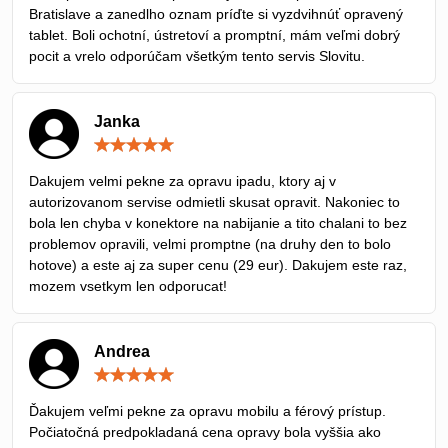
Bratislave a zanedlho oznam príďte si vyzdvihnúť opravený
tablet. Boli ochotní, ústretoví a promptní, mám veľmi dobrý
pocit a vrelo odporúčam všetkým tento servis Slovitu.
Janka
Hodnotenie:
5
/
Dakujem velmi pekne za opravu ipadu, ktory aj v
5
autorizovanom servise odmietli skusat opravit. Nakoniec to
bola len chyba v konektore na nabijanie a tito chalani to bez
problemov opravili, velmi promptne (na druhy den to bolo
hotove) a este aj za super cenu (29 eur). Dakujem este raz,
mozem vsetkym len odporucat!
Andrea
Hodnotenie:
5
/
Ďakujem veľmi pekne za opravu mobilu a férový prístup.
5
Počiatočná predpokladaná cena opravy bola vyššia ako