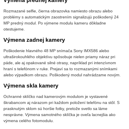
Výmena prednej kamery
Rozmazané selfie, čierna obrazovka namiesto obrazu alebo
problémy s automatickým zaostrením signalizujú poškodený 24
MP predný modul. Po výmene modulu kameru dôkladne
otestujeme.
Výmena zadnej kamery
Poškodenie hlavného 48 MP snímača Sony IMX586 alebo
ultraširokouhlého objektívu spôsobuje nielen priamy náraz pri
páde, ale aj opakované silné otrasy, napríklad pri intenzívnom
hraní s telefónom v ruke. Prejaví sa to rozmazanými snímkami
alebo výpadkom obrazu. Poškodený modul nahrádzame novým.
Výmena skla kamery
Ochranné sklíčko nad kamerovým modulom je vystavené
škrabancom aj nárazom pri každom položení telefónu na stôl. S
prasknutým sklom sú horšie fotky, pretože svetlo sa láme
nesprávne. Výmena samotného sklíčka je oveľa lacnejšia ako
výmena celého fotomodulu.