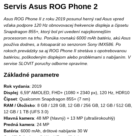
Servis Asus ROG Phone 2
Asus ROG Phone II z roku 2019 posunul herný rad Asus vpred
vďaka podpore 120 Hz obnovovacej frekvencie displeja a čipsetu
Snapdragon 855+, ktorý bol pri uvedení najvýkonnejším
procesorom na trhu. Ponúka rovnakú 6000 mAh batériu, akú Asus
používa dodnes, a fotoaparát so senzorom Sony IMX586. Po
rokoch prevádzky sa aj ROG Phone II stretáva s opotrebovanou
batériou, poškodeným displejom alebo problémami s nabíjaním. V
servise SLOVIT poruchy odborne opravíme.
Základné parametre
Rok vydania
: 2019
Displej
: 6,59″ AMOLED, FHD+ (1080 × 2340 px), 120 Hz, HDR10
Čipset
: Qualcomm Snapdragon 855+ (7 nm)
RAM / Úložisko
: 8 GB / 128 GB, 12 GB / 256 GB, 12 GB / 512 GB,
12 GB / 1 TB (UFS 3.0)
Hlavná kamera
: 48 MP (hlavný) + 13 MP (ultraširokouhlý)
Predná kamera
: 24 MP
Batéria
: 6000 mAh, drôtové nabíjanie 30 W