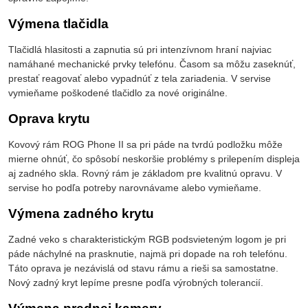
Výmena tlačidla
Tlačidlá hlasitosti a zapnutia sú pri intenzívnom hraní najviac
namáhané mechanické prvky telefónu. Časom sa môžu zaseknúť,
prestať reagovať alebo vypadnúť z tela zariadenia. V servise
vymieňame poškodené tlačidlo za nové originálne.
Oprava krytu
Kovový rám ROG Phone II sa pri páde na tvrdú podložku môže
mierne ohnúť, čo spôsobí neskoršie problémy s prilepením displeja
aj zadného skla. Rovný rám je základom pre kvalitnú opravu. V
servise ho podľa potreby narovnávame alebo vymieňame.
Výmena zadného krytu
Zadné veko s charakteristickým RGB podsvieteným logom je pri
páde náchylné na prasknutie, najmä pri dopade na roh telefónu.
Táto oprava je nezávislá od stavu rámu a rieši sa samostatne.
Nový zadný kryt lepíme presne podľa výrobných tolerancií.