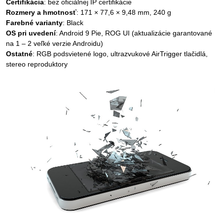
Certifikácia
: bez oficiálnej IP certifikácie
Rozmery a hmotnosť
: 171 × 77,6 × 9,48 mm, 240 g
Farebné varianty
: Black
OS pri uvedení
: Android 9 Pie, ROG UI (aktualizácie garantované
na 1 – 2 veľké verzie Androidu)
Ostatné
: RGB podsvietené logo, ultrazvukové AirTrigger tlačidlá,
stereo reproduktory