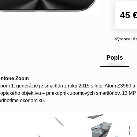
45 
Výrobca:
A
Popis
enfone Zoom
oom 1. generácie je smartfón z roku 2015 s Intel Atom Z3560 
opického objektívu – priekopník zoomových smartfónov. 13 MP
odnotíme ekonomiku.