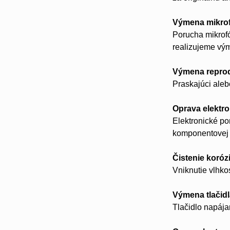
Výmena mikro
Porucha mikrofó
realizujeme vý
Výmena repro
Praskajúci aleb
Oprava elektro
Elektronické p
komponentovej 
Čistenie koróz
Vniknutie vlhko
Výmena tlačid
Tlačidlo napájan