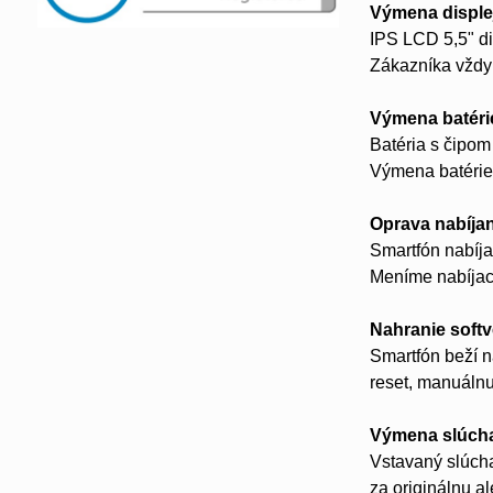
Výmena disple
IPS LCD 5,5" di
Zákazníka vždy
Výmena batéri
Batéria s čipom
Výmena batérie 
Oprava nabíja
Smartfón nabíja
Meníme nabíjac
Nahranie soft
Smartfón beží n
reset, manuálnu
Výmena slúch
Vstavaný slúcha
za originálnu a