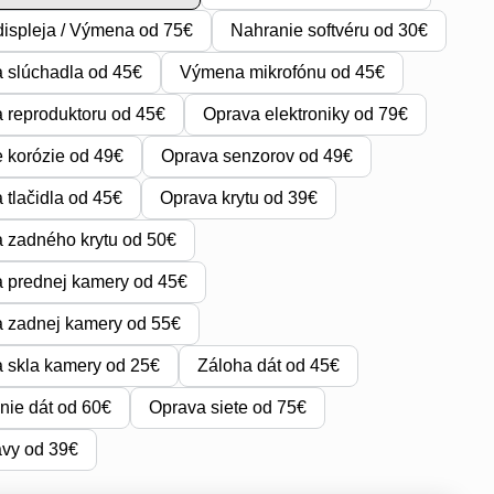
ispleja / Výmena od 75€
Nahranie softvéru od 30€
 slúchadla od 45€
Výmena mikrofónu od 45€
reproduktoru od 45€
Oprava elektroniky od 79€
e korózie od 49€
Oprava senzorov od 49€
tlačidla od 45€
Oprava krytu od 39€
 zadného krytu od 50€
 prednej kamery od 45€
 zadnej kamery od 55€
 skla kamery od 25€
Záloha dát od 45€
ie dát od 60€
Oprava siete od 75€
avy od 39€