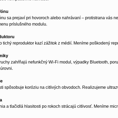
fónu
nu sa prejaví pri hovoroch alebo nahrávaní – protistrana vás n
menu príslušného modulu.
duktoru
o tichý reproduktor kazí zážitok z médií. Meníme poškodený rep
niky
oruchy zahŕňajú nefunkčný Wi-Fi modul, výpadky Bluetooth, p
úrovni.
ie
sti spôsobuje koróziu na citlivých obvodoch. Realizujeme ultra
la
ia a tlačidlá hlasitosti po rokoch strácajú citlivosť. Meníme mic