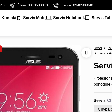
040
Žilina: 0940503040
Košice: 0940506040
Kontakt
Servis Mobil
Servis Notebook
Servis Tab
Úvod
P
Servis A
Serv
Profesion
pohodlne 
Servis
Chyba b