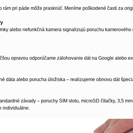
o rám pri páde môže prasknúť. Meníme poškodené časti za orig
ry
ky alebo nefunkčná kamera signalizujú poruchu kamerového m
čšou opravou odporúčame zálohovanie dát na Google alebo ext
 dáta alebo porucha úložiska – realizujeme obnovu dát špecia
tandardné závady – poruchy SIM slotu, microSD čítačky, 3,5 m
 individuálne.