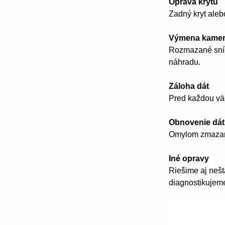
Oprava krytu
Zadný kryt aleb
Výmena kame
Rozmazané sním
náhradu.
Záloha dát
Pred každou vä
Obnovenie dát
Omylom zmazané
Iné opravy
Riešime aj neš
diagnostikujeme