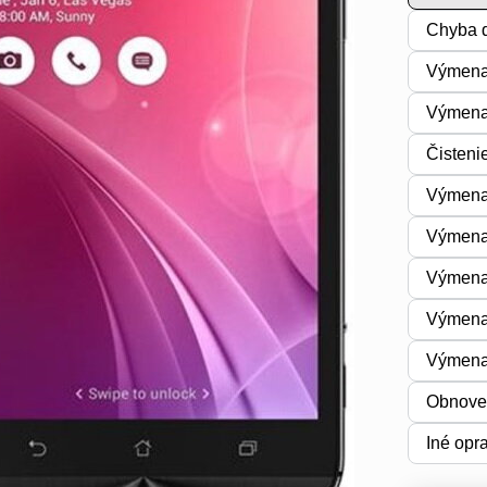
Chyba d
Výmena
Výmena 
Čisteni
Výmena 
Výmena
Výmena
Výmena
Výmena
Obnoven
Iné opr