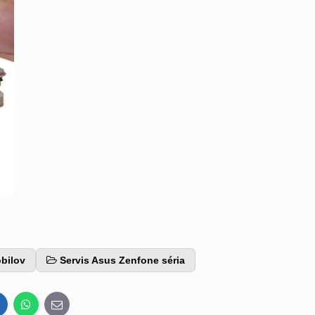
bilov
Servis Asus Zenfone séria
inkedIn
WhatsApp
E-