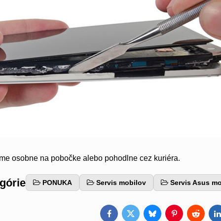
eme osobne na pobočke alebo pohodlne cez kuriéra.
egórie
PONUKA
Servis mobilov
Servis Asus mo
Facebook
Twitter
Bluesky
Pinterest
Reddit
L