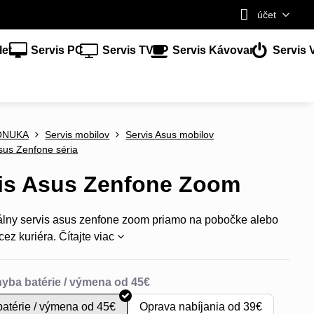
účet
let
Servis PC
Servis TV
Servis Kávovar
Servis 
ONUKA
Servis mobilov
Servis Asus mobilov
sus Zenfone séria
is Asus Zenfone Zoom
álny servis asus zenfone zoom priamo na pobočke alebo
cez kuriéra.
Čítajte viac
atérie / výmena od 45€
Oprava nabíjania od 39€