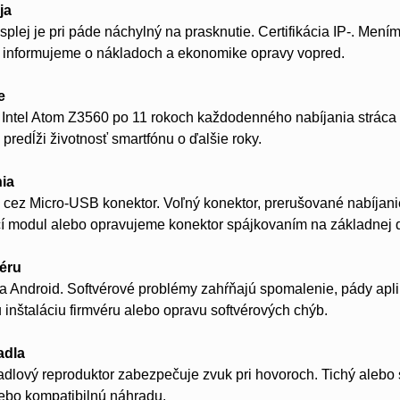
ja
splej je pri páde náchylný na prasknutie. Certifikácia IP-. Mení
 informujeme o nákladoch a ekonomike opravy vopred.
e
 Intel Atom Z3560 po 11 rokoch každodenného nabíjania stráca
predĺži životnosť smartfónu o ďalšie roky.
nia
 cez Micro-USB konektor. Voľný konektor, prerušované nabíjanie
í modul alebo opravujeme konektor spájkovaním na základnej 
véru
a Android. Softvérové problémy zahŕňajú spomalenie, pády apliká
 inštaláciu firmvéru alebo opravu softvérových chýb.
adla
dlový reproduktor zabezpečuje zvuk pri hovoroch. Tichý alebo
lebo kompatibilnú náhradu.