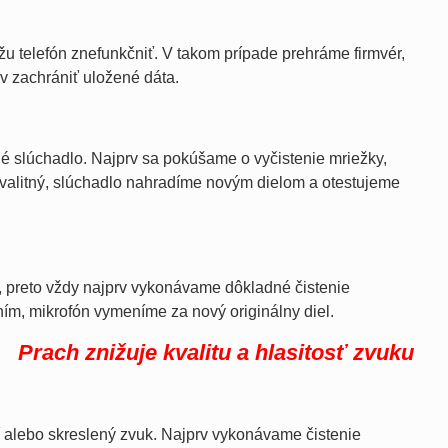
 telefón znefunkčniť. V takom prípade prehráme firmvér,
v zachrániť uložené dáta.
é slúchadlo. Najprv sa pokúšame o vyčistenie mriežky,
ekvalitný, slúchadlo nahradíme novým dielom a otestujeme
y, preto vždy najprv vykonávame dôkladné čistenie
ním, mikrofón vymeníme za nový originálny diel.
Prach znižuje kvalitu a hlasitosť zvuku
 alebo skreslený zvuk. Najprv vykonávame čistenie