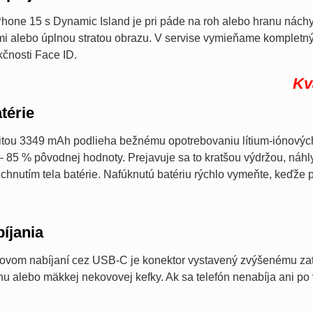
hone 15 s Dynamic Island je pri páde na roh alebo hranu náchyl
mi alebo úplnou stratou obrazu. V servise vymieňame kompletn
čnosti Face ID.
Kv
térie
itou 3349 mAh podlieha bežnému opotrebovaniu lítium-iónových 
– 85 % pôvodnej hodnoty. Prejavuje sa to kratšou výdržou, náh
chnutím tela batérie. Nafúknutú batériu rýchlo vymeňte, keďže 
íjania
tovom nabíjaní cez USB-C je konektor vystavený zvýšenému zaťa
 alebo mäkkej nekovovej kefky. Ak sa telefón nenabíja ani po 