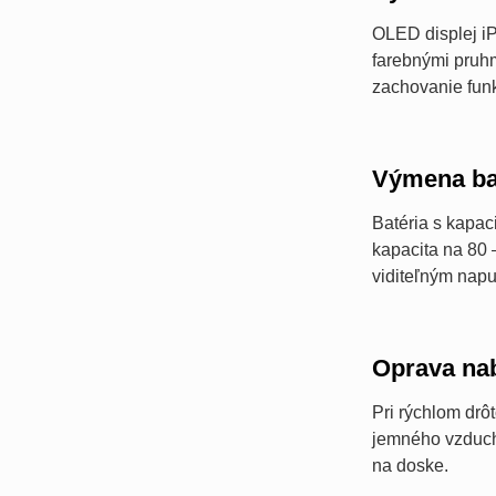
OLED displej iP
farebnými pruh
zachovanie funk
Výmena ba
Batéria s kapac
kapacita na 80 
viditeľným napu
Oprava nab
Pri rýchlom drô
jemného vzduchu
na doske.