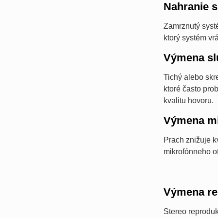
Nahranie s
Zamrznutý systé
ktorý systém vr
Výmena sl
Tichý alebo skr
ktoré často pro
kvalitu hovoru.
Výmena mi
Prach znižuje k
mikrofónneho ot
Výmena re
Stereo reproduk