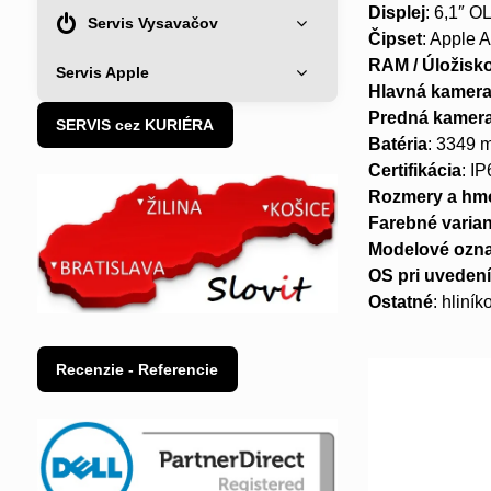
Displej
: 6,1″ 
Servis Vysavačov
Čipset
: Apple 
RAM / Úložisk
Servis Apple
Hlavná kamer
Predná kamer
SERVIS cez KURIÉRA
Batéria
: 3349 
Certifikácia
: I
Rozmery a hm
Farebné varia
Modelové ozn
OS pri uveden
Ostatné
: hliní
Recenzie - Referencie