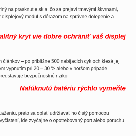
ný na prasknutie skla, čo sa prejaví tmavými škvrnami,
ý displejový modul s dôrazom na správne dolepenie a
alitný kryt vie dobre ochrániť váš displej
článkov – po približne 500 nabíjacích cykloch klesá jej
lym vypnutím pri 20 – 30 % alebo v horšom prípade
predstavuje bezpečnostné riziko.
Nafúknutú batériu rýchlo vymeňte
ženiu, preto sa oplatí udržiavať ho čistý pomocou
vyčistení, ide zvyčajne o opotrebovaný port alebo poruchu