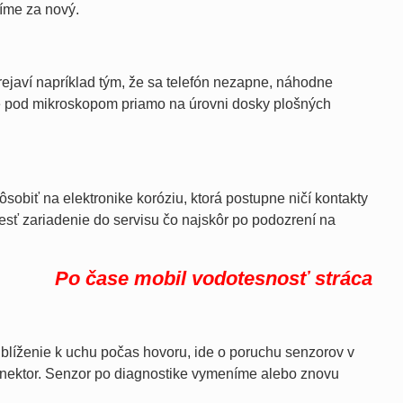
íme za nový.
ejaví napríklad tým, že sa telefón nezapne, náhodne
me pod mikroskopom priamo na úrovni dosky plošných
sobiť na elektronike koróziu, ktorá postupne ničí kontakty
esť zariadenie do servisu čo najskôr po podozrení na
Po čase mobil vodotesnosť stráca
iblíženie k uchu počas hovoru, ide o poruchu senzorov v
onektor. Senzor po diagnostike vymeníme alebo znovu