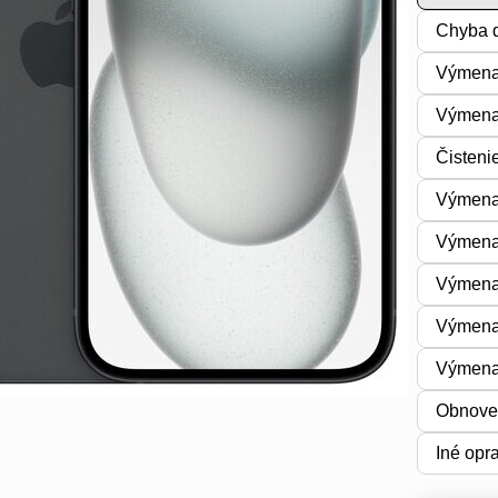
Chyba d
Výmena
Výmena 
Čisteni
Výmena 
Výmena
Výmena
Výmena
Výmena
Obnoven
Iné opr