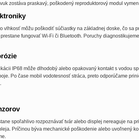
 zvuk zostáva praskavý, poškodený reproduktorový modul vymen
ktroniky
o vlhkosť môžu poškodiť súčiastky na základnej doske, čo sa pr
o prestane fungovať Wi-Fi či Bluetooth. Poruchy diagnostikuje
orózie
ifikácii IP68 môže dlhodobý alebo opakovaný kontakt s vodou spô
oje. Po čase mobil vodotesnosť stráca, preto odporúčame prini
.
nzorov
tane spoľahlivo rozpoznávať tvár alebo displej nereaguje na pr
spleja. Príčinou býva mechanické poškodenie alebo uvoľnený k
me.