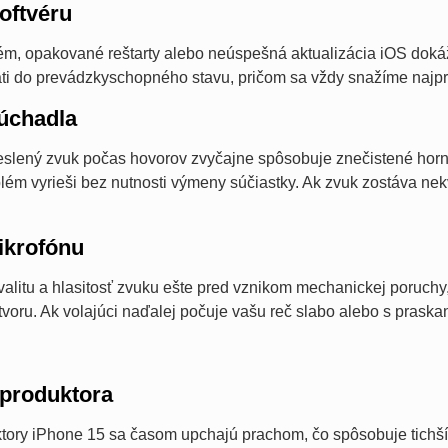
oftvéru
m, opakované reštarty alebo neúspešná aktualizácia iOS dokážu
áti do prevádzkyschopného stavu, pričom sa vždy snažíme najpr
úchadla
eslený zvuk počas hovorov zvyčajne spôsobuje znečistené horn
blém vyrieši bez nutnosti výmeny súčiastky. Ak zvuk zostáva n
krofónu
valitu a hlasitosť zvuku ešte pred vznikom mechanickej poruch
voru. Ak volajúci naďalej počuje vašu reč slabo alebo s praska
produktora
tory iPhone 15 sa časom upchajú prachom, čo spôsobuje tichší