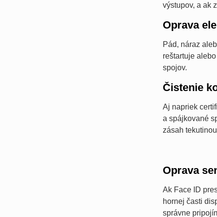
výstupov, a ak
Oprava ele
Pád, náraz aleb
reštartuje aleb
spojov.
Čistenie k
Aj napriek cert
a spájkované sp
zásah tekutinou
Oprava se
Ak Face ID pres
hornej časti di
správne pripojí