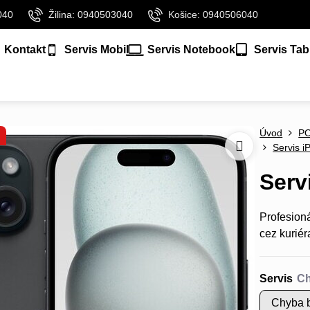
040
Žilina: 0940503040
Košice: 0940506040
Kontakt
Servis Mobil
Servis Notebook
Servis Tab
Úvod
P
Servis i
Serv
Profesion
cez kuriér
Servis
Chyba b