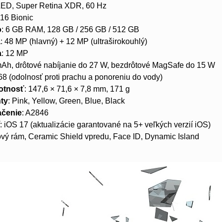
OLED, Super Retina XDR, 60 Hz
A16 Bionic
o
: 6 GB RAM, 128 GB / 256 GB / 512 GB
a
: 48 MP (hlavný) + 12 MP (ultraširokouhlý)
a
: 12 MP
mAh, drôtové nabíjanie do 27 W, bezdrôtové MagSafe do 15 W
P68 (odolnosť proti prachu a ponoreniu do vody)
otnosť
: 147,6 × 71,6 × 7,8 mm, 171 g
nty
: Pink, Yellow, Green, Blue, Black
ačenie
: A2846
í
: iOS 17 (aktualizácie garantované na 5+ veľkých verzií iOS)
kový rám, Ceramic Shield vpredu, Face ID, Dynamic Island