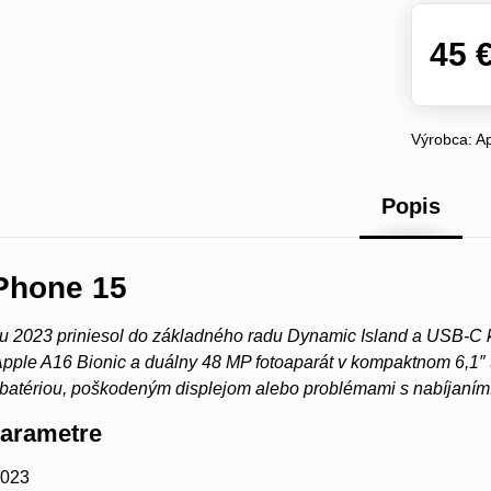
45 
Výrobca:
A
Popis
iPhone 15
u 2023 priniesol do základného radu Dynamic Island a USB-C ko
pple A16 Bionic a duálny 48 MP fotoaparát v kompaktnom 6,1″ t
batériou, poškodeným displejom alebo problémami s nabíjaním
parametre
2023