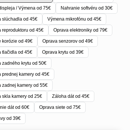
ispleja / Výmena od 75€
Nahranie softvéru od 30€
 slúchadla od 45€
Výmena mikrofónu od 45€
reproduktoru od 45€
Oprava elektroniky od 79€
e korózie od 49€
Oprava senzorov od 49€
tlačidla od 45€
Oprava krytu od 39€
 zadného krytu od 50€
 prednej kamery od 45€
 zadnej kamery od 55€
 skla kamery od 25€
Záloha dát od 45€
ie dát od 60€
Oprava siete od 75€
avy od 39€