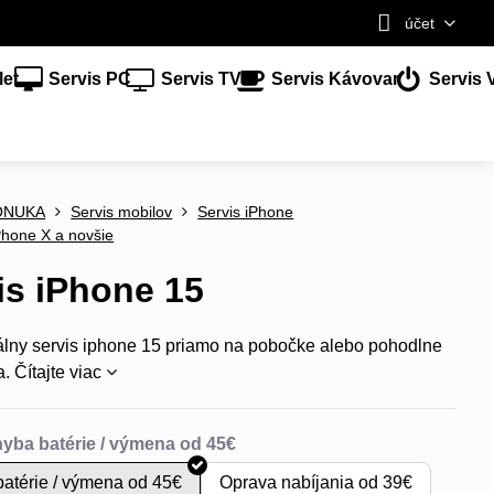
účet
let
Servis PC
Servis TV
Servis Kávovar
Servis 
ONUKA
Servis mobilov
Servis iPhone
Phone X a novšie
is iPhone 15
álny servis iphone 15 priamo na pobočke alebo pohodlne
a.
Čítajte viac
atérie / výmena od 45€
Oprava nabíjania od 39€