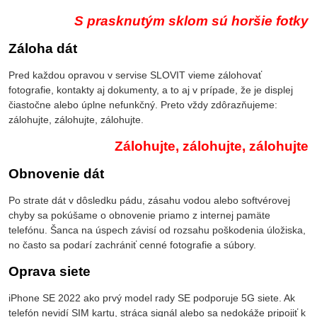
S prasknutým sklom sú horšie fotky
Záloha dát
Pred každou opravou v servise SLOVIT vieme zálohovať
fotografie, kontakty aj dokumenty, a to aj v prípade, že je displej
čiastočne alebo úplne nefunkčný. Preto vždy zdôrazňujeme:
zálohujte, zálohujte, zálohujte.
Zálohujte, zálohujte, zálohujte
Obnovenie dát
Po strate dát v dôsledku pádu, zásahu vodou alebo softvérovej
chyby sa pokúšame o obnovenie priamo z internej pamäte
telefónu. Šanca na úspech závisí od rozsahu poškodenia úložiska,
no často sa podarí zachrániť cenné fotografie a súbory.
Oprava siete
iPhone SE 2022 ako prvý model rady SE podporuje 5G siete. Ak
telefón nevidí SIM kartu, stráca signál alebo sa nedokáže pripojiť k