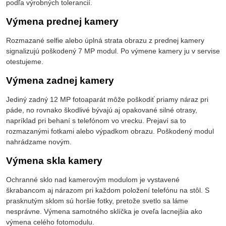
podľa výrobných tolerancií.
Výmena prednej kamery
Rozmazané selfie alebo úplná strata obrazu z prednej kamery
signalizujú poškodený 7 MP modul. Po výmene kamery ju v servise
otestujeme.
Výmena zadnej kamery
Jediný zadný 12 MP fotoaparát môže poškodiť priamy náraz pri
páde, no rovnako škodlivé bývajú aj opakované silné otrasy,
napríklad pri behaní s telefónom vo vrecku. Prejaví sa to
rozmazanými fotkami alebo výpadkom obrazu. Poškodený modul
nahrádzame novým.
Výmena skla kamery
Ochranné sklo nad kamerovým modulom je vystavené
škrabancom aj nárazom pri každom položení telefónu na stôl. S
prasknutým sklom sú horšie fotky, pretože svetlo sa láme
nesprávne. Výmena samotného sklíčka je oveľa lacnejšia ako
výmena celého fotomodulu.