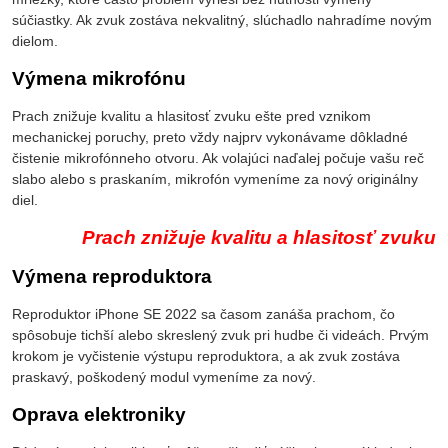
súčiastky. Ak zvuk zostáva nekvalitný, slúchadlo nahradíme novým
dielom.
Výmena mikrofónu
Prach znižuje kvalitu a hlasitosť zvuku ešte pred vznikom
mechanickej poruchy, preto vždy najprv vykonávame dôkladné
čistenie mikrofónneho otvoru. Ak volajúci naďalej počuje vašu reč
slabo alebo s praskaním, mikrofón vymeníme za nový originálny
diel.
Prach znižuje kvalitu a hlasitosť zvuku
Výmena reproduktora
Reproduktor iPhone SE 2022 sa časom zanáša prachom, čo
spôsobuje tichší alebo skreslený zvuk pri hudbe či videách. Prvým
krokom je vyčistenie výstupu reproduktora, a ak zvuk zostáva
praskavý, poškodený modul vymeníme za nový.
Oprava elektroniky