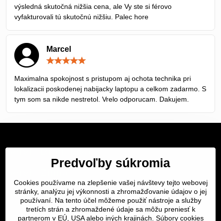
výsledná skutočná nižšia cena, ale Vy ste si férovo
vyfakturovali tú skutočnú nižšiu. Palec hore
Marcel
Hodnotenie:
5
/
Maximalna spokojnost s pristupom aj ochota technika pri
5
lokalizacii poskodenej nabijacky laptopu a celkom zadarmo. S
tym som sa nikde nestretol. Vrelo odporucam. Dakujem.
Servis Bratislava
Predvoľby súkromia
Servis Žilina
Cookies používame na zlepšenie vašej návštevy tejto webovej
stránky, analýzu jej výkonnosti a zhromažďovanie údajov o jej
Servis Košice
používaní. Na tento účel môžeme použiť nástroje a služby
tretích strán a zhromaždené údaje sa môžu preniesť k
Dôležité odkazy
partnerom v EÚ, USA alebo iných krajinách. Súbory cookies