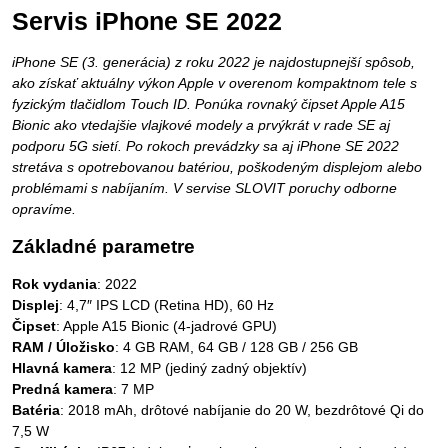
Servis iPhone SE 2022
iPhone SE (3. generácia) z roku 2022 je najdostupnejší spôsob,
ako získať aktuálny výkon Apple v overenom kompaktnom tele s
fyzickým tlačidlom Touch ID. Ponúka rovnaký čipset Apple A15
Bionic ako vtedajšie vlajkové modely a prvýkrát v rade SE aj
podporu 5G sietí. Po rokoch prevádzky sa aj iPhone SE 2022
stretáva s opotrebovanou batériou, poškodeným displejom alebo
problémami s nabíjaním. V servise SLOVIT poruchy odborne
opravíme.
Základné parametre
Rok vydania
: 2022
Displej
: 4,7″ IPS LCD (Retina HD), 60 Hz
Čipset
: Apple A15 Bionic (4-jadrové GPU)
RAM / Úložisko
: 4 GB RAM, 64 GB / 128 GB / 256 GB
Hlavná kamera
: 12 MP (jediný zadný objektív)
Predná kamera
: 7 MP
Batéria
: 2018 mAh, drôtové nabíjanie do 20 W, bezdrôtové Qi do
7,5 W