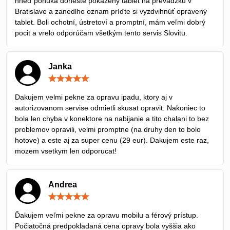
hneď ponuka doneste pokazený tablet na prevádzku v
Bratislave a zanedlho oznam príďte si vyzdvihnúť opravený
tablet. Boli ochotní, ústretoví a promptní, mám veľmi dobrý
pocit a vrelo odporúčam všetkým tento servis Slovitu.
Janka
Hodnotenie:
5
/
Dakujem velmi pekne za opravu ipadu, ktory aj v
5
autorizovanom servise odmietli skusat opravit. Nakoniec to
bola len chyba v konektore na nabijanie a tito chalani to bez
problemov opravili, velmi promptne (na druhy den to bolo
hotove) a este aj za super cenu (29 eur). Dakujem este raz,
mozem vsetkym len odporucat!
Andrea
Hodnotenie:
5
/
Ďakujem veľmi pekne za opravu mobilu a férový prístup.
5
Počiatočná predpokladaná cena opravy bola vyššia ako