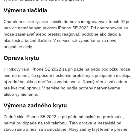
Výmena tlačidla
Charakteristické fyzické tlačidlo domov s integrovaným Touch ID je
najviac namáhaným prvkom iPhone SE 2022. Pri opotrebovaní sa
môže zasekávať alebo prestať reagovať, podobne ako tlačidlá
hlasitosti a bočné tlačidlo. V servise ich vymieňame za nové
originálne diely.
Oprava krytu
Hliníkový rám iPhone SE 2022 sa pri páde na tvrdú podložku môže
mierne ohnúť, čo spôsobí neskoršie problémy s prilepením displeja
aj zadného skla a narúša aj vodotesnosť. Rovný rám je základom
pre kvalitnú opravu. V servise ho podľa potreby narovnávame
alebo vymieňame.
Výmena zadného krytu
Zadné sklo iPhone SE 2022 je pri páde náchylné na prasknutie,
najmä pri dopade na roh telefónu. Táto oprava je nezávislá od
stavu rámu a rieši sa samostatne. Nový zadný kryt lepíme presne