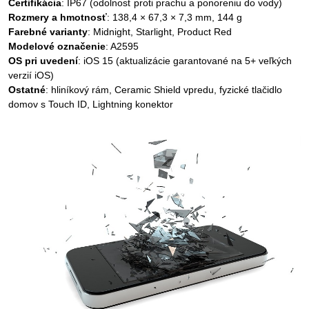
Certifikácia
: IP67 (odolnosť proti prachu a ponoreniu do vody)
Rozmery a hmotnosť
: 138,4 × 67,3 × 7,3 mm, 144 g
Farebné varianty
: Midnight, Starlight, Product Red
Modelové označenie
: A2595
OS pri uvedení
: iOS 15 (aktualizácie garantované na 5+ veľkých
verzií iOS)
Ostatné
: hliníkový rám, Ceramic Shield vpredu, fyzické tlačidlo
domov s Touch ID, Lightning konektor