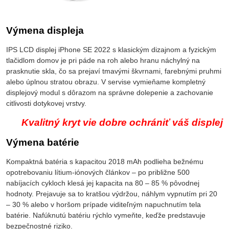
Výmena displeja
IPS LCD displej iPhone SE 2022 s klasickým dizajnom a fyzickým
tlačidlom domov je pri páde na roh alebo hranu náchylný na
prasknutie skla, čo sa prejaví tmavými škvrnami, farebnými pruhmi
alebo úplnou stratou obrazu. V servise vymieňame kompletný
displejový modul s dôrazom na správne dolepenie a zachovanie
citlivosti dotykovej vrstvy.
Kvalitný kryt vie dobre ochrániť váš displej
Výmena batérie
Kompaktná batéria s kapacitou 2018 mAh podlieha bežnému
opotrebovaniu lítium-iónových článkov – po približne 500
nabíjacích cykloch klesá jej kapacita na 80 – 85 % pôvodnej
hodnoty. Prejavuje sa to kratšou výdržou, náhlym vypnutím pri 20
– 30 % alebo v horšom prípade viditeľným napuchnutím tela
batérie. Nafúknutú batériu rýchlo vymeňte, keďže predstavuje
bezpečnostné riziko.