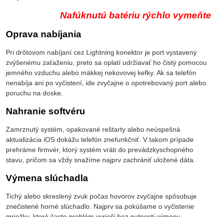
Nafúknutú batériu rýchlo vymeňte
Oprava nabíjania
Pri drôtovom nabíjaní cez Lightning konektor je port vystavený
zvýšenému zaťaženiu, preto sa oplatí udržiavať ho čistý pomocou
jemného vzduchu alebo mäkkej nekovovej kefky. Ak sa telefón
nenabíja ani po vyčistení, ide zvyčajne o opotrebovaný port alebo
poruchu na doske.
Nahranie softvéru
Zamrznutý systém, opakované reštarty alebo neúspešná
aktualizácia iOS dokážu telefón znefunkčniť. V takom prípade
prehráme firmvér, ktorý systém vráti do prevádzkyschopného
stavu, pričom sa vždy snažíme najprv zachrániť uložené dáta.
Výmena slúchadla
Tichý alebo skreslený zvuk počas hovorov zvyčajne spôsobuje
znečistené horné slúchadlo. Najprv sa pokúšame o vyčistenie
mriežky, ktoré často problém vyrieši bez nutnosti výmeny