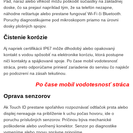
Pád, náraz alebo vlhkosť môžu poškodiť súčiastky na základnej
doske, čo sa prejaví napríklad tým, že sa telefón nezapne,
náhodne reštartuje alebo prestane fungovať Wi-Fi či Bluetooth.
Poruchy diagnostikujeme pod mikroskopom priamo na úrovni
dosky plošných spojov.
Čistenie korózie
Aj napriek certifikácii IP67 môže dlhodobý alebo opakovaný
kontakt s vodou spôsobiť na elektronike koróziu, ktorá postupne
ničí kontakty a spájkované spoje. Po čase mobil vodotesnosť
stráca, preto odporúčame priniesť zariadenie do servisu čo najskôr
po podozrení na zásah tekutinou.
Po čase mobil vodotesnosť stráca
Oprava senzorov
Ak Touch ID prestane spoľahlivo rozpoznávať odtlačok prsta alebo
displej nereaguje na priblíženie k uchu počas hovoru, ide o
poruchu príslušných senzorov. Príčinou býva mechanické
poškodenie alebo uvoľnený konektor. Senzor po diagnostike
vymeníme alebo znovu správne pripojíme.