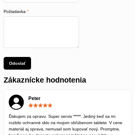
Požiadavka
*
Odoslať
Zákaznícke hodnotenia
Peter
Hodnotenie:
5
/
Ďakujem za opravu. Super servis *****. Jediný keď sa mi
5
rozbilo ochranné sklo na mojom obľúbenom tablete. V cene
materiál aj oprava, nemusel som kupovať nový. Promptne,