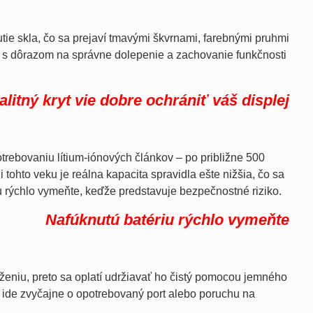
ie skla, čo sa prejaví tmavými škvrnami, farebnými pruhmi
 s dôrazom na správne dolepenie a zachovanie funkčnosti
alitný kryt vie dobre ochrániť váš displej
rebovaniu lítium-iónových článkov – po približne 500
 tohto veku je reálna kapacita spravidla ešte nižšia, čo sa
u rýchlo vymeňte, keďže predstavuje bezpečnostné riziko.
Nafúknutú batériu rýchlo vymeňte
ženiu, preto sa oplatí udržiavať ho čistý pomocou jemného
, ide zvyčajne o opotrebovaný port alebo poruchu na