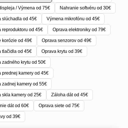
ispleja / Výmena od 75€
Nahranie softvéru od 30€
 slúchadla od 45€
Výmena mikrofónu od 45€
reproduktoru od 45€
Oprava elektroniky od 79€
e korózie od 49€
Oprava senzorov od 49€
tlačidla od 45€
Oprava krytu od 39€
 zadného krytu od 50€
 prednej kamery od 45€
 zadnej kamery od 55€
 skla kamery od 25€
Záloha dát od 45€
ie dát od 60€
Oprava siete od 75€
avy od 39€