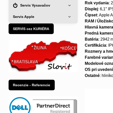
Rok vydania
: 
Servis Vysavačov
Displej
: 6,1″ I
Čipset
: Apple 
Servis Apple
RAM / Úložisk
Hlavná kamer
SERVIS cez KURIÉRA
Predná kamer
Batéria
: 2942 
Certifikácia
: I
Rozmery a hm
Farebné varia
Modelové ozn
OS pri uveden
Ostatné
: hliní
Recenzie - Referencie