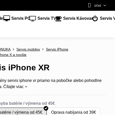
účet
let
Servis PC
Servis TV
Servis Kávovar
Servis 
ONUKA
Servis mobilov
Servis iPhone
Phone X a novšie
is iPhone XR
álny servis iphone xr priamo na pobočke alebo pohodlne
a.
Čítajte viac
atérie / výmena od 45€
Oprava nabíjania od 39€