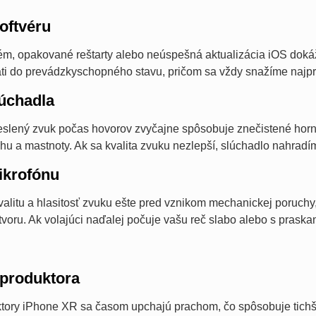
oftvéru
m, opakované reštarty alebo neúspešná aktualizácia iOS dokážu
áti do prevádzkyschopného stavu, pričom sa vždy snažíme najpr
úchadla
reslený zvuk počas hovorov zvyčajne spôsobuje znečistené hor
hu a mastnoty. Ak sa kvalita zvuku nezlepší, slúchadlo nahrad
krofónu
valitu a hlasitosť zvuku ešte pred vznikom mechanickej poruch
voru. Ak volajúci naďalej počuje vašu reč slabo alebo s praska
produktora
ktory iPhone XR sa časom upchajú prachom, čo spôsobuje tichš