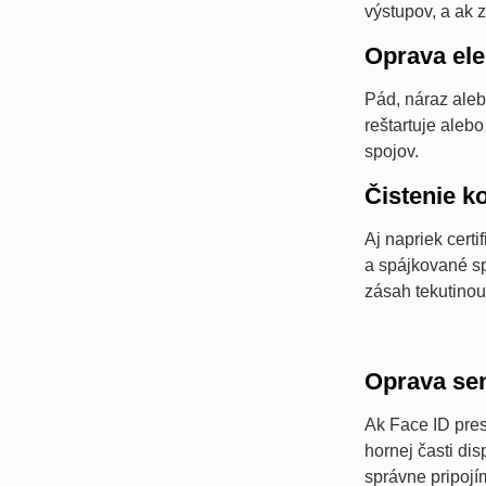
výstupov, a ak
Oprava ele
Pád, náraz aleb
reštartuje aleb
spojov.
Čistenie k
Aj napriek cert
a spájkované sp
zásah tekutinou
Oprava se
Ak Face ID pres
hornej časti di
správne pripojí