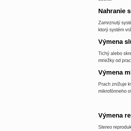
Nahranie s
Zamrznutý systé
ktorý systém vr
Výmena sl
Tichý alebo sk
mriežky od prac
Výmena mi
Prach znižuje k
mikrofónneho ot
Výmena re
Stereo reprodu