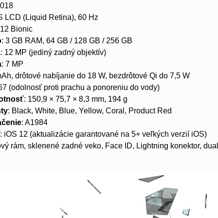
2018
PS LCD (Liquid Retina), 60 Hz
A12 Bionic
o
: 3 GB RAM, 64 GB / 128 GB / 256 GB
a
: 12 MP (jediný zadný objektív)
a
: 7 MP
mAh, drôtové nabíjanie do 18 W, bezdrôtové Qi do 7,5 W
P67 (odolnosť proti prachu a ponoreniu do vody)
otnosť
: 150,9 × 75,7 × 8,3 mm, 194 g
nty
: Black, White, Blue, Yellow, Coral, Product Red
ačenie
: A1984
í
: iOS 12 (aktualizácie garantované na 5+ veľkých verzií iOS)
kový rám, sklenené zadné veko, Face ID, Lightning konektor, du