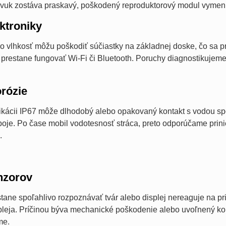
 zvuk zostáva praskavý, poškodený reproduktorový modul vymen
ktroniky
o vlhkosť môžu poškodiť súčiastky na základnej doske, čo sa pr
o prestane fungovať Wi-Fi či Bluetooth. Poruchy diagnostikuje
orózie
ifikácii IP67 môže dlhodobý alebo opakovaný kontakt s vodou spô
oje. Po čase mobil vodotesnosť stráca, preto odporúčame prini
.
nzorov
tane spoľahlivo rozpoznávať tvár alebo displej nereaguje na pr
spleja. Príčinou býva mechanické poškodenie alebo uvoľnený k
me.