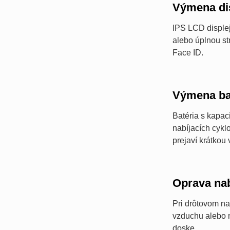
Výmena di
IPS LCD displej
alebo úplnou s
Face ID.
Výmena ba
Batéria s kapac
nabíjacích cykl
prejaví krátkou
Oprava nab
Pri drôtovom na
vzduchu alebo m
doske.