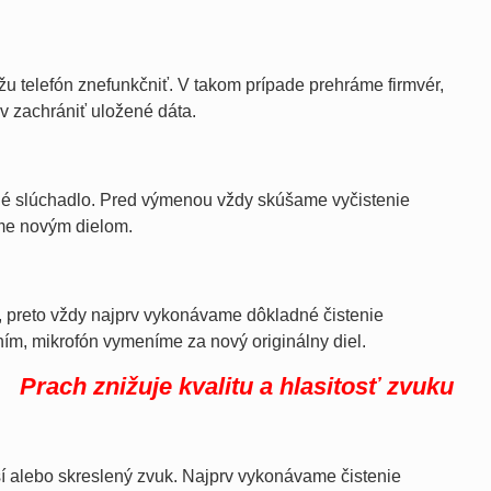
 telefón znefunkčniť. V takom prípade prehráme firmvér,
v zachrániť uložené dáta.
né slúchadlo. Pred výmenou vždy skúšame vyčistenie
íme novým dielom.
y, preto vždy najprv vykonávame dôkladné čistenie
ním, mikrofón vymeníme za nový originálny diel.
Prach znižuje kvalitu a hlasitosť zvuku
í alebo skreslený zvuk. Najprv vykonávame čistenie