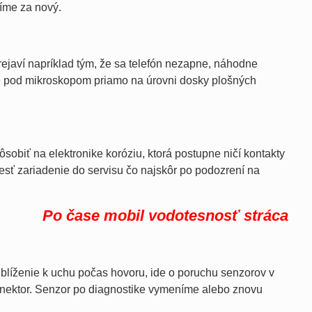
íme za nový.
ejaví napríklad tým, že sa telefón nezapne, náhodne
me pod mikroskopom priamo na úrovni dosky plošných
sobiť na elektronike koróziu, ktorá postupne ničí kontakty
esť zariadenie do servisu čo najskôr po podozrení na
Po čase mobil vodotesnosť stráca
iblíženie k uchu počas hovoru, ide o poruchu senzorov v
onektor. Senzor po diagnostike vymeníme alebo znovu