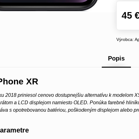
45 
Výrobca:
A
Popis
iPhone XR
u 2018 priniesol cenovo dostupnejšiu alternatívu k modelom X
átom a LCD displejom namiesto OLED. Ponúka farebné hliníkové
táva s opotrebovanou batériou, poškodeným displejom alebo p
parametre