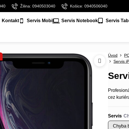
040
Žilina: 0940503040
Košice: 0940506040
Kontakt
Servis Mobil
Servis Notebook
Servis Tab
Úvod
P
Servis i
Serv
Profesion
cez kuriér
Servis
Chyba b