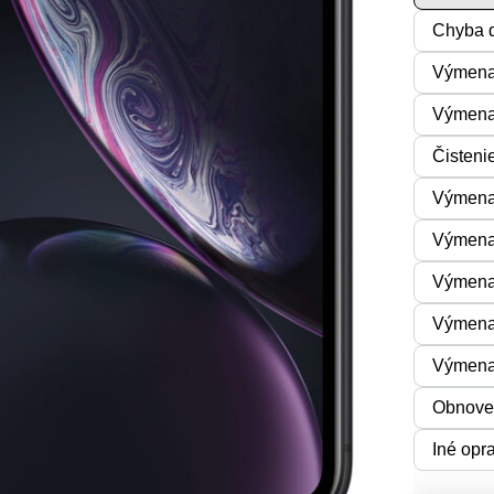
Chyba d
Výmena
Výmena 
Čisteni
Výmena 
Výmena
Výmena
Výmena
Výmena
Obnoven
Iné opr