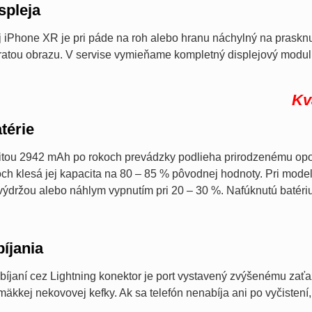
spleja
 iPhone XR je pri páde na roh alebo hranu náchylný na prasknut
tratou obrazu. V servise vymieňame kompletný displejový modul
Kv
térie
itou 2942 mAh po rokoch prevádzky podlieha prirodzenému opot
och klesá jej kapacita na 80 – 85 % pôvodnej hodnoty. Pri modeli
 výdržou alebo náhlym vypnutím pri 20 – 30 %. Nafúknutú batéri
íjania
bíjaní cez Lightning konektor je port vystavený zvýšenému zaťa
äkkej nekovovej kefky. Ak sa telefón nenabíja ani po vyčistení