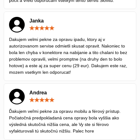
pocit a vrelo odporúčam všetkým tento servis Slovitu.
Janka
Hodnotenie:
5
/
Dakujem velmi pekne za opravu ipadu, ktory aj v
5
autorizovanom servise odmietli skusat opravit. Nakoniec to
bola len chyba v konektore na nabijanie a tito chalani to bez
problemov opravili, velmi promptne (na druhy den to bolo
hotove) a este aj za super cenu (29 eur). Dakujem este raz,
mozem vsetkym len odporucat!
Andrea
Hodnotenie:
5
/
Ďakujem veľmi pekne za opravu mobilu a férový prístup.
5
Počiatočná predpokladaná cena opravy bola vyššia ako
výsledná skutočná nižšia cena, ale Vy ste si férovo
vyfakturovali tú skutočnú nižšiu. Palec hore