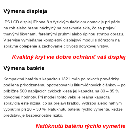
Výmena displeja
IPS LCD displej iPhone 8 s fyzickým tlačidlom domov je pri páde
na roh alebo hranu náchylný na prasknutie skla, čo sa prejaví
tmavými škvrnami, farebnými pruhmi alebo úplnou stratou obrazu.
V servise vymieňame kompletný displejový modul s dôrazom na
správne dolepenie a zachovanie citlivosti dotykovej vrstvy.
Kvalitný kryt vie dobre ochrániť váš displej
Výmena batérie
Kompaktná batéria s kapacitou 1821 mAh po rokoch prevádzky
podlieha prirodzenému opotrebovaniu lítium-iónových článkov – po
približne 500 nabíjacích cykloch klesá jej kapacita na 80 – 85 %
pôvodnej hodnoty. Pri modeli tohto veku je reálna kapacita
spravidla ešte nižšia, čo sa prejaví krátkou výdržou alebo náhlym
vypnutím pri 20 – 30 %. Nafúknutú batériu rýchlo vymeňte, keďže
predstavuje bezpečnostné riziko.
Nafúknutú batériu rýchlo vymeňte