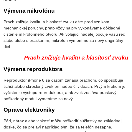
Výmena mikrofónu
Prach znižuje kvalitu a hlasitosť zvuku ešte pred vznikom
mechanickej poruchy, preto vždy najprv vykonávame dôkladné
čistenie mikrofónneho otvoru. Ak volajúci naďalej počuje vašu reč
slabo alebo s praskaním, mikrofón vymeníme za nový originálny
diel.
Prach znižuje kvalitu a hlasitosť zvuku
Výmena reproduktora
Reproduktor iPhone 8 sa časom zanáša prachom, čo spôsobuje
tichší alebo skreslený zvuk pri hudbe či videách. Prvým krokom je
vyčistenie výstupu reproduktora, a ak zvuk zostáva praskavý,
poškodený modul vymeníme za nový.
Oprava elektroniky
Pád, náraz alebo vlhkosť môžu poškodiť súčiastky na základnej
doske, čo sa prejaví napríklad tým, že sa telefón nezapne,