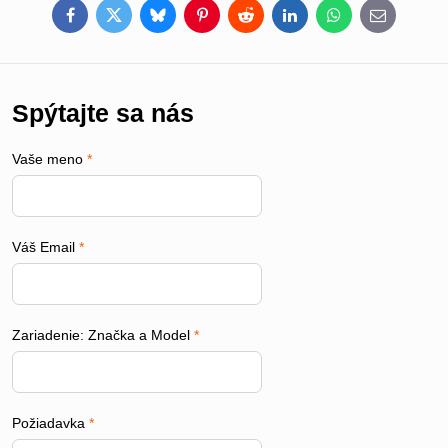
Facebook
Twitter
Bluesky
Pinterest
Reddit
LinkedIn
WhatsApp
E-
mail
Spýtajte sa nás
Vaše meno
*
Váš Email
*
Zariadenie: Značka a Model
*
Požiadavka
*