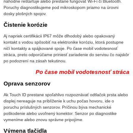
náhodne reštartuje alebo prestane fungovať Wi-Fi či Bluetooth.
Poruchy diagnostikujeme pod mikroskopom priamo na úrovni
dosky plošných spojov.
Čistenie korózie
Aj napriek certifikácii IP67 môže dlhodobý alebo opakovaný
kontakt s vodou spôsobiť na elektronike koróziu, ktorá postupne
ničí kontakty a spájkované spoje. Po čase mobil vodotesnosť
stráca, preto odporúčame priniesť zariadenie do servisu čo najskôr
po podozrení na zásah tekutinou.
Po čase mobil vodotesnosť stráca
Oprava senzorov
Ak Touch ID prestane spoľahlivo rozpoznávať odtlačok prsta alebo
displej nereaguje na priblíženie k uchu počas hovoru, ide o
poruchu príslušných senzorov. Príčinou býva mechanické
poškodenie alebo uvoľnený konektor. Senzor po diagnostike
vymeníme alebo znovu správne pripojíme.
Výmena tlačidla