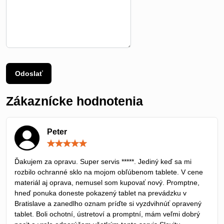
Odoslať
Zákaznícke hodnotenia
Peter
Hodnotenie:
5
/
Ďakujem za opravu. Super servis *****. Jediný keď sa mi
5
rozbilo ochranné sklo na mojom obľúbenom tablete. V cene
materiál aj oprava, nemusel som kupovať nový. Promptne,
hneď ponuka doneste pokazený tablet na prevádzku v
Bratislave a zanedlho oznam príďte si vyzdvihnúť opravený
tablet. Boli ochotní, ústretoví a promptní, mám veľmi dobrý