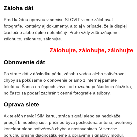
Záloha dát
Pred každou opravou v servise SLOVIT vieme zálohovať
fotografie, kontakty aj dokumenty, a to aj v prípade, že je displej
čiastočne alebo úplne nefunkčný. Preto vždy zdôrazňujeme:
zálohujte, zálohujte, zálohujte.
Zálohujte, zálohujte, zálohujte
Obnovenie dát
Po strate dát v dôsledku pádu, zásahu vodou alebo softvérovej
chyby sa pokúšame o obnovenie priamo z internej pamäte
telefónu. Šanca na úspech závisí od rozsahu poškodenia úložiska,
no často sa podarí zachrániť cenné fotografie a súbory.
Oprava siete
Ak telefón nevidí SIM kartu, stráca signál alebo sa nedokáže
pripojiť k mobilnej sieti, príčinou býva poškodená anténa, uvoľnený
konektor alebo softvérová chyba v nastaveniach. V servise
poruchu presne diagnostikujeme a opravíme signálový modul.