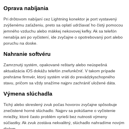
Oprava nabíjania
Pri drôtovom nabíjaní cez Lightning konektor je port vystavený
zvýšenému zaťaženiu, preto sa oplatí udržiavať ho čistý pomocou
jemného vzduchu alebo mäkkej nekovovej kefky. Ak sa telefón
nenabíja ani po vyčistení, ide zvyčajne o opotrebovaný port alebo
poruchu na doske.
Nahranie softvéru
Zamrznutý systém, opakované reštarty alebo neúspešná
aktualizácia iOS dokážu telefón znefunkčniť. V takom prípade
prehráme firmvér, ktorý systém vráti do prevádzkyschopného
stavu, pričom sa vždy snažíme najprv zachrániť uložené dáta.
Výmena slúchadla
Tichý alebo skreslený zvuk počas hovorov zvyčajne spôsobuje
znečistené horné slúchadlo. Najprv sa pokúšame o vyčistenie
mriežky, ktoré často problém vyrieši bez nutnosti výmeny
súčiastky. Ak zvuk zostáva nekvalitný, slúchadlo nahradíme novým
dielom.