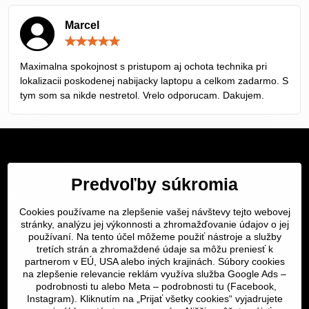
Marcel
Hodnotenie:
5
/
Maximalna spokojnost s pristupom aj ochota technika pri
5
lokalizacii poskodenej nabijacky laptopu a celkom zadarmo. S
tym som sa nikde nestretol. Vrelo odporucam. Dakujem.
Servis Bratislava
Predvoľby súkromia
Servis Žilina
Cookies používame na zlepšenie vašej návštevy tejto webovej
stránky, analýzu jej výkonnosti a zhromažďovanie údajov o jej
Servis Košice
používaní. Na tento účel môžeme použiť nástroje a služby
tretích strán a zhromaždené údaje sa môžu preniesť k
Dôležité odkazy
partnerom v EÚ, USA alebo iných krajinách. Súbory cookies
na zlepšenie relevancie reklám využíva služba Google Ads –
podrobnosti tu
alebo Meta –
podrobnosti tu
(Facebook,
SERVIS KURIÉROM
Instagram). Kliknutím na „Prijať všetky cookies“ vyjadrujete