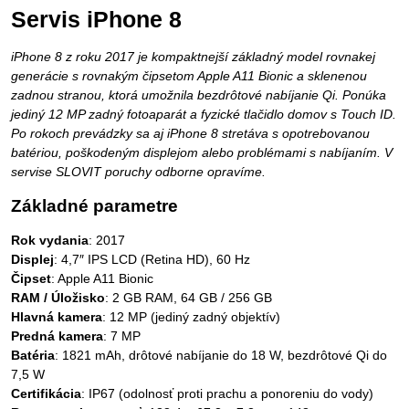
Servis iPhone 8
iPhone 8 z roku 2017 je kompaktnejší základný model rovnakej
generácie s rovnakým čipsetom Apple A11 Bionic a sklenenou
zadnou stranou, ktorá umožnila bezdrôtové nabíjanie Qi. Ponúka
jediný 12 MP zadný fotoaparát a fyzické tlačidlo domov s Touch ID.
Po rokoch prevádzky sa aj iPhone 8 stretáva s opotrebovanou
batériou, poškodeným displejom alebo problémami s nabíjaním. V
servise SLOVIT poruchy odborne opravíme.
Základné parametre
Rok vydania
: 2017
Displej
: 4,7″ IPS LCD (Retina HD), 60 Hz
Čipset
: Apple A11 Bionic
RAM / Úložisko
: 2 GB RAM, 64 GB / 256 GB
Hlavná kamera
: 12 MP (jediný zadný objektív)
Predná kamera
: 7 MP
Batéria
: 1821 mAh, drôtové nabíjanie do 18 W, bezdrôtové Qi do
7,5 W
Certifikácia
: IP67 (odolnosť proti prachu a ponoreniu do vody)