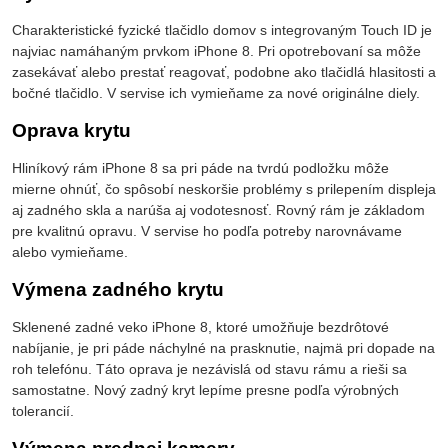
Charakteristické fyzické tlačidlo domov s integrovaným Touch ID je
najviac namáhaným prvkom iPhone 8. Pri opotrebovaní sa môže
zasekávať alebo prestať reagovať, podobne ako tlačidlá hlasitosti a
bočné tlačidlo. V servise ich vymieňame za nové originálne diely.
Oprava krytu
Hliníkový rám iPhone 8 sa pri páde na tvrdú podložku môže
mierne ohnúť, čo spôsobí neskoršie problémy s prilepením displeja
aj zadného skla a narúša aj vodotesnosť. Rovný rám je základom
pre kvalitnú opravu. V servise ho podľa potreby narovnávame
alebo vymieňame.
Výmena zadného krytu
Sklenené zadné veko iPhone 8, ktoré umožňuje bezdrôtové
nabíjanie, je pri páde náchylné na prasknutie, najmä pri dopade na
roh telefónu. Táto oprava je nezávislá od stavu rámu a rieši sa
samostatne. Nový zadný kryt lepíme presne podľa výrobných
tolerancií.