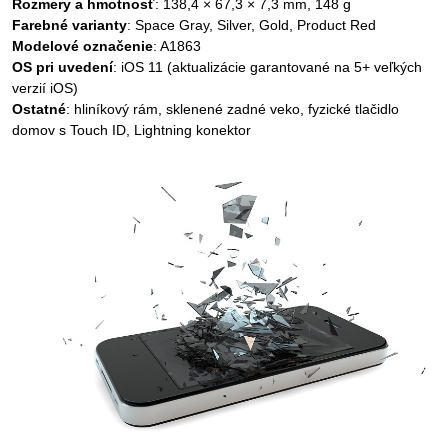
Rozmery a hmotnosť
: 138,4 × 67,3 × 7,3 mm, 148 g
Farebné varianty
: Space Gray, Silver, Gold, Product Red
Modelové označenie
: A1863
OS pri uvedení
: iOS 11 (aktualizácie garantované na 5+ veľkých
verzií iOS)
Ostatné
: hliníkový rám, sklenené zadné veko, fyzické tlačidlo
domov s Touch ID, Lightning konektor