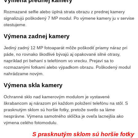
Výmena prednej kamery
Rozmazané selfie alebo úplná strata obrazu z prednej kamery
signalizujú poškodený 7 MP modul. Po výmene kamery ju v servise
otestujeme.
Výmena zadnej kamery
Jediný zadný 12 MP fotoaparát môže poškodiť priamy náraz pri
páde, no rovnako škodlivé bývajú aj opakované silné otrasy,
napríklad pri behaní s telefónom vo vrecku. Prejaví sa to
rozmazanými fotkami alebo výpadkom obrazu. Poškodený modul
nahrádzame novým.
Výmena skla kamery
Ochranné sklo nad kamerovým modulom je vystavené
škrabancom aj nárazom pri každom položení telefónu na stôl. S
prasknutým sklom sú horšie fotky, pretože svetlo sa láme
nesprávne. Výmena samotného sklíčka je oveľa lacnejšia ako
výmena celého fotomodulu.
S prasknutým sklom sú horšie fotky