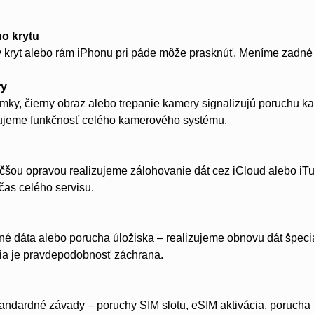
o krytu
kryt alebo rám iPhonu pri páde môže prasknúť. Meníme zadné s
ry
ky, čierny obraz alebo trepanie kamery signalizujú poruchu 
ujeme funkčnosť celého kamerového systému.
šou opravou realizujeme zálohovanie dát cez iCloud alebo iTune
as celého servisu.
dáta alebo porucha úložiska – realizujeme obnovu dát špecial
šia je pravdepodobnosť záchrana.
tandardné závady – poruchy SIM slotu, eSIM aktivácia, poruch