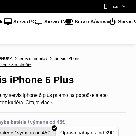
účet
let
Servis PC
Servis TV
Servis Kávovar
Servis 
ONUKA
Servis mobilov
Servis iPhone
Phone 8 a staršie
is iPhone 6 Plus
álny servis iphone 6 plus priamo na pobočke alebo
cez kuriéra.
Čítajte viac
atérie / výmena od 45€
Oprava nabíjania od 39€