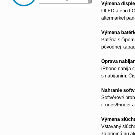
Výmena disple
OLED alebo LCD
aftermarket pan
Výmena batéri
Batéria s čipom
pôvodnej kapaci
Oprava nabíja
iPhone nabíja c
s nabíjaním. Či
Nahranie softv
Softvérové prob
iTunes/Finder 
Výmena slúch
Vstavaný slúcha
za originálnu a