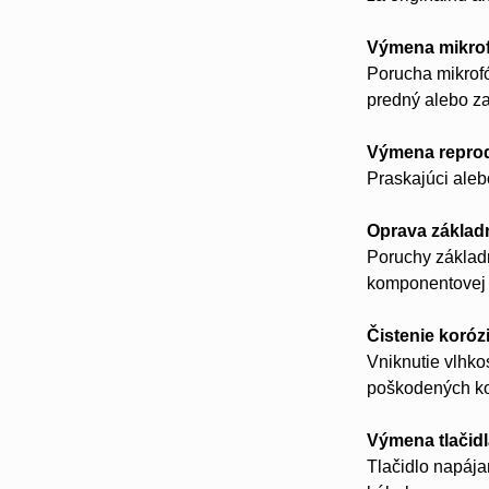
Výmena mikro
Porucha mikrofó
predný alebo z
Výmena repro
Praskajúci aleb
Oprava základ
Poruchy základn
komponentovej ú
Čistenie koróz
Vniknutie vlhko
poškodených ko
Výmena tlačid
Tlačidlo napájan