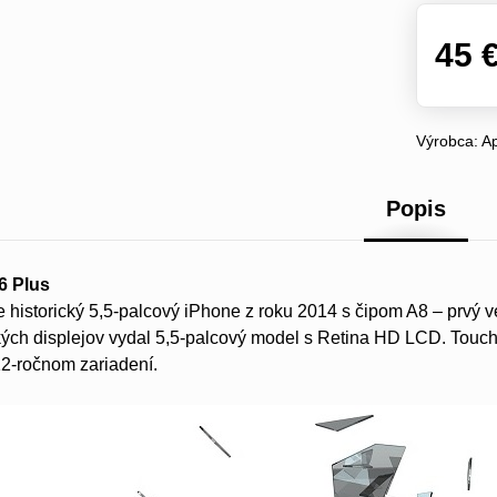
45 
Výrobca:
A
Popis
6 Plus
e historický 5,5-palcový iPhone z roku 2014 s čipom A8 – prvý v
ých displejov vydal 5,5-palcový model s Retina HD LCD. Touch
12-ročnom zariadení.