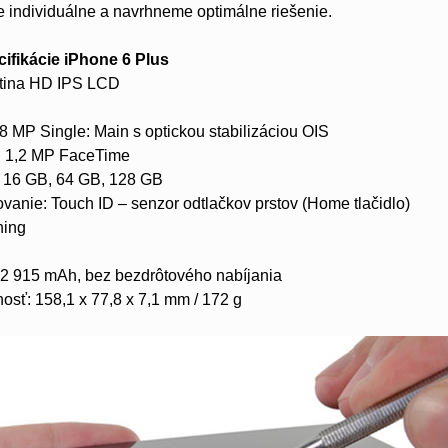
 individuálne a navrhneme optimálne riešenie.
ifikácie iPhone 6 Plus
Retina HD IPS LCD
 MP Single: Main s optickou stabilizáciou OIS
: 1,2 MP FaceTime
: 16 GB, 64 GB, 128 GB
anie: Touch ID – senzor odtlačkov prstov (Home tlačidlo)
ning
i
 ~2 915 mAh, bez bezdrôtového nabíjania
osť: 158,1 x 77,8 x 7,1 mm / 172 g