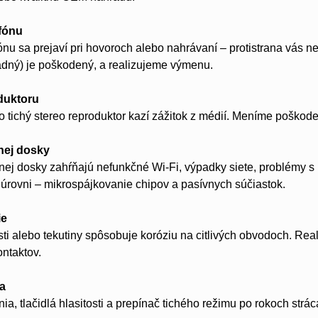
fónu
nu sa prejaví pri hovoroch alebo nahrávaní – protistrana vás n
adný) je poškodený, a realizujeme výmenu.
duktoru
o tichý stereo reproduktor kazí zážitok z médií. Meníme poško
nej dosky
ej dosky zahŕňajú nefunkčné Wi-Fi, výpadky siete, problémy s
rovni – mikrospájkovanie chipov a pasívnych súčiastok.
ie
sti alebo tekutiny spôsobuje koróziu na citlivých obvodoch. Rea
ntaktov.
la
ia, tlačidlá hlasitosti a prepínač tichého režimu po rokoch strác