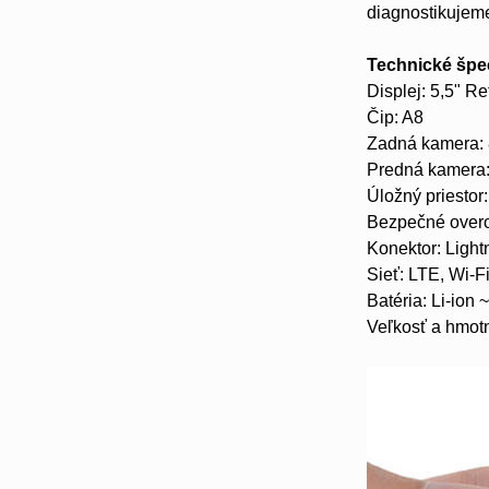
diagnostikujeme
Technické špec
Displej: 5,5" 
Čip: A8
Zadná kamera: 8
Predná kamera
Úložný priestor
Bezpečné overov
Konektor: Light
Sieť: LTE, Wi-F
Batéria: Li-ion
Veľkosť a hmotn