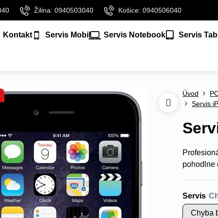
040
Žilina: 0940503040
Košice: 0940506040
Kontakt
Servis Mobil
Servis Notebook
Servis Tab
Úvod
P
Servis i
Serv
Profesion
pohodlne 
Servis
Chyba b