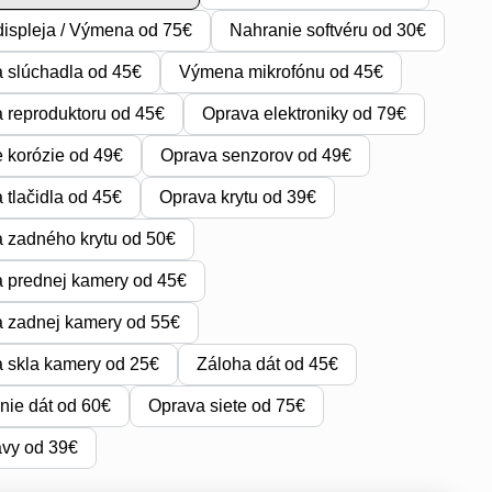
ispleja / Výmena od 75€
Nahranie softvéru od 30€
 slúchadla od 45€
Výmena mikrofónu od 45€
reproduktoru od 45€
Oprava elektroniky od 79€
e korózie od 49€
Oprava senzorov od 49€
tlačidla od 45€
Oprava krytu od 39€
 zadného krytu od 50€
 prednej kamery od 45€
 zadnej kamery od 55€
 skla kamery od 25€
Záloha dát od 45€
ie dát od 60€
Oprava siete od 75€
avy od 39€