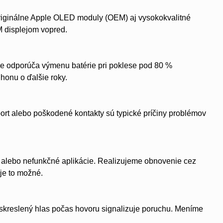
riginálne Apple OLED moduly (OEM) aj vysokokvalitné
M displejom vopred.
le odporúča výmenu batérie pri poklese pod 80 %
honu o ďalšie roky.
ort alebo poškodené kontakty sú typické príčiny problémov
OS alebo nefunkčné aplikácie. Realizujeme obnovenie cez
je to možné.
 skreslený hlas počas hovoru signalizuje poruchu. Meníme