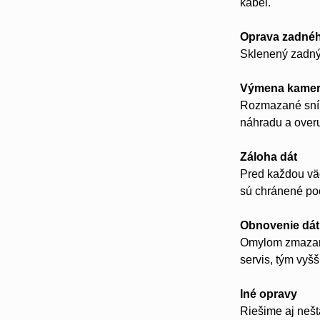
kábel.
Oprava zadnéh
Sklenený zadný 
Výmena kame
Rozmazané sním
náhradu a over
Záloha dát
Pred každou väč
sú chránené poč
Obnovenie dát
Omylom zmazané 
servis, tým vyš
Iné opravy
Riešime aj neš