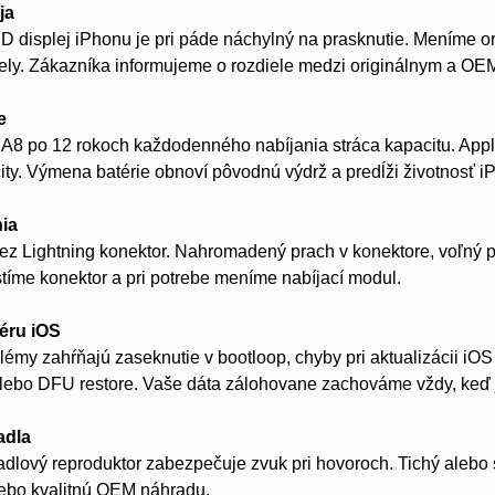
ja
 displej iPhonu je pri páde náchylný na prasknutie. Meníme o
ely. Zákazníka informujeme o rozdiele medzi originálnym a OE
e
 A8 po 12 rokoch každodenného nabíjania stráca kapacitu. App
ty. Výmena batérie obnoví pôvodnú výdrž a predĺži životnosť iP
nia
ez Lightning konektor. Nahromadený prach v konektore, voľný p
stíme konektor a pri potrebe meníme nabíjací modul.
éru iOS
lémy zahŕňajú zaseknutie v bootloop, chyby pri aktualizácii i
alebo DFU restore. Vaše dáta zálohovane zachováme vždy, keď 
adla
dlový reproduktor zabezpečuje zvuk pri hovoroch. Tichý alebo
lebo kvalitnú OEM náhradu.