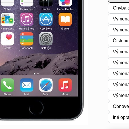
Chyba d
Výmena
Výmena 
Čisteni
Výmena 
Výmena
Výmena
Výmena
Výmena
Obnoven
Iné opr