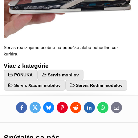
Servis realizujeme osobne na pobočke alebo pohodlne cez
kuriéra.
Viac z kategórie
PONUKA
Servis mobilov
Servis Xiaomi mobilov
Servis Redmi modelov
Facebook
Twitter
Bluesky
Pinterest
Reddit
LinkedIn
WhatsApp
E-
mail
Spýtajte sa nás