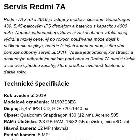
Servis Redmi 7A
Redmi 7A z roku 2019 je vstupný model s čipsetom Snapdragon
439, 5,45-palcovým IPS displejom a batériou s kapacitou 4000
mAh. Napriek jednoduchej výbave si získal obľubu vďaka dlhej
výdrži a nízkej cene. Aj po rokoch používania môže dôjsť k
poškodeniu displeja, batérie či iných komponentov, s čím vám
pomôže odborný servis SLOVIT. Vďaka jednoduchej konštrukcii a
dostupným náhradným dielom patrí oprava Redmi 7A medzi rýchle
a cenovo výhodné zásahy, ktoré predĺžia životnosť telefónu o
ďalšie roky.
Technické špecifikácie
Rok uvedenia:
2019
Modelové označenie:
M1903C3EG
Displej:
5,45" IPS LCD, HD+ 720×1440 px
Čipset:
Qualcomm Snapdragon 439 (12 nm), Adreno 505
RAM / Úložisko:
2/3 GB RAM, 16/32 GB úložisko, microSD slot
Hlavná kamera:
12 MP (hlavná)
Predná kamera:
5 MP