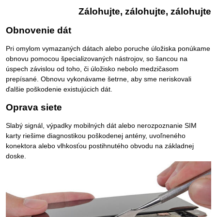
Zálohujte, zálohujte, zálohujte
Obnovenie dát
Pri omylom vymazaných dátach alebo poruche úložiska ponúkame
obnovu pomocou špecializovaných nástrojov, so šancou na
úspech závislou od toho, či úložisko nebolo medzičasom
prepísané. Obnovu vykonávame šetrne, aby sme neriskovali
ďalšie poškodenie existujúcich dát.
Oprava siete
Slabý signál, výpadky mobilných dát alebo nerozpoznanie SIM
karty riešime diagnostikou poškodenej antény, uvoľneného
konektora alebo vlhkosťou postihnutého obvodu na základnej
doske.