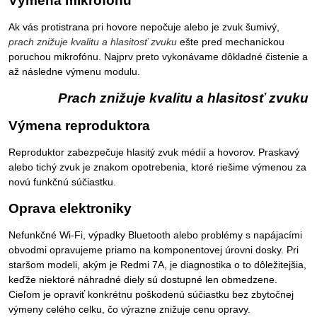
Výmena mikrofónu
Ak vás protistrana pri hovore nepočuje alebo je zvuk šumivý,
prach znižuje kvalitu a hlasitosť zvuku
ešte pred mechanickou
poruchou mikrofónu. Najprv preto vykonávame dôkladné čistenie a
až následne výmenu modulu.
Prach znižuje kvalitu a hlasitosť zvuku
Výmena reproduktora
Reproduktor zabezpečuje hlasitý zvuk médií a hovorov. Praskavý
alebo tichý zvuk je znakom opotrebenia, ktoré riešime výmenou za
novú funkčnú súčiastku.
Oprava elektroniky
Nefunkčné Wi-Fi, výpadky Bluetooth alebo problémy s napájacími
obvodmi opravujeme priamo na komponentovej úrovni dosky. Pri
staršom modeli, akým je Redmi 7A, je diagnostika o to dôležitejšia,
keďže niektoré náhradné diely sú dostupné len obmedzene.
Cieľom je opraviť konkrétnu poškodenú súčiastku bez zbytočnej
výmeny celého celku, čo výrazne znižuje cenu opravy.