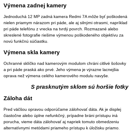
Výmena zadnej kamery
Jednoduchá 12 MP zadná kamera Redmi 7A môže byť poškodená
nielen priamym nárazom pri páde, ale aj silnými otrasmi, napríklad
pri páde telefónu z vrecka na tvrdý povrch. Rozmazané alebo
skreslené fotografie riešime výmenou poškodeného objektívu za
novú funkčnú súčiastku.
Výmena skla kamery
Ochranné sklíčko nad kamerovým modulom chráni citlivé šošovky
a pri páde praská ako prvé. Jeho výmena je výrazne lacnejšia
oprava než výmena celého kamerového modulu navyše.
S prasknutým sklom sú horšie fotky
Záloha dát
Pred väčšou opravou odporúčame zálohovať dáta. Ak je displej
čiastočne alebo úplne nefunkčný, prípadne bráni prístupu iná
porucha, vieme dáta zálohovať aj napriek tomuto obmedzeniu
alternatívnymi metódami priameho prístupu k úložisku priamo.