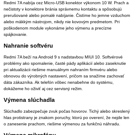
Redmi 7A nabíja cez Micro-USB konektor výkonom 10 W. Prach a
nečistoty v konektore bránia správnemu kontaktu a spôsobujú
prerušované alebo pomalé nabíjanie. Čistíme ho jemne vzduchom
alebo mäkkým nástrojom, nikdy nie kovovým predmetom. Pri
poškodenom module vykonáme jeho výmenu a precízne
spájkovanie.
Nahranie softvéru
Redmi 7A beží na Android 9 s nadstavbou MIUI 10. Softvérové
problémy ako spomalenie, časté pády aplikácií alebo zaseknutie
pri aktualizácii riešime manuálnym nahraním firmvéru alebo
obnovou do výrobných nastavení, pričom sa snažíme zachovať
dáta zákazníka. Ak telefón vôbec nenabehne do systému,
dokážeme ho oživiť aj cez servisný režim.
Výmena slúchadla
Slúchadlo zabezpečuje zvuk počas hovorov. Tichý alebo skreslený
hlas protistrany je znakom poruchy, ktorú po overení, že nejde len
o zanesenie prachom, riešime výmenou za funkčnú náhradu.