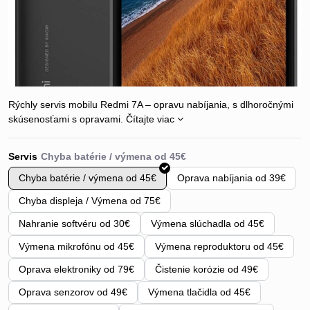
Rýchly servis mobilu Redmi 7A – opravu nabíjania, s dlhoročnými
skúsenosťami s opravami.
Čítajte viac
Servis
Chyba batérie / výmena od 45€
Oprava nabíjania od 39€
Chyba displeja / Výmena od 75€
Nahranie softvéru od 30€
Výmena slúchadla od 45€
Výmena mikrofónu od 45€
Výmena reproduktoru od 45€
Oprava elektroniky od 79€
Čistenie korózie od 49€
Oprava senzorov od 49€
Výmena tlačidla od 45€