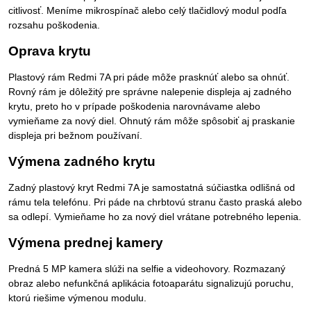
citlivosť. Meníme mikrospínač alebo celý tlačidlový modul podľa
rozsahu poškodenia.
Oprava krytu
Plastový rám Redmi 7A pri páde môže prasknúť alebo sa ohnúť.
Rovný rám je dôležitý pre správne nalepenie displeja aj zadného
krytu, preto ho v prípade poškodenia narovnávame alebo
vymieňame za nový diel. Ohnutý rám môže spôsobiť aj praskanie
displeja pri bežnom používaní.
Výmena zadného krytu
Zadný plastový kryt Redmi 7A je samostatná súčiastka odlišná od
rámu tela telefónu. Pri páde na chrbtovú stranu často praská alebo
sa odlepí. Vymieňame ho za nový diel vrátane potrebného lepenia.
Výmena prednej kamery
Predná 5 MP kamera slúži na selfie a videohovory. Rozmazaný
obraz alebo nefunkčná aplikácia fotoaparátu signalizujú poruchu,
ktorú riešime výmenou modulu.