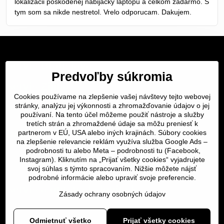
lokalizacii poskodenej nabijacky laptopu a celkom zadarmo. S
tym som sa nikde nestretol. Vrelo odporucam. Dakujem.
Servis Bratislava
Predvoľby súkromia
Servis Žilina
Cookies používame na zlepšenie vašej návštevy tejto webovej
stránky, analýzu jej výkonnosti a zhromažďovanie údajov o jej
Servis Košice
používaní. Na tento účel môžeme použiť nástroje a služby
tretích strán a zhromaždené údaje sa môžu preniesť k
Dôležité odkazy
partnerom v EÚ, USA alebo iných krajinách. Súbory cookies
na zlepšenie relevancie reklám využíva služba Google Ads –
podrobnosti tu
alebo Meta –
podrobnosti tu
(Facebook,
SERVIS KURIÉROM
Instagram). Kliknutím na „Prijať všetky cookies“ vyjadrujete
svoj súhlas s týmto spracovaním. Nižšie môžete nájsť
podrobné informácie alebo upraviť svoje preferencie.
Servis a oprava | slovit.sk
Zásady ochrany osobných údajov
Odmietnuť všetko
Prijať všetky cookies
©
2026
Copyright