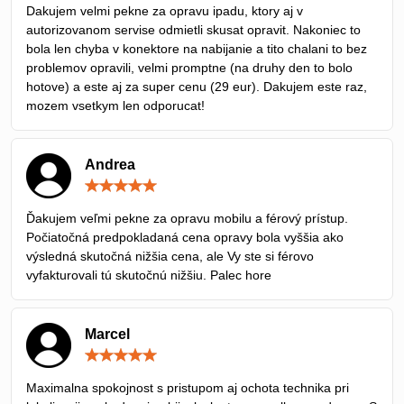
/
Dakujem velmi pekne za opravu ipadu, ktory aj v
5
autorizovanom servise odmietli skusat opravit. Nakoniec to
bola len chyba v konektore na nabijanie a tito chalani to bez
problemov opravili, velmi promptne (na druhy den to bolo
hotove) a este aj za super cenu (29 eur). Dakujem este raz,
mozem vsetkym len odporucat!
Andrea
Hodnotenie:
5
/
Ďakujem veľmi pekne za opravu mobilu a férový prístup.
5
Počiatočná predpokladaná cena opravy bola vyššia ako
výsledná skutočná nižšia cena, ale Vy ste si férovo
vyfakturovali tú skutočnú nižšiu. Palec hore
Marcel
Hodnotenie:
5
/
Maximalna spokojnost s pristupom aj ochota technika pri
5