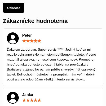
Odoslať
Zákaznícke hodnotenia
Peter
Hodnotenie:
5
/
Ďakujem za opravu. Super servis *****. Jediný keď sa mi
5
rozbilo ochranné sklo na mojom obľúbenom tablete. V cene
materiál aj oprava, nemusel som kupovať nový. Promptne,
hneď ponuka doneste pokazený tablet na prevádzku v
Bratislave a zanedlho oznam príďte si vyzdvihnúť opravený
tablet. Boli ochotní, ústretoví a promptní, mám veľmi dobrý
pocit a vrelo odporúčam všetkým tento servis Slovitu.
Janka
Hodnotenie:
5