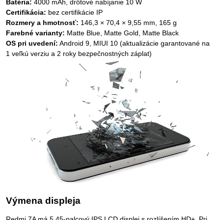
Batéria:
4000 mAh, drôtové nabíjanie 10 W
Certifikácia:
bez certifikácie IP
Rozmery a hmotnosť:
146,3 × 70,4 × 9,55 mm, 165 g
Farebné varianty:
Matte Blue, Matte Gold, Matte Black
OS pri uvedení:
Android 9, MIUI 10 (aktualizácie garantované na
1 veľkú verziu a 2 roky bezpečnostných záplat)
Výmena displeja
Redmi 7A má 5,45-palcový IPS LCD displej s rozlíšením HD+. Pri