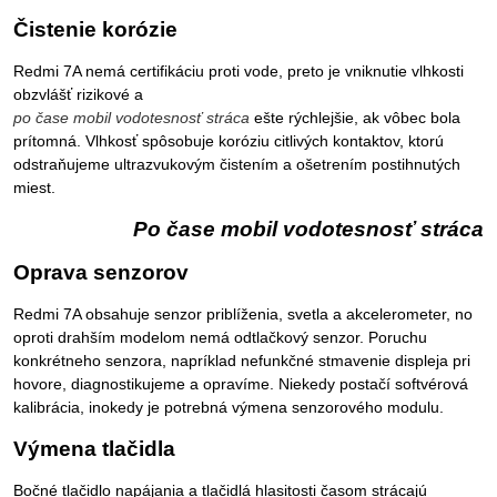
Čistenie korózie
Redmi 7A nemá certifikáciu proti vode, preto je vniknutie vlhkosti
obzvlášť rizikové a
po čase mobil vodotesnosť stráca
ešte rýchlejšie, ak vôbec bola
prítomná. Vlhkosť spôsobuje koróziu citlivých kontaktov, ktorú
odstraňujeme ultrazvukovým čistením a ošetrením postihnutých
miest.
Po čase mobil vodotesnosť stráca
Oprava senzorov
Redmi 7A obsahuje senzor priblíženia, svetla a akcelerometer, no
oproti drahším modelom nemá odtlačkový senzor. Poruchu
konkrétneho senzora, napríklad nefunkčné stmavenie displeja pri
hovore, diagnostikujeme a opravíme. Niekedy postačí softvérová
kalibrácia, inokedy je potrebná výmena senzorového modulu.
Výmena tlačidla
Bočné tlačidlo napájania a tlačidlá hlasitosti časom strácajú