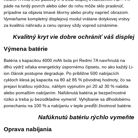
páde na tvrdý povrch alebo úder do rohu môže sklo prasknúť,
prípadne sa objavia tmavé škvrny alebo pruhy naprieč obrazom.
Vymieňame kompletný displejový modul vrátane dotykovej vrstvy
za kvalitnú náhradu a cenu opravy vždy vopred oznámime.
Kvalitný kryt vie dobre ochrániť váš displej
Výmena batérie
Batéria s kapacitou 4000 mAh bola pri Redmi 7A navrhnutá na
dlhú výdrž vďaka energeticky úspornému čipsetu, no ako každý Li-
ion článok postupne degraduje. Po približne 500 nabíjacích
cykloch klesá jej kapacita na 80 až 85 % pôvodnej hodnoty, čo sa
prejaví kratšou výdržou, náhlym vypnutím pri 20 až 30 % nabitia
alebo pomalším nabíjaním. Nafúknutá batéria je bezpečnostné
riziko a treba ju bezodkladne vymeniť. Vyhýbanie sa dlhodobému
ponechaniu na 100 % a nabíjaniu v teple predĺži životnosť batérie.
Nafúknutú batériu rýchlo vymeňte
Oprava nabíjania