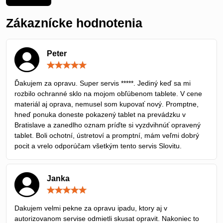
Zákaznícke hodnotenia
Peter
Hodnotenie:
5
/
Ďakujem za opravu. Super servis *****. Jediný keď sa mi
5
rozbilo ochranné sklo na mojom obľúbenom tablete. V cene
materiál aj oprava, nemusel som kupovať nový. Promptne,
hneď ponuka doneste pokazený tablet na prevádzku v
Bratislave a zanedlho oznam príďte si vyzdvihnúť opravený
tablet. Boli ochotní, ústretoví a promptní, mám veľmi dobrý
pocit a vrelo odporúčam všetkým tento servis Slovitu.
Janka
Hodnotenie:
5
/
Dakujem velmi pekne za opravu ipadu, ktory aj v
5
autorizovanom servise odmietli skusat opravit. Nakoniec to