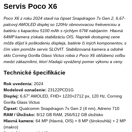
Servis Poco X6
Poco X6 z roku 2024 stavil na čipset Snapdragon 7s Gen 2, 6,67-
palcový AMOLED displej so 120Hz obnovovacou frekvenciou a
batériu s kapacitou 5100 mAh s rýchlym 67W nabíjaním. Hlavná
64MP kamera získala stabilizáciu OIS. Napriek dostupnej cene
môže dôjsť k poškodeniu displeja, batérie či iných komponentov, s
čím vám pomôže servis SLOVIT. Stabilizovaná kamera a odolné
sklo Corning Gorilla Glass Victus robia z Poco X6 obľúbenú voľbu
medzi zákazníkmi, ktorí hľadajú vyvážený pomer výkonu a ceny.
Technické špecifikácie
Rok uvedenia:
2024
Modelové označenie:
23122PCD1G
Displej:
6,67" AMOLED, FHD+ 1220×2712 px, 120 Hz, Corning
Gorilla Glass Victus
Čipset:
Qualcomm Snapdragon 7s Gen 2 (4 nm), Adreno 710
RAM / Úložisko:
8/12 GB RAM, 256/512 GB úložisko
Hlavná kamera:
64 MP (hlavná, OIS) + 8 MP (širokouhlá) + 2 MP
(makro)