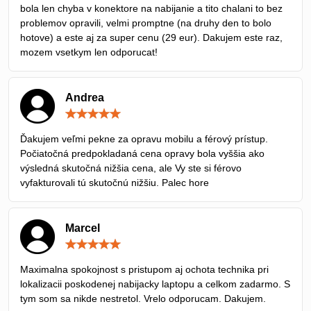
bola len chyba v konektore na nabijanie a tito chalani to bez
problemov opravili, velmi promptne (na druhy den to bolo
hotove) a este aj za super cenu (29 eur). Dakujem este raz,
mozem vsetkym len odporucat!
Andrea
Hodnotenie:
5
/
Ďakujem veľmi pekne za opravu mobilu a férový prístup.
5
Počiatočná predpokladaná cena opravy bola vyššia ako
výsledná skutočná nižšia cena, ale Vy ste si férovo
vyfakturovali tú skutočnú nižšiu. Palec hore
Marcel
Hodnotenie:
5
/
Maximalna spokojnost s pristupom aj ochota technika pri
5
lokalizacii poskodenej nabijacky laptopu a celkom zadarmo. S
tym som sa nikde nestretol. Vrelo odporucam. Dakujem.