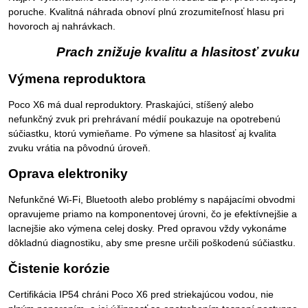
poruche. Kvalitná náhrada obnoví plnú zrozumiteľnosť hlasu pri
hovoroch aj nahrávkach.
Prach znižuje kvalitu a hlasitosť zvuku
Výmena reproduktora
Poco X6 má dual reproduktory. Praskajúci, stíšený alebo
nefunkčný zvuk pri prehrávaní médií poukazuje na opotrebenú
súčiastku, ktorú vymieňame. Po výmene sa hlasitosť aj kvalita
zvuku vrátia na pôvodnú úroveň.
Oprava elektroniky
Nefunkčné Wi-Fi, Bluetooth alebo problémy s napájacími obvodmi
opravujeme priamo na komponentovej úrovni, čo je efektívnejšie a
lacnejšie ako výmena celej dosky. Pred opravou vždy vykonáme
dôkladnú diagnostiku, aby sme presne určili poškodenú súčiastku.
Čistenie korózie
Certifikácia IP54 chráni Poco X6 pred striekajúcou vodou, nie