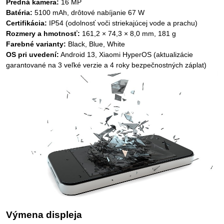
Predná kamera:
16 MP
Batéria:
5100 mAh, drôtové nabíjanie 67 W
Certifikácia:
IP54 (odolnosť voči striekajúcej vode a prachu)
Rozmery a hmotnosť:
161,2 × 74,3 × 8,0 mm, 181 g
Farebné varianty:
Black, Blue, White
OS pri uvedení:
Android 13, Xiaomi HyperOS (aktualizácie
garantované na 3 veľké verzie a 4 roky bezpečnostných záplat)
Výmena displeja