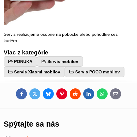
Servis realizujeme osobne na pobočke alebo pohodlne cez
kuriéra.
Viac z kategórie
PONUKA
Servis mobilov
Servis Xiaomi mobilov
Servis POCO mobilov
Facebook
Twitter
Bluesky
Pinterest
Reddit
LinkedIn
WhatsApp
E-
mail
Spýtajte sa nás