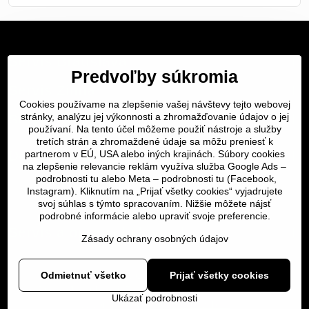
Servis Bratislava
Predvoľby súkromia
Servis Žilina
Cookies používame na zlepšenie vašej návštevy tejto webovej
stránky, analýzu jej výkonnosti a zhromažďovanie údajov o jej
Servis Košice
používaní. Na tento účel môžeme použiť nástroje a služby
tretích strán a zhromaždené údaje sa môžu preniesť k
Dôležité odkazy
partnerom v EÚ, USA alebo iných krajinách. Súbory cookies
na zlepšenie relevancie reklám využíva služba Google Ads –
podrobnosti tu
alebo Meta –
podrobnosti tu
(Facebook,
SERVIS KURIÉROM
Instagram). Kliknutím na „Prijať všetky cookies“ vyjadrujete
svoj súhlas s týmto spracovaním. Nižšie môžete nájsť
podrobné informácie alebo upraviť svoje preferencie.
Servis a oprava | slovit.sk
Zásady ochrany osobných údajov
Odmietnuť všetko
Prijať všetky cookies
©
2026
Copyright
Predvoľby súkromia
Zásady ochrany osobných údajov
Ukázať podrobnosti
Vytvorené pomocou:
BiznisWeb.sk