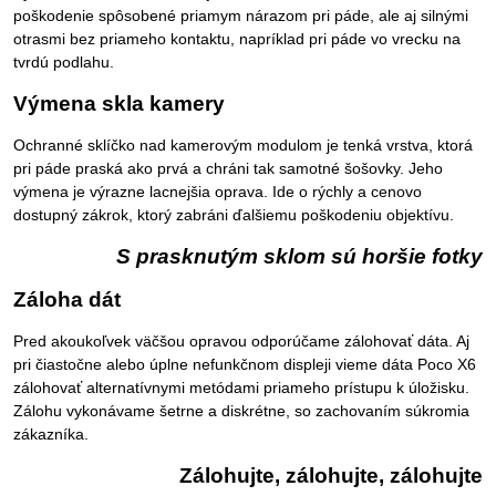
poškodenie spôsobené priamym nárazom pri páde, ale aj silnými
otrasmi bez priameho kontaktu, napríklad pri páde vo vrecku na
tvrdú podlahu.
Výmena skla kamery
Ochranné sklíčko nad kamerovým modulom je tenká vrstva, ktorá
pri páde praská ako prvá a chráni tak samotné šošovky. Jeho
výmena je výrazne lacnejšia oprava. Ide o rýchly a cenovo
dostupný zákrok, ktorý zabráni ďalšiemu poškodeniu objektívu.
S prasknutým sklom sú horšie fotky
Záloha dát
Pred akoukoľvek väčšou opravou odporúčame zálohovať dáta. Aj
pri čiastočne alebo úplne nefunkčnom displeji vieme dáta Poco X6
zálohovať alternatívnymi metódami priameho prístupu k úložisku.
Zálohu vykonávame šetrne a diskrétne, so zachovaním súkromia
zákazníka.
Zálohujte, zálohujte, zálohujte