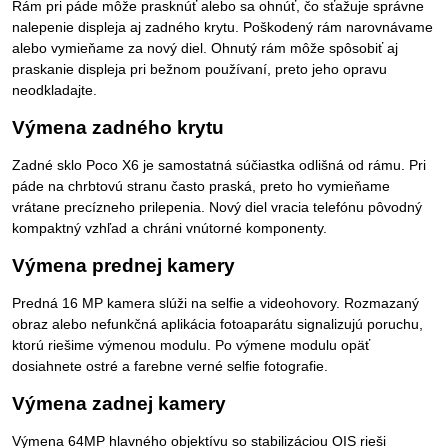
Rám pri páde môže prasknúť alebo sa ohnúť, čo sťažuje správne
nalepenie displeja aj zadného krytu. Poškodený rám narovnávame
alebo vymieňame za nový diel. Ohnutý rám môže spôsobiť aj
praskanie displeja pri bežnom používaní, preto jeho opravu
neodkladajte.
Výmena zadného krytu
Zadné sklo Poco X6 je samostatná súčiastka odlišná od rámu. Pri
páde na chrbtovú stranu často praská, preto ho vymieňame
vrátane precízneho prilepenia. Nový diel vracia telefónu pôvodný
kompaktný vzhľad a chráni vnútorné komponenty.
Výmena prednej kamery
Predná 16 MP kamera slúži na selfie a videohovory. Rozmazaný
obraz alebo nefunkčná aplikácia fotoaparátu signalizujú poruchu,
ktorú riešime výmenou modulu. Po výmene modulu opäť
dosiahnete ostré a farebne verné selfie fotografie.
Výmena zadnej kamery
Výmena 64MP hlavného objektívu so stabilizáciou OIS rieši