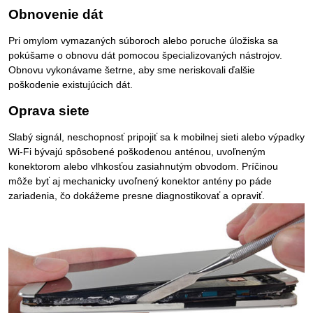
Obnovenie dát
Pri omylom vymazaných súboroch alebo poruche úložiska sa
pokúšame o obnovu dát pomocou špecializovaných nástrojov.
Obnovu vykonávame šetrne, aby sme neriskovali ďalšie
poškodenie existujúcich dát.
Oprava siete
Slabý signál, neschopnosť pripojiť sa k mobilnej sieti alebo výpadky
Wi-Fi bývajú spôsobené poškodenou anténou, uvoľneným
konektorom alebo vlhkosťou zasiahnutým obvodom. Príčinou
môže byť aj mechanicky uvoľnený konektor antény po páde
zariadenia, čo dokážeme presne diagnostikovať a opraviť.