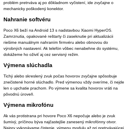
problém pretrváva aj po dôkladnom vyčistení, ide zvyčajne o
mechanicky poškodený konektor.
Nahranie softvéru
Poco X6 beží na Android 13 s nadstavbou Xiaomi HyperOS.
Zamrznutia, opakované reštarty či zaseknutie pri aktualizácii
riešime manuálnym nahraním firmvéru alebo obnovou do
výrobných nastavení. Ak telefón vôbec nenabehne do systému,
dokážeme ho oživiť aj cez servisný režim.
Výmena slúchadla
Tichý alebo skreslený zvuk počas hovorov zvyčajne spôsobuje
znečistené horné slúchadlo. Pred výmenou vždy overíme, či nejde
len o upchatie prachom. Po výmene sa kvalita hovorov vráti na
pôvodnú úroveň.
Výmena mikrofónu
Ak vás protistrana pri hovore Poco X6 nepočuje alebo je zvuk
šumivý, príčinou býva najčastejšie zanesený mikrofónny otvor.
Najprv vykonávame čistenie, výmenu modulu až pri pretrvávajúcej