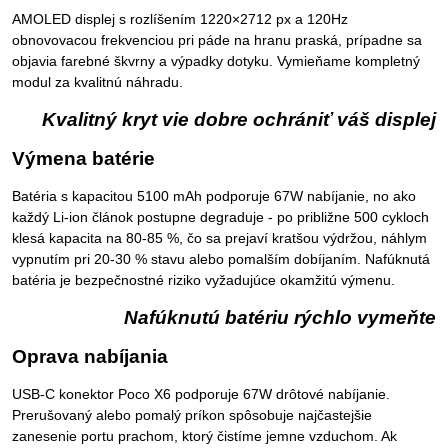
AMOLED displej s rozlíšením 1220×2712 px a 120Hz
obnovovacou frekvenciou pri páde na hranu praská, prípadne sa
objavia farebné škvrny a výpadky dotyku. Vymieňame kompletný
modul za kvalitnú náhradu.
Kvalitný kryt vie dobre ochrániť váš displej
Výmena batérie
Batéria s kapacitou 5100 mAh podporuje 67W nabíjanie, no ako
každý Li-ion článok postupne degraduje - po približne 500 cykloch
klesá kapacita na 80-85 %, čo sa prejaví kratšou výdržou, náhlym
vypnutím pri 20-30 % stavu alebo pomalším dobíjaním. Nafúknutá
batéria je bezpečnostné riziko vyžadujúce okamžitú výmenu.
Nafúknutú batériu rýchlo vymeňte
Oprava nabíjania
USB-C konektor Poco X6 podporuje 67W drôtové nabíjanie.
Prerušovaný alebo pomalý príkon spôsobuje najčastejšie
zanesenie portu prachom, ktorý čistíme jemne vzduchom. Ak