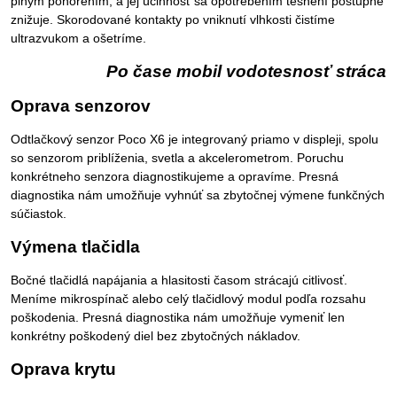
plným ponorením, a jej účinnosť sa opotrebením tesnení postupne
znižuje. Skorodované kontakty po vniknutí vlhkosti čistíme
ultrazvukom a ošetríme.
Po čase mobil vodotesnosť stráca
Oprava senzorov
Odtlačkový senzor Poco X6 je integrovaný priamo v displeji, spolu
so senzorom priblíženia, svetla a akcelerometrom. Poruchu
konkrétneho senzora diagnostikujeme a opravíme. Presná
diagnostika nám umožňuje vyhnúť sa zbytočnej výmene funkčných
súčiastok.
Výmena tlačidla
Bočné tlačidlá napájania a hlasitosti časom strácajú citlivosť.
Meníme mikrospínač alebo celý tlačidlový modul podľa rozsahu
poškodenia. Presná diagnostika nám umožňuje vymeniť len
konkrétny poškodený diel bez zbytočných nákladov.
Oprava krytu