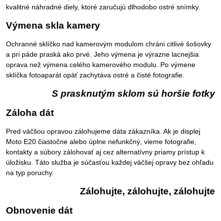
kvalitné náhradné diely, ktoré zaručujú dlhodobo ostré snímky.
Výmena skla kamery
Ochranné sklíčko nad kamerovým modulom chráni citlivé šošovky
a pri páde praská ako prvé. Jeho výmena je výrazne lacnejšia
oprava než výmena celého kamerového modulu. Po výmene
sklíčka fotoaparát opäť zachytáva ostré a čisté fotografie.
S prasknutým sklom sú horšie fotky
Záloha dát
Pred väčšou opravou zálohujeme dáta zákazníka. Ak je displej
Moto E20 čiastočne alebo úplne nefunkčný, vieme fotografie,
kontakty a súbory zálohovať aj cez alternatívny priamy prístup k
úložisku. Táto služba je súčasťou každej väčšej opravy bez ohľadu
na typ poruchy.
Zálohujte, zálohujte, zálohujte
Obnovenie dát