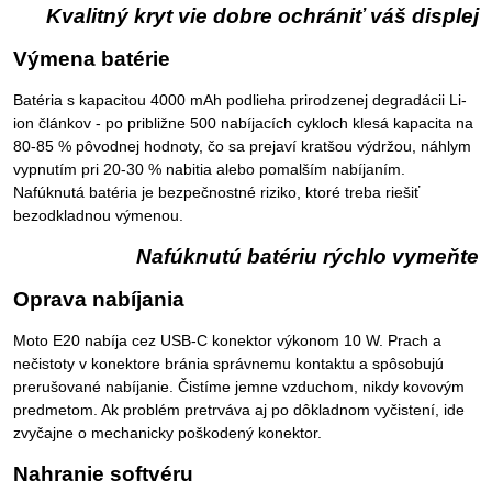
Kvalitný kryt vie dobre ochrániť váš displej
Výmena batérie
Batéria s kapacitou 4000 mAh podlieha prirodzenej degradácii Li-
ion článkov - po približne 500 nabíjacích cykloch klesá kapacita na
80-85 % pôvodnej hodnoty, čo sa prejaví kratšou výdržou, náhlym
vypnutím pri 20-30 % nabitia alebo pomalším nabíjaním.
Nafúknutá batéria je bezpečnostné riziko, ktoré treba riešiť
bezodkladnou výmenou.
Nafúknutú batériu rýchlo vymeňte
Oprava nabíjania
Moto E20 nabíja cez USB-C konektor výkonom 10 W. Prach a
nečistoty v konektore bránia správnemu kontaktu a spôsobujú
prerušované nabíjanie. Čistíme jemne vzduchom, nikdy kovovým
predmetom. Ak problém pretrváva aj po dôkladnom vyčistení, ide
zvyčajne o mechanicky poškodený konektor.
Nahranie softvéru