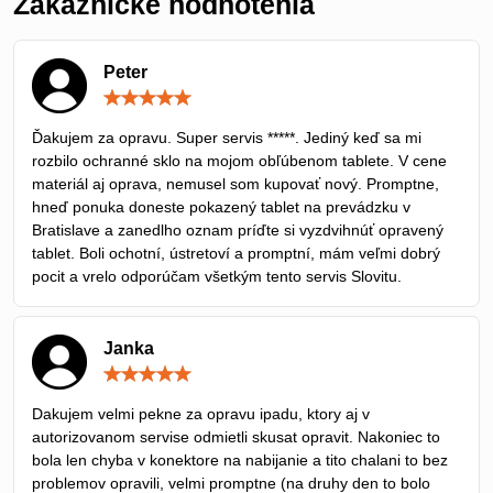
Zákaznícke hodnotenia
Peter
Hodnotenie:
5
/
Ďakujem za opravu. Super servis *****. Jediný keď sa mi
5
rozbilo ochranné sklo na mojom obľúbenom tablete. V cene
materiál aj oprava, nemusel som kupovať nový. Promptne,
hneď ponuka doneste pokazený tablet na prevádzku v
Bratislave a zanedlho oznam príďte si vyzdvihnúť opravený
tablet. Boli ochotní, ústretoví a promptní, mám veľmi dobrý
pocit a vrelo odporúčam všetkým tento servis Slovitu.
Janka
Hodnotenie:
5
/
Dakujem velmi pekne za opravu ipadu, ktory aj v
5
autorizovanom servise odmietli skusat opravit. Nakoniec to
bola len chyba v konektore na nabijanie a tito chalani to bez
problemov opravili, velmi promptne (na druhy den to bolo