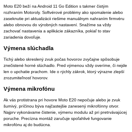
Moto E20 beží na Android 11 Go Edition s takmer čistým
rozhraním Motoroly. Softvérové problémy ako spomalenie alebo
zaseknutie pri aktualizácii riešime manuálnym nahraním firmvéru
alebo obnovou do výrobných nastavení. Snažíme sa vždy
zachovať nastavenia a aplikácie zákazníka, pokiaľ to stav
zariadenia dovoľuje.
Výmena slúchadla
Tichý alebo skreslený zvuk počas hovorov zvyčajne spôsobuje
znečistené horné slúchadlo. Pred výmenou vždy overíme, či nejde
len o upchatie prachom. Ide o rýchly zákrok, ktorý výrazne zlepší
zrozumiteľnosť hovorov.
Výmena mikrofónu
Ak vás protistrana pri hovore Moto E20 nepočuje alebo je zvuk
šumivý, príčinou býva najčastejšie zanesený mikrofónny otvor.
Najprv vykonávame čistenie, výmenu modulu až pri pretrvávajúcej
poruche. Precízna montáž zaručuje spoľahlivé fungovanie
mikrofónu aj do budúcna.