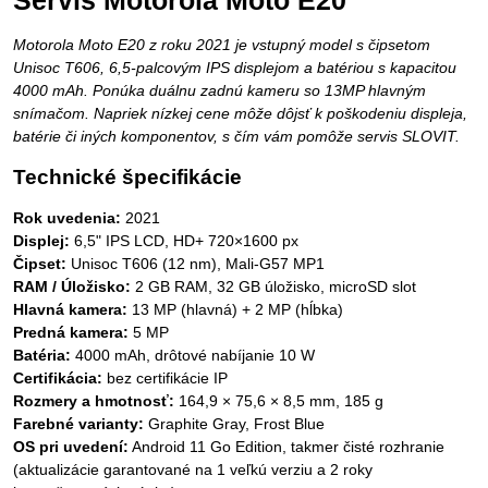
Servis Motorola Moto E20
Motorola Moto E20 z roku 2021 je vstupný model s čipsetom
Unisoc T606, 6,5-palcovým IPS displejom a batériou s kapacitou
4000 mAh. Ponúka duálnu zadnú kameru so 13MP hlavným
snímačom. Napriek nízkej cene môže dôjsť k poškodeniu displeja,
batérie či iných komponentov, s čím vám pomôže servis SLOVIT.
Technické špecifikácie
Rok uvedenia:
2021
Displej:
6,5" IPS LCD, HD+ 720×1600 px
Čipset:
Unisoc T606 (12 nm), Mali-G57 MP1
RAM / Úložisko:
2 GB RAM, 32 GB úložisko, microSD slot
Hlavná kamera:
13 MP (hlavná) + 2 MP (hĺbka)
Predná kamera:
5 MP
Batéria:
4000 mAh, drôtové nabíjanie 10 W
Certifikácia:
bez certifikácie IP
Rozmery a hmotnosť:
164,9 × 75,6 × 8,5 mm, 185 g
Farebné varianty:
Graphite Gray, Frost Blue
OS pri uvedení:
Android 11 Go Edition, takmer čisté rozhranie
(aktualizácie garantované na 1 veľkú verziu a 2 roky