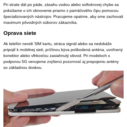
Pri strate dát po páde, zásahu vodou alebo softvérovej chybe sa
pokúšame o ich obnovenie priamo z pamäťového čipu pomocou
špecializovaných nástrojov. Pracujeme opatrne, aby sme zachovali
maximum pôvodných súborov zákazníka.
Oprava siete
Ak telefón nevidí SIM kartu, stráca signál alebo sa nedokáže
pripojiť k mobilnej sieti, príčinou býva poškodená anténa, uvoľnený
konektor alebo vlhkosťou zasiahnutý obvod. Pri modeloch s
podporou 5G venujeme zvýšenú pozornosť aj prepojeniu antény
so základnou doskou.