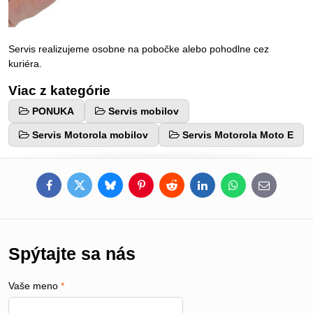
Servis realizujeme osobne na pobočke alebo pohodlne cez
kuriéra.
Viac z kategórie
PONUKA
Servis mobilov
Servis Motorola mobilov
Servis Motorola Moto E
Facebook
Twitter
Bluesky
Pinterest
Reddit
LinkedIn
WhatsApp
E-
mail
Spýtajte sa nás
Vaše meno
*