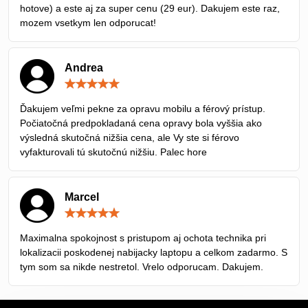
hotove) a este aj za super cenu (29 eur). Dakujem este raz,
mozem vsetkym len odporucat!
Andrea
Hodnotenie:
5
/
Ďakujem veľmi pekne za opravu mobilu a férový prístup.
5
Počiatočná predpokladaná cena opravy bola vyššia ako
výsledná skutočná nižšia cena, ale Vy ste si férovo
vyfakturovali tú skutočnú nižšiu. Palec hore
Marcel
Hodnotenie:
5
/
Maximalna spokojnost s pristupom aj ochota technika pri
5
lokalizacii poskodenej nabijacky laptopu a celkom zadarmo. S
tym som sa nikde nestretol. Vrelo odporucam. Dakujem.