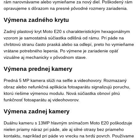
rám narovnávame alebo vymieňame za nový diel. Poškodený rám
opravujeme s dôrazom na presné pôvodné rozmery zariadenia.
Výmena zadného krytu
Zadný plastový kryt Moto E20 s charakteristickým hexagonálnym
vzorom je samostatná súčiastka odlišná od rámu. Pri páde na
chrbtovú stranu často praská alebo sa odlepí, preto ho vymieňame
vrátane potrebného lepenia. Po výmene je zariadenie opäť
vizuálne aj mechanicky v pôvodnom stave.
Výmena prednej kamery
Predná 5 MP kamera slúži na selfie a videohovory. Rozmazaný
obraz alebo nefunkčná aplikácia fotoaparátu signalizujú poruchu,
ktorú riešime výmenou modulu. Nová súčiastka obnoví plnú
funkčnosť fotoaparátu aj videohovorov.
Výmena zadnej kamery
Duálnu kameru s 13MP hlavným snímačom Moto E20 poškodzuje
nielen priamy náraz pri páde, ale aj silné otrasy bez priameho
kontaktu, napríklad pri páde vo vrecku na tvrdý povrch. Používame