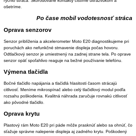
rýchlo stráca. Skorodované kontakty čistíme ultrazvukom a
ošetríme.
Po čase mobil vodotesnosť stráca
Oprava senzorov
Senzor priblíženia a akcelerometer Moto E20 diagnostikujeme pri
poruchách ako nefunkčné stmavenie displeja počas hovoru.
Odtlačkový senzor je umiestnený na zadnej strane tela. Po oprave
senzor opäť spoľahlivo reaguje na bežné používanie telefónu.
Výmena tlačidla
Bočné tlačidlo napájania a tlačidlá hlasitosti časom strácajú
citlivosť. Meníme mikrospínač alebo celý tlačidlový modul podľa
rozsahu poškodenia. Kvalitná náhrada zaručuje rovnakú citlivosť
ako pôvodné tlačidlo.
Oprava krytu
Plastový rám Moto E20 pri páde môže prasknúť alebo sa ohnúť, čo
sťažuje správne nalepenie displeja aj zadného krytu. Poškodený