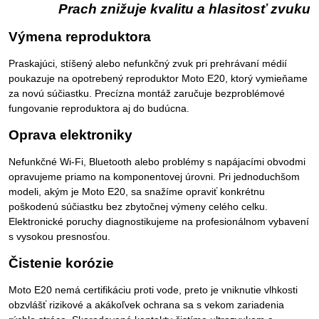
Prach znižuje kvalitu a hlasitosť zvuku
Výmena reproduktora
Praskajúci, stíšený alebo nefunkčný zvuk pri prehrávaní médií
poukazuje na opotrebený reproduktor Moto E20, ktorý vymieňame
za novú súčiastku. Precízna montáž zaručuje bezproblémové
fungovanie reproduktora aj do budúcna.
Oprava elektroniky
Nefunkčné Wi-Fi, Bluetooth alebo problémy s napájacími obvodmi
opravujeme priamo na komponentovej úrovni. Pri jednoduchšom
modeli, akým je Moto E20, sa snažíme opraviť konkrétnu
poškodenú súčiastku bez zbytočnej výmeny celého celku.
Elektronické poruchy diagnostikujeme na profesionálnom vybavení
s vysokou presnosťou.
Čistenie korózie
Moto E20 nemá certifikáciu proti vode, preto je vniknutie vlhkosti
obzvlášť rizikové a akákoľvek ochrana sa s vekom zariadenia