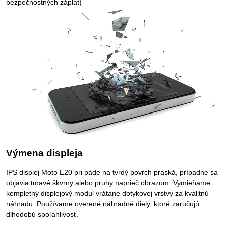
bezpečnostných záplat)
Výmena displeja
IPS displej Moto E20 pri páde na tvrdý povrch praská, prípadne sa
objavia tmavé škvrny alebo pruhy naprieč obrazom. Vymieňame
kompletný displejový modul vrátane dotykovej vrstvy za kvalitnú
náhradu. Používame overené náhradné diely, ktoré zaručujú
dlhodobú spoľahlivosť.