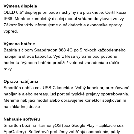
Výmena displeja
OLED 6,5" displej je pri páde náchylný na prasknutie. Certifikácia
IP68. Meníme kompletný displej modul vrátane dotykovej vrstvy.
Zákazníka vždy informujeme o nákladoch a ekonomike opravy
vopred.
Výmena batérie
Batéria s čipom Snapdragon 888 4G po 5 rokoch každodenného
nabíjania stráca kapacitu. Výdrž klesá výrazne pod pôvodnú
hodnotu. Výmena batérie predĺži životnosť zariadenia o ďalšie
roky.
Oprava nabíjania
Smartfón nabíja cez USB-C konektor. Voľný konektor, prerušované
nabíjanie alebo nereagujúci port sú typické prejavy opotrebovania.
Meníme nabíjací modul alebo opravujeme konektor spájkovaním
na základnej doske.
Nahranie softvéru
Smartfón beží na HarmonyOS (bez Google Play – aplikácie cez
AppGallery). Softvérové problémy zahŕňajú spomalenie, pády