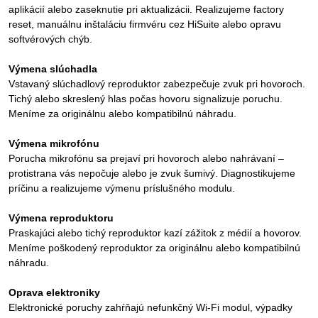
aplikácií alebo zaseknutie pri aktualizácii. Realizujeme factory
reset, manuálnu inštaláciu firmvéru cez HiSuite alebo opravu
softvérových chýb.
Výmena slúchadla
Vstavaný slúchadlový reproduktor zabezpečuje zvuk pri hovoroch.
Tichý alebo skreslený hlas počas hovoru signalizuje poruchu.
Meníme za originálnu alebo kompatibilnú náhradu.
Výmena mikrofónu
Porucha mikrofónu sa prejaví pri hovoroch alebo nahrávaní –
protistrana vás nepočuje alebo je zvuk šumivý. Diagnostikujeme
príčinu a realizujeme výmenu príslušného modulu.
Výmena reproduktoru
Praskajúci alebo tichý reproduktor kazí zážitok z médií a hovorov.
Meníme poškodený reproduktor za originálnu alebo kompatibilnú
náhradu.
Oprava elektroniky
Elektronické poruchy zahŕňajú nefunkčný Wi-Fi modul, výpadky