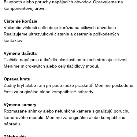
Bluetooth alebo poruchy napájacích obvodov. Opravujeme na
komponentovej úrovni.
Čistenie korózie
Vniknutie vlhkosti spôsobuje koróziu na citlivých obvodoch.
Realizujeme ultrazvukové čistenie a ošetrenie poškodených
kontaktov.
Výmena tlačidla
Tlačidlo napájania a tlačidlá hlasitosti po rokoch strácajú citlivosť.
Meníme micro-switch alebo celý tlačidlový modul.
Oprava krytu
Zadný kryt alebo rám pri páde môže prasknúť. Meníme poškodené
časti za originálne alebo kompatibilné náhrady.
Výmena kamery
Rozmazané snímky alebo nefunkčná kamera signalizujú poruchu
kamerového modulu. Meníme za originálnu alebo kompatibilnú
náhradu.
Záloha dát