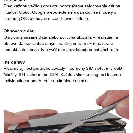
Pred každou väčšou opravou odporúčame zálohovanie dát na
Huawei Cloud, Google alebo externé úložisko. Pre modely s
HarmonyOS zálohovanie cez Huawei HiSuite.
Obnovenie dát
Omylom zmazané dáta alebo porucha úložiska – realizujeme
obnovu dát špecializovanými nástrojmi. Čím skôr po strate
kontaktujete servis, tým vyššia je pravdepodobnosť záchrana.
Iné opravy
Riešime aj neštandardné závady – poruchy SIM slotu, microSD
čítačky, IR blaster alebo GPS. Každú zákazku diagnostikujeme
individuálne a navrhneme optimálne riešenie.