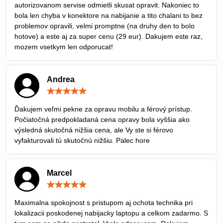
autorizovanom servise odmietli skusat opravit. Nakoniec to
bola len chyba v konektore na nabijanie a tito chalani to bez
problemov opravili, velmi promptne (na druhy den to bolo
hotove) a este aj za super cenu (29 eur). Dakujem este raz,
mozem vsetkym len odporucat!
Andrea
Hodnotenie:
5
/
Ďakujem veľmi pekne za opravu mobilu a férový prístup.
5
Počiatočná predpokladaná cena opravy bola vyššia ako
výsledná skutočná nižšia cena, ale Vy ste si férovo
vyfakturovali tú skutočnú nižšiu. Palec hore
Marcel
Hodnotenie:
5
/
Maximalna spokojnost s pristupom aj ochota technika pri
5
lokalizacii poskodenej nabijacky laptopu a celkom zadarmo. S