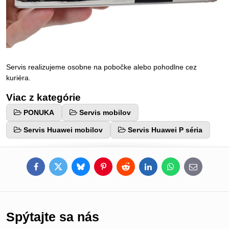
Servis realizujeme osobne na pobočke alebo pohodlne cez
kuriéra.
Viac z kategórie
PONUKA
Servis mobilov
Servis Huawei mobilov
Servis Huawei P séria
Facebook
Twitter
Bluesky
Pinterest
Reddit
LinkedIn
WhatsApp
E-
mail
Spýtajte sa nás