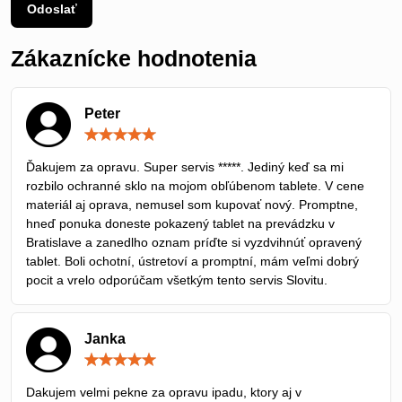
Odoslať
Zákaznícke hodnotenia
Peter
Hodnotenie:
5
/
Ďakujem za opravu. Super servis *****. Jediný keď sa mi
5
rozbilo ochranné sklo na mojom obľúbenom tablete. V cene
materiál aj oprava, nemusel som kupovať nový. Promptne,
hneď ponuka doneste pokazený tablet na prevádzku v
Bratislave a zanedlho oznam príďte si vyzdvihnúť opravený
tablet. Boli ochotní, ústretoví a promptní, mám veľmi dobrý
pocit a vrelo odporúčam všetkým tento servis Slovitu.
Janka
Hodnotenie:
5
/
Dakujem velmi pekne za opravu ipadu, ktory aj v
5