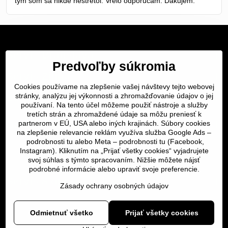
tym som sa nikde nestretol. Vrelo odporucam. Dakujem.
Servis Bratislava
Predvoľby súkromia
Servis Žilina
Cookies používame na zlepšenie vašej návštevy tejto webovej
stránky, analýzu jej výkonnosti a zhromažďovanie údajov o jej
Servis Košice
používaní. Na tento účel môžeme použiť nástroje a služby
tretích strán a zhromaždené údaje sa môžu preniesť k
Dôležité odkazy
partnerom v EÚ, USA alebo iných krajinách. Súbory cookies
na zlepšenie relevancie reklám využíva služba Google Ads –
podrobnosti tu
alebo Meta –
podrobnosti tu
(Facebook,
SERVIS KURIÉROM
Instagram). Kliknutím na „Prijať všetky cookies“ vyjadrujete
svoj súhlas s týmto spracovaním. Nižšie môžete nájsť
podrobné informácie alebo upraviť svoje preferencie.
Servis a oprava | slovit.sk
Zásady ochrany osobných údajov
Odmietnuť všetko
Prijať všetky cookies
©
2026
Copyright
Predvoľby súkromia
Zásady ochrany osobných údajov