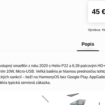
45 
Výrobca:
H
Popis
vstupný smartfón z roku 2020 s Helio P22 a 6,39-palcovým HD
aním 10W, Micro-USB. Veľká batéria je hlavnou prednosťou toh
kých sankcií – beží na HarmonyOS bez Google Play. AppGallery
téria typická servisná zákazka.