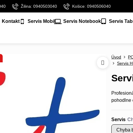
040
Žilina: 0940503040
Košice: 0940506040
Kontakt
Servis Mobil
Servis Notebook
Servis Tab
Úvod
P
Servis H
Serv
Profesion
pohodlne 
Servis
Chyba b