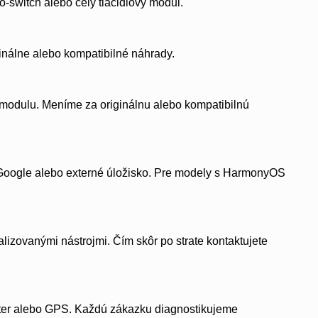
ro-switch alebo celý tlačidlový modul.
inálne alebo kompatibilné náhrady.
odulu. Meníme za originálnu alebo kompatibilnú
oogle alebo externé úložisko. Pre modely s HarmonyOS
izovanými nástrojmi. Čím skôr po strate kontaktujete
ster alebo GPS. Každú zákazku diagnostikujeme