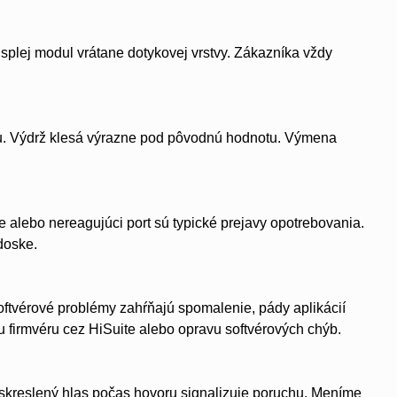
splej modul vrátane dotykovej vrstvy. Zákazníka vždy
tu. Výdrž klesá výrazne pod pôvodnú hodnotu. Výmena
 alebo nereagujúci port sú typické prejavy opotrebovania.
doske.
ftvérové problémy zahŕňajú spomalenie, pády aplikácií
iu firmvéru cez HiSuite alebo opravu softvérových chýb.
 skreslený hlas počas hovoru signalizuje poruchu. Meníme