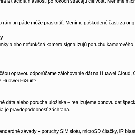
ia a tlačidlá hlasitosti po rokoch strácajú citlivosť. Meníme mic
o rám pri páde môže prasknúť. Meníme poškodené časti za orig
ry
ky alebo nefunkčná kamera signalizujú poruchu kamerového m
čšou opravou odporúčame zálohovanie dát na Huawei Cloud, G
z Huawei HiSuite.
dáta alebo porucha úložiska – realizujeme obnovu dát špecial
šia je pravdepodobnosť záchrana.
andardné závady – poruchy SIM slotu, microSD čítačky, IR bla