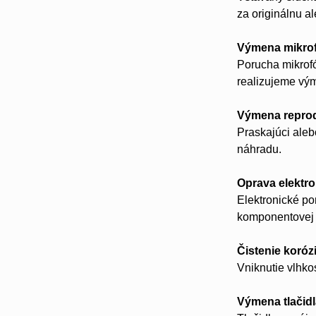
za originálnu a
Výmena mikro
Porucha mikrofó
realizujeme vý
Výmena repro
Praskajúci aleb
náhradu.
Oprava elektro
Elektronické p
komponentovej 
Čistenie koróz
Vniknutie vlhko
Výmena tlačid