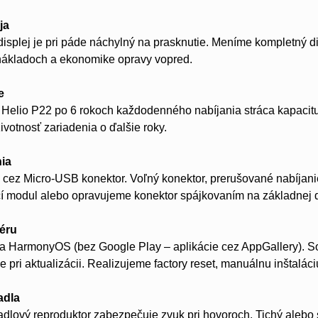
ja
isplej je pri páde náchylný na prasknutie. Meníme kompletný di
nákladoch a ekonomike opravy vopred.
e
m Helio P22 po 6 rokoch každodenného nabíjania stráca kapaci
životnosť zariadenia o ďalšie roky.
nia
 cez Micro-USB konektor. Voľný konektor, prerušované nabíjanie
í modul alebo opravujeme konektor spájkovaním na základnej 
véru
a HarmonyOS (bez Google Play – aplikácie cez AppGallery). So
e pri aktualizácii. Realizujeme factory reset, manuálnu inštalác
adla
dlový reproduktor zabezpečuje zvuk pri hovoroch. Tichý alebo