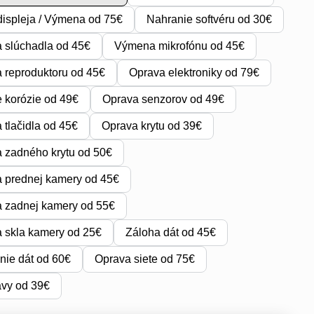
ispleja / Výmena od 75€
Nahranie softvéru od 30€
 slúchadla od 45€
Výmena mikrofónu od 45€
reproduktoru od 45€
Oprava elektroniky od 79€
e korózie od 49€
Oprava senzorov od 49€
tlačidla od 45€
Oprava krytu od 39€
 zadného krytu od 50€
 prednej kamery od 45€
 zadnej kamery od 55€
 skla kamery od 25€
Záloha dát od 45€
ie dát od 60€
Oprava siete od 75€
avy od 39€