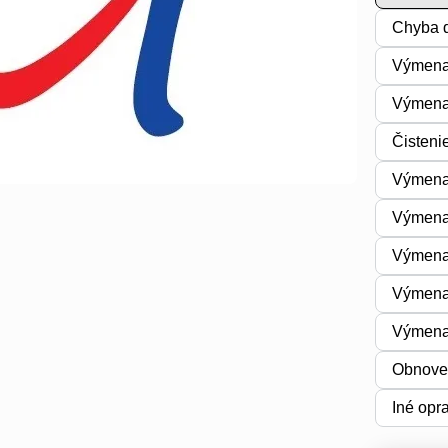
Chyba d
Výmena
Výmena 
Čisteni
Výmena 
Výmena
Výmena
Výmena
Výmena
Obnoven
Iné opr