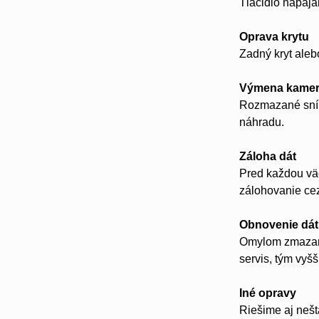
Tlačidlo napájan
Oprava krytu
Zadný kryt aleb
Výmena kame
Rozmazané sním
náhradu.
Záloha dát
Pred každou vä
zálohovanie ce
Obnovenie dát
Omylom zmazané 
servis, tým vyš
Iné opravy
Riešime aj nešt