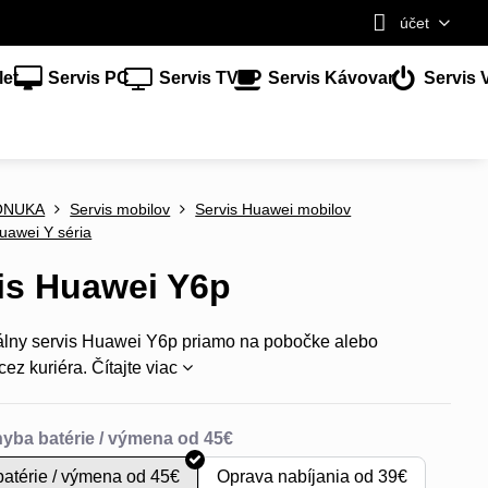
účet
let
Servis PC
Servis TV
Servis Kávovar
Servis 
ONUKA
Servis mobilov
Servis Huawei mobilov
uawei Y séria
is Huawei Y6p
álny servis Huawei Y6p priamo na pobočke alebo
cez kuriéra.
Čítajte viac
atérie / výmena od 45€
Oprava nabíjania od 39€