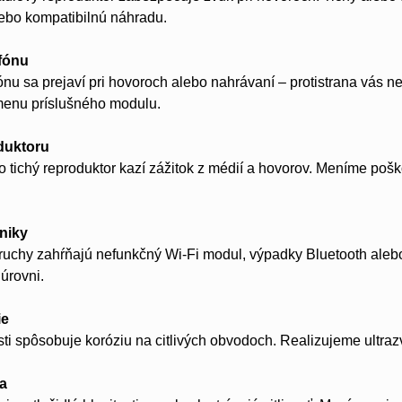
lebo kompatibilnú náhradu.
fónu
nu sa prejaví pri hovoroch alebo nahrávaní – protistrana vás n
menu príslušného modulu.
duktoru
o tichý reproduktor kazí zážitok z médií a hovorov. Meníme poš
niky
oruchy zahŕňajú nefunkčný Wi-Fi modul, výpadky Bluetooth ale
úrovni.
ie
sti spôsobuje koróziu na citlivých obvodoch. Realizujeme ultra
la