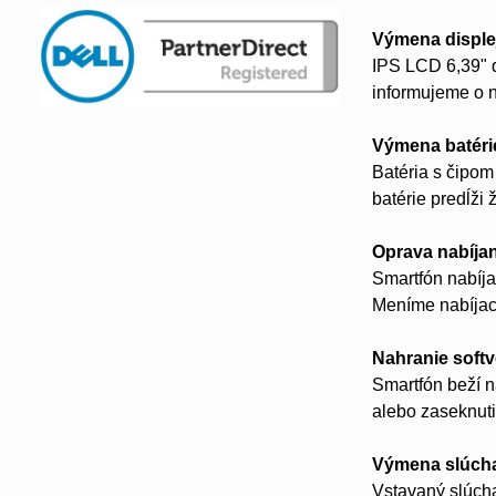
Výmena disple
IPS LCD 6,39" d
informujeme o 
Výmena batéri
Batéria s čipo
batérie predĺži 
Oprava nabíja
Smartfón nabíja
Meníme nabíjac
Nahranie soft
Smartfón beží n
alebo zaseknuti
Výmena slúch
Vstavaný slúcha