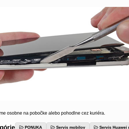
eme osobne na pobočke alebo pohodlne cez kuriéra.
egórie
PONUKA
Servis mobilov
Servis Huawei