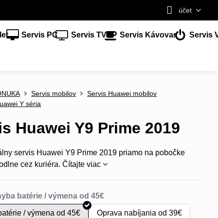
účet
let
Servis PC
Servis TV
Servis Kávovar
Servis 
ONUKA
Servis mobilov
Servis Huawei mobilov
uawei Y séria
is Huawei Y9 Prime 2019
álny servis Huawei Y9 Prime 2019 priamo na pobočke
odlne cez kuriéra.
Čítajte viac
atérie / výmena od 45€
Oprava nabíjania od 39€