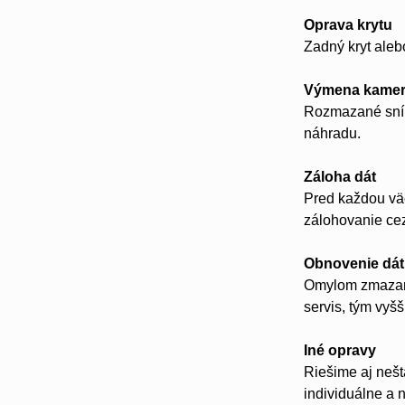
Oprava krytu
Zadný kryt aleb
Výmena kame
Rozmazané sním
náhradu.
Záloha dát
Pred každou vä
zálohovanie ce
Obnovenie dát
Omylom zmazané 
servis, tým vyš
Iné opravy
Riešime aj nešt
individuálne a 