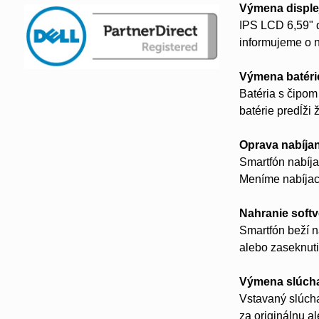
Výmena disple
IPS LCD 6,59" d
informujeme o 
Výmena batéri
Batéria s čipo
batérie predĺži 
Oprava nabíja
Smartfón nabíja
Meníme nabíjac
Nahranie soft
Smartfón beží n
alebo zaseknuti
Výmena slúch
Vstavaný slúcha
za originálnu a