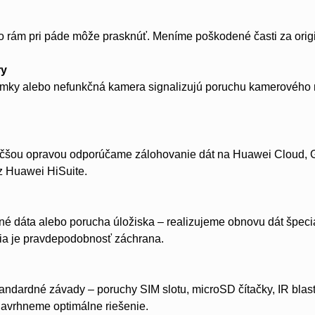
o rám pri páde môže prasknúť. Meníme poškodené časti za orig
ry
ky alebo nefunkčná kamera signalizujú poruchu kamerového m
čšou opravou odporúčame zálohovanie dát na Huawei Cloud, G
z Huawei HiSuite.
dáta alebo porucha úložiska – realizujeme obnovu dát špecial
šia je pravdepodobnosť záchrana.
andardné závady – poruchy SIM slotu, microSD čítačky, IR bla
navrhneme optimálne riešenie.