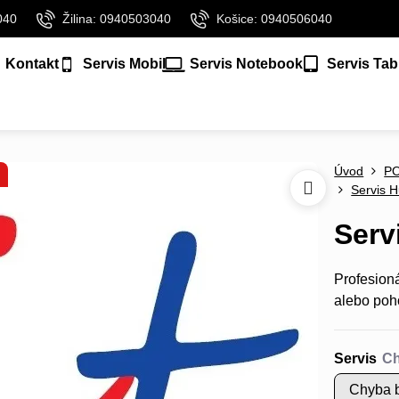
040
Žilina: 0940503040
Košice: 0940506040
Kontakt
Servis Mobil
Servis Notebook
Servis Tab
Úvod
P
Servis H
Serv
Profesion
alebo poh
Servis
Chyba b