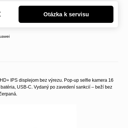
€
uawei
FHD+ IPS displejom bez výrezu. Pop-up selfie kamera 16
batéria, USB-C. Vydaný po zavedení sankcií – beží bez
yčerpaná.