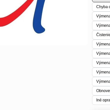
Chyba d
Výmena
Výmena 
Čisteni
Výmena 
Výmena
Výmena
Výmena
Výmena
Obnoven
Iné opr