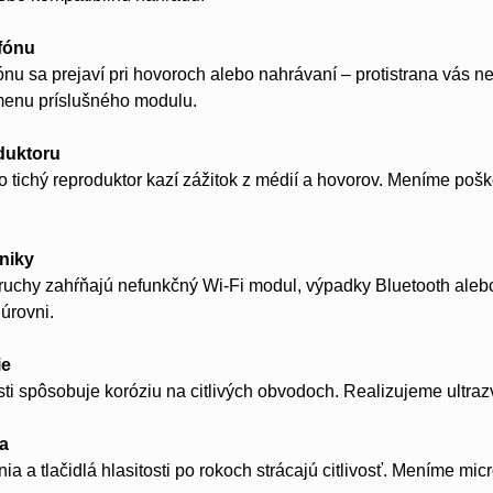
fónu
nu sa prejaví pri hovoroch alebo nahrávaní – protistrana vás n
menu príslušného modulu.
duktoru
o tichý reproduktor kazí zážitok z médií a hovorov. Meníme poš
niky
oruchy zahŕňajú nefunkčný Wi-Fi modul, výpadky Bluetooth ale
úrovni.
ie
sti spôsobuje koróziu na citlivých obvodoch. Realizujeme ultra
la
ia a tlačidlá hlasitosti po rokoch strácajú citlivosť. Meníme mic