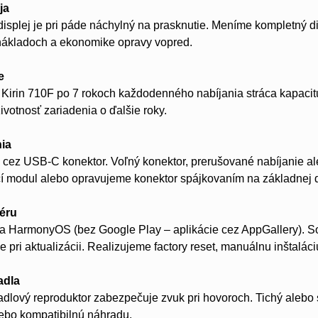
ja
isplej je pri páde náchylný na prasknutie. Meníme kompletný di
nákladoch a ekonomike opravy vopred.
e
m Kirin 710F po 7 rokoch každodenného nabíjania stráca kapac
životnosť zariadenia o ďalšie roky.
nia
 cez USB-C konektor. Voľný konektor, prerušované nabíjanie ale
í modul alebo opravujeme konektor spájkovaním na základnej 
véru
a HarmonyOS (bez Google Play – aplikácie cez AppGallery). So
e pri aktualizácii. Realizujeme factory reset, manuálnu inštalác
adla
dlový reproduktor zabezpečuje zvuk pri hovoroch. Tichý alebo
lebo kompatibilnú náhradu.