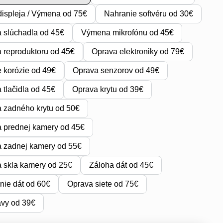
ispleja / Výmena od 75€
Nahranie softvéru od 30€
 slúchadla od 45€
Výmena mikrofónu od 45€
reproduktoru od 45€
Oprava elektroniky od 79€
e korózie od 49€
Oprava senzorov od 49€
tlačidla od 45€
Oprava krytu od 39€
 zadného krytu od 50€
 prednej kamery od 45€
 zadnej kamery od 55€
 skla kamery od 25€
Záloha dát od 45€
ie dát od 60€
Oprava siete od 75€
avy od 39€