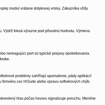
splej modul vrátane dotykovej vrstvy. Zákazníka vždy
itu. Výdrž klesá výrazne pod pôvodnú hodnotu. Výmena
bo nereagujúci port sú typické prejavy opotrebovania.
doske.
ftvérové problémy zahŕňajú spomalenie, pády aplikácií
iu firmvéru cez HiSuite alebo opravu softvérových chýb.
 skreslený hlas počas hovoru signalizuje poruchu. Meníme