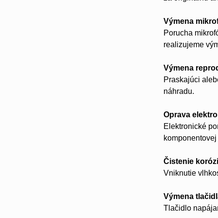
Výmena mikro
Porucha mikrofó
realizujeme vý
Výmena repro
Praskajúci aleb
náhradu.
Oprava elektro
Elektronické p
komponentovej 
Čistenie koróz
Vniknutie vlhko
Výmena tlačid
Tlačidlo napájan