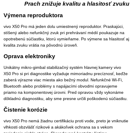
Prach znižuje kvalitu a hlasitosť zvuku
Výmena reproduktora
vivo X50 Pro má jeden dolu umiestnený reproduktor. Praskajúci,
stíšený alebo nefunkčný zvuk pri prehrávaní médií poukazuje na
opotrebenú súčiastku, ktorú vymieňame. Po výmene sa hlasitosť aj
kvalita zvuku vrátia na pôvodnú úroveň.
Oprava elektroniky
Unikátny mikro-gimbal stabilizačný systém hlavnej kamery vivo
X50 Pro si pri diagnostike vyžaduje mimoriadnu precíznosť, keďže
zaberá výrazne viac miesta ako bežný modul. Nefunkčné Wi-Fi,
Bluetooth alebo problémy s napájacími obvodmi opravujeme
priamo na komponentovej úrovni. Pred opravou vždy vykonáme
dôkladnú diagnostiku, aby sme presne určili poškodenú súčiastku.
Čistenie korózie
vivo X50 Pro nemá žiadnu certifikáciu proti vode, preto je vniknutie
vlhkosti obzvlášť rizikové a akákoľvek ochrana sa s vekom