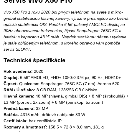
Servis vivo X50 Pro
vivo X50 Pro z roku 2020 bol prvým telefónom na svete s mikro-
gimbal stabilizáciou hlavnej kamery, výrazne presnejšou ako bežná
optická stabilizácia OIS. Ponúka 6,56-palcový AMOLED displej so
90Hz obnovovacou frekvenciou, čipset Snapdragon 765G 5G a
batériu s kapacitou 4315 mAh. Napriek staršiemu dátumu vydania
je stále obľúbeným telefónom, s ktorého opravou vám pomôže
servis SLOVIT.
Technické špecifikácie
Rok uvedenia:
2020
Displej:
6,56" AMOLED, FHD+ 1080×2376 px, 90 Hz, HDR10+
Čipset:
Qualcomm Snapdragon 765G 5G (7 nm), Adreno 620
RAM / Úložisko:
8 GB RAM, 128/256 GB úložisko
Hlavná kamera:
48 MP (hlavná, gimbal OIS) + 8 MP (širokouhlá) +
13 MP (portrét, 2x zoom) + 8 MP (periskop, 5x zoom)
Predná kamera:
32 MP
Batéria:
4315 mAh, drôtové nabíjanie 33 W
Certifikácia:
bez certifikácie IP
Rozmery a hmotnosť:
158,5 × 72,8 × 8,0 mm, 181 g