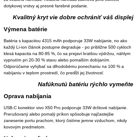
dotykovej vrstvy aj presné farebné podanie.
Kvalitný kryt vie dobre ochrániť váš displej
Výmena batérie
Batéria s kapacitou 4315 mAh podporuje 33W nabíjanie, no ako
každý Li-ion článok postupne degraduje - po približne 500 cykloch
klesá kapacita na 80-85 %, čo sa prejaví kratšou výdržou, náhlym
vypnutím pri 20-30 % stavu alebo pomalším dobíjaním.
Odporúčame vyhýbať sa dlhodobému ponechaniu na 100 % a
nabíjaniu v teplom prostredí, čo predĺži jej životnosť.
Nafúknutú batériu rýchlo vymeňte
Oprava nabíjania
USB-C konektor vivo X50 Pro podporuje 33W drôtové nabíjanie.
Prerušovaný alebo pomalý príkon spôsobuje najčastejšie
zanesenie portu prachom, ktorý čistíme jemne vzduchom, nikdy
kovovým predmetom.