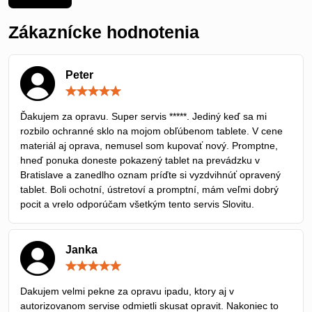
Zákaznícke hodnotenia
Peter
Hodnotenie:
5
/
Ďakujem za opravu. Super servis *****. Jediný keď sa mi
5
rozbilo ochranné sklo na mojom obľúbenom tablete. V cene
materiál aj oprava, nemusel som kupovať nový. Promptne,
hneď ponuka doneste pokazený tablet na prevádzku v
Bratislave a zanedlho oznam príďte si vyzdvihnúť opravený
tablet. Boli ochotní, ústretoví a promptní, mám veľmi dobrý
pocit a vrelo odporúčam všetkým tento servis Slovitu.
Janka
Hodnotenie:
5
/
Dakujem velmi pekne za opravu ipadu, ktory aj v
5
autorizovanom servise odmietli skusat opravit. Nakoniec to