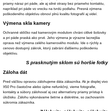
priamy náraz pri páde, ale aj silné otrasy bez priameho kontaktu,
napríklad pri páde vo vrecku na tvrdú podlahu. Presná výmena
poškodeného objektívu obnoví plnú kvalitu fotografií aj videí.
Výmena skla kamery
Ochranné sklíčko nad kamerovým modulom chráni citlivé šošovky
a pri páde praská ako prvé. Jeho výmena je výrazne lacnejšia
oprava než výmena celého kamerového modulu. Ide o rýchly a
cenovo dostupný zákrok, ktorý zabráni ďalšiemu poškodeniu
objektívu.
S prasknutým sklom sú horšie fotky
Záloha dát
Pred väčšou opravou zálohujeme dáta zákazníka. Ak je displej vivo
X50 Pro čiastočne alebo úplne nefunkčný, vieme fotografie,
kontakty a súbory zálohovať aj cez alternatívny priamy prístup k
úložisku. Zálohu vykonávame šetrne a diskrétne, so zachovaním
súkromia zákazníka.