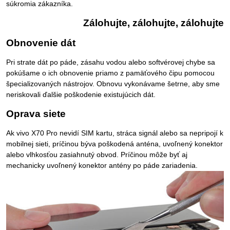
súkromia zákazníka.
Zálohujte, zálohujte, zálohujte
Obnovenie dát
Pri strate dát po páde, zásahu vodou alebo softvérovej chybe sa
pokúšame o ich obnovenie priamo z pamäťového čipu pomocou
špecializovaných nástrojov. Obnovu vykonávame šetrne, aby sme
neriskovali ďalšie poškodenie existujúcich dát.
Oprava siete
Ak vivo X70 Pro nevidí SIM kartu, stráca signál alebo sa nepripojí k
mobilnej sieti, príčinou býva poškodená anténa, uvoľnený konektor
alebo vlhkosťou zasiahnutý obvod. Príčinou môže byť aj
mechanicky uvoľnený konektor antény po páde zariadenia.