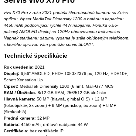
Servis vivo X70 Pro
vivo X70 Pro z roku 2021 prináša štvornásobnú kameru so Zeiss
optikou, čipset MediaTek Dimensity 1200 a batériu s kapacitou
4450 mAh podporujúcu rýchle 44W nabíjanie. Ponúka 6,56-
palcový AMOLED displej so 120Hz obnovovacou frekvenciou.
Napriek staršiemu dátumu vydania je stále obľúbeným telefónom,
s ktorého opravou vám pomôže servis SLOVIT.
Technické špecifikácie
Rok uvedenia:
2021
Displej:
6,56" AMOLED, FHD+ 1080×2376 px, 120 Hz, HDR10+,
Schott Xensation Up
Čipset:
MediaTek Dimensity 1200 (6 nm), Mali-G77 MC9
RAM / Úložisko:
8/12 GB RAM, 256/512 GB úložisko
Hlavná kamera:
50 MP (hlavná, gimbal OIS) + 12 MP
(teleobjektív, 2x zoom) + 8 MP (periskop, 5x zoom) + 8 MP
(širokouhlá)
Predná kamera:
32 MP
Batéria:
4450 mAh, drôtové nabíjanie 44 W
Certifikácia:
bez certifikácie IP