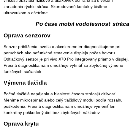
vlhkosti obzvlášť rizikové a akákoľvek ochrana sa s vekom
zariadenia rýchlo stráca. Skorodované kontakty čistíme
ultrazvukom a ošetríme.
Po čase mobil vodotesnosť stráca
Oprava senzorov
Senzor priblíženia, svetla a akcelerometer diagnostikujeme pri
poruchách ako nefunkčné stmavenie displeja počas hovoru.
Odtlačkový senzor je pri vivo X70 Pro integrovaný priamo v displeji.
Presná diagnostika nám umožňuje vyhnúť sa zbytočnej výmene
funkčných súčiastok.
Výmena tlačidla
Bočné tlačidlá napájania a hlasitosti časom strácajú citlivosť.
Meníme mikrospínač alebo celý tlačidlový modul podľa rozsahu
poškodenia. Presná diagnostika nám umožňuje vymeniť len
konkrétny poškodený diel bez zbytočných nákladov.
Oprava krytu