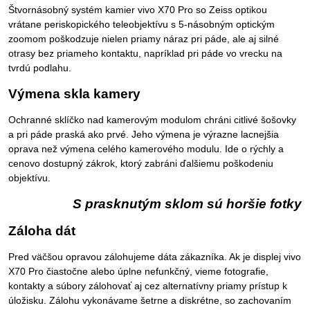
Štvornásobný systém kamier vivo X70 Pro so Zeiss optikou
vrátane periskopického teleobjektívu s 5-násobným optickým
zoomom poškodzuje nielen priamy náraz pri páde, ale aj silné
otrasy bez priameho kontaktu, napríklad pri páde vo vrecku na
tvrdú podlahu.
Výmena skla kamery
Ochranné sklíčko nad kamerovým modulom chráni citlivé šošovky
a pri páde praská ako prvé. Jeho výmena je výrazne lacnejšia
oprava než výmena celého kamerového modulu. Ide o rýchly a
cenovo dostupný zákrok, ktorý zabráni ďalšiemu poškodeniu
objektívu.
S prasknutým sklom sú horšie fotky
Záloha dát
Pred väčšou opravou zálohujeme dáta zákazníka. Ak je displej vivo
X70 Pro čiastočne alebo úplne nefunkčný, vieme fotografie,
kontakty a súbory zálohovať aj cez alternatívny priamy prístup k
úložisku. Zálohu vykonávame šetrne a diskrétne, so zachovaním