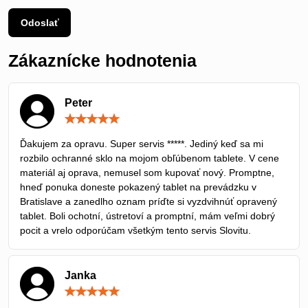
Odoslať
Zákaznícke hodnotenia
Peter
Hodnotenie:
5
/
Ďakujem za opravu. Super servis *****. Jediný keď sa mi
5
rozbilo ochranné sklo na mojom obľúbenom tablete. V cene
materiál aj oprava, nemusel som kupovať nový. Promptne,
hneď ponuka doneste pokazený tablet na prevádzku v
Bratislave a zanedlho oznam príďte si vyzdvihnúť opravený
tablet. Boli ochotní, ústretoví a promptní, mám veľmi dobrý
pocit a vrelo odporúčam všetkým tento servis Slovitu.
Janka
Hodnotenie:
5