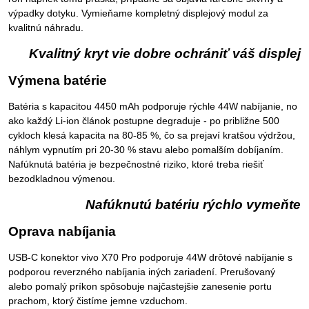
výpadky dotyku. Vymieňame kompletný displejový modul za
kvalitnú náhradu.
Kvalitný kryt vie dobre ochrániť váš displej
Výmena batérie
Batéria s kapacitou 4450 mAh podporuje rýchle 44W nabíjanie, no
ako každý Li-ion článok postupne degraduje - po približne 500
cykloch klesá kapacita na 80-85 %, čo sa prejaví kratšou výdržou,
náhlym vypnutím pri 20-30 % stavu alebo pomalším dobíjaním.
Nafúknutá batéria je bezpečnostné riziko, ktoré treba riešiť
bezodkladnou výmenou.
Nafúknutú batériu rýchlo vymeňte
Oprava nabíjania
USB-C konektor vivo X70 Pro podporuje 44W drôtové nabíjanie s
podporou reverzného nabíjania iných zariadení. Prerušovaný
alebo pomalý príkon spôsobuje najčastejšie zanesenie portu
prachom, ktorý čistíme jemne vzduchom.