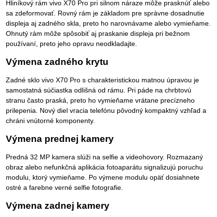
Hliníkový rám vivo X70 Pro pri silnom náraze môže prasknúť alebo
sa zdeformovať. Rovný rám je základom pre správne dosadnutie
displeja aj zadného skla, preto ho narovnávame alebo vymieňame.
Ohnutý rám môže spôsobiť aj praskanie displeja pri bežnom
používaní, preto jeho opravu neodkladajte.
Výmena zadného krytu
Zadné sklo vivo X70 Pro s charakteristickou matnou úpravou je
samostatná súčiastka odlišná od rámu. Pri páde na chrbtovú
stranu často praská, preto ho vymieňame vrátane precízneho
prilepenia. Nový diel vracia telefónu pôvodný kompaktný vzhľad a
chráni vnútorné komponenty.
Výmena prednej kamery
Predná 32 MP kamera slúži na selfie a videohovory. Rozmazaný
obraz alebo nefunkčná aplikácia fotoaparátu signalizujú poruchu
modulu, ktorý vymieňame. Po výmene modulu opäť dosiahnete
ostré a farebne verné selfie fotografie.
Výmena zadnej kamery