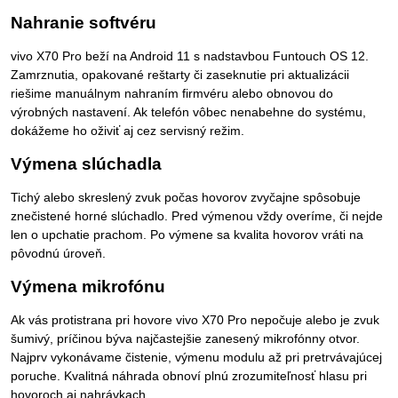
Nahranie softvéru
vivo X70 Pro beží na Android 11 s nadstavbou Funtouch OS 12.
Zamrznutia, opakované reštarty či zaseknutie pri aktualizácii
riešime manuálnym nahraním firmvéru alebo obnovou do
výrobných nastavení. Ak telefón vôbec nenabehne do systému,
dokážeme ho oživiť aj cez servisný režim.
Výmena slúchadla
Tichý alebo skreslený zvuk počas hovorov zvyčajne spôsobuje
znečistené horné slúchadlo. Pred výmenou vždy overíme, či nejde
len o upchatie prachom. Po výmene sa kvalita hovorov vráti na
pôvodnú úroveň.
Výmena mikrofónu
Ak vás protistrana pri hovore vivo X70 Pro nepočuje alebo je zvuk
šumivý, príčinou býva najčastejšie zanesený mikrofónny otvor.
Najprv vykonávame čistenie, výmenu modulu až pri pretrvávajúcej
poruche. Kvalitná náhrada obnoví plnú zrozumiteľnosť hlasu pri
hovoroch aj nahrávkach.