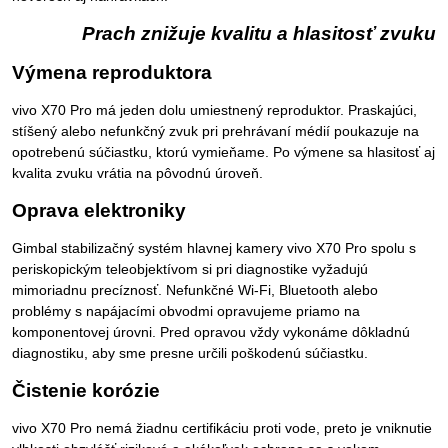
Prach znižuje kvalitu a hlasitosť zvuku
Výmena reproduktora
vivo X70 Pro má jeden dolu umiestnený reproduktor. Praskajúci,
stíšený alebo nefunkčný zvuk pri prehrávaní médií poukazuje na
opotrebenú súčiastku, ktorú vymieňame. Po výmene sa hlasitosť aj
kvalita zvuku vrátia na pôvodnú úroveň.
Oprava elektroniky
Gimbal stabilizačný systém hlavnej kamery vivo X70 Pro spolu s
periskopickým teleobjektívom si pri diagnostike vyžadujú
mimoriadnu precíznosť. Nefunkčné Wi-Fi, Bluetooth alebo
problémy s napájacími obvodmi opravujeme priamo na
komponentovej úrovni. Pred opravou vždy vykonáme dôkladnú
diagnostiku, aby sme presne určili poškodenú súčiastku.
Čistenie korózie
vivo X70 Pro nemá žiadnu certifikáciu proti vode, preto je vniknutie