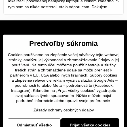
lokalizacii poskodenej nabijacky laptopu a celkom zadarmo. S
tym som sa nikde nestretol. Vrelo odporucam. Dakujem.
Servis Bratislava
Predvoľby súkromia
Servis Žilina
Cookies používame na zlepšenie vašej návštevy tejto webovej
stránky, analýzu jej výkonnosti a zhromažďovanie údajov o jej
Servis Košice
používaní. Na tento účel môžeme použiť nástroje a služby
tretích strán a zhromaždené údaje sa môžu preniesť k
Dôležité odkazy
partnerom v EÚ, USA alebo iných krajinách. Súbory cookies
na zlepšenie relevancie reklám využíva služba Google Ads –
podrobnosti tu
alebo Meta –
podrobnosti tu
(Facebook,
SERVIS KURIÉROM
Instagram). Kliknutím na „Prijať všetky cookies“ vyjadrujete
svoj súhlas s týmto spracovaním. Nižšie môžete nájsť
podrobné informácie alebo upraviť svoje preferencie.
Servis a oprava | slovit.sk
Zásady ochrany osobných údajov
Odmietnuť všetko
Prijať všetky cookies
©
2026
Copyright