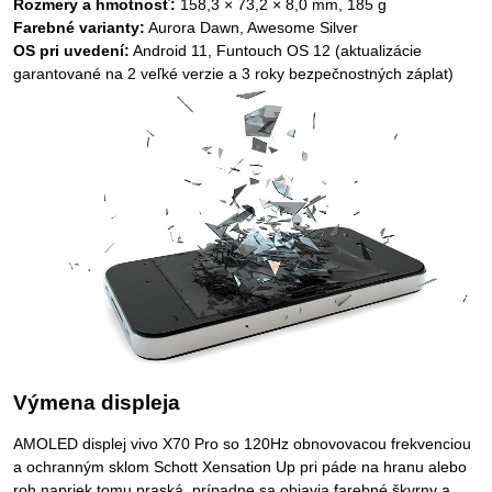
Rozmery a hmotnosť:
158,3 × 73,2 × 8,0 mm, 185 g
Farebné varianty:
Aurora Dawn, Awesome Silver
OS pri uvedení:
Android 11, Funtouch OS 12 (aktualizácie
garantované na 2 veľké verzie a 3 roky bezpečnostných záplat)
Výmena displeja
AMOLED displej vivo X70 Pro so 120Hz obnovovacou frekvenciou
a ochranným sklom Schott Xensation Up pri páde na hranu alebo
roh napriek tomu praská, prípadne sa objavia farebné škvrny a