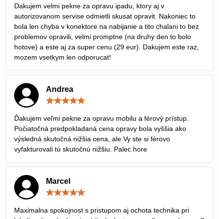
/
Dakujem velmi pekne za opravu ipadu, ktory aj v
5
autorizovanom servise odmietli skusat opravit. Nakoniec to
bola len chyba v konektore na nabijanie a tito chalani to bez
problemov opravili, velmi promptne (na druhy den to bolo
hotove) a este aj za super cenu (29 eur). Dakujem este raz,
mozem vsetkym len odporucat!
Andrea
Hodnotenie:
5
/
Ďakujem veľmi pekne za opravu mobilu a férový prístup.
5
Počiatočná predpokladaná cena opravy bola vyššia ako
výsledná skutočná nižšia cena, ale Vy ste si férovo
vyfakturovali tú skutočnú nižšiu. Palec hore
Marcel
Hodnotenie:
5
/
Maximalna spokojnost s pristupom aj ochota technika pri
5