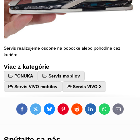
Servis realizujeme osobne na pobočke alebo pohodlne cez
kuriéra.
Viac z kategórie
PONUKA
Servis mobilov
Servis VIVO mobilov
Servis VIVO X
Facebook
Twitter
Bluesky
Pinterest
Reddit
LinkedIn
WhatsApp
E-
mail
Spýtajte sa nás