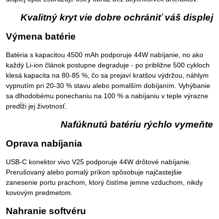
Kvalitný kryt vie dobre ochrániť váš displej
Výmena batérie
Batéria s kapacitou 4500 mAh podporuje 44W nabíjanie, no ako
každý Li-ion článok postupne degraduje - po približne 500 cykloch
klesá kapacita na 80-85 %, čo sa prejaví kratšou výdržou, náhlym
vypnutím pri 20-30 % stavu alebo pomalším dobíjaním. Vyhýbanie
sa dlhodobému ponechaniu na 100 % a nabíjaniu v teple výrazne
predĺži jej životnosť.
Nafúknutú batériu rýchlo vymeňte
Oprava nabíjania
USB-C konektor vivo V25 podporuje 44W drôtové nabíjanie.
Prerušovaný alebo pomalý príkon spôsobuje najčastejšie
zanesenie portu prachom, ktorý čistíme jemne vzduchom, nikdy
kovovým predmetom.
Nahranie softvéru