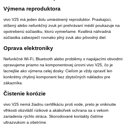
Výmena reproduktora
vivo V25 má jeden dolu umiestnený reproduktor. Praskajúci,
stíšený alebo nefunkčný zvuk pri prehrávaní médií poukazuje na
opotrebenú súčiastku, ktorú vymieňame. Kvalitná náhradná
súčiastka zabezpečí rovnako plný zvuk ako pôvodný diel.
Oprava elektroniky
Nefunkčné Wi-Fi, Bluetooth alebo problémy s napájacími obvodmi
opravujeme priamo na komponentovej úrovni vivo V25, čo je
lacnejšie ako výmena celej dosky. Cieľom je vždy opraviť len
konkrétny chybný komponent bez zbytočných nákladov pre
zákazníka.
Čistenie korózie
vivo V25 nemá žiadnu certifikáciu proti vode, preto je vniknutie
vlhkosti obzvlášť rizikové a akákoľvek ochrana sa s vekom
zariadenia rýchlo stráca. Skorodované kontakty čistíme
ultrazvukom a ošetríme.