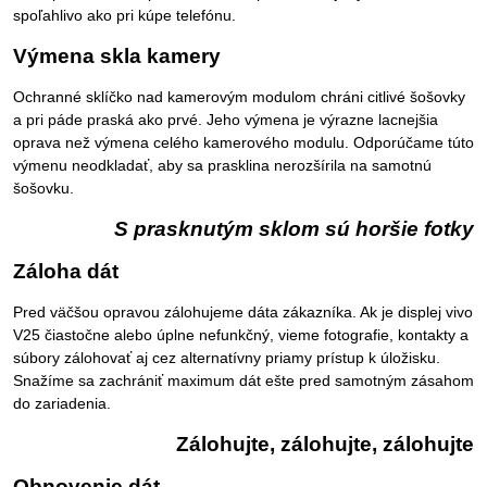
spoľahlivo ako pri kúpe telefónu.
Výmena skla kamery
Ochranné sklíčko nad kamerovým modulom chráni citlivé šošovky
a pri páde praská ako prvé. Jeho výmena je výrazne lacnejšia
oprava než výmena celého kamerového modulu. Odporúčame túto
výmenu neodkladať, aby sa prasklina nerozšírila na samotnú
šošovku.
S prasknutým sklom sú horšie fotky
Záloha dát
Pred väčšou opravou zálohujeme dáta zákazníka. Ak je displej vivo
V25 čiastočne alebo úplne nefunkčný, vieme fotografie, kontakty a
súbory zálohovať aj cez alternatívny priamy prístup k úložisku.
Snažíme sa zachrániť maximum dát ešte pred samotným zásahom
do zariadenia.
Zálohujte, zálohujte, zálohujte
Obnovenie dát