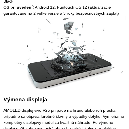
Black
OS pri uvedení:
Android 12, Funtouch OS 12 (aktualizácie
garantované na 2 veľké verzie a 3 roky bezpečnostných záplat)
Výmena displeja
AMOLED displej vivo V25 pri páde na hranu alebo roh praská,
prípadne sa objavia farebné škvrny a výpadky dotyku. Vymieňame
kompletný displejový modul za kvalitnú náhradu. Po výmene
displej opäť zobrazuje ostrý obraz bez akýchkoľvek artefaktov.