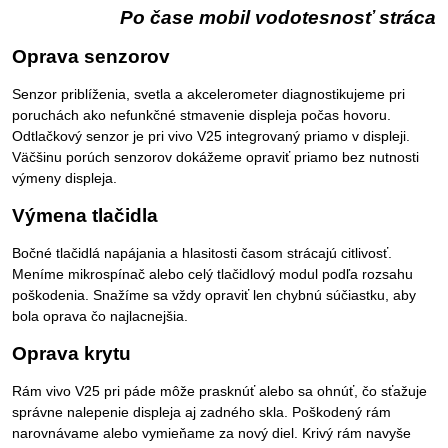
Po čase mobil vodotesnosť stráca
Oprava senzorov
Senzor priblíženia, svetla a akcelerometer diagnostikujeme pri
poruchách ako nefunkčné stmavenie displeja počas hovoru.
Odtlačkový senzor je pri vivo V25 integrovaný priamo v displeji.
Väčšinu porúch senzorov dokážeme opraviť priamo bez nutnosti
výmeny displeja.
Výmena tlačidla
Bočné tlačidlá napájania a hlasitosti časom strácajú citlivosť.
Meníme mikrospínač alebo celý tlačidlový modul podľa rozsahu
poškodenia. Snažíme sa vždy opraviť len chybnú súčiastku, aby
bola oprava čo najlacnejšia.
Oprava krytu
Rám vivo V25 pri páde môže prasknúť alebo sa ohnúť, čo sťažuje
správne nalepenie displeja aj zadného skla. Poškodený rám
narovnávame alebo vymieňame za nový diel. Krivý rám navyše