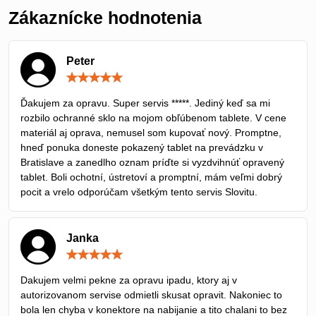
Zákaznícke hodnotenia
Peter
Hodnotenie:
5
/
Ďakujem za opravu. Super servis *****. Jediný keď sa mi
5
rozbilo ochranné sklo na mojom obľúbenom tablete. V cene
materiál aj oprava, nemusel som kupovať nový. Promptne,
hneď ponuka doneste pokazený tablet na prevádzku v
Bratislave a zanedlho oznam príďte si vyzdvihnúť opravený
tablet. Boli ochotní, ústretoví a promptní, mám veľmi dobrý
pocit a vrelo odporúčam všetkým tento servis Slovitu.
Janka
Hodnotenie:
5
/
Dakujem velmi pekne za opravu ipadu, ktory aj v
5
autorizovanom servise odmietli skusat opravit. Nakoniec to
bola len chyba v konektore na nabijanie a tito chalani to bez