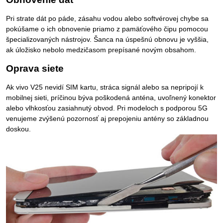
Pri strate dát po páde, zásahu vodou alebo softvérovej chybe sa
pokúšame o ich obnovenie priamo z pamäťového čipu pomocou
špecializovaných nástrojov. Šanca na úspešnú obnovu je vyššia,
ak úložisko nebolo medzičasom prepísané novým obsahom.
Oprava siete
Ak vivo V25 nevidí SIM kartu, stráca signál alebo sa nepripojí k
mobilnej sieti, príčinou býva poškodená anténa, uvoľnený konektor
alebo vlhkosťou zasiahnutý obvod. Pri modeloch s podporou 5G
venujeme zvýšenú pozornosť aj prepojeniu antény so základnou
doskou.