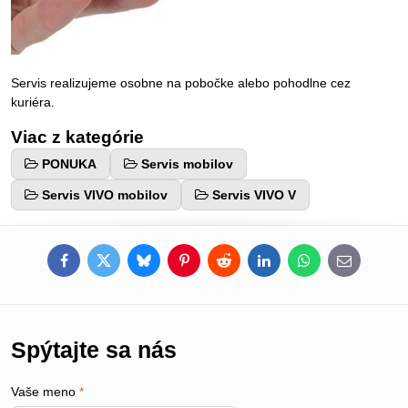
Servis realizujeme osobne na pobočke alebo pohodlne cez
kuriéra.
Viac z kategórie
PONUKA
Servis mobilov
Servis VIVO mobilov
Servis VIVO V
Facebook
Twitter
Bluesky
Pinterest
Reddit
LinkedIn
WhatsApp
E-
mail
Spýtajte sa nás
Vaše meno
*