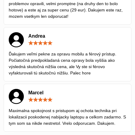
problemov opravili, velmi promptne (na druhy den to bolo
hotove) a este aj za super cenu (29 eur). Dakujem este raz,
mozem vsetkym len odporucat!
Andrea
Hodnotenie:
5
/
Ďakujem veľmi pekne za opravu mobilu a férový prístup.
5
Počiatočná predpokladaná cena opravy bola vyššia ako
výsledná skutočná nižšia cena, ale Vy ste si férovo
vyfakturovali tú skutočnú nižšiu. Palec hore
Marcel
Hodnotenie:
5
/
Maximalna spokojnost s pristupom aj ochota technika pri
5
lokalizacii poskodenej nabijacky laptopu a celkom zadarmo. S
tym som sa nikde nestretol. Vrelo odporucam. Dakujem.