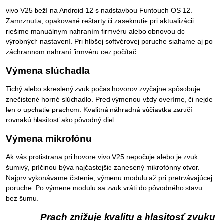
vivo V25 beží na Android 12 s nadstavbou Funtouch OS 12.
Zamrznutia, opakované reštarty či zaseknutie pri aktualizácii
riešime manuálnym nahraním firmvéru alebo obnovou do
výrobných nastavení. Pri hlbšej softvérovej poruche siahame aj po
záchrannom nahraní firmvéru cez počítač.
Výmena slúchadla
Tichý alebo skreslený zvuk počas hovorov zvyčajne spôsobuje
znečistené horné slúchadlo. Pred výmenou vždy overíme, či nejde
len o upchatie prachom. Kvalitná náhradná súčiastka zaručí
rovnakú hlasitosť ako pôvodný diel.
Výmena mikrofónu
Ak vás protistrana pri hovore vivo V25 nepočuje alebo je zvuk
šumivý, príčinou býva najčastejšie zanesený mikrofónny otvor.
Najprv vykonávame čistenie, výmenu modulu až pri pretrvávajúcej
poruche. Po výmene modulu sa zvuk vráti do pôvodného stavu
bez šumu.
Prach znižuje kvalitu a hlasitosť zvuku