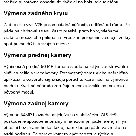
sťažuje aj správne dosadnutie tlačidiel na boku tela telefónu.
Výmena zadného krytu
Zadné sklo vivo V25 je samostatná súčiastka odlišná od rámu. Pri
páde na chrbtovú stranu často praská, preto ho vymieňame
vrátane precízneho prilepenia. Precízne prilepenie zaisťuje, že kryt
opäť pevne drží na svojom mieste.
Výmena prednej kamery
Výnimočná predná 50 MP kamera s automatickým zaostrovaním
slúži na selfie a videohovory. Rozmazaný obraz alebo nefunkčná
aplikácia fotoaparátu signalizujú poruchu, ktorú riešime výmenou
modulu. Kvalitná náhrada zaručuje rovnakú kvalitu snímok ako
pôvodný modul.
Výmena zadnej kamery
Výmena 64MP hlavného objektívu so stabilizáciou OIS rieši
poškodenie spôsobené priamym nárazom pri páde, ale aj silnými
otrasmi bez priameho kontaktu, napríklad pri páde vo vrecku na
tvrdú podlahu. Po oprave kamera opäť zaostruje rýchlo a