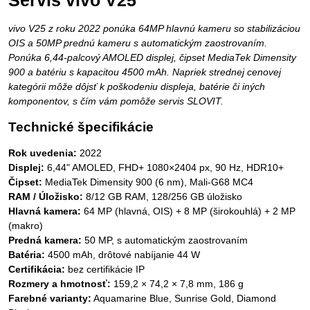
Servis vivo V25
vivo V25 z roku 2022 ponúka 64MP hlavnú kameru so stabilizáciou
OIS a 50MP prednú kameru s automatickým zaostrovaním.
Ponúka 6,44-palcový AMOLED displej, čipset MediaTek Dimensity
900 a batériu s kapacitou 4500 mAh. Napriek strednej cenovej
kategórii môže dôjsť k poškodeniu displeja, batérie či iných
komponentov, s čím vám pomôže servis SLOVIT.
Technické špecifikácie
Rok uvedenia:
2022
Displej:
6,44" AMOLED, FHD+ 1080×2404 px, 90 Hz, HDR10+
Čipset:
MediaTek Dimensity 900 (6 nm), Mali-G68 MC4
RAM / Úložisko:
8/12 GB RAM, 128/256 GB úložisko
Hlavná kamera:
64 MP (hlavná, OIS) + 8 MP (širokouhlá) + 2 MP
(makro)
Predná kamera:
50 MP, s automatickým zaostrovaním
Batéria:
4500 mAh, drôtové nabíjanie 44 W
Certifikácia:
bez certifikácie IP
Rozmery a hmotnosť:
159,2 × 74,2 × 7,8 mm, 186 g
Farebné varianty:
Aquamarine Blue, Sunrise Gold, Diamond