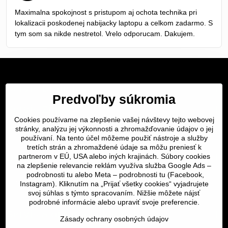
5
/
Maximalna spokojnost s pristupom aj ochota technika pri
5
lokalizacii poskodenej nabijacky laptopu a celkom zadarmo. S
tym som sa nikde nestretol. Vrelo odporucam. Dakujem.
Servis Bratislava
Predvoľby súkromia
Servis Žilina
Cookies používame na zlepšenie vašej návštevy tejto webovej
stránky, analýzu jej výkonnosti a zhromažďovanie údajov o jej
Servis Košice
používaní. Na tento účel môžeme použiť nástroje a služby
tretích strán a zhromaždené údaje sa môžu preniesť k
Dôležité odkazy
partnerom v EÚ, USA alebo iných krajinách. Súbory cookies
na zlepšenie relevancie reklám využíva služba Google Ads –
podrobnosti tu
alebo Meta –
podrobnosti tu
(Facebook,
SERVIS KURIÉROM
Instagram). Kliknutím na „Prijať všetky cookies“ vyjadrujete
svoj súhlas s týmto spracovaním. Nižšie môžete nájsť
podrobné informácie alebo upraviť svoje preferencie.
Servis a oprava | slovit.sk
Zásady ochrany osobných údajov