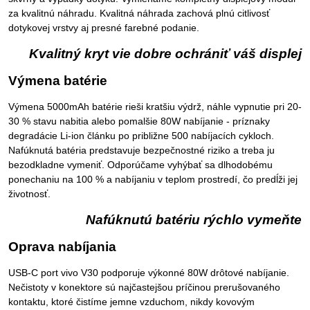
za kvalitnú náhradu. Kvalitná náhrada zachová plnú citlivosť
dotykovej vrstvy aj presné farebné podanie.
Kvalitný kryt vie dobre ochrániť váš displej
Výmena batérie
Výmena 5000mAh batérie rieši kratšiu výdrž, náhle vypnutie pri 20-
30 % stavu nabitia alebo pomalšie 80W nabíjanie - príznaky
degradácie Li-ion článku po približne 500 nabíjacích cykloch.
Nafúknutá batéria predstavuje bezpečnostné riziko a treba ju
bezodkladne vymeniť. Odporúčame vyhýbať sa dlhodobému
ponechaniu na 100 % a nabíjaniu v teplom prostredí, čo predĺži jej
životnosť.
Nafúknutú batériu rýchlo vymeňte
Oprava nabíjania
USB-C port vivo V30 podporuje výkonné 80W drôtové nabíjanie.
Nečistoty v konektore sú najčastejšou príčinou prerušovaného
kontaktu, ktoré čistíme jemne vzduchom, nikdy kovovým