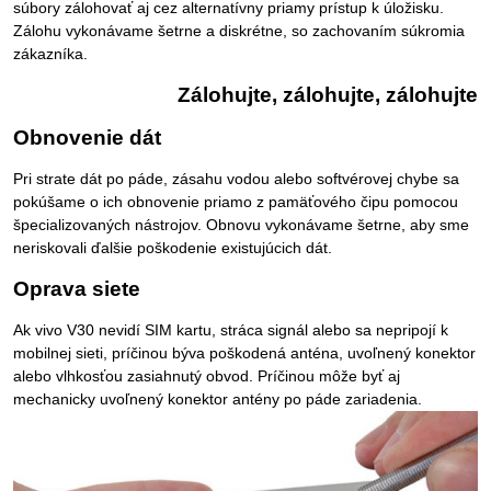
súbory zálohovať aj cez alternatívny priamy prístup k úložisku.
Zálohu vykonávame šetrne a diskrétne, so zachovaním súkromia
zákazníka.
Zálohujte, zálohujte, zálohujte
Obnovenie dát
Pri strate dát po páde, zásahu vodou alebo softvérovej chybe sa
pokúšame o ich obnovenie priamo z pamäťového čipu pomocou
špecializovaných nástrojov. Obnovu vykonávame šetrne, aby sme
neriskovali ďalšie poškodenie existujúcich dát.
Oprava siete
Ak vivo V30 nevidí SIM kartu, stráca signál alebo sa nepripojí k
mobilnej sieti, príčinou býva poškodená anténa, uvoľnený konektor
alebo vlhkosťou zasiahnutý obvod. Príčinou môže byť aj
mechanicky uvoľnený konektor antény po páde zariadenia.