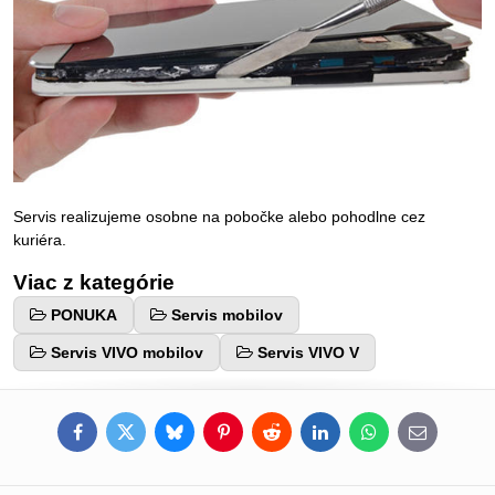
Servis realizujeme osobne na pobočke alebo pohodlne cez
kuriéra.
Viac z kategórie
PONUKA
Servis mobilov
Servis VIVO mobilov
Servis VIVO V
Facebook
Twitter
Bluesky
Pinterest
Reddit
LinkedIn
WhatsApp
E-
mail