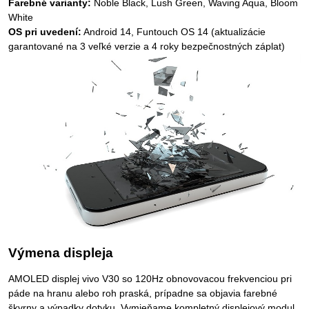
Farebné varianty:
Noble Black, Lush Green, Waving Aqua, Bloom
White
OS pri uvedení:
Android 14, Funtouch OS 14 (aktualizácie
garantované na 3 veľké verzie a 4 roky bezpečnostných záplat)
Výmena displeja
AMOLED displej vivo V30 so 120Hz obnovovacou frekvenciou pri
páde na hranu alebo roh praská, prípadne sa objavia farebné
škvrny a výpadky dotyku. Vymieňame kompletný displejový modul