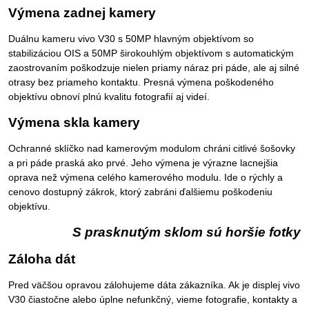
Výmena zadnej kamery
Duálnu kameru vivo V30 s 50MP hlavným objektívom so
stabilizáciou OIS a 50MP širokouhlým objektívom s automatickým
zaostrovaním poškodzuje nielen priamy náraz pri páde, ale aj silné
otrasy bez priameho kontaktu. Presná výmena poškodeného
objektívu obnoví plnú kvalitu fotografií aj videí.
Výmena skla kamery
Ochranné sklíčko nad kamerovým modulom chráni citlivé šošovky
a pri páde praská ako prvé. Jeho výmena je výrazne lacnejšia
oprava než výmena celého kamerového modulu. Ide o rýchly a
cenovo dostupný zákrok, ktorý zabráni ďalšiemu poškodeniu
objektívu.
S prasknutým sklom sú horšie fotky
Záloha dát
Pred väčšou opravou zálohujeme dáta zákazníka. Ak je displej vivo
V30 čiastočne alebo úplne nefunkčný, vieme fotografie, kontakty a