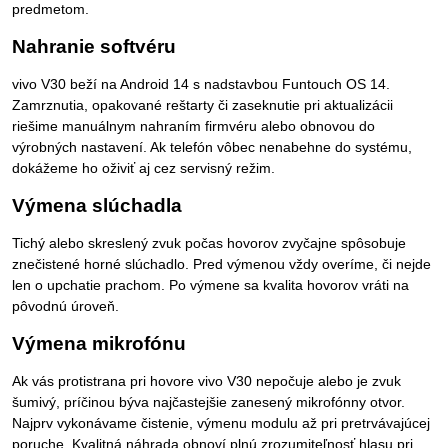
predmetom.
Nahranie softvéru
vivo V30 beží na Android 14 s nadstavbou Funtouch OS 14.
Zamrznutia, opakované reštarty či zaseknutie pri aktualizácii
riešime manuálnym nahraním firmvéru alebo obnovou do
výrobných nastavení. Ak telefón vôbec nenabehne do systému,
dokážeme ho oživiť aj cez servisný režim.
Výmena slúchadla
Tichý alebo skreslený zvuk počas hovorov zvyčajne spôsobuje
znečistené horné slúchadlo. Pred výmenou vždy overíme, či nejde
len o upchatie prachom. Po výmene sa kvalita hovorov vráti na
pôvodnú úroveň.
Výmena mikrofónu
Ak vás protistrana pri hovore vivo V30 nepočuje alebo je zvuk
šumivý, príčinou býva najčastejšie zanesený mikrofónny otvor.
Najprv vykonávame čistenie, výmenu modulu až pri pretrvávajúcej
poruche. Kvalitná náhrada obnoví plnú zrozumiteľnosť hlasu pri