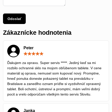
Odoslať
Zákaznícke hodnotenia
Peter
Hodnotenie:
5
/
Ďakujem za opravu. Super servis *****. Jediný keď sa mi
5
rozbilo ochranné sklo na mojom obľúbenom tablete. V cene
materiál aj oprava, nemusel som kupovať nový. Promptne,
hneď ponuka doneste pokazený tablet na prevádzku v
Bratislave a zanedlho oznam príďte si vyzdvihnúť opravený
tablet. Boli ochotní, ústretoví a promptní, mám veľmi dobrý
pocit a vrelo odporúčam všetkým tento servis Slovitu.
Janka