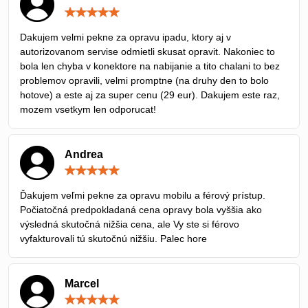
Hodnotenie:
5
/
Dakujem velmi pekne za opravu ipadu, ktory aj v
5
autorizovanom servise odmietli skusat opravit. Nakoniec to
bola len chyba v konektore na nabijanie a tito chalani to bez
problemov opravili, velmi promptne (na druhy den to bolo
hotove) a este aj za super cenu (29 eur). Dakujem este raz,
mozem vsetkym len odporucat!
Andrea
Hodnotenie:
5
/
Ďakujem veľmi pekne za opravu mobilu a férový prístup.
5
Počiatočná predpokladaná cena opravy bola vyššia ako
výsledná skutočná nižšia cena, ale Vy ste si férovo
vyfakturovali tú skutočnú nižšiu. Palec hore
Marcel
Hodnotenie: