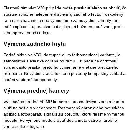
Plastový rám vivo V30 pri páde môže prasknúť alebo sa ohnúť, čo
sťažuje správne nalepenie displeja aj zadného krytu. Poškodený
rám narovnávame alebo vymieňame za nový diel. Ohnutý rám
môže spôsobiť aj praskanie displeja pri bežnom používaní, preto
jeho opravu neodkladajte.
Výmena zadného krytu
Zadné sklo vivo V30, dostupné aj vo farbomeniacej variante, je
samostatná súčiastka odlišná od rámu. Pri páde na chrbtovú
stranu často praská, preto ho vymieňame vrátane precízneho
prilepenia. Nový diel vracia telefónu pôvodný kompaktný vzhľad a
chráni vnútorné komponenty.
Výmena prednej kamery
Výnimočná predná 50 MP kamera s automatickým zaostrovaním
slúži na selfie a videohovory. Rozmazaný obraz alebo nefunkčná
aplikácia fotoaparátu signalizujú poruchu, ktorú riešime výmenou
modulu. Po výmene modulu opäť dosiahnete ostré a farebne
verné selfie fotografie.