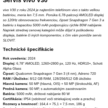
Servis vivo V30
vivo V30 z roku 2024 je najtenším telefónom vivo s takto veľkou
batériou, meria len 7,5 mm. Ponúka 6,78-palcový AMOLED displej
so 120Hz obnovovacou frekvenciou, čipset Snapdragon 7 Gen 3 a
batériu s kapacitou 5000 mAh podporujúcu rýchle 80W nabíjanie.
Napriek strednej cenovej kategórii môže dôjsť k poškodeniu
displeja, batérie či iných komponentov, s čím vám pomôže servis
SLOVIT.
Technické špecifikácie
Rok uvedenia:
2024
Displej:
6,78" AMOLED, 1260×2800 px, 120 Hz, HDR10+, Schott
Alpha Glass
Čipset:
Qualcomm Snapdragon 7 Gen 3 (4 nm), Adreno 720
RAM / Úložisko:
8/12 GB RAM, 128/256/512 GB úložisko
Hlavná kamera:
50 MP (hlavná, OIS) + 50 MP (širokouhlá, AF)
Predná kamera:
50 MP, s automatickým zaostrovaním
Batéria:
5000 mAh, drôtové nabíjanie 80 W
Certifikácia:
IP54 (odolnosť voči striekajúcej vode a prachu)
Rozmery a hmotnosť:
164,4 × 75,1 × 7,5 mm, 186 g