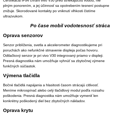
Certifikácia IP54 chráni vivo V30 pred striekajúcou vodou, nie
plným ponorením, a jej účinnosť sa opotrebením tesnení postupne
znižuje. Skorodované kontakty po vniknutí vlhkosti čistíme
ultrazvukom.
Po čase mobil vodotesnosť stráca
Oprava senzorov
Senzor priblíženia, svetla a akcelerometer diagnostikujeme pri
poruchách ako nefunkčné stmavenie displeja počas hovoru.
Odtlačkový senzor je pri vivo V30 integrovaný priamo v displeji.
Presná diagnostika nám umožňuje vyhnúť sa zbytočnej výmene
funkčných súčiastok.
Výmena tlačidla
Bočné tlačidlá napájania a hlasitosti časom strácajú citlivosť.
Meníme mikrospínač alebo celý tlačidlový modul podľa rozsahu
poškodenia. Presná diagnostika nám umožňuje vymeniť len
konkrétny poškodený diel bez zbytočných nákladov.
Oprava krytu