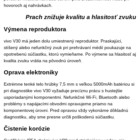
hovoroch aj nahrávkach.
Prach znižuje kvalitu a hlasitosť zvuku
Výmena reproduktora
vivo V30 má jeden dolu umiestnený reproduktor. Praskajúci,
stíšený alebo nefunkčný zvuk pri prehrávaní médií poukazuje na
opotrebenú súčiastku, ktorú vymieňame. Po výmene sa hlasitosť aj
kvalita zvuku vrátia na pôvodnú úroveň.
Oprava elektroniky
Extrémne tenké telo hrúbky 7,5 mm s veľkou 5000mAh batériou si
pri diagnostike vivo V30 vyžaduje precíznu prácu s hustejšie
usporiadanými komponentmi. Nefunkčné Wi-Fi, Bluetooth alebo
problémy s napájacími obvodmi opravujeme priamo na
komponentovej úrovni. Pred opravou vždy vykonáme dôkladnú
diagnostiku, aby sme presne určili poškodenú súčiastku.
Čistenie korózie