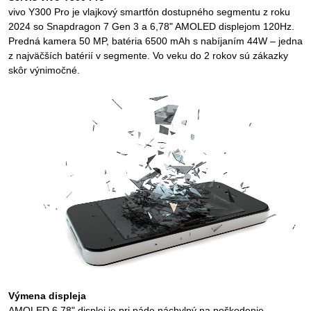
vivo Y300 Pro je vlajkový smartfón dostupného segmentu z roku
2024 so Snapdragon 7 Gen 3 a 6,78" AMOLED displejom 120Hz.
Predná kamera 50 MP, batéria 6500 mAh s nabíjaním 44W – jedna
z najväčších batérií v segmente. Vo veku do 2 rokov sú zákazky
skôr výnimočné.
Výmena displeja
AMOLED 6,78" displej je pri páde náchylný na poškodenie.