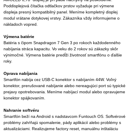
Poddisplejová čítačka odtlačkov prstov vyžaduje pri výmene
displeja presný kompatibilný panel. Meníme kompletný displej
modul vrátane dotykovej vrstvy. Zákazníka vždy informujeme o
nákladoch vopred.
Výmena batérie
Batéria s čipom Snapdragon 7 Gen 3 po rokoch každodenného
nabíjania stráca kapacitu. Vo veku do 2 rokov sú zákazky skôr
výnimočné. Výmena batérie predĺži životnosť smartfónu o ďalšie
roky.
Oprava nabíjania
Smartfón nabíja cez USB-C konektor s nabíjaním 44W. Voľný
konektor, prerušované nabíjanie alebo nereagujúci port sú typické
prejavy opotrebovania. Meníme nabíjací modul alebo opravujeme
konektor spájkovaním.
Nahranie softvéru
Smartfón beží na Android s nadstavcom Funtouch OS. Softvérové
problémy zahŕňajú spomalenie, pády aplikácií alebo problémy s
aktualizáciami. Realizujeme factory reset, manuálnu inštaláciu