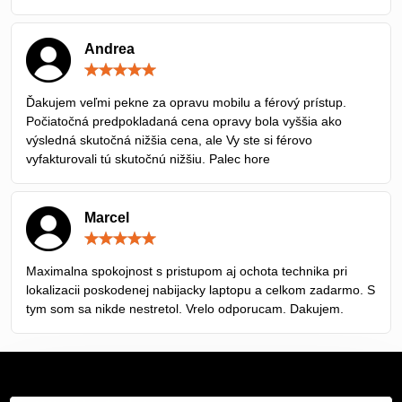
Andrea
Hodnotenie:
5
/
Ďakujem veľmi pekne za opravu mobilu a férový prístup.
5
Počiatočná predpokladaná cena opravy bola vyššia ako
výsledná skutočná nižšia cena, ale Vy ste si férovo
vyfakturovali tú skutočnú nižšiu. Palec hore
Marcel
Hodnotenie:
5
/
Maximalna spokojnost s pristupom aj ochota technika pri
5
lokalizacii poskodenej nabijacky laptopu a celkom zadarmo. S
tym som sa nikde nestretol. Vrelo odporucam. Dakujem.