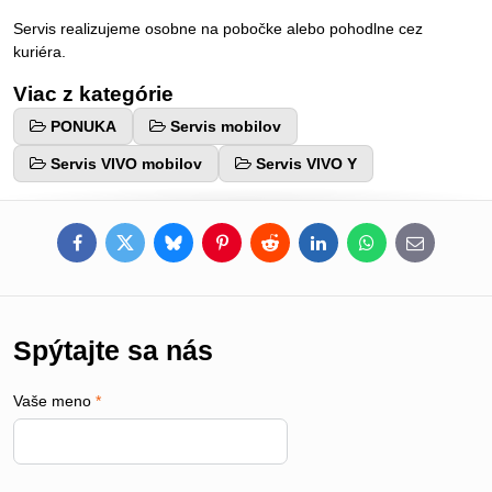
Servis realizujeme osobne na pobočke alebo pohodlne cez
kuriéra.
Viac z kategórie
PONUKA
Servis mobilov
Servis VIVO mobilov
Servis VIVO Y
Facebook
Twitter
Bluesky
Pinterest
Reddit
LinkedIn
WhatsApp
E-
mail
Spýtajte sa nás
Vaše meno
*