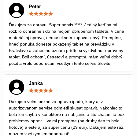
Peter
Hodnotenie:
5
/
Ďakujem za opravu. Super servis *****. Jediný keď sa mi
5
rozbilo ochranné sklo na mojom obľúbenom tablete. V cene
materiál aj oprava, nemusel som kupovať nový. Promptne,
hneď ponuka doneste pokazený tablet na prevádzku v
Bratislave a zanedlho oznam príďte si vyzdvihnúť opravený
tablet. Boli ochotní, ústretoví a promptní, mám veľmi dobrý
pocit a vrelo odporúčam všetkým tento servis Slovitu.
Janka
Hodnotenie:
5
/
Dakujem velmi pekne za opravu ipadu, ktory aj v
5
autorizovanom servise odmietli skusat opravit. Nakoniec to
bola len chyba v konektore na nabijanie a tito chalani to bez
problemov opravili, velmi promptne (na druhy den to bolo
hotove) a este aj za super cenu (29 eur). Dakujem este raz,
mozem vsetkym len odporucat!