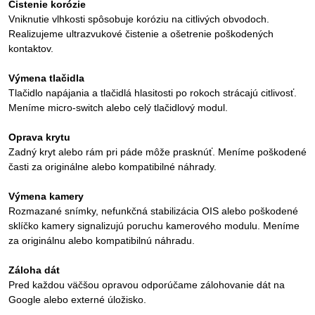
Čistenie korózie
Vniknutie vlhkosti spôsobuje koróziu na citlivých obvodoch.
Realizujeme ultrazvukové čistenie a ošetrenie poškodených
kontaktov.
Výmena tlačidla
Tlačidlo napájania a tlačidlá hlasitosti po rokoch strácajú citlivosť.
Meníme micro-switch alebo celý tlačidlový modul.
Oprava krytu
Zadný kryt alebo rám pri páde môže prasknúť. Meníme poškodené
časti za originálne alebo kompatibilné náhrady.
Výmena kamery
Rozmazané snímky, nefunkčná stabilizácia OIS alebo poškodené
sklíčko kamery signalizujú poruchu kamerového modulu. Meníme
za originálnu alebo kompatibilnú náhradu.
Záloha dát
Pred každou väčšou opravou odporúčame zálohovanie dát na
Google alebo externé úložisko.