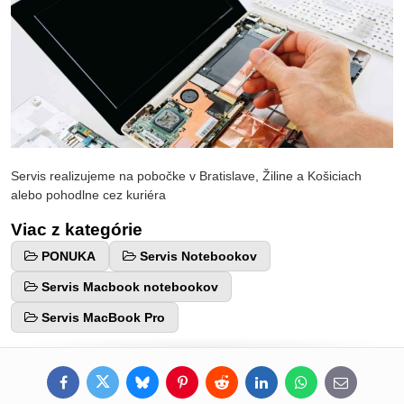
Servis realizujeme na pobočke v Bratislave, Žiline a Košiciach
alebo pohodlne cez kuriéra
Viac z kategórie
PONUKA
Servis Notebookov
Servis Macbook notebookov
Servis MacBook Pro
Facebook
Twitter
Bluesky
Pinterest
Reddit
LinkedIn
WhatsApp
E-
mail