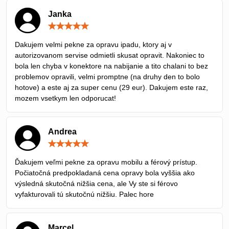
Janka
Hodnotenie:
5
/
Dakujem velmi pekne za opravu ipadu, ktory aj v
5
autorizovanom servise odmietli skusat opravit. Nakoniec to
bola len chyba v konektore na nabijanie a tito chalani to bez
problemov opravili, velmi promptne (na druhy den to bolo
hotove) a este aj za super cenu (29 eur). Dakujem este raz,
mozem vsetkym len odporucat!
Andrea
Hodnotenie:
5
/
Ďakujem veľmi pekne za opravu mobilu a férový prístup.
5
Počiatočná predpokladaná cena opravy bola vyššia ako
výsledná skutočná nižšia cena, ale Vy ste si férovo
vyfakturovali tú skutočnú nižšiu. Palec hore
Marcel