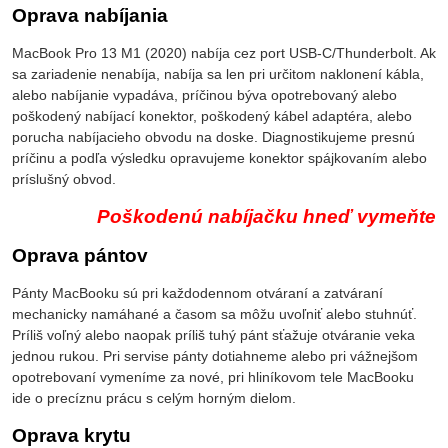
Oprava nabíjania
MacBook Pro 13 M1 (2020) nabíja cez port USB-C/Thunderbolt. Ak
sa zariadenie nenabíja, nabíja sa len pri určitom naklonení kábla,
alebo nabíjanie vypadáva, príčinou býva opotrebovaný alebo
poškodený nabíjací konektor, poškodený kábel adaptéra, alebo
porucha nabíjacieho obvodu na doske. Diagnostikujeme presnú
príčinu a podľa výsledku opravujeme konektor spájkovaním alebo
príslušný obvod.
Poškodenú nabíjačku hneď vymeňte
Oprava pántov
Pánty MacBooku sú pri každodennom otváraní a zatváraní
mechanicky namáhané a časom sa môžu uvoľniť alebo stuhnúť.
Príliš voľný alebo naopak príliš tuhý pánt sťažuje otváranie veka
jednou rukou. Pri servise pánty dotiahneme alebo pri vážnejšom
opotrebovaní vymeníme za nové, pri hliníkovom tele MacBooku
ide o precíznu prácu s celým horným dielom.
Oprava krytu