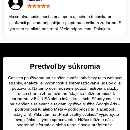
Hodnotenie:
5
/
Maximalna spokojnost s pristupom aj ochota technika pri
5
lokalizacii poskodenej nabijacky laptopu a celkom zadarmo. S
tym som sa nikde nestretol. Vrelo odporucam. Dakujem.
Servis Bratislava
Predvoľby súkromia
Servis Žilina
Cookies používame na zlepšenie vašej návštevy tejto webovej
Servis Košice
stránky, analýzu jej výkonnosti a zhromažďovanie údajov o jej
používaní. Na tento účel môžeme použiť nástroje a služby
tretích strán a zhromaždené údaje sa môžu preniesť k
Dôležité odkazy
partnerom v EÚ, USA alebo iných krajinách. Súbory cookies
na zlepšenie relevancie reklám využíva služba Google Ads –
podrobnosti tu
alebo Meta –
podrobnosti tu
(Facebook,
SERVIS KURIÉROM
Instagram). Kliknutím na „Prijať všetky cookies“ vyjadrujete
svoj súhlas s týmto spracovaním. Nižšie môžete nájsť
podrobné informácie alebo upraviť svoje preferencie.