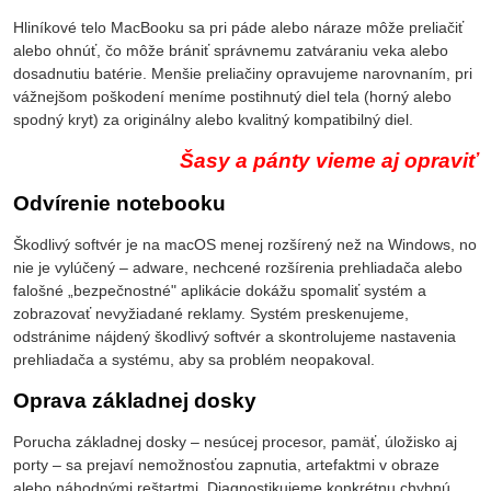
Hliníkové telo MacBooku sa pri páde alebo náraze môže preliačiť
alebo ohnúť, čo môže brániť správnemu zatváraniu veka alebo
dosadnutiu batérie. Menšie preliačiny opravujeme narovnaním, pri
vážnejšom poškodení meníme postihnutý diel tela (horný alebo
spodný kryt) za originálny alebo kvalitný kompatibilný diel.
Šasy a pánty vieme aj opraviť
Odvírenie notebooku
Škodlivý softvér je na macOS menej rozšírený než na Windows, no
nie je vylúčený – adware, nechcené rozšírenia prehliadača alebo
falošné „bezpečnostné" aplikácie dokážu spomaliť systém a
zobrazovať nevyžiadané reklamy. Systém preskenujeme,
odstránime nájdený škodlivý softvér a skontrolujeme nastavenia
prehliadača a systému, aby sa problém neopakoval.
Oprava základnej dosky
Porucha základnej dosky – nesúcej procesor, pamäť, úložisko aj
porty – sa prejaví nemožnosťou zapnutia, artefaktmi v obraze
alebo náhodnými reštartmi. Diagnostikujeme konkrétnu chybnú