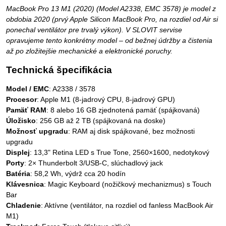
MacBook Pro 13 M1 (2020) (Model A2338, EMC 3578) je model z
obdobia 2020 (prvý Apple Silicon MacBook Pro, na rozdiel od Air si
ponechal ventilátor pre trvalý výkon). V SLOVIT servise
opravujeme tento konkrétny model – od bežnej údržby a čistenia
až po zložitejšie mechanické a elektronické poruchy.
Technická špecifikácia
Model / EMC
: A2338 / 3578
Procesor
: Apple M1 (8-jadrový CPU, 8-jadrový GPU)
Pamäť RAM
: 8 alebo 16 GB zjednotená pamäť (spájkovaná)
Úložisko
: 256 GB až 2 TB (spájkovaná na doske)
Možnosť upgradu
: RAM aj disk spájkované, bez možnosti
upgradu
Displej
: 13,3" Retina LED s True Tone, 2560×1600, nedotykový
Porty
: 2× Thunderbolt 3/USB-C, slúchadlový jack
Batéria
: 58,2 Wh, výdrž cca 20 hodín
Klávesnica
: Magic Keyboard (nožičkový mechanizmus) s Touch
Bar
Chladenie
: Aktívne (ventilátor, na rozdiel od fanless MacBook Air
M1)