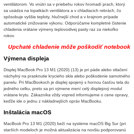
ventilátorom. Vo vnútri sa v priebehu rokov hromadí prach, ktorý
sa usádza na lopatkách ventilátora a v chladiacich rebrách, čo
spôsobuje vyššie teploty, hlučnejší chod a v krajnom prípade
automatické znižovanie výkonu. Odporúčame kompletné čistenie
chladenia vrátane výmeny teplovodivej pasty raz za niekoľko
rokov.
Upchaté chladenie môže poškodiť notebook
Výmena displeja
Displej MacBook Pro 13 M1 (2020) (13) je pri páde alebo stlačení
náchylný na prasknutie krycieho skla alebo poškodenie samotného
panelu. Pri MacBookoch je displej spojený s hornou časťou tela do
jedného celku, preto sa pri výmene mení celý displejový modul
vrátane krytu. Zákazníka vždy vopred informujeme o cene opravy,
keďže ide o jednu z nákladnejších opráv MacBooku.
Inštalácia macOS
MacBook Pro 13 M1 (2020) beží na systéme macOS Big Sur (pri
starších modeloch je možná aktualizácia na novšiu podporovanú