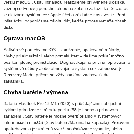
verziu macOS). Čistú inštaláciu realizujeme pri výmene úložiska,
vážnej softvérovej poruche, alebo na želanie zákazníka. Súčasťou
je aktivácia systému cez Apple účet a základné nastavenie. Pred
inštaláciou odporúčame zálohu dát, keďže proces vymaže obsah
disku.
Oprava macOS
Softvérové poruchy macOS – zamŕzanie, opakované reštarty,
chyby pri aktualizácii alebo pomalý štart – riešime pokiaľ možno
bez kompletnej preinštalácie. Diagnostikujeme príčinu, opravujeme
systémové súbory alebo obnovujeme systém cez zabudovaný
Recovery Mode, pričom sa vždy snažíme zachovať dáta
zákazníka.
Chyba batérie / výmena
Batéria MacBook Pro 13 M1 (2020) s pribúdajúcimi nabíjacími
cyklami prirodzene stráca kapacitu (58 je hodnota pri novom
zariadení). Stav batérie je možné overiť priamo v systémových
informáciách macOS (Stav batérie/Maximálna kapacita). Prejavom
opotrebovania je skrátená výdrž, neočakávané vypnutie, alebo