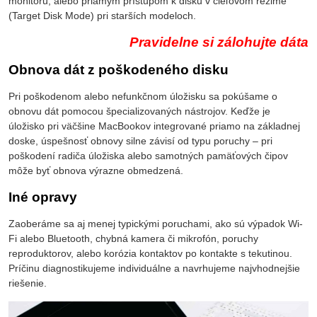
monitoru, alebo priamym prístupom k disku v cieľovom režime
(Target Disk Mode) pri starších modeloch.
Pravidelne si zálohujte dáta
Obnova dát z poškodeného disku
Pri poškodenom alebo nefunkčnom úložisku sa pokúšame o
obnovu dát pomocou špecializovaných nástrojov. Keďže je
úložisko pri väčšine MacBookov integrované priamo na základnej
doske, úspešnosť obnovy silne závisí od typu poruchy – pri
poškodení radiča úložiska alebo samotných pamäťových čipov
môže byť obnova výrazne obmedzená.
Iné opravy
Zaoberáme sa aj menej typickými poruchami, ako sú výpadok Wi-
Fi alebo Bluetooth, chybná kamera či mikrofón, poruchy
reproduktorov, alebo korózia kontaktov po kontakte s tekutinou.
Príčinu diagnostikujeme individuálne a navrhujeme najvhodnejšie
riešenie.