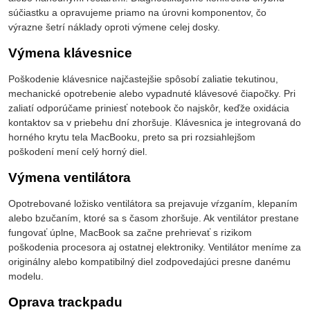
súčiastku a opravujeme priamo na úrovni komponentov, čo
výrazne šetrí náklady oproti výmene celej dosky.
Výmena klávesnice
Poškodenie klávesnice najčastejšie spôsobí zaliatie tekutinou,
mechanické opotrebenie alebo vypadnuté klávesové čiapočky. Pri
zaliatí odporúčame priniesť notebook čo najskôr, keďže oxidácia
kontaktov sa v priebehu dní zhoršuje. Klávesnica je integrovaná do
horného krytu tela MacBooku, preto sa pri rozsiahlejšom
poškodení mení celý horný diel.
Výmena ventilátora
Opotrebované ložisko ventilátora sa prejavuje vŕzganím, klepaním
alebo bzučaním, ktoré sa s časom zhoršuje. Ak ventilátor prestane
fungovať úplne, MacBook sa začne prehrievať s rizikom
poškodenia procesora aj ostatnej elektroniky. Ventilátor meníme za
originálny alebo kompatibilný diel zodpovedajúci presne danému
modelu.
Oprava trackpadu