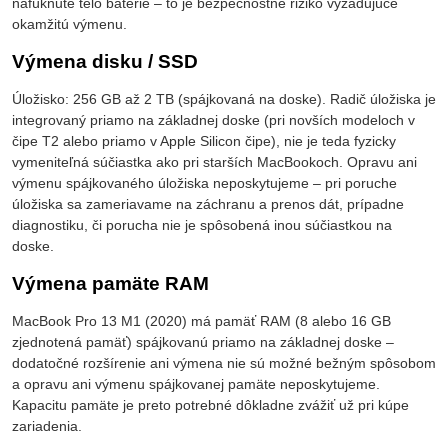
nafúknuté telo batérie – to je bezpečnostné riziko vyžadujúce
okamžitú výmenu.
Výmena disku / SSD
Úložisko: 256 GB až 2 TB (spájkovaná na doske). Radič úložiska je
integrovaný priamo na základnej doske (pri novších modeloch v
čipe T2 alebo priamo v Apple Silicon čipe), nie je teda fyzicky
vymeniteľná súčiastka ako pri starších MacBookoch. Opravu ani
výmenu spájkovaného úložiska neposkytujeme – pri poruche
úložiska sa zameriavame na záchranu a prenos dát, prípadne
diagnostiku, či porucha nie je spôsobená inou súčiastkou na
doske.
Výmena pamäte RAM
MacBook Pro 13 M1 (2020) má pamäť RAM (8 alebo 16 GB
zjednotená pamäť) spájkovanú priamo na základnej doske –
dodatočné rozšírenie ani výmena nie sú možné bežným spôsobom
a opravu ani výmenu spájkovanej pamäte neposkytujeme.
Kapacitu pamäte je preto potrebné dôkladne zvážiť už pri kúpe
zariadenia.