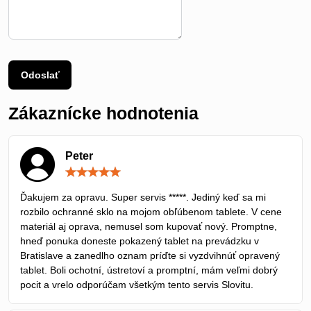
Odoslať
Zákaznícke hodnotenia
Peter
Hodnotenie:
5
/
Ďakujem za opravu. Super servis *****. Jediný keď sa mi
5
rozbilo ochranné sklo na mojom obľúbenom tablete. V cene
materiál aj oprava, nemusel som kupovať nový. Promptne,
hneď ponuka doneste pokazený tablet na prevádzku v
Bratislave a zanedlho oznam príďte si vyzdvihnúť opravený
tablet. Boli ochotní, ústretoví a promptní, mám veľmi dobrý
pocit a vrelo odporúčam všetkým tento servis Slovitu.