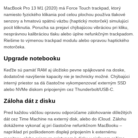
MacBook Pro 13 M1 (2020) má Force Touch trackpad, ktorý
namiesto fyzického klikania pod celou plochou používa tlakové
senzory a hmatovú spätnú väzbu (haptický motorček) simulujúci
pocit kliknutia. Porucha sa prejaví chýbajúcou vibráciou pri kliku,
nesprávnou kalibráciou tlaku alebo úplne nefunkčným trackpadom.
Riešime to výmenou trackpad modulu alebo opravou haptického
motorčeka.
Upgrade notebooku
Keďže sú pamäť RAM aj úložisko pevne spájkované na doske,
dodatočné navýšenie kapacity nie je technicky možné. Chýbajúci
interný priestor sa dá čiastočne vykompenzovať externým SSD
alebo NVMe diskom pripojeným cez Thunderbolt/USB-C.
Záloha dát z disku
Pred každou väčšou opravou odporúčame zálohovanie dôležitých
dát cez Time Machine na externý disk, alebo do iCloud. Zálohu
dokážeme vykonať aj pri čiastočne nefunkčnom MacBooku –
napríklad pri poškodenom displeji pripojením k externému